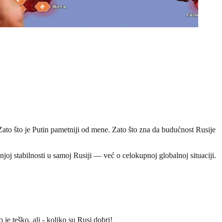
ato što je Putin pametniji od mene. Zato što zna da budućnost Rusije
njoj stabilnosti u samoj Rusiji — već o celokupnoj globalnoj situaciji.
e teško, ali - koliko su Rusi dobri!