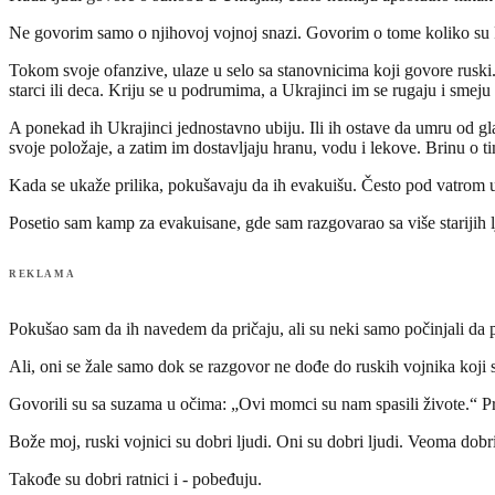
Ne govorim samo o njihovoj vojnoj snazi. Govorim o tome koliko su R
Tokom svoje ofanzive, ulaze u selo sa stanovnicima koji govore ruski
starci ili deca. Kriju se u podrumima, a Ukrajinci im se rugaju i smeju
A ponekad ih Ukrajinci jednostavno ubiju. Ili ih ostave da umru od gl
svoje položaje, a zatim im dostavljaju hranu, vodu i lekove. Brinu o t
Kada se ukaže prilika, pokušavaju da ih evakuišu. Često pod vatrom ukr
Posetio sam kamp za evakuisane, gde sam razgovarao sa više starijih lju
REKLAMA
Pokušao sam da ih navedem da pričaju, ali su neki samo počinjali da 
Ali, oni se žale samo dok se razgovor ne dođe do ruskih vojnika koji su
Govorili su sa suzama u očima: „Ovi momci su nam spasili živote.“ Priča
Bože moj, ruski vojnici su dobri ljudi. Oni su dobri ljudi. Veoma dobri
Takođe su dobri ratnici i - pobeđuju.