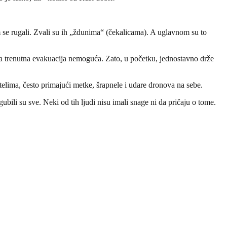
 se rugali. Zvali su ih „ždunima“ (čekalicama). A uglavnom su to
ova trenutna evakuacija nemoguća. Zato, u početku, jednostavno drže
telima, često primajući metke, šrapnele i udare dronova na sebe.
ubili su sve. Neki od tih ljudi nisu imali snage ni da pričaju o tome.