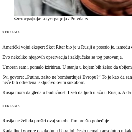
Фотографија: илустрација / Pravda.rs
REKLAMA
Američki vojni ekspert Skot Riter bio je u Rusiji a posetio je, između 
Evo nekoliko njegovih opservacija i zaključaka sa tog putovanja.
Umoran sam i pomalo iziritiran. U stanju u kojem bih želeo da ubijem
Svi govore: „Putine, zašto ne bombarduješ Evropu?“ To je kao da sam 
neće biti određena isključivo ovim sukobom.
Rusija mora da gleda u budućnost. I želi da ljudi ulažu u Rusiju. A da 
REKLAMA
Rusija ne želi da proširi ovaj sukob. Tim pre što pobeđuje.
Kada ljudi govore o sukobu u Ukrajini, često nemaju apsolutno nikakv