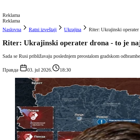
Reklama
Reklama
Naslovna
Ratni izveštaji
Ukrajina
Riter: Ukrajinski operater
Riter: Ukrajinski operater drona - to je na
Sada se Rusi približavaju poslednjem preostalom gradskom odbram
Правда
·
03. jul 2026.
18:30