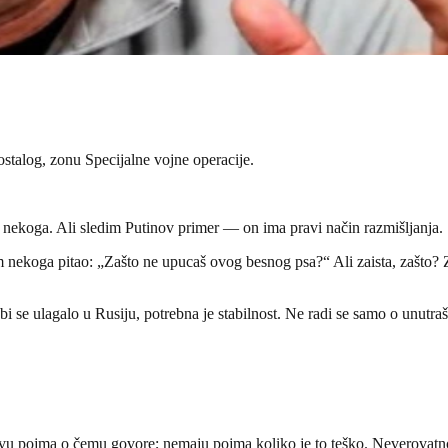
ostalog, zonu Specijalne vojne operacije.
 nekoga. Ali sledim Putinov primer — on ima pravi način razmišljanja.
nekoga pitao: „Zašto ne upucaš ovog besnog psa?“ Ali zaista, zašto? Z
bi se ulagalo u Rusiju, potrebna je stabilnost. Ne radi se samo o unutraš
u pojma o čemu govore; nemaju pojma koliko je to teško. Neverovatno j