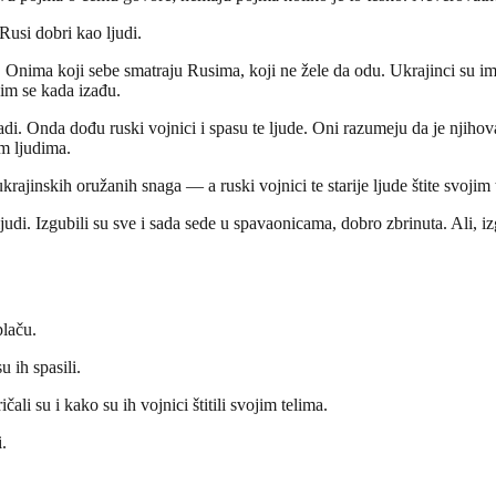
usi dobri kao ljudi.
. Onima koji sebe smatraju Rusima, koji ne žele da odu. Ukrajinci su im
 im se kada izađu.
adi. Onda dođu ruski vojnici i spasu te ljude. Oni razumeju da je njih
im ljudima.
ajinskih oružanih snaga — a ruski vojnici te starije ljude štite svojim 
di. Izgubili su sve i sada sede u spavaonicama, dobro zbrinuta. Ali, izg
plaču.
 ih spasili.
li su i kako su ih vojnici štitili svojim telima.
.