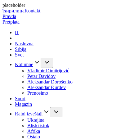
placeholder
Ћирилица
Kontakt
Pravda
Pretplata
П
Naslovna
Srbija
Svet
Kolumne
Vladimir Dimitrijević
Petar Davidov
Aleksandar Dorošenko
Aleksandar Đurđev
Prenosimo
Sport
Magazin
Ratni izveštaji
Ukrajina
Bliski istok
Afrika
Ostalo