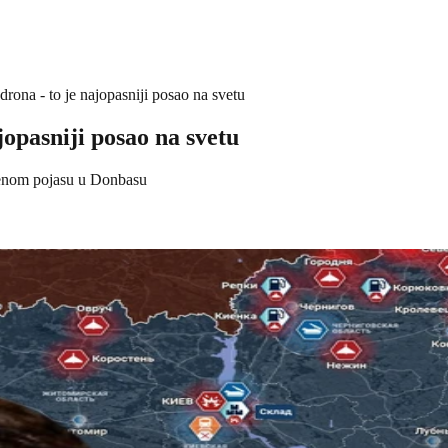
 drona - to je najopasniji posao na svetu
jopasniji posao na svetu
benom pojasu u Donbasu