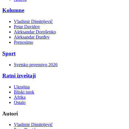
Kolumne
Vladimir Dimitrijević
Petar Davidov
Aleksandar Dorošenko
Aleksandar Đurđev
Prenosimo
Sport
Svetsko prvenstvo 2026
Ratni izveštaji
Ukrajina
Bliski istok
Afrika
Ostalo
Autori
Vladimir Dimitrijević