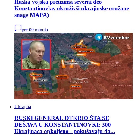
Ruska vojska preuzima severni deo
Konstantinovke, okruživši ukrajinske oružane
snage MAPA)
pre 00 minuta
Ukrajina
RUSKI GENERAL OTKRIO ŠTA SE
DEŠAVA U KONSTANTINOVKI: 300
Ukrajinaca opkoljeno - pokušavaju da...