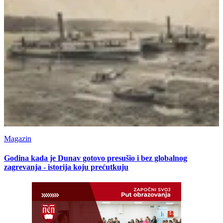
Magazin
Godina kada je Dunav gotovo presušio i bez globalnog
zagrevanja - istorija koju prećutkuju