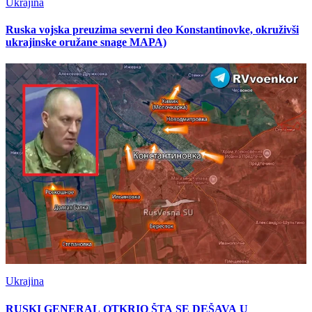
Ukrajina
Ruska vojska preuzima severni deo Konstantinovke, okruživši
ukrajinske oružane snage MAPA)
Ukrajina
RUSKI GENERAL OTKRIO ŠTA SE DEŠAVA U