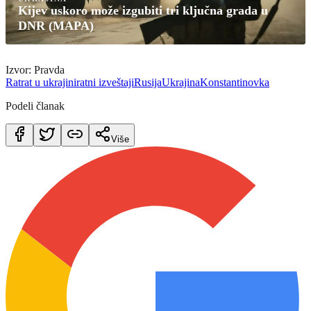
Kijev uskoro može izgubiti tri ključna grada u
DNR (MAPA)
Izvor: Pravda
Rat
rat u ukrajini
ratni izveštaji
Rusija
Ukrajina
Konstantinovka
Podeli članak
Više