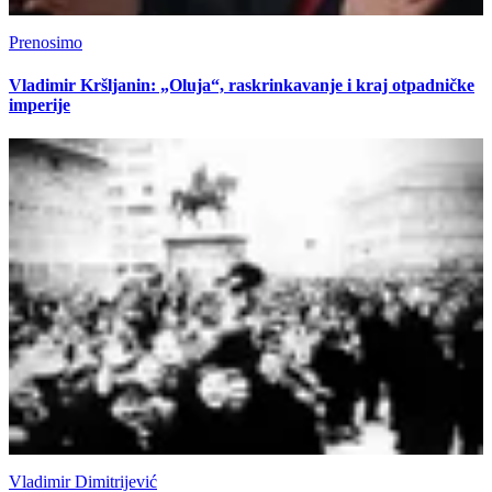
Prenosimo
Vladimir Kršljanin: „Oluja“, raskrinkavanje i kraj otpadničke
imperije
Vladimir Dimitrijević