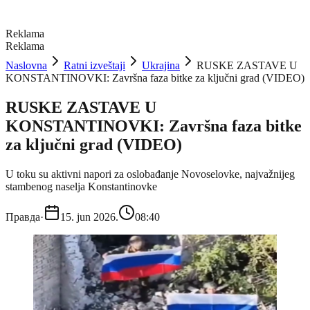
Reklama
Reklama
Naslovna
Ratni izveštaji
Ukrajina
RUSKE ZASTAVE U
KONSTANTINOVKI: Završna faza bitke za ključni grad (VIDEO)
RUSKE ZASTAVE U
KONSTANTINOVKI: Završna faza bitke
za ključni grad (VIDEO)
U toku su aktivni napori za oslobađanje Novoselovke, najvažnijeg
stambenog naselja Konstantinovke
Правда
·
15. jun 2026.
08:40