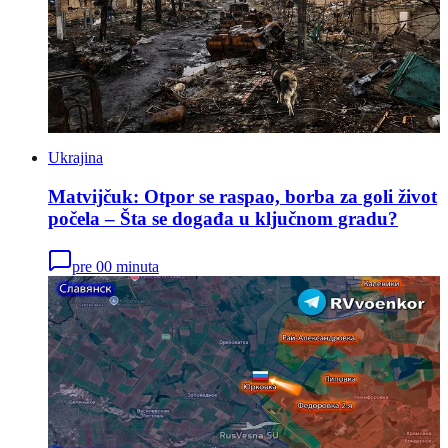
Ukrajina
Matvijčuk: Otpor se raspao, borba za goli život
počela – Šta se događa u ključnom gradu?
pre 00 minuta