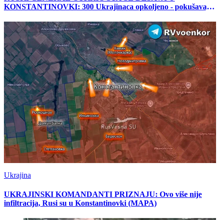
KONSTANTINOVKI: 300 Ukrajinaca opkoljeno - pokušavaju
da...(VIDEO)
Ukrajina
UKRAJINSKI KOMANDANTI PRIZNAJU: Ovo više nije
infiltracija, Rusi su u Konstantinovki (MAPA)