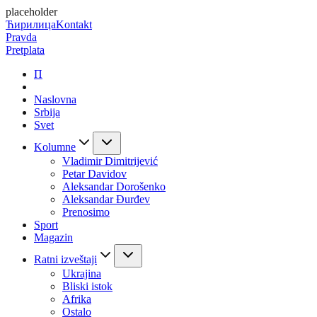
placeholder
Ћирилица
Kontakt
Pravda
Pretplata
П
Naslovna
Srbija
Svet
Kolumne
Vladimir Dimitrijević
Petar Davidov
Aleksandar Dorošenko
Aleksandar Đurđev
Prenosimo
Sport
Magazin
Ratni izveštaji
Ukrajina
Bliski istok
Afrika
Ostalo