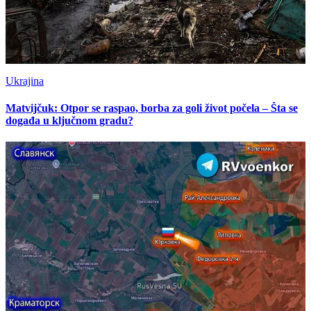
Ukrajina
Matvijčuk: Otpor se raspao, borba za goli život počela – Šta se
događa u ključnom gradu?