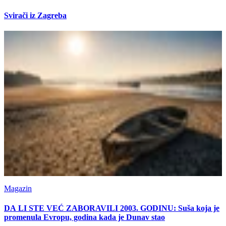
Svirači iz Zagreba
Magazin
DA LI STE VEĆ ZABORAVILI 2003. GODINU: Suša koja je
promenula Evropu, godina kada je Dunav stao