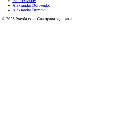
Petar Davidov
Aleksandar Dorošenko
Aleksandar Đurđev
©
2026
Pravda.rs — Сва права задржана