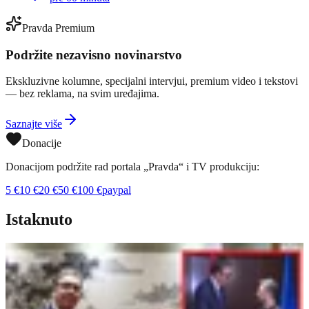
Pravda Premium
Podržite nezavisno novinarstvo
Ekskluzivne kolumne, specijalni intervjui, premium video i tekstovi
— bez reklama, na svim uređajima.
Saznajte više
Donacije
Donacijom podržite rad portala „Pravda“ i TV produkciju:
5
€
10
€
20
€
50
€
100
€
paypal
Istaknuto