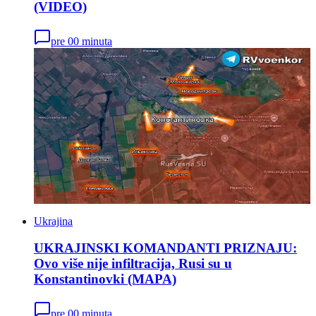
(VIDEO)
pre 00 minuta
Ukrajina
UKRAJINSKI KOMANDANTI PRIZNAJU:
Ovo više nije infiltracija, Rusi su u
Konstantinovki (MAPA)
pre 00 minuta