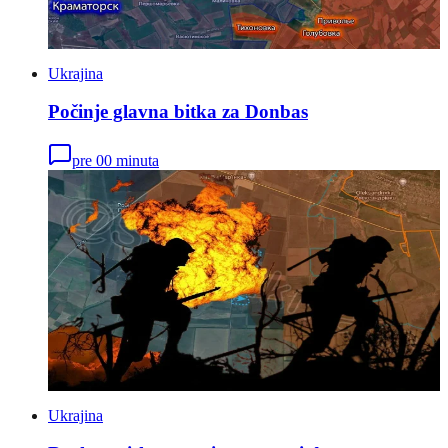
Ukrajina
Počinje glavna bitka za Donbas
pre 00 minuta
Ukrajina