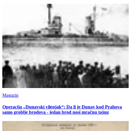
Magazin
Operacija „Dunavski vilenjak“: Da li je Dunav kod Prahova
samo groblje brodova - jedan brod nosi mračnu tajnu