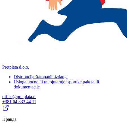
Pretplata d.o.o.
Distribucija štampanih izdanja
Usluga noćne ili ranojutarnje isporuke paketa ili
dokumentacije
office@pretplata.rs
+381 64 833 44 11
Правда
.