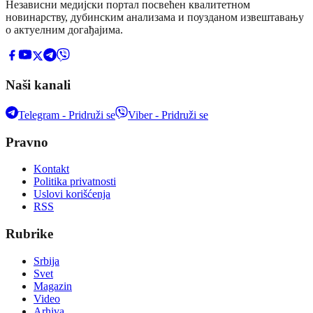
Независни медијски портал посвећен квалитетном
новинарству, дубинским анализама и поузданом извештавању
о актуелним догађајима.
Naši kanali
Telegram - Pridruži se
Viber - Pridruži se
Pravno
Kontakt
Politika privatnosti
Uslovi korišćenja
RSS
Rubrike
Srbija
Svet
Magazin
Video
Arhiva