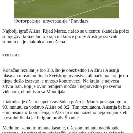
Фотографија: илустрација / Pravda.rs
Najbolji igrač Alžira, Rijad Marez, našao se u centru skandala pošto
su njegovi komentari o kraju utakmice protiv Austrije izazvali
sumnju da je utakmica nameštena.
REKLAMA
Konačan rezultat je bio 3:3, što je obezbedilo i Alžiru i Austriji
plasman u osminu finala Svetskog prvenstva, ali način na koji je do
njega došlo izazvao je mnogo kontroverzi. Na kraju je najveća
žrtvra Iran, koji je ovim remijem možda i nepravedno po svemu
viđenom, eliminisan sa Mundijala.
Utakmica je ušla u napetu završnicu pošto je Marez postigao gol u
93. minutu za vođstvo Alžira od 3:2. Tim rezultatom, Austrija bi bila
eliminisana iz takmičenja, a Alžir bi imao izuzetno nepovoljan žreb
u osmini finala jer bi igrao protiv Španije.
Međutim, samo tri minuta kasnije, u šestom minutu nadoknade