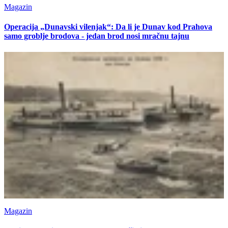
Magazin
Operacija „Dunavski vilenjak“: Da li je Dunav kod Prahova
samo groblje brodova - jedan brod nosi mračnu tajnu
Magazin