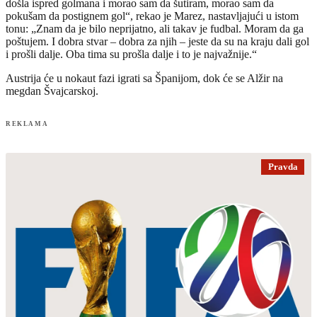
došla ispred golmana i morao sam da šutiram, morao sam da
pokušam da postignem gol“, rekao je Marez, nastavljajući u istom
tonu: „Znam da je bilo neprijatno, ali takav je fudbal. Moram da ga
poštujem. I dobra stvar – dobra za njih – jeste da su na kraju dali gol
i prošli dalje. Oba tima su prošla dalje i to je najvažnije.“
Austrija će u nokaut fazi igrati sa Španijom, dok će se Alžir na
megdan Švajcarskoj.
REKLAMA
Pravda