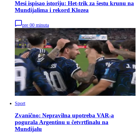
Mesi ispisao istoriju: Het-trik za šestu krunu na
Mundijalima i rekord Klozea
pre 00 minuta
Sport
Zvanično: Nepravilna upotreba VAR-a
pogurala Argentinu u četvrtfinalu na
Mundijalu