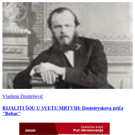
Vladimir Dimitrijević
RIJALITI ŠOU U SVETU MRTVIH: Dostojevskova priča
"Bobac"