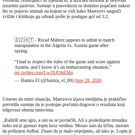
vremena, Austrijanci su izjednačili, a alžirska odbrana je delovala
izuzetno pasivno. Sumnje u pravednost su dodatno pojačane nakon
što se pojavio snimak na kojem se vidi kako Marezovi saigrači
zvižde i kritikuju ga odmah pošto je postigao gol od 3:2.
🇩🇿🇦🇹 - Riyad Mahrez appears to admit to match
manipulation in the Algeria vs. Austria game after
saying:
“I had to respect the rules of the game and score against
Austria, and I know it’s an embarrassing situation.”
pic.twitter.com/LwJXfOhEMu
— Hamza El (@hamza_el_00)
June 28, 2026
Umesto da smiri situaciju, Marezova izjava medijima je praktično
potvrdila sumnje da je postojao prećutni dogovor o rezultatu koji
odgovara obema timovima.
„Raširili smo igru, a oni su se povlačili. Ali u poslednjem trenutku
neko mi je gurnuo loptu kroz sredinu. Morao sam da trčim, moram
da poštujem fudbal. Znam da je malo neprijatno, ali tako je. Lopta je