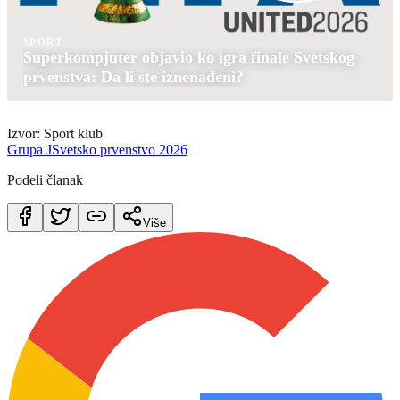
SPORT
Superkompjuter objavio ko igra finale Svetskog
prvenstva: Da li ste iznenađeni?
Izvor: Sport klub
Grupa J
Svetsko prvenstvo 2026
Podeli članak
Više