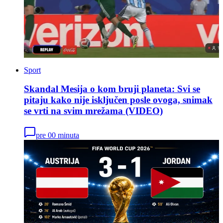
Sport
Skandal Mesija o kom bruji planeta: Svi se
pitaju kako nije isključen posle ovoga, snimak
se vrti na svim mrežama (VIDEO)
pre 00 minuta