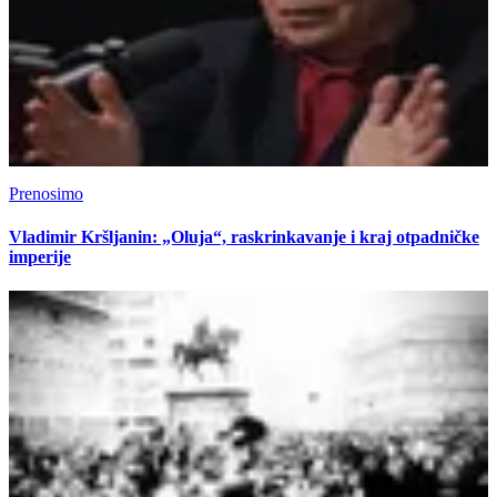
Prenosimo
Vladimir Kršljanin: „Oluja“, raskrinkavanje i kraj otpadničke
imperije