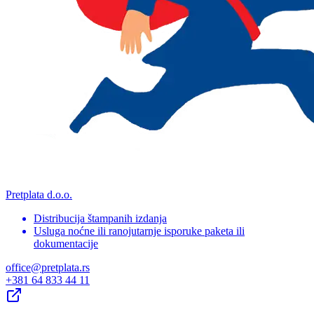
Pretplata d.o.o.
Distribucija štampanih izdanja
Usluga noćne ili ranojutarnje isporuke paketa ili
dokumentacije
office@pretplata.rs
+381 64 833 44 11