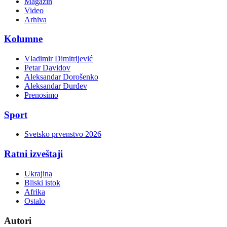
Magazin
Video
Arhiva
Kolumne
Vladimir Dimitrijević
Petar Davidov
Aleksandar Dorošenko
Aleksandar Đurđev
Prenosimo
Sport
Svetsko prvenstvo 2026
Ratni izveštaji
Ukrajina
Bliski istok
Afrika
Ostalo
Autori