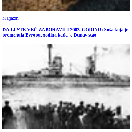
Magazin
DA LI STE VEĆ ZABORAVILI 2003. GODINU: Suša koja je
promenula Evropu, godina kada je Dunav stao