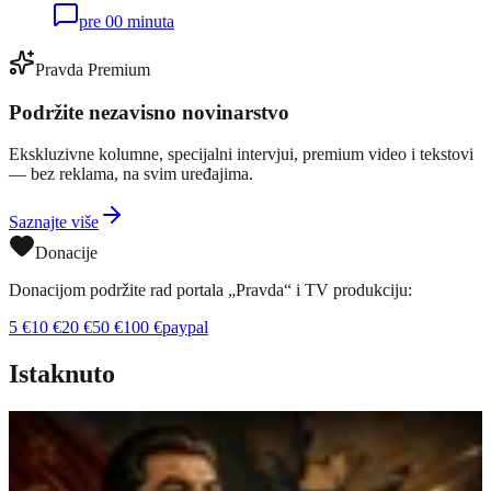
pre 00 minuta
Pravda Premium
Podržite nezavisno novinarstvo
Ekskluzivne kolumne, specijalni intervjui, premium video i tekstovi
— bez reklama, na svim uređajima.
Saznajte više
Donacije
Donacijom podržite rad portala „Pravda“ i TV produkciju:
5
€
10
€
20
€
50
€
100
€
paypal
Istaknuto