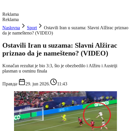
Reklama
Reklama
Naslovna
Sport
Ostavili Iran u suzama: Slavni Alžirac priznao
da je namešteno? (VIDEO)
Ostavili Iran u suzama: Slavni Alžirac
priznao da je namešteno? (VIDEO)
Konačan rezultat je bio 3:3, što je obezbedilo i Alžiru i Austriji
plasman u osminu finala
Правда
·
29. jun 2026.
11:43