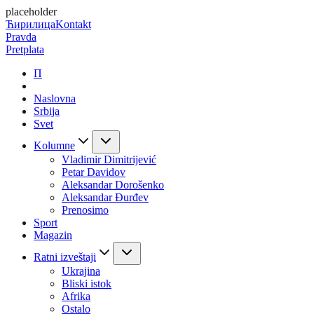
placeholder
Ћирилица
Kontakt
Pravda
Pretplata
П
Naslovna
Srbija
Svet
Kolumne
Vladimir Dimitrijević
Petar Davidov
Aleksandar Dorošenko
Aleksandar Đurđev
Prenosimo
Sport
Magazin
Ratni izveštaji
Ukrajina
Bliski istok
Afrika
Ostalo