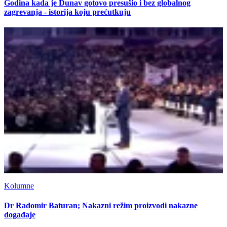
Godina kada je Dunav gotovo presušio i bez globalnog
zagrevanja - istorija koju prećutkuju
Kolumne
Dr Radomir Baturan; Nakazni režim proizvodi nakazne
događaje