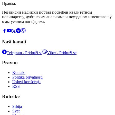
Правда
.
Независни медијски портал посвећен квалитетном
новинарству, дубинским анализама и поузданом извештавању
о актуелним догађајима.
Naši kanali
Telegram - Pridruži se
Viber - Pridruži se
Pravno
Kontakt
Politika privatnosti
Uslovi korišćenja
RSS
Rubrike
Srbija
Svet