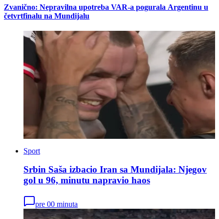
Zvanično: Nepravilna upotreba VAR-a pogurala Argentinu u
četvrtfinalu na Mundijalu
Sport
Srbin Saša izbacio Iran sa Mundijala: Njegov
gol u 96, minutu napravio haos
pre 00 minuta