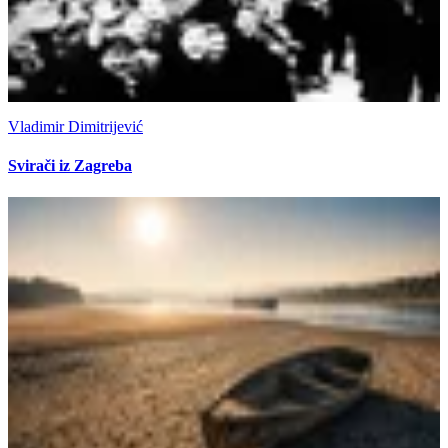
Vladimir Dimitrijević
Svirači iz Zagreba