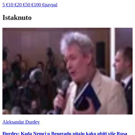
5
€
10
€
20
€
50
€
100
€
paypal
Istaknuto
Aleksandar Đurđev
Đurđev: Kada Nemci u Beogradu pitaju kako ubiti više Rusa