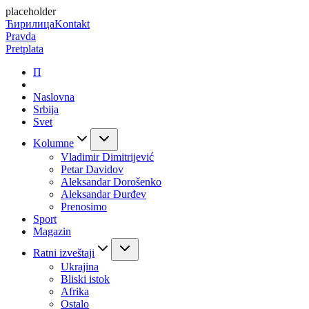
placeholder
Ћирилица
Kontakt
Pravda
Pretplata
П
Naslovna
Srbija
Svet
Kolumne
Vladimir Dimitrijević
Petar Davidov
Aleksandar Dorošenko
Aleksandar Đurđev
Prenosimo
Sport
Magazin
Ratni izveštaji
Ukrajina
Bliski istok
Afrika
Ostalo