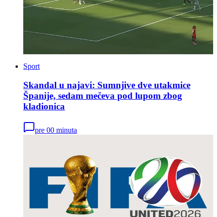
Sport
Skandal u najavi: Sumnjive dve utakmice
Španije, sedam mečeva pod lupom zbog
kladionica
pre 00 minuta