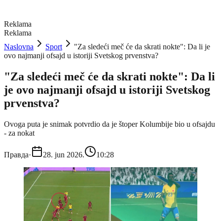
Reklama
Reklama
Naslovna
Sport
"Za sledeći meč će da skrati nokte": Da li je
ovo najmanji ofsajd u istoriji Svetskog prvenstva?
"Za sledeći meč će da skrati nokte": Da li
je ovo najmanji ofsajd u istoriji Svetskog
prvenstva?
Ovoga puta je snimak potvrdio da je štoper Kolumbije bio u ofsajdu
- za nokat
Правда
·
28. jun 2026.
10:28