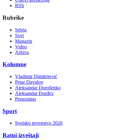
RSS
Rubrike
Srbija
Svet
Magazin
Video
Arhiva
Kolumne
Vladimir Dimitrijević
Petar Davidov
Aleksandar Dorošenko
Aleksandar Đurđev
Prenosimo
Sport
Svetsko prvenstvo 2026
Ratni izveštaji