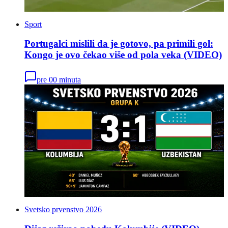
Sport
Portugalci mislili da je gotovo, pa primili gol:
Kongo je ovo čekao više od pola veka (VIDEO)
pre 00 minuta
Svetsko prvenstvo 2026