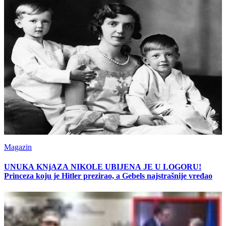
Magazin
UNUKA KNjAZA NIKOLE UBIJENA JE U LOGORU!
Princeza koju je Hitler prezirao, a Gebels najstrašnije vređao