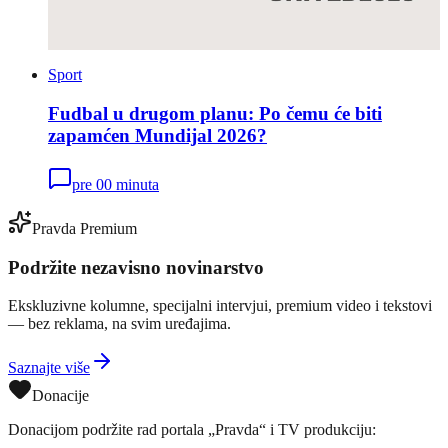
Sport
Fudbal u drugom planu: Po čemu će biti
zapamćen Mundijal 2026?
pre 00 minuta
Pravda Premium
Podržite nezavisno novinarstvo
Ekskluzivne kolumne, specijalni intervjui, premium video i tekstovi
— bez reklama, na svim uređajima.
Saznajte više
Donacije
Donacijom podržite rad portala „Pravda“ i TV produkciju: