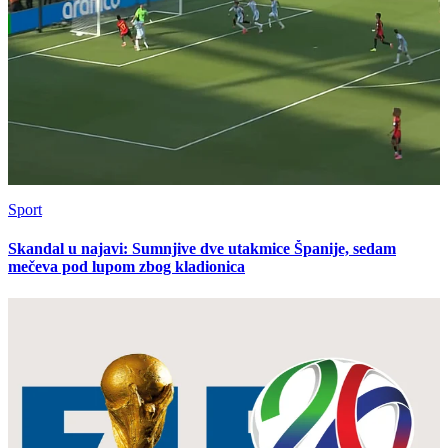
Sport
Skandal u najavi: Sumnjive dve utakmice Španije, sedam
mečeva pod lupom zbog kladionica