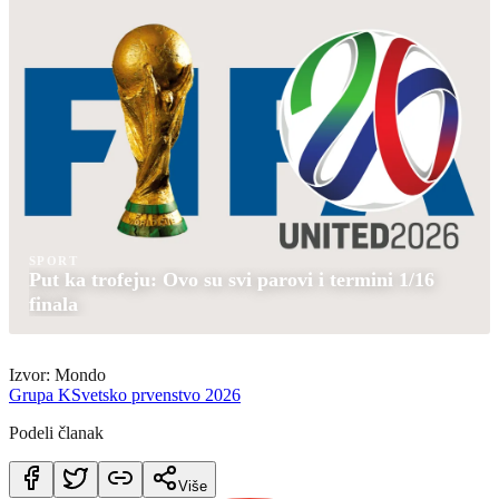
SPORT
Put ka trofeju: Ovo su svi parovi i termini 1/16
finala
Izvor: Mondo
Grupa K
Svetsko prvenstvo 2026
Podeli članak
Više