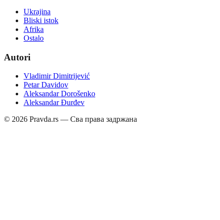
Ukrajina
Bliski istok
Afrika
Ostalo
Autori
Vladimir Dimitrijević
Petar Davidov
Aleksandar Dorošenko
Aleksandar Đurđev
©
2026
Pravda.rs — Сва права задржана