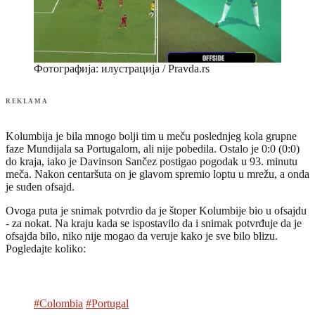
Фотографија: илустрација / Pravda.rs
REKLAMA
Kolumbija je bila mnogo bolji tim u meču poslednjeg kola grupne
faze Mundijala sa Portugalom, ali nije pobedila. Ostalo je 0:0 (0:0)
do kraja, iako je Davinson Sančez postigao pogodak u 93. minutu
meča. Nakon centaršuta on je glavom spremio loptu u mrežu, a onda
je suđen ofsajd.
Ovoga puta je snimak potvrdio da je štoper Kolumbije bio u ofsajdu
- za nokat. Na kraju kada se ispostavilo da i snimak potvrđuje da je
ofsajda bilo, niko nije mogao da veruje kako je sve bilo blizu.
Pogledajte koliko:
#Colombia
#Portugal