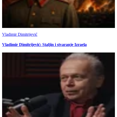
Vladimir Dimitrijević
Vladimir Dimitrijević: Staljin i stvaranje Izraela