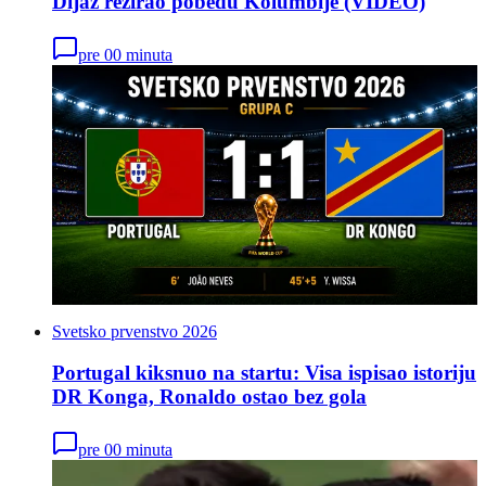
Dijaz režirao pobedu Kolumbije (VIDEO)
pre 00 minuta
Svetsko prvenstvo 2026
Portugal kiksnuo na startu: Visa ispisao istoriju
DR Konga, Ronaldo ostao bez gola
pre 00 minuta