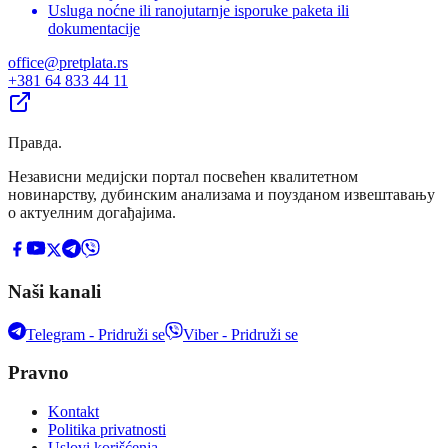
Usluga noćne ili ranojutarnje isporuke paketa ili
dokumentacije
office@pretplata.rs
+381 64 833 44 11
Правда
.
Независни медијски портал посвећен квалитетном
новинарству, дубинским анализама и поузданом извештавању
о актуелним догађајима.
Naši kanali
Telegram - Pridruži se
Viber - Pridruži se
Pravno
Kontakt
Politika privatnosti
Uslovi korišćenja