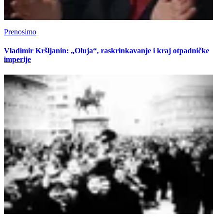
Prenosimo
Vladimir Kršljanin: „Oluja“, raskrinkavanje i kraj otpadničke
imperije