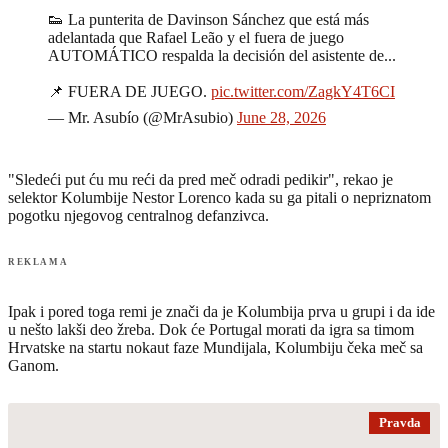
👟 La punterita de Davinson Sánchez que está más
adelantada que Rafael Leão y el fuera de juego
AUTOMÁTICO respalda la decisión del asistente de...
📌 FUERA DE JUEGO.
pic.twitter.com/ZagkY4T6CI
— Mr. Asubío (@MrAsubio)
June 28, 2026
"Sledeći put ću mu reći da pred meč odradi pedikir", rekao je
selektor Kolumbije Nestor Lorenco kada su ga pitali o nepriznatom
pogotku njegovog centralnog defanzivca.
REKLAMA
Ipak i pored toga remi je znači da je Kolumbija prva u grupi i da ide
u nešto lakši deo žreba. Dok će Portugal morati da igra sa timom
Hrvatske na startu nokaut faze Mundijala, Kolumbiju čeka meč sa
Ganom.
Pravda