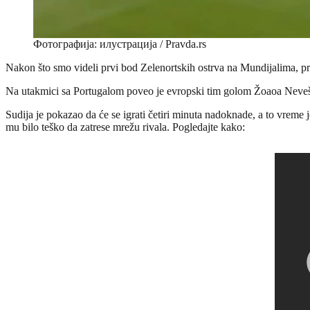
Фотографија: илустрација / Pravda.rs
Nakon što smo videli prvi bod Zelenortskih ostrva na Mundijalima, p
Na utakmici sa Portugalom poveo je evropski tim golom Žoaoa Neveša n
Sudija je pokazao da će se igrati četiri minuta nadoknade, a to vreme
mu bilo teško da zatrese mrežu rivala. Pogledajte kako: