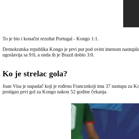
To je bio i konačni rezultat Portugal - Kongo 1:1.
Demokratska republika Kongo je prvi put pod ovim imenom nastupila na
ugoslavija sa 9:0, a onda ih je Brazil dobio 3:0.
Ko je strelac gola?
Joan Visa je napadač koji je rođenu Francuskoji ima 37 nastupa za Ko
postigao prvi gol za Kongo nakon 52 godine čekanja.