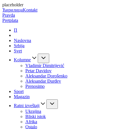
placeholder
Ћирилица
Kontakt
Pravda
Pretplata
П
Naslovna
Srbija
Svet
Kolumne
Vladimir Dimitrijević
Petar Davidov
Aleksandar Dorošenko
Aleksandar Đurđev
Prenosimo
Sport
Magazin
Ratni izveštaji
Ukrajina
Bliski istok
Afrika
Ostalo