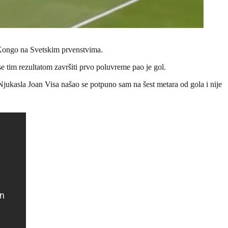
 Kongo na Svetskim prvenstvima.
e tim rezultatom završiti prvo poluvreme pao je gol.
Njukasla Joan Visa našao se potpuno sam na šest metara od gola i nije