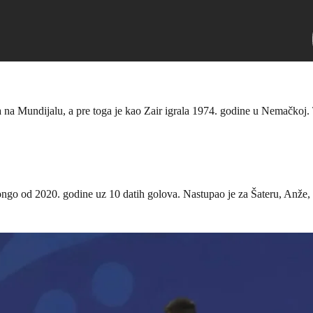
 Mundijalu, a pre toga je kao Zair igrala 1974. godine u Nemačkoj. Ta
ngo od 2020. godine uz 10 datih golova. Nastupao je za Šateru, Anže, L