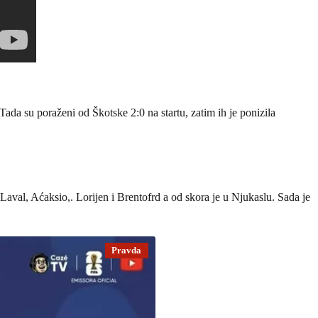
da su poraženi od Škotske 2:0 na startu, zatim ih je ponizila
aval, Aćaksio,. Lorijen i Brentofrd a od skora je u Njukaslu. Sada je
Pravda