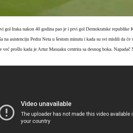
rvi gol Iraka nakon 40 godina pao je i prvi gol Demokratske republike
a asistenciju Pedra Neta u šestom minutu i kada su svi mislili da će s
 je već prošlo kada je Artur Masuaku centrira sa desnog boka. Napadač 