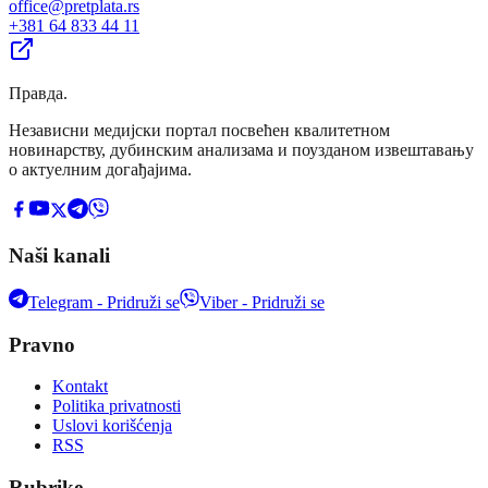
office@pretplata.rs
+381 64 833 44 11
Правда
.
Независни медијски портал посвећен квалитетном
новинарству, дубинским анализама и поузданом извештавању
о актуелним догађајима.
Naši kanali
Telegram - Pridruži se
Viber - Pridruži se
Pravno
Kontakt
Politika privatnosti
Uslovi korišćenja
RSS
Rubrike