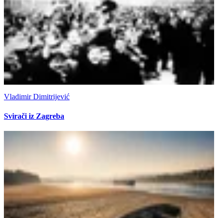
Vladimir Dimitrijević
Svirači iz Zagreba