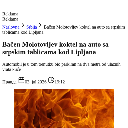
Reklama
Reklama
Naslovna
Srbija
Bačen Molotovljev koktel na auto sa srpskim
tablicama kod Lipljana
Bačen Molotovljev koktel na auto sa
srpskim tablicama kod Lipljana
Automobil je u tom trenutku bio parkiran na dva metra od ulaznih
vrata kuće
Правда
·
03. jul 2026.
19:12