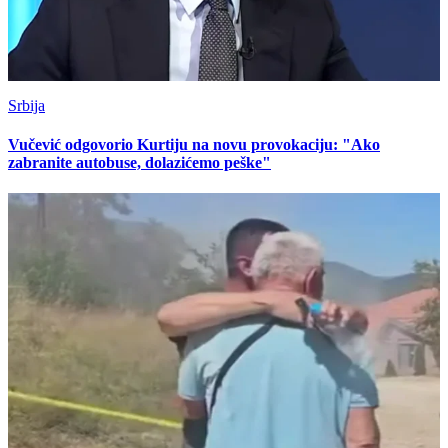
Srbija
Vučević odgovorio Kurtiju na novu provokaciju: "Ako
zabranite autobuse, dolazićemo peške"