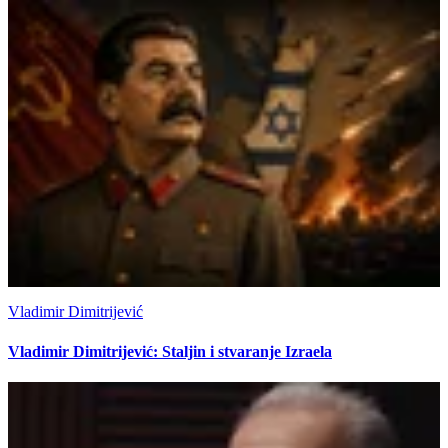
Vladimir Dimitrijević
Vladimir Dimitrijević: Staljin i stvaranje Izraela