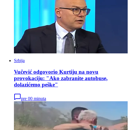
Srbija
Vučević odgovorio Kurtiju na novu
provokaciju: "Ako zabranite autobuse,
dolazićemo peške"
pre 00 minuta