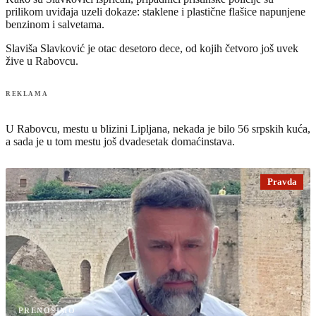
prilikom uviđaja uzeli dokaze: staklene i plastične flašice napunjene
benzinom i salvetama.
Slaviša Slavković je otac desetoro dece, od kojih četvoro još uvek
žive u Rabovcu.
REKLAMA
U Rabovcu, mestu u blizini Lipljana, nekada je bilo 56 srpskih kuća,
a sada je u tom mestu još dvadesetak domaćinstava.
Pravda
PRENOSIMO