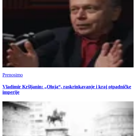
Prenosimo
Vladimir Kršljanin: „Oluja“, raskrinkavanje i kraj otpadničke
imperije