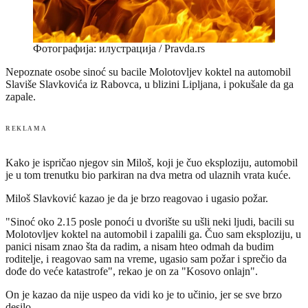
Фотографија: илустрација / Pravda.rs
Nepoznate osobe sinoć su bacile Molotovljev koktel na automobil
Slaviše Slavkovića iz Rabovca, u blizini Lipljana, i pokušale da ga
zapale.
REKLAMA
Kako je ispričao njegov sin Miloš, koji je čuo eksploziju, automobil
je u tom trenutku bio parkiran na dva metra od ulaznih vrata kuće.
Miloš Slavković kazao je da je brzo reagovao i ugasio požar.
"Sinoć oko 2.15 posle ponoći u dvorište su ušli neki ljudi, bacili su
Molotovljev koktel na automobil i zapalili ga. Čuo sam eksploziju, u
panici nisam znao šta da radim, a nisam hteo odmah da budim
roditelje, i reagovao sam na vreme, ugasio sam požar i sprečio da
dođe do veće katastrofe", rekao je on za "Kosovo onlajn".
On je kazao da nije uspeo da vidi ko je to učinio, jer se sve brzo
desilo.