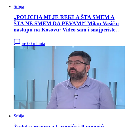
Srbija
„POLICIJA MI JE REKLA ŠTA SMEM A
ŠTA NE SMEM DA PEVAM!“ Milan Vasić o
nastupu na Kosovu: Video sam i snajperiste…
pre 00 minuta
Srbija
Žestoka rasprava Lazovića i Paunović: