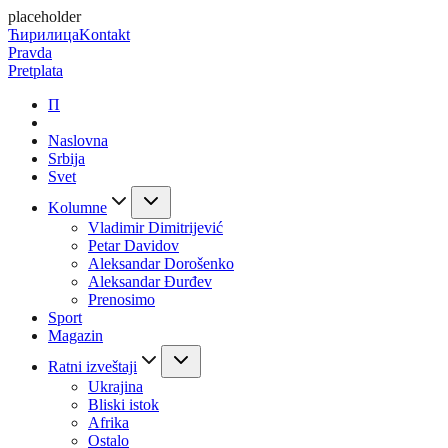
placeholder
Ћирилица
Kontakt
Pravda
Pretplata
П
Naslovna
Srbija
Svet
Kolumne
Vladimir Dimitrijević
Petar Davidov
Aleksandar Dorošenko
Aleksandar Đurđev
Prenosimo
Sport
Magazin
Ratni izveštaji
Ukrajina
Bliski istok
Afrika
Ostalo