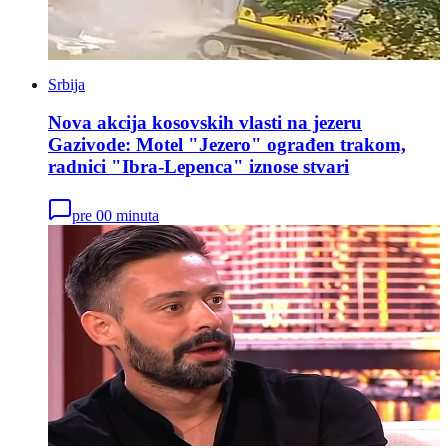
Srbija
Nova akcija kosovskih vlasti na jezeru
Gazivode: Motel "Jezero" ograđen trakom,
radnici "Ibra-Lepenca" iznose stvari
pre 00 minuta