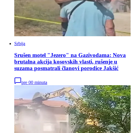
Srbija
Srušen motel "Jezero" na Gazivodama: Nova
brutalna akcija kosovskih vlasti, rušenje u
suzama posmatrali članovi porodice Jakšić
pre 00 minuta