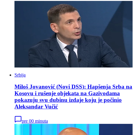
Srbija
Miloš Jovanović (Novi DSS): Hapšenja Srba na
Kosovu i rušenje objekata na Gazivodama
pokazuju svu dubinu izdaje koju je počinio
Aleksandar Vučić
pre 00 minuta