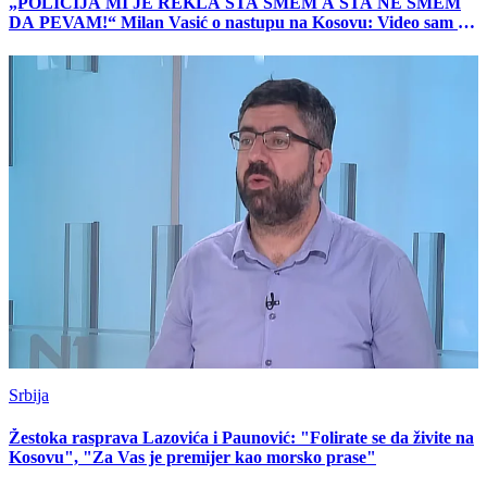
„POLICIJA MI JE REKLA ŠTA SMEM A ŠTA NE SMEM
DA PEVAM!“ Milan Vasić o nastupu na Kosovu: Video sam i
snajperiste…
Srbija
Žestoka rasprava Lazovića i Paunović: "Folirate se da živite na
Kosovu", "Za Vas je premijer kao morsko prase"