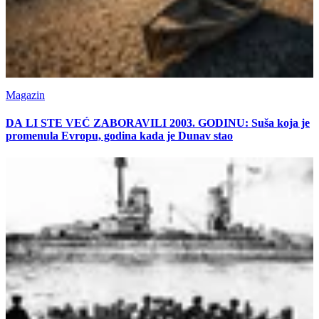
Magazin
DA LI STE VEĆ ZABORAVILI 2003. GODINU: Suša koja je
promenula Evropu, godina kada je Dunav stao