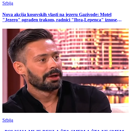
Srbija
Nova akcija kosovskih vlasti na jezeru Gazivode: Motel
"Jezero" ograđen trakom, radnici "Ibra-Lepenca" iznose
stvari
Srbija