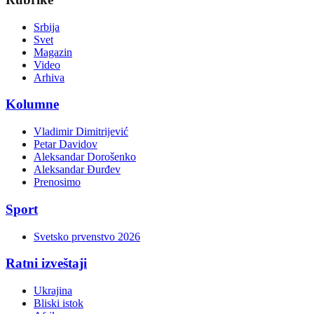
Srbija
Svet
Magazin
Video
Arhiva
Kolumne
Vladimir Dimitrijević
Petar Davidov
Aleksandar Dorošenko
Aleksandar Đurđev
Prenosimo
Sport
Svetsko prvenstvo 2026
Ratni izveštaji
Ukrajina
Bliski istok