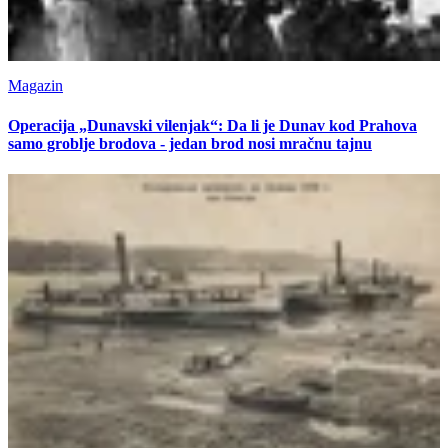
Magazin
Operacija „Dunavski vilenjak“: Da li je Dunav kod Prahova
samo groblje brodova - jedan brod nosi mračnu tajnu