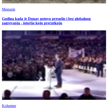
Magazin
Godina kada je Dunav gotovo presušio i bez globalnog
zagrevanja - istorija koju prećutkuju
Kolumne