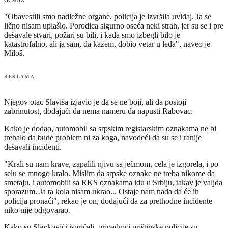
"Obavestili smo nadležne organe, policija je izvršila uviđaj. Ja se
lično nisam uplašio. Porodica sigurno oseća neki strah, jer su se i pre
dešavale stvari, požari su bili, i kada smo izbegli bilo je
katastrofalno, ali ja sam, da kažem, dobio vetar u leđa", naveo je
Miloš.
REKLAMA
Njegov otac Slaviša izjavio je da se ne boji, ali da postoji
zabrinutost, dodajući da nema nameru da napusti Rabovac.
Kako je dodao, automobil sa srpskim registarskim oznakama ne bi
trebalo da bude problem ni za koga, navodeći da su se i ranije
dešavali incidenti.
"Krali su nam krave, zapalili njivu sa ječmom, cela je izgorela, i po
selu se mnogo kralo. Mislim da srpske oznake ne treba nikome da
smetaju, i automobili sa RKS oznakama idu u Srbiju, takav je valjda
sporazum. Ja ta kola nisam ukrao... Ostaje nam nada da će ih
policija pronaći", rekao je on, dodajući da za prethodne incidente
niko nije odgovarao.
Kako su Slavkovići ispričali, pripadnici prištinske policije su