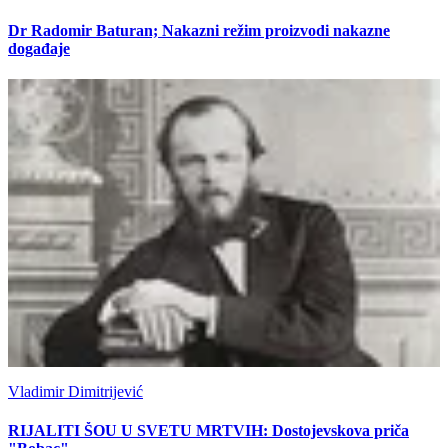
Dr Radomir Baturan; Nakazni režim proizvodi nakazne
događaje
Vladimir Dimitrijević
RIJALITI ŠOU U SVETU MRTVIH: Dostojevskova priča