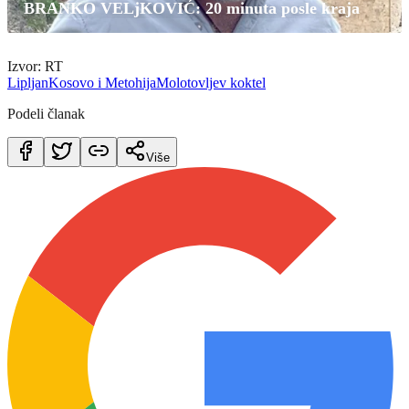
BRANKO VELjKOVIĆ: 20 minuta posle kraja
Izvor: RT
Lipljan
Kosovo i Metohija
Molotovljev koktel
Podeli članak
Više