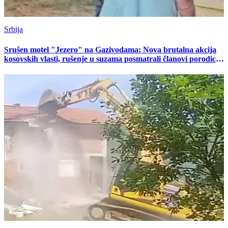
Srbija
Srušen motel "Jezero" na Gazivodama: Nova brutalna akcija
kosovskih vlasti, rušenje u suzama posmatrali članovi porodice
Jakšić