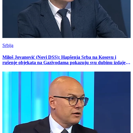
Srbija
Miloš Jovanović (Novi DSS): Hapšenja Srba na Kosovu i
rušenje objekata na Gazivodama pokazuju svu dubinu izdaje
koju je počinio Aleksandar Vučić