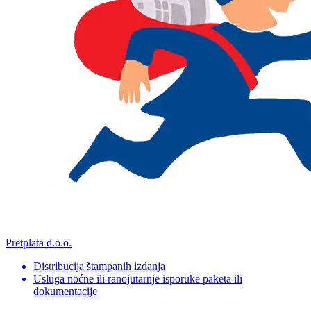
Pretplata d.o.o.
Distribucija štampanih izdanja
Usluga noćne ili ranojutarnje isporuke paketa ili
dokumentacije