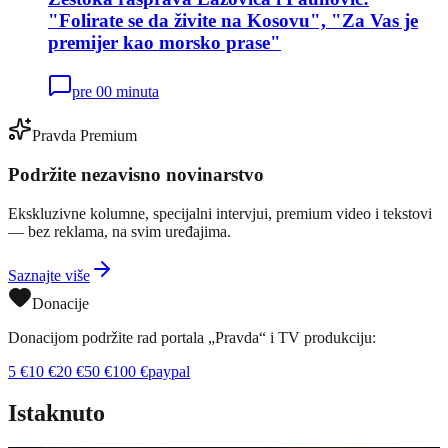
"Folirate se da živite na Kosovu", "Za Vas je
premijer kao morsko prase"
pre 00 minuta
Pravda Premium
Podržite nezavisno novinarstvo
Ekskluzivne kolumne, specijalni intervjui, premium video i tekstovi
— bez reklama, na svim uređajima.
Saznajte više
Donacije
Donacijom podržite rad portala „Pravda“ i TV produkciju:
5
€
10
€
20
€
50
€
100
€
paypal
Istaknuto