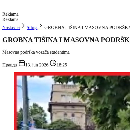
Reklama
Reklama
Naslovna
Srbija
GROBNA TIŠINA I MASOVNA PODRŠKA: Kako 
GROBNA TIŠINA I MASOVNA PODRŠKA: Kak
Masovna podrška vozača studentima
Правда
·
13. jun 2026.
18:25