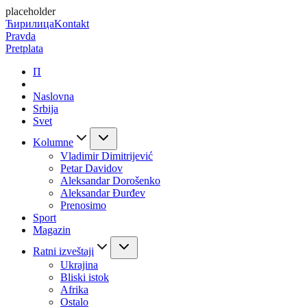
placeholder
Ћирилица
Kontakt
Pravda
Pretplata
П
Naslovna
Srbija
Svet
Kolumne
Vladimir Dimitrijević
Petar Davidov
Aleksandar Dorošenko
Aleksandar Đurđev
Prenosimo
Sport
Magazin
Ratni izveštaji
Ukrajina
Bliski istok
Afrika
Ostalo