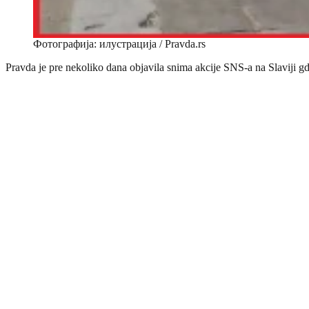
Фотографија: илустрација / Pravda.rs
Pravda je pre nekoliko dana objavila snima akcije SNS-a na Slaviji gde