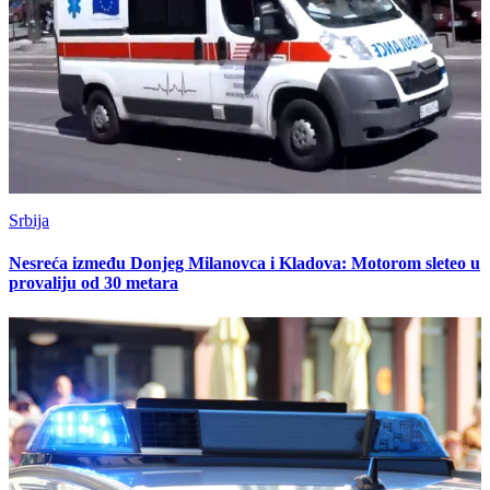
Srbija
Nesreća između Donjeg Milanovca i Kladova: Motorom sleteo u
provaliju od 30 metara