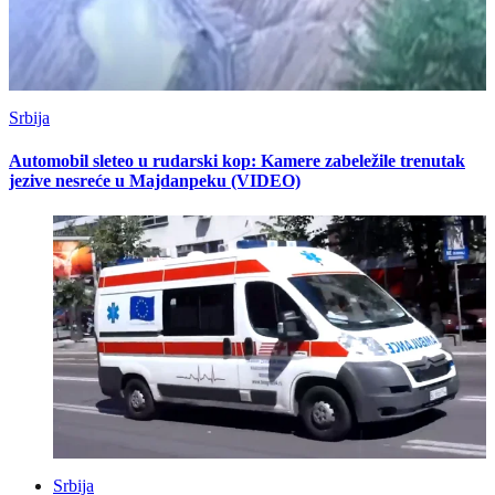
Srbija
Automobil sleteo u rudarski kop: Kamere zabeležile trenutak
jezive nesreće u Majdanpeku (VIDEO)
Srbija