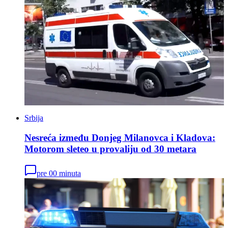
Srbija
Nesreća između Donjeg Milanovca i Kladova:
Motorom sleteo u provaliju od 30 metara
pre 00 minuta