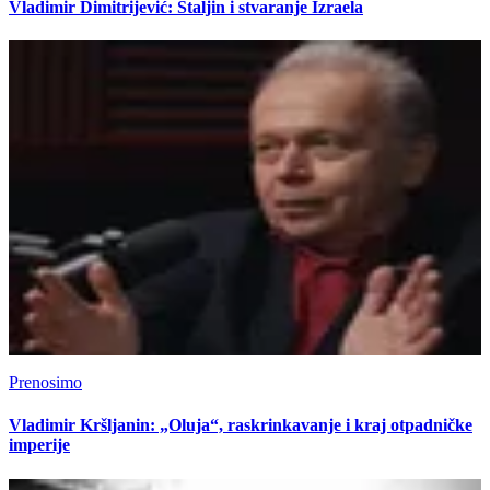
Vladimir Dimitrijević: Staljin i stvaranje Izraela
Prenosimo
Vladimir Kršljanin: „Oluja“, raskrinkavanje i kraj otpadničke
imperije