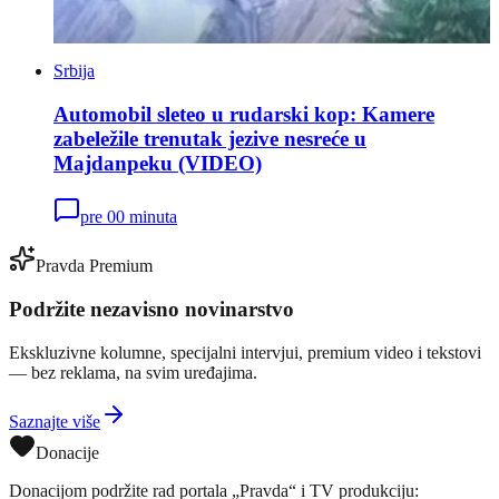
Srbija
Automobil sleteo u rudarski kop: Kamere
zabeležile trenutak jezive nesreće u
Majdanpeku (VIDEO)
pre 00 minuta
Pravda Premium
Podržite nezavisno novinarstvo
Ekskluzivne kolumne, specijalni intervjui, premium video i tekstovi
— bez reklama, na svim uređajima.
Saznajte više
Donacije
Donacijom podržite rad portala „Pravda“ i TV produkciju: