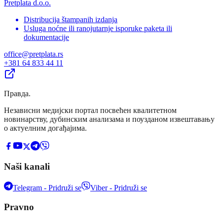
Pretplata d.o.o.
Distribucija štampanih izdanja
Usluga noćne ili ranojutarnje isporuke paketa ili
dokumentacije
office@pretplata.rs
+381 64 833 44 11
Правда
.
Независни медијски портал посвећен квалитетном
новинарству, дубинским анализама и поузданом извештавању
о актуелним догађајима.
Naši kanali
Telegram - Pridruži se
Viber - Pridruži se
Pravno