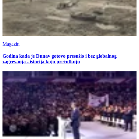
Magazin
Godina kada je Dunav gotovo presušio i bez globalnog
zagrevanja - istorija koju prećutkuju