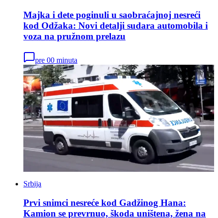
Majka i dete poginuli u saobraćajnoj nesreći
kod Odžaka: Novi detalji sudara automobila i
voza na pružnom prelazu
pre 00 minuta
Srbija
Prvi snimci nesreće kod Gadžinog Hana:
Kamion se prevrnuo, škoda uništena, žena na