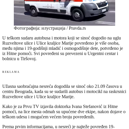
Фотографија: илустрација / Pravda.rs
U teškom sudaru autobusa i motora koji se sinoć dogodio na uglu
Ruzveltove ulice i Ulice kraljice Marije povređeno je više osoba,
među njima i 19-godišnji mladić i osmogodišnje dete, potvrđeno je
iz Hitne pomoći. Svi povređeni su prevezeni u Urgentni centar i
bolnicu u Tiršovoj.
REKLAMA
Užasna saobraćajna nesreća dogodila se sinoć oko 21.09 časova u
centru Beograda, kada su se sudarili autobus i motocikl na raskrsnici
Ruzveltove ulice i Ulice kraljice Marije.
Kako je za Prvu TV izjavila doktorka Ivana Stefanović iz Hitne
pomoći, na lice mesta odmah su upućene dve ekipe, nakon dojave o
teškom udesu i mogućem većem broju povređenih.
Prema prvim informacijama, u nesreći je najteže povređen 19-