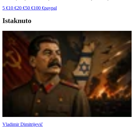
5
€
10
€
20
€
50
€
100
€
paypal
Istaknuto
Vladimir Dimitrijević