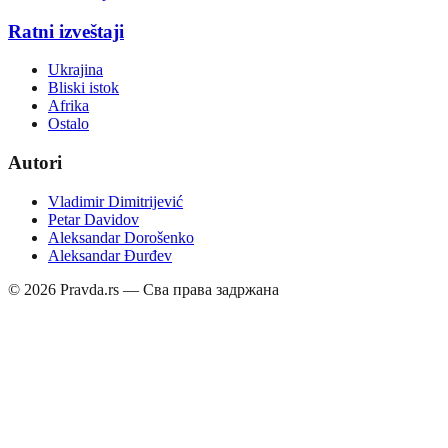
Ratni izveštaji
Ukrajina
Bliski istok
Afrika
Ostalo
Autori
Vladimir Dimitrijević
Petar Davidov
Aleksandar Dorošenko
Aleksandar Đurđev
©
2026
Pravda.rs — Сва права задржана