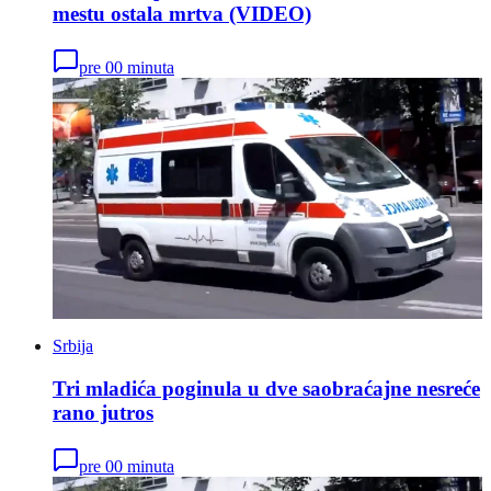
mestu ostala mrtva (VIDEO)
pre 00 minuta
Srbija
Tri mladića poginula u dve saobraćajne nesreće
rano jutros
pre 00 minuta