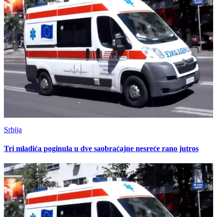
Srbija
Tri mladića poginula u dve saobraćajne nesreće rano jutros