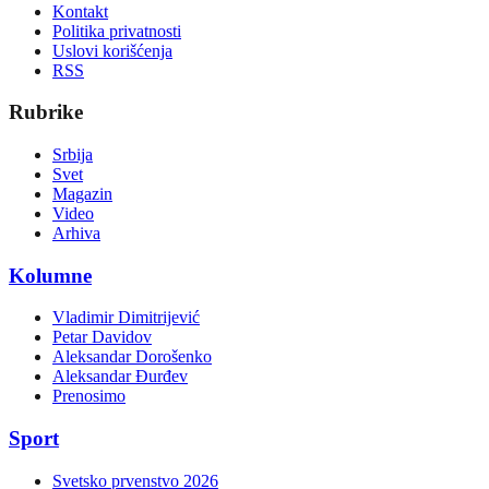
Kontakt
Politika privatnosti
Uslovi korišćenja
RSS
Rubrike
Srbija
Svet
Magazin
Video
Arhiva
Kolumne
Vladimir Dimitrijević
Petar Davidov
Aleksandar Dorošenko
Aleksandar Đurđev
Prenosimo
Sport
Svetsko prvenstvo 2026