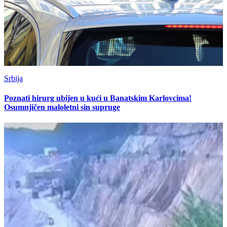
Srbija
Poznati hirurg ubijen u kući u Banatskim Karlovcima!
Osumnjičen maloletni sin supruge