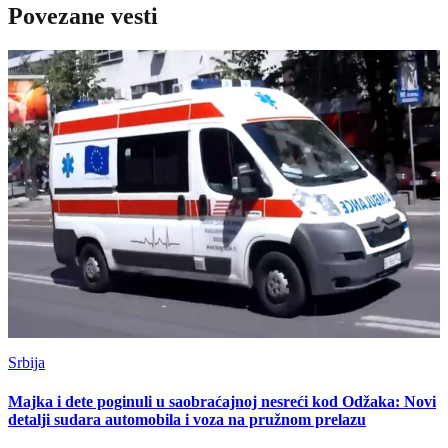
Povezane vesti
Srbija
Majka i dete poginuli u saobraćajnoj nesreći kod Odžaka: Novi
detalji sudara automobila i voza na pružnom prelazu