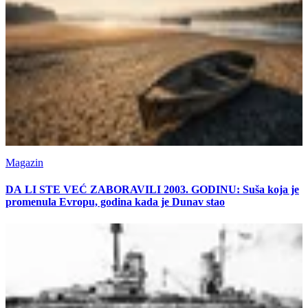
Magazin
DA LI STE VEĆ ZABORAVILI 2003. GODINU: Suša koja je
promenula Evropu, godina kada je Dunav stao