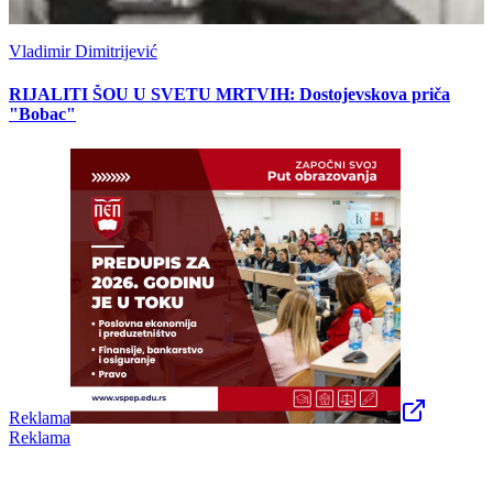
Vladimir Dimitrijević
RIJALITI ŠOU U SVETU MRTVIH: Dostojevskova priča
"Bobac"
Reklama
Reklama