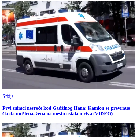
Srbija
Prvi snimci nesreće kod Gadžinog Hana: Kamion se prevrnuo,
škoda uništena, žena na mestu ostala mrtva (VIDEO)