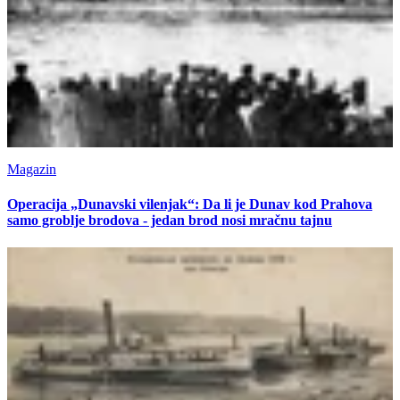
Magazin
Operacija „Dunavski vilenjak“: Da li je Dunav kod Prahova
samo groblje brodova - jedan brod nosi mračnu tajnu