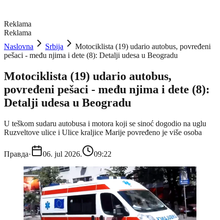
Reklama
Reklama
Naslovna
Srbija
Motociklista (19) udario autobus, povređeni
pešaci - među njima i dete (8): Detalji udesa u Beogradu
Motociklista (19) udario autobus,
povređeni pešaci - među njima i dete (8):
Detalji udesa u Beogradu
U teškom sudaru autobusa i motora koji se sinoć dogodio na uglu
Ruzveltove ulice i Ulice kraljice Marije povređeno je više osoba
Правда
·
06. jul 2026.
09:22