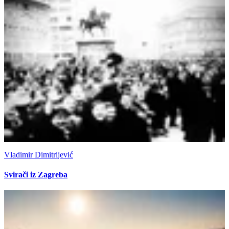
Vladimir Dimitrijević
Svirači iz Zagreba