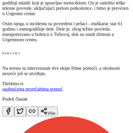
godišnji mladić koji je upravljao motociklom. On je zadobio teške
telesne povrede, uključujući prelom potkolenice, i hitno je prevezen
u Urgentni centar.
Osim njega, u incidentu su povređeni i pešaci - muškarac star 61
godinu i osmogodišnje dete. Dete je, zbog težine povreda,
transportovano u bolnicu u Tiršovoj, dok su ostali zbrinuti u
Urgentnom centru.
REKLAMA
Na terenu su intervenisale dve ekipe Hitne pomoći, a okolnosti
nesreće još se utvrđuju.
Direktno.rs
saobraćajna nesreća
hitna pomoć
Podeli članak
Više