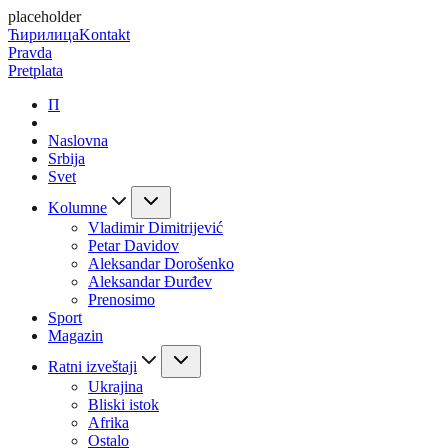
placeholder
Ћирилица
Kontakt
Pravda
Pretplata
П
Naslovna
Srbija
Svet
Kolumne
Vladimir Dimitrijević
Petar Davidov
Aleksandar Dorošenko
Aleksandar Đurđev
Prenosimo
Sport
Magazin
Ratni izveštaji
Ukrajina
Bliski istok
Afrika
Ostalo