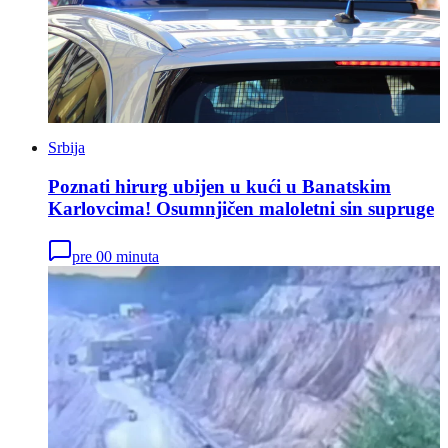
Srbija
Poznati hirurg ubijen u kući u Banatskim
Karlovcima! Osumnjičen maloletni sin supruge
pre 00 minuta