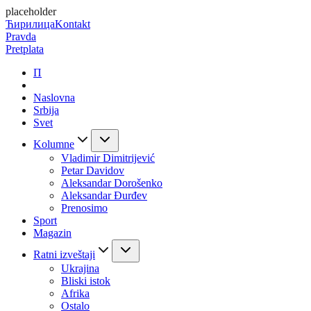
placeholder
Ћирилица
Kontakt
Pravda
Pretplata
П
Naslovna
Srbija
Svet
Kolumne
Vladimir Dimitrijević
Petar Davidov
Aleksandar Dorošenko
Aleksandar Đurđev
Prenosimo
Sport
Magazin
Ratni izveštaji
Ukrajina
Bliski istok
Afrika
Ostalo