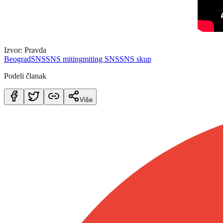
Izvor: Pravda
Beograd
SNS
SNS miting
miting SNS
SNS skup
Podeli članak
Više