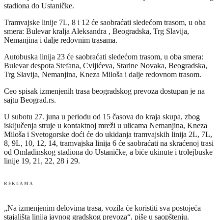
stadiona do Ustaničke.
Tramvajske linije 7L, 8 i 12 će saobraćati sledećom trasom, u oba
smera: Bulevar kralja Aleksandra , Beogradska, Trg Slavija,
Nemanjina i dalje redovnim trasama.
Autobuska linija 23 će saobraćati sledećom trasom, u oba smera:
Bulevar despota Stefana, Cvijićeva, Starine Novaka, Beogradska,
Trg Slavija, Nemanjina, Kneza Miloša i dalje redovnom trasom.
Ceo spisak izmenjenih trasa beogradskog prevoza dostupan je na
sajtu Beograd.rs.
U subotu 27. juna u periodu od 15 časova do kraja skupa, zbog
isključenja struje u kontaktnoj mreži u ulicama Nemanjina, Kneza
Miloša i Svetogorske doći će do ukidanja tramvajskih linija 2L, 7L,
8, 9L, 10, 12, 14, tramvajska linija 6 će saobraćati na skraćenoj trasi
od Omladinskog stadiona do Ustaničke, a biće ukinute i trolejbuske
linije 19, 21, 22, 28 i 29.
REKLAMA
„Na izmenjenim delovima trasa, vozila će koristiti sva postojeća
stajališta linija javnog gradskog prevoza“, piše u saopštenju.