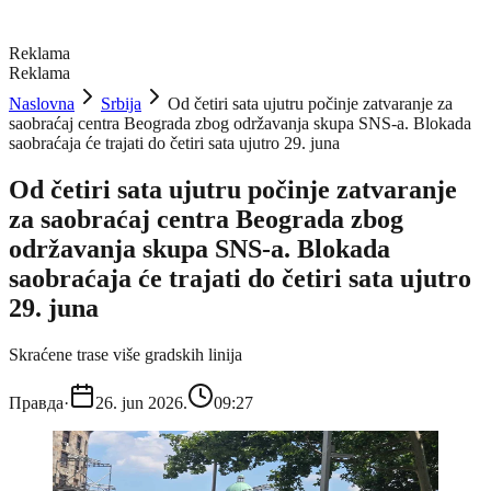
Reklama
Reklama
Naslovna
Srbija
Od četiri sata ujutru počinje zatvaranje za
saobraćaj centra Beograda zbog održavanja skupa SNS-a. Blokada
saobraćaja će trajati do četiri sata ujutro 29. juna
Od četiri sata ujutru počinje zatvaranje
za saobraćaj centra Beograda zbog
održavanja skupa SNS-a. Blokada
saobraćaja će trajati do četiri sata ujutro
29. juna
Skraćene trase više gradskih linija
Правда
·
26. jun 2026.
09:27