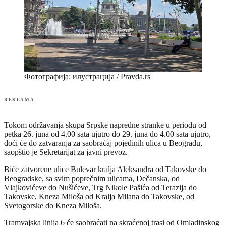
Фотографија: илустрација / Pravda.rs
REKLAMA
Tokom održavanja skupa Srpske napredne stranke u periodu od
petka 26. juna od 4.00 sata ujutro do 29. juna do 4.00 sata ujutro,
doći će do zatvaranja za saobraćaj pojedinih ulica u Beogradu,
saopštio je Sekretarijat za javni prevoz.
Biće zatvorene ulice Bulevar kralja Aleksandra od Takovske do
Beogradske, sa svim poprečnim ulicama, Dečanska, od
Vlajkovićeve do Nušićeve, Trg Nikole Pašića od Terazija do
Takovske, Kneza Miloša od Kralja Milana do Takovske, od
Svetogorske do Kneza Miloša.
Tramvajska linija 6 će saobraćati na skraćenoj trasi od Omladinskog