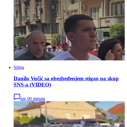
Srbija
Danilo Vučić sa obezbeđenjem stigao na skup
SNS-a (VIDEO)
pre 00 minuta