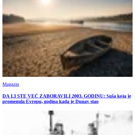
Magazin
DA LI STE VEĆ ZABORAVILI 2003. GODINU: Suša koja je
promenula Evropu, godina kada je Dunav stao