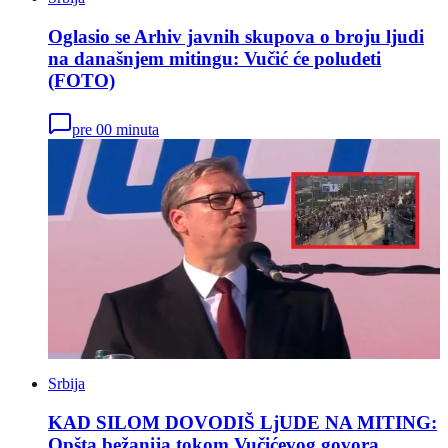
Oglasio se Arhiv javnih skupova o broju ljudi
na današnjem mitingu: Vučić će poludeti
(FOTO)
pre 00 minuta
Srbija
KAD SILOM DOVODIŠ LjUDE NA MITING:
Opšta bežanija tokom Vučićevog govora