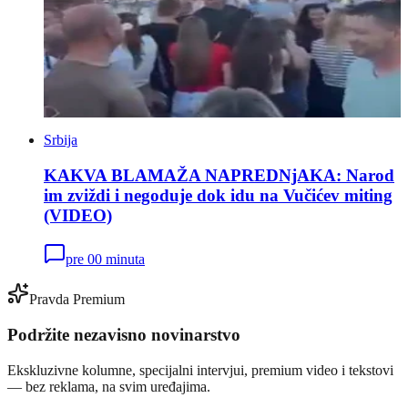
Srbija
KAKVA BLAMAŽA NAPREDNjAKA: Narod
im zviždi i negoduje dok idu na Vučićev miting
(VIDEO)
pre 00 minuta
Pravda Premium
Podržite nezavisno novinarstvo
Ekskluzivne kolumne, specijalni intervjui, premium video i tekstovi
— bez reklama, na svim uređajima.