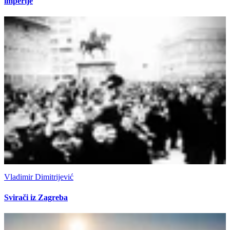
imperije
Vladimir Dimitrijević
Svirači iz Zagreba