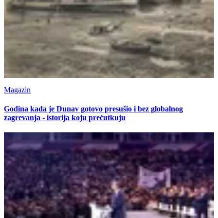
Magazin
Godina kada je Dunav gotovo presušio i bez globalnog
zagrevanja - istorija koju prećutkuju