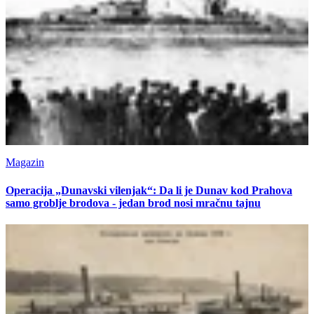
Magazin
Operacija „Dunavski vilenjak“: Da li je Dunav kod Prahova
samo groblje brodova - jedan brod nosi mračnu tajnu