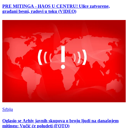
PRE MITINGA - HAOS U CENTRU! Ulice zatvorene,
građani besni, radovi u toku (VIDEO)
Srbija
Oglasio se Arhiv javnih skupova o broju ljudi na današnjem
mitingu: Vučić će poludeti (FOTO)