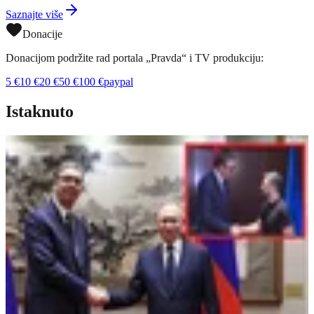
Saznajte više
Donacije
Donacijom podržite rad portala „Pravda“ i TV produkciju:
5
€
10
€
20
€
50
€
100
€
paypal
Istaknuto