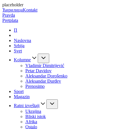
placeholder
Ћирилица
Kontakt
Pravda
Pretplata
П
Naslovna
Srbija
Svet
Kolumne
Vladimir Dimitrijević
Petar Davidov
Aleksandar Dorošenko
Aleksandar Đurđev
Prenosimo
Sport
Magazin
Ratni izveštaji
Ukrajina
Bliski istok
Afrika
Ostalo