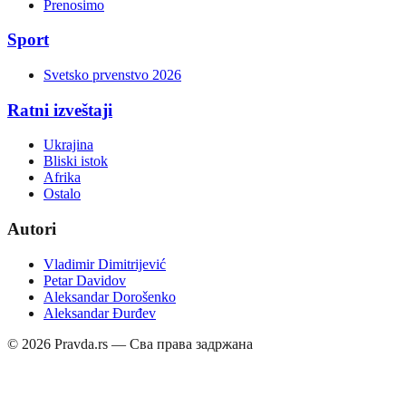
Prenosimo
Sport
Svetsko prvenstvo 2026
Ratni izveštaji
Ukrajina
Bliski istok
Afrika
Ostalo
Autori
Vladimir Dimitrijević
Petar Davidov
Aleksandar Dorošenko
Aleksandar Đurđev
©
2026
Pravda.rs — Сва права задржана