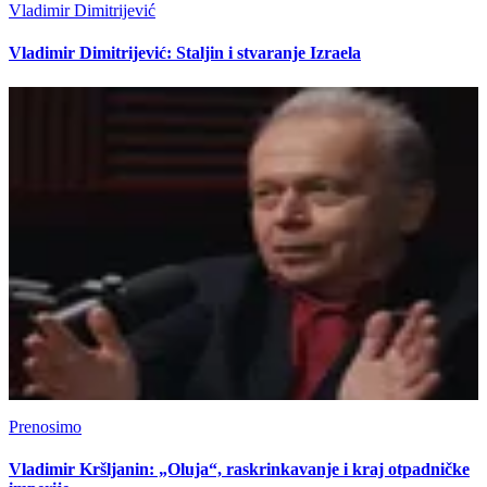
Vladimir Dimitrijević
Vladimir Dimitrijević: Staljin i stvaranje Izraela
Prenosimo
Vladimir Kršljanin: „Oluja“, raskrinkavanje i kraj otpadničke