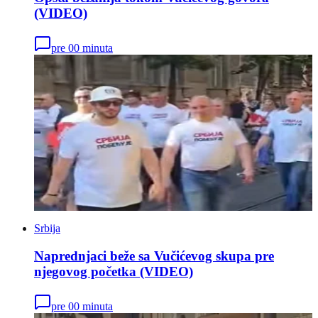
(VIDEO)
pre 00 minuta
Srbija
Naprednjaci beže sa Vučićevog skupa pre
njegovog početka (VIDEO)
pre 00 minuta