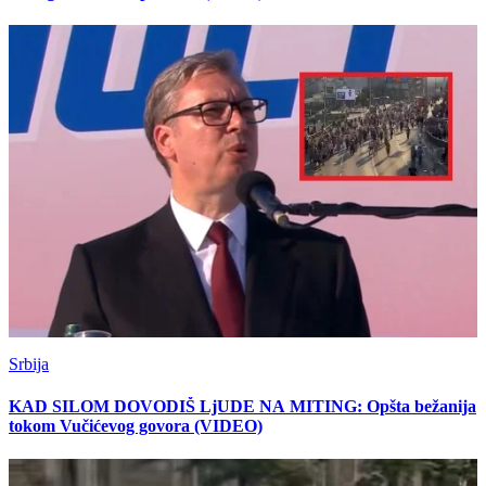
Srbija
KAD SILOM DOVODIŠ LjUDE NA MITING: Opšta bežanija
tokom Vučićevog govora (VIDEO)