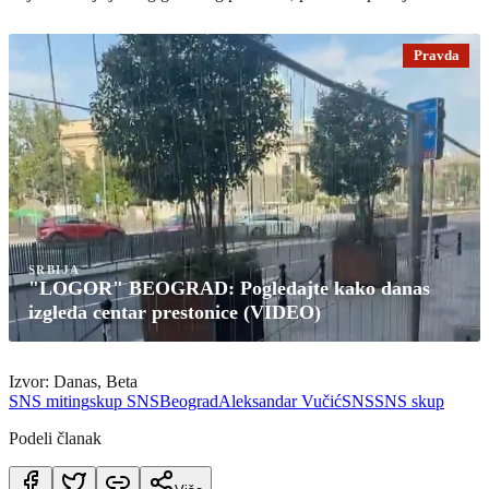
Pravda
SRBIJA
"LOGOR" BEOGRAD: Pogledajte kako danas
izgleda centar prestonice (VIDEO)
Izvor: Danas, Beta
SNS miting
skup SNS
Beograd
Aleksandar Vučić
SNS
SNS skup
Podeli članak