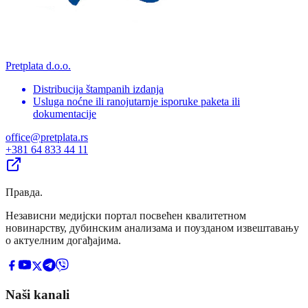
Pretplata d.o.o.
Distribucija štampanih izdanja
Usluga noćne ili ranojutarnje isporuke paketa ili
dokumentacije
office@pretplata.rs
+381 64 833 44 11
Правда
.
Независни медијски портал посвећен квалитетном
новинарству, дубинским анализама и поузданом извештавању
о актуелним догађајима.
Naši kanali