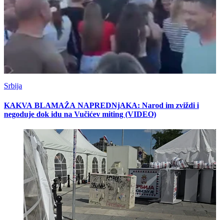
Srbija
KAKVA BLAMAŽA NAPREDNjAKA: Narod im zviždi i
negoduje dok idu na Vučićev miting (VIDEO)