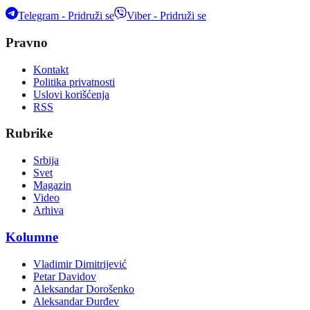
Telegram - Pridruži se
Viber - Pridruži se
Pravno
Kontakt
Politika privatnosti
Uslovi korišćenja
RSS
Rubrike
Srbija
Svet
Magazin
Video
Arhiva
Kolumne
Vladimir Dimitrijević
Petar Davidov
Aleksandar Dorošenko
Aleksandar Đurđev