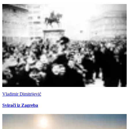
Vladimir Dimitrijević
Svirači iz Zagreba