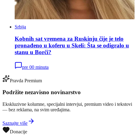
Srbija
Kobnih sat vremena za Ruskinju čije je telo
pronađeno u koferu u Skeli: Šta se odigralo u
stanu u Borči?
pre 00 minuta
Pravda Premium
Podržite nezavisno novinarstvo
Ekskluzivne kolumne, specijalni intervjui, premium video i tekstovi
— bez reklama, na svim uređajima.
Saznajte više
Donacije