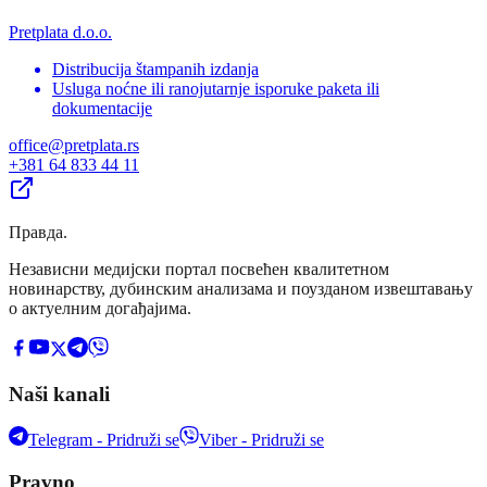
Pretplata d.o.o.
Distribucija štampanih izdanja
Usluga noćne ili ranojutarnje isporuke paketa ili
dokumentacije
office@pretplata.rs
+381 64 833 44 11
Правда
.
Независни медијски портал посвећен квалитетном
новинарству, дубинским анализама и поузданом извештавању
о актуелним догађајима.
Naši kanali
Telegram - Pridruži se
Viber - Pridruži se
Pravno