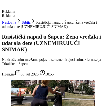
Reklama
Reklama
Naslovna
Srbija
Rasistički napad u Šapcu: Žena vređala i
udarala dete (UZNEMIRUJUĆI SNIMAK)
Rasistički napad u Šapcu: Žena vređala i
udarala dete (UZNEMIRUJUĆI
SNIMAK)
Na društvenim mrežama pojavio se uznemirujući snimak iz naselja
Trkalište u Šapcu
Правда
·
06. jul 2026.
10:55