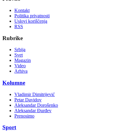
Kontakt
Politika privatnosti
Uslovi korišćenja
RSS
Rubrike
Srbija
Svet
Magazin
Video
Arhiva
Kolumne
Vladimir Dimitrijević
Petar Davidov
Aleksandar Dorošenko
Aleksandar Đurđev
Prenosimo
Sport