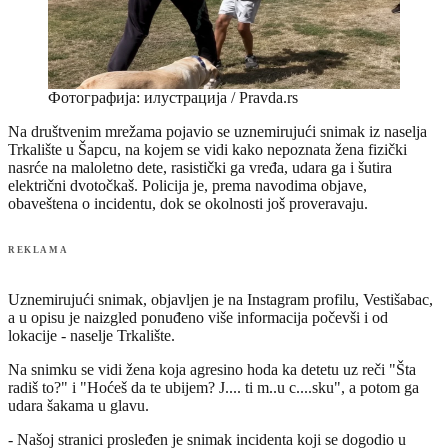
Фотографија: илустрација / Pravda.rs
Na društvenim mrežama pojavio se uznemirujući snimak iz naselja
Trkalište u Šapcu, na kojem se vidi kako nepoznata žena fizički
nasrće na maloletno dete, rasistički ga vređa, udara ga i šutira
električni dvotočkaš. Policija je, prema navodima objave,
obaveštena o incidentu, dok se okolnosti još proveravaju.
REKLAMA
Uznemirujući snimak, objavljen je na Instagram profilu, Vestišabac,
a u opisu je naizgled ponuđeno više informacija počevši i od
lokacije - naselje Trkalište.
Na snimku se vidi žena koja agresino hoda ka detetu uz reči "Šta
radiš to?" i "Hoćeš da te ubijem? J.... ti m..u c....sku", a potom ga
udara šakama u glavu.
- Našoj stranici prosleđen je snimak incidenta koji se dogodio u