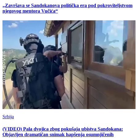
„Završava se Sandokanova politička era pod pokroviteljstvom
njegovog mentora Vučića“
Srbija
(VIDEO) Pala dvojica zbog pokušaja ubistva Sandokana:
Objavljen dramatičan snimak hapšenja osumnjičenih