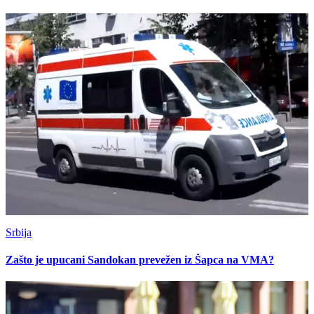
Srbija
Zašto je upucani Sandokan prevežen iz Šapca na VMA?