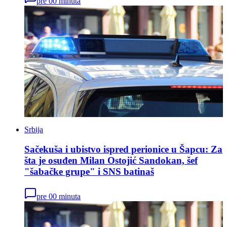
pre 00 minuta
Srbija
Sačekuša i ubistvo ispred perionice u Šapcu: Za
šta je osuđen Milan Ostojić Sandokan, šef
"šabačke grupe" i SNS batinaš
pre 00 minuta