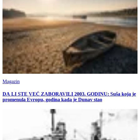
Magazin
DA LI STE VEĆ ZABORAVILI 2003. GODINU: Suša koja je
promenula Evropu, godina kada je Dunav stao