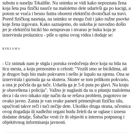
subotu u naselju Trkalište. Na snimku se vidi kako nepoznata žena
koja šeta psa fizički nasrće na maloletno dete udarivši ga po kacigi, a
potom se vraća i besno šutira oboreni električni dvotočkaš na travi.
Pored fizičkog nasrtaja, na snimku se mogu čuti i jako ružne psovke
koje žena izgovara. Kako saznajemo, do sukoba je navodno došlo
jer je električni bicikl bio neispravan i stvarao je buku koja je
iznervirala prolaznicu - piše u opisu ovog videa i dodaje se:
REKLAMA
- Uz snimak nam je stigla i poruka svedočenja dece koja su bila na
licu mesta, a koju prenosimo u celosti: "Vozili smo se biciklima, ali
je drugov bajs bio malo pokvaren i nešto je lupalo na njemu. Ona se
iznervirala i gurnula ga sa skutera. Skuter se tom prilikom pokvario,
a ona je počela da ga tuče. Udarila ga je 5-6 puta po glavi. Na kraju
je obaveštena i policija". Važno je naglasiti da su u pitanju maloletna
deca i da ovo nikako nije način da se rešava problem, pogotovo ne
ovako javno. Zaista je van svake pameti primenjivati fizičku silu,
upućivati takve reči i tući nečije dete. Ukoliko druga strana, učesnica
ovog događaja ili nadležni organi budu želeli da se oglase i iznesu
dodatne detalje, Šabačke vesti će ih objaviti u interesu potpunog i
objektivnog informisanja javnosti.