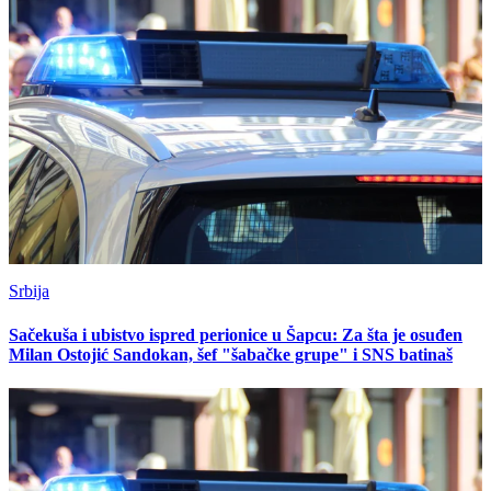
Srbija
Sačekuša i ubistvo ispred perionice u Šapcu: Za šta je osuđen
Milan Ostojić Sandokan, šef "šabačke grupe" i SNS batinaš