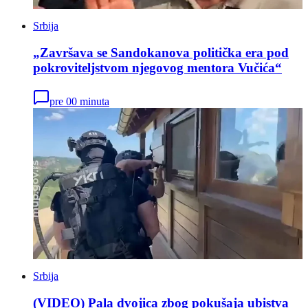
Srbija
„Završava se Sandokanova politička era pod
pokroviteljstvom njegovog mentora Vučića“
pre 00 minuta
Srbija
(VIDEO) Pala dvojica zbog pokušaja ubistva