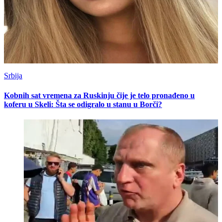
Srbija
Kobnih sat vremena za Ruskinju čije je telo pronađeno u
koferu u Skeli: Šta se odigralo u stanu u Borči?