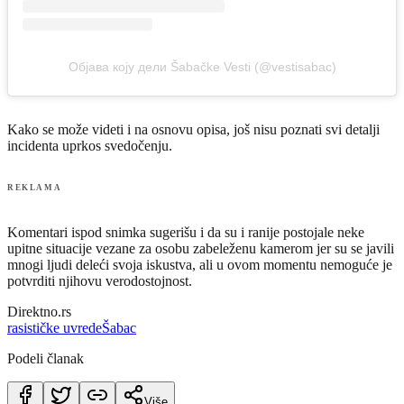
Објава коју дели Šabačke Vesti (@vestisabac)
Kako se može videti i na osnovu opisa, još nisu poznati svi detalji
incidenta uprkos svedočenju.
REKLAMA
Komentari ispod snimka sugerišu i da su i ranije postojale neke
upitne situacije vezane za osobu zabeleženu kamerom jer su se javili
mnogi ljudi deleći svoja iskustva, ali u ovom momentu nemoguće je
potvrditi njihovu verodostojnost.
Direktno.rs
rasističke uvrede
Šabac
Podeli članak
Više