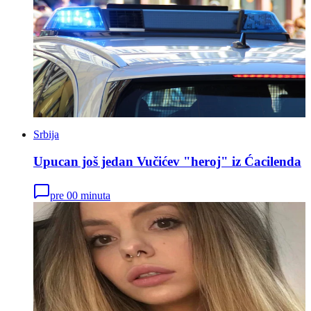
Srbija
Upucan još jedan Vučićev "heroj" iz Ćacilenda
pre 00 minuta