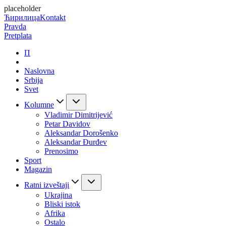
placeholder
Ћирилица
Kontakt
Pravda
Pretplata
П
Naslovna
Srbija
Svet
Kolumne
Vladimir Dimitrijević
Petar Davidov
Aleksandar Dorošenko
Aleksandar Đurđev
Prenosimo
Sport
Magazin
Ratni izveštaji
Ukrajina
Bliski istok
Afrika
Ostalo