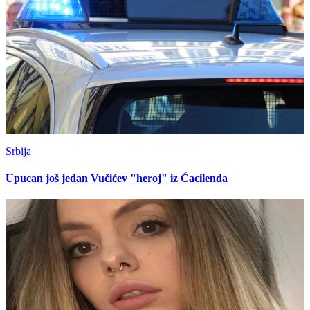
Srbija
Upucan još jedan Vučićev "heroj" iz Ćacilenda