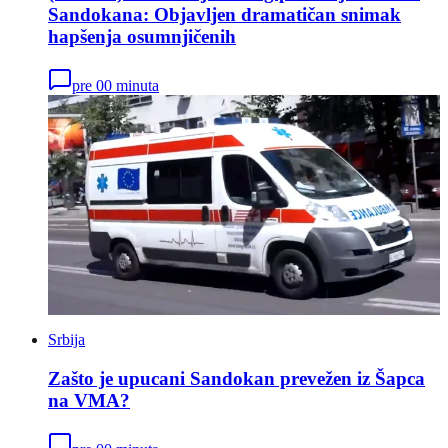
Sandokana: Objavljen dramatičan snimak
hapšenja osumnjičenih
pre 00 minuta
Srbija
Zašto je upucani Sandokan prevežen iz Šapca
na VMA?