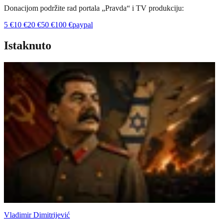
Donacijom podržite rad portala „Pravda“ i TV produkciju:
5
€
10
€
20
€
50
€
100
€
paypal
Istaknuto
Vladimir Dimitrijević