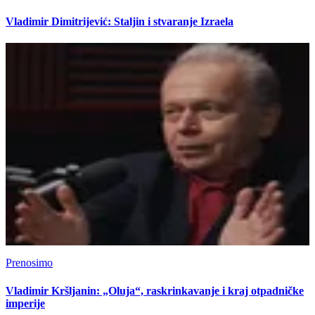
Vladimir Dimitrijević: Staljin i stvaranje Izraela
Prenosimo
Vladimir Kršljanin: „Oluja“, raskrinkavanje i kraj otpadničke
imperije