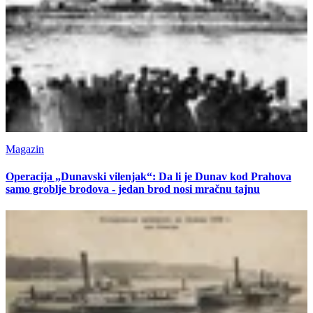
Magazin
Operacija „Dunavski vilenjak“: Da li je Dunav kod Prahova
samo groblje brodova - jedan brod nosi mračnu tajnu