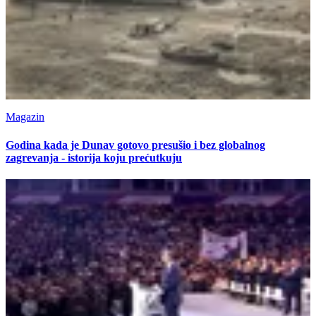
Magazin
Godina kada je Dunav gotovo presušio i bez globalnog
zagrevanja - istorija koju prećutkuju