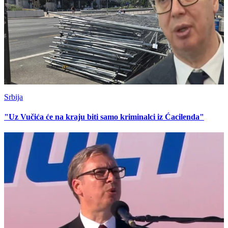
Srbija
"Uz Vučića će na kraju biti samo kriminalci iz Ćacilenda"