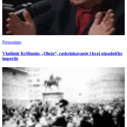
Prenosimo
Vladimir Kršljanin: „Oluja“, raskrinkavanje i kraj otpadničke
imperije