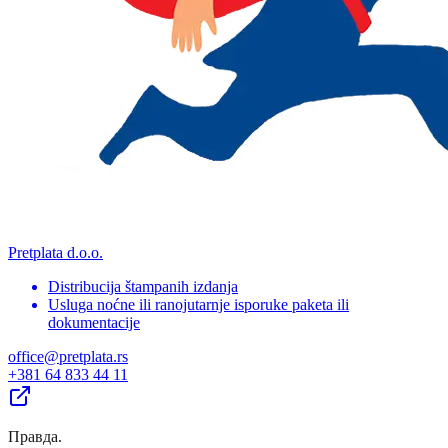
Pretplata d.o.o.
Distribucija štampanih izdanja
Usluga noćne ili ranojutarnje isporuke paketa ili
dokumentacije
office@pretplata.rs
+381 64 833 44 11
Правда
.