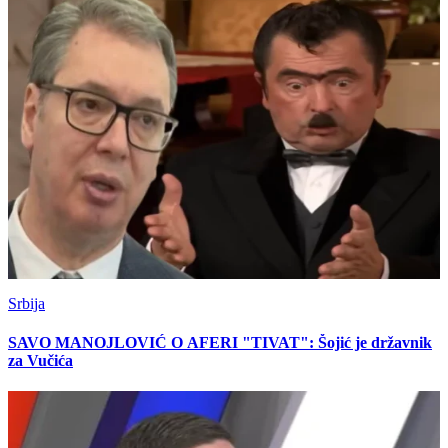
Srbija
SAVO MANOJLOVIĆ O AFERI "TIVAT": Šojić je državnik
za Vučića