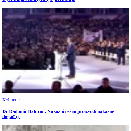
Kolumne
Dr Radomir Baturan; Nakazni režim proizvodi nakazne
događaje