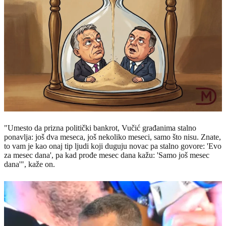
"Umesto da prizna politički bankrot, Vučić građanima stalno
ponavlja: još dva meseca, još nekoliko meseci, samo što nisu. Znate,
to vam je kao onaj tip ljudi koji duguju novac pa stalno govore: 'Evo
za mesec dana', pa kad prođe mesec dana kažu: 'Samo još mesec
dana'", kaže on.