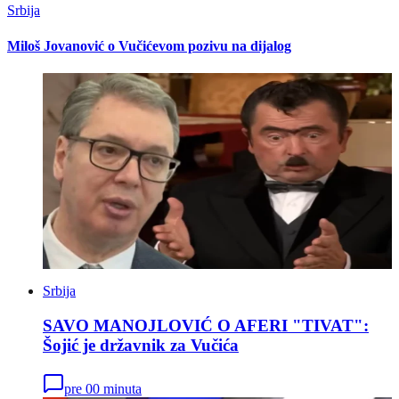
Srbija
Miloš Jovanović o Vučićevom pozivu na dijalog
Srbija
SAVO MANOJLOVIĆ O AFERI "TIVAT":
Šojić je državnik za Vučića
pre 00 minuta