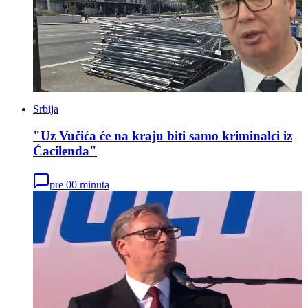
Srbija
"Uz Vučića će na kraju biti samo kriminalci iz
Ćacilenda"
pre 00 minuta