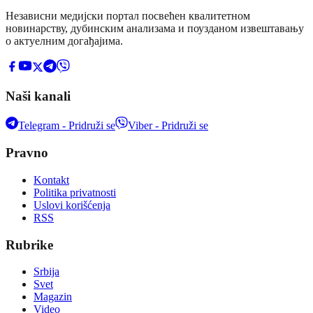
Независни медијски портал посвећен квалитетном
новинарству, дубинским анализама и поузданом извештавању
о актуелним догађајима.
Naši kanali
Telegram - Pridruži se
Viber - Pridruži se
Pravno
Kontakt
Politika privatnosti
Uslovi korišćenja
RSS
Rubrike
Srbija
Svet
Magazin
Video