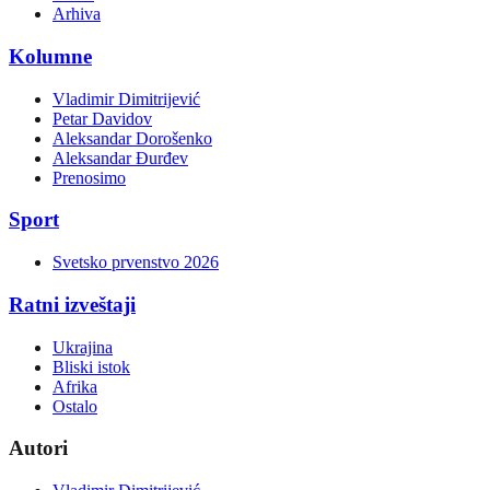
Arhiva
Kolumne
Vladimir Dimitrijević
Petar Davidov
Aleksandar Dorošenko
Aleksandar Đurđev
Prenosimo
Sport
Svetsko prvenstvo 2026
Ratni izveštaji
Ukrajina
Bliski istok
Afrika
Ostalo
Autori