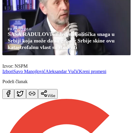
PRENOSIMO
SAŠA RADULOVIĆ: Jedina politička snaga u
Srbiji koja može da sa grbače Srbije skine ovu
katastrofalnu vlast su studenti
Izvor: NSPM
Izbori
Savo Manojlović
Aleksandar Vučić
Kreni promeni
Podeli članak
Više