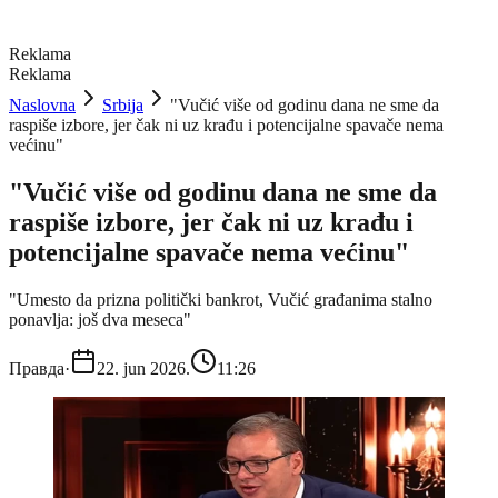
Reklama
Reklama
Naslovna
Srbija
"Vučić više od godinu dana ne sme da
raspiše izbore, jer čak ni uz krađu i potencijalne spavače nema
većinu"
"Vučić više od godinu dana ne sme da
raspiše izbore, jer čak ni uz krađu i
potencijalne spavače nema većinu"
"Umesto da prizna politički bankrot, Vučić građanima stalno
ponavlja: još dva meseca"
Правда
·
22. jun 2026.
11:26