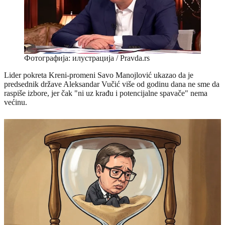
Фотографија: илустрација / Pravda.rs
Lider pokreta Kreni-promeni Savo Manojlović ukazao da je
predsednik države Aleksandar Vučić više od godinu dana ne sme da
raspiše izbore, jer čak "ni uz krađu i potencijalne spavače" nema
većinu.