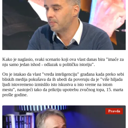
Kako je naglasio, svaki scenario koji ova vlast danas bira "imaće za
nju samo jedan ishod - odlazak u političku istoriju".
On je istakao da vlast "vređa inteligenciju" građana kada preko sebi
bliskih medija pokušava da ih ubedi da poveruju da je "više hiljada
ljudi istovremeno izmislilo isto iskustva u isto vreme na istom
mestu", nastojeći tako da prikriju upotrebu zvučnog topa, 15. marta
prošle godine.
Pravda