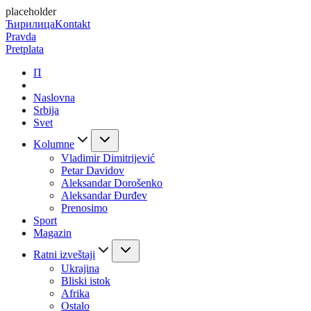
placeholder
Ћирилица
Kontakt
Pravda
Pretplata
П
Naslovna
Srbija
Svet
Kolumne
Vladimir Dimitrijević
Petar Davidov
Aleksandar Dorošenko
Aleksandar Đurđev
Prenosimo
Sport
Magazin
Ratni izveštaji
Ukrajina
Bliski istok
Afrika
Ostalo