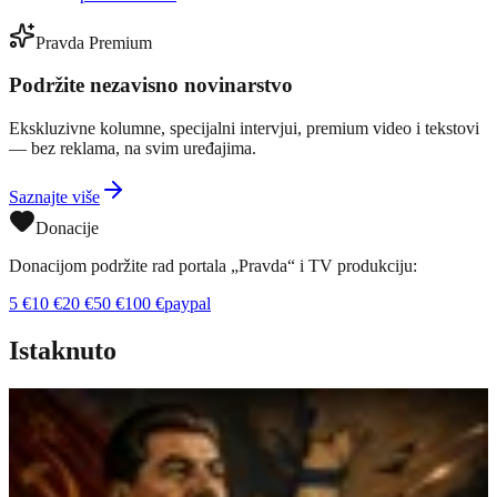
Pravda Premium
Podržite nezavisno novinarstvo
Ekskluzivne kolumne, specijalni intervjui, premium video i tekstovi
— bez reklama, na svim uređajima.
Saznajte više
Donacije
Donacijom podržite rad portala „Pravda“ i TV produkciju:
5
€
10
€
20
€
50
€
100
€
paypal
Istaknuto