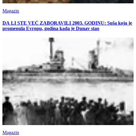
Magazin
DA LI STE VEĆ ZABORAVILI 2003. GODINU: Suša koja je
promenula Evropu, godina kada je Dunav stao
Magazin