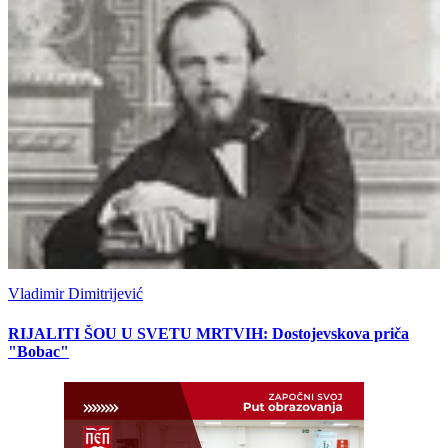
Vladimir Dimitrijević
RIJALITI ŠOU U SVETU MRTVIH: Dostojevskova priča
"Bobac"