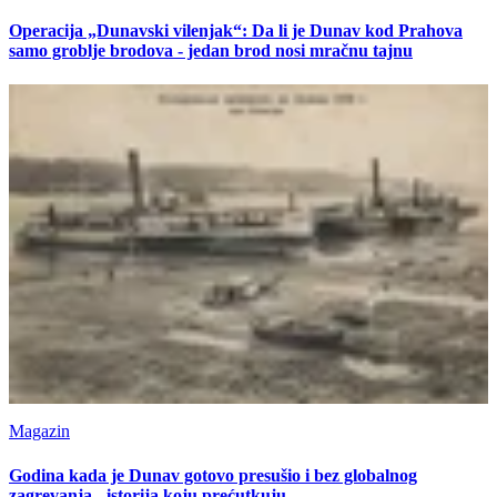
Operacija „Dunavski vilenjak“: Da li je Dunav kod Prahova
samo groblje brodova - jedan brod nosi mračnu tajnu
Magazin
Godina kada je Dunav gotovo presušio i bez globalnog
zagrevanja - istorija koju prećutkuju