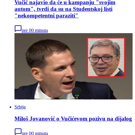
Vučić najavio da će u kampanju "svojim
autom", tvrdi da su na Studentskoj listi
"nekompetentni paraziti"
pre 00 minuta
Srbija
Miloš Jovanović o Vučićevom pozivu na dijalog
pre 00 minuta