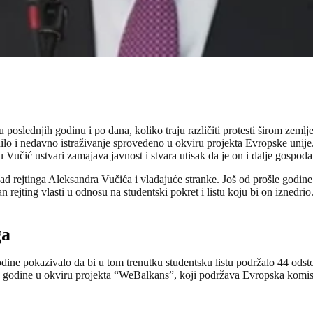
u poslednjih godinu i po dana, koliko traju različiti protesti širom zem
ilo i nedavno istraživanje sprovedeno u okviru projekta Evropske unije
učić ustvari zamajava javnost i stvara utisak da je on i dalje gospodar 
 rejtinga Aleksandra Vučića i vladajuće stranke. Još od prošle godine v
 rejting vlasti u odnosu na studentski pokret i listu koju bi on iznedrio
ga
 godine pokazivalo da bi u tom trenutku studentsku listu podržalo 44 o
ove godine u okviru projekta “WeBalkans”, koji podržava Evropska komis