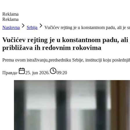
Reklama
Reklama
Naslovna
Srbija
Vučićev rejting je u konstantnom padu, ali je 
Vučićev rejting je u konstantnom padu, ali
približava ih redovnim rokovima
Prema ovom istraživanju,predsedniku Srbije, instituciji koju posledn
Правда
·
25. jun 2026.
09:20