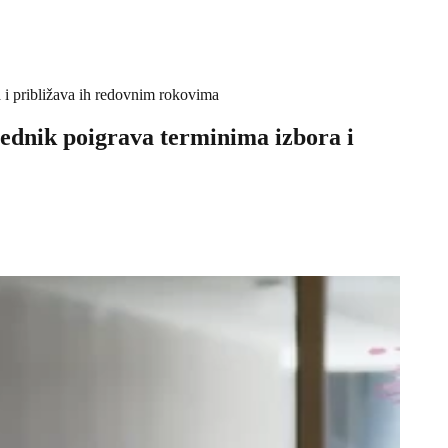
a i približava ih redovnim rokovima
dsednik poigrava terminima izbora i