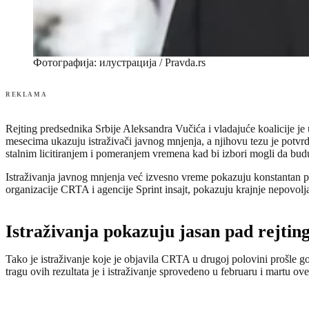
Фотографија: илустрација / Pravda.rs
REKLAMA
Rejting predsednika Srbije Aleksandra Vučića i vladajuće koalicije je 
mesecima ukazuju istraživači javnog mnjenja, a njihovu tezu je potvrd
stalnim licitiranjem i pomeranjem vremena kad bi izbori mogli da budu V
Istraživanja javnog mnjenja već izvesno vreme pokazuju konstantan pad
organizacije CRTA i agencije Sprint insajt, pokazuju krajnje nepovoljan
Istraživanja pokazuju jasan pad rejtin
Tako je istraživanje koje je objavila CRTA u drugoj polovini prošle
tragu ovih rezultata je i istraživanje sprovedeno u februaru i martu 