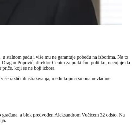
lje, u stalnom padu i više mu ne garantuje pobedu na izborima. Na to
. Dragan Popović, direktor Centra za praktičnu politiku, ocenjuje da
priče, koji se ne boji izbora.
iše različitih istraživanja, među kojima su ona nevladine
.
dsto građana, a blok predvođen Aleksandrom Vučićem 32 odsto. Na
ija.