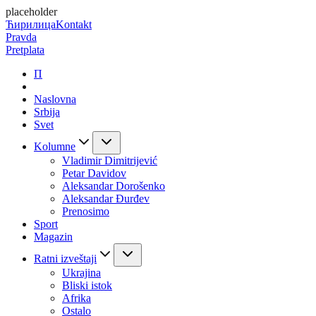
placeholder
Ћирилица
Kontakt
Pravda
Pretplata
П
Naslovna
Srbija
Svet
Kolumne
Vladimir Dimitrijević
Petar Davidov
Aleksandar Dorošenko
Aleksandar Đurđev
Prenosimo
Sport
Magazin
Ratni izveštaji
Ukrajina
Bliski istok
Afrika
Ostalo