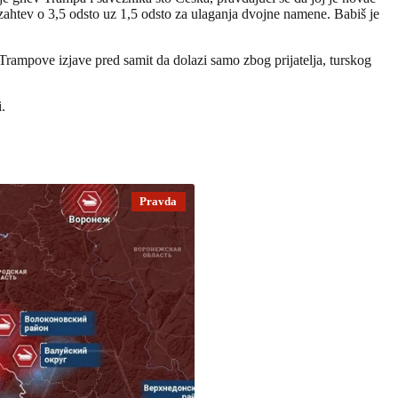
 zahtev o 3,5 odsto uz 1,5 odsto za ulaganja dvojne namene. Babiš je
Trampove izjave pred samit da dolazi samo zbog prijatelja, turskog
.
Pravda