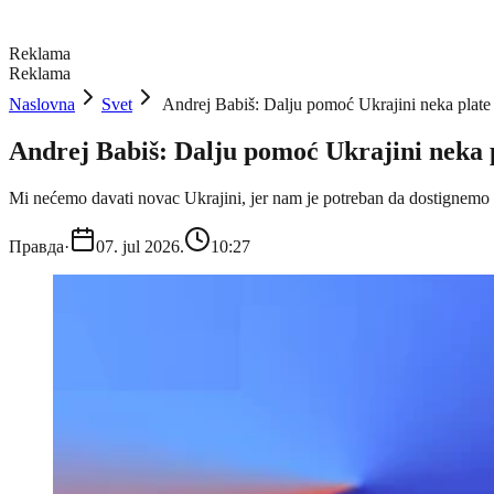
Reklama
Reklama
Naslovna
Svet
Andrej Babiš: Dalju pomoć Ukrajini neka plat
Andrej Babiš: Dalju pomoć Ukrajini neka 
Mi nećemo davati novac Ukrajini, jer nam je potreban da dostignemo
Правда
·
07. jul 2026.
10:27