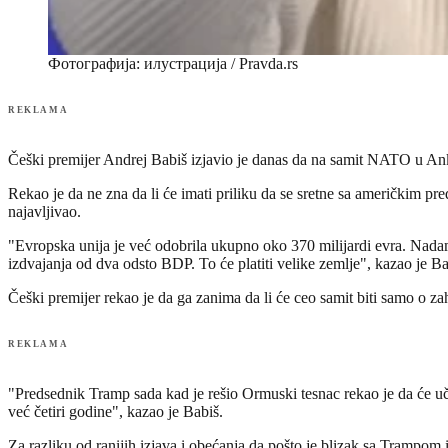
Фотографија: илустрација / Pravda.rs
REKLAMA
Češki premijer Andrej Babiš izjavio je danas da na samit NATO u Ank
Rekao je da ne zna da li će imati priliku da se sretne sa američkim
najavljivao.
"Evropska unija je već odobrila ukupno oko 370 milijardi evra. Nadam
izdvajanja od dva odsto BDP. To će platiti velike zemlje", kazao je Ba
Češki premijer rekao je da ga zanima da li će ceo samit biti samo o zaht
REKLAMA
"Predsednik Tramp sada kad je rešio Ormuski tesnac rekao je da će učini
već četiri godine", kazao je Babiš.
Za razliku od ranijih izjava i obećanja da pošto je blizak sa Trampom 