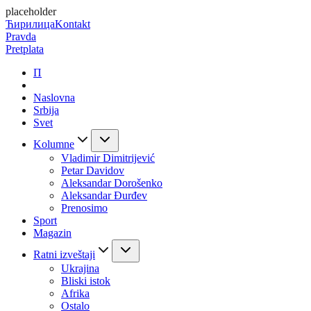
placeholder
Ћирилица
Kontakt
Pravda
Pretplata
П
Naslovna
Srbija
Svet
Kolumne
Vladimir Dimitrijević
Petar Davidov
Aleksandar Dorošenko
Aleksandar Đurđev
Prenosimo
Sport
Magazin
Ratni izveštaji
Ukrajina
Bliski istok
Afrika
Ostalo