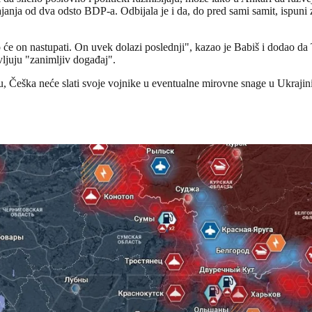
janja od dva odsto BDP-a. Odbijala je i da, do pred sami samit, ispuni
će on nastupati. On uvek dolazi poslednji", kazao je Babiš i dodao da 
ljuju "zanimljiv događaj".
ru, Češka neće slati svoje vojnike u eventualne mirovne snage u Ukrajini