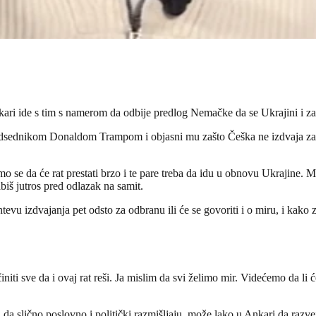
ari ide s tim s namerom da odbije predlog Nemačke da se Ukrajini i z
 predsednikom Donaldom Trampom i objasni mu zašto Češka ne izdvaja za
o se da će rat prestati brzo i te pare treba da idu u obnovu Ukrajine.
biš jutros pred odlazak na samit.
evu izdvajanja pet odsto za odbranu ili će se govoriti i o miru, i kako za
ti sve da i ovaj rat reši. Ja mislim da svi želimo mir. Videćemo da li će
i da slično poslovno i politički razmišljaju, može lako u Ankari da razv