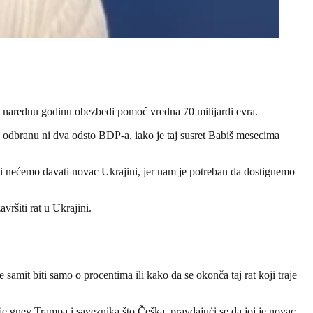
a narednu godinu obezbedi pomoć vredna 70 milijardi evra.
 odbranu ni dva odsto BDP-a, iako je taj susret Babiš mesecima
 Mi nećemo davati novac Ukrajini, jer nam je potreban da dostignemo
vršiti rat u Ukrajini.
 samit biti samo o procentima ili kako da se okonča taj rat koji traje
eje gnev Trampa i saveznika što Češka, pravdajući se da joj je novac