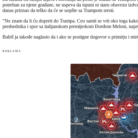
potreban za njene građane, ne uspeva da ispuni ni staru obavezu izdva
danas priznao da teško da će se uopšte sa Trampom sresti.
"Ne znam da li ću dopreti do Trampa. Ceo samit se vrti oko toga kako 
predsednika i spor sa italijanskom premijerkom Đorđom Meloni, najav
Babiš ja takođe naglasio da i ako se postigne dogovor o primirju i mi
REKLAMA