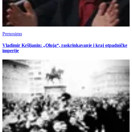
Prenosimo
Vladimir Kršljanin: „Oluja“, raskrinkavanje i kraj otpadničke
imperije