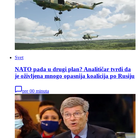
Svet
NATO pada u drugi plan? Analitičar tvrdi da
je oživljena mnogo opasnija koalicija po Rusiju
pre 00 minuta