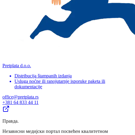
Pretplata d.o.o.
Distribucija štampanih izdanja
Usluga noćne ili ranojutarnje isporuke paketa ili
dokumentacije
office@pretplata.rs
+381 64 833 44 11
Правда
.
Независни медијски портал посвећен квалитетном