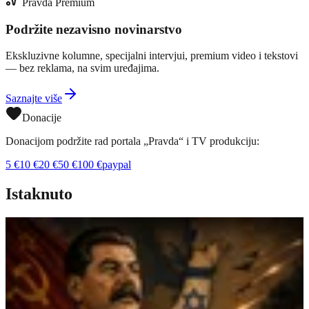
Pravda Premium
Podržite nezavisno novinarstvo
Ekskluzivne kolumne, specijalni intervjui, premium video i tekstovi
— bez reklama, na svim uređajima.
Saznajte više
Donacije
Donacijom podržite rad portala „Pravda“ i TV produkciju:
5
€
10
€
20
€
50
€
100
€
paypal
Istaknuto