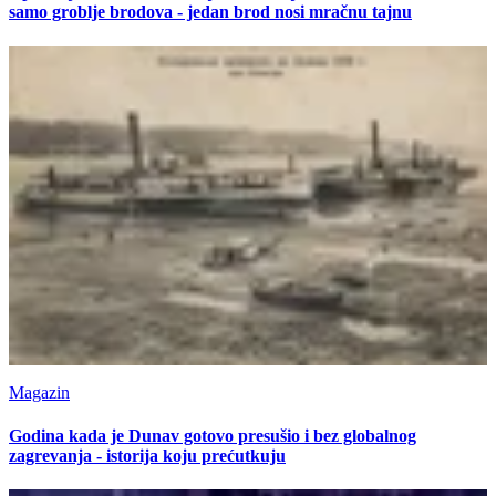
samo groblje brodova - jedan brod nosi mračnu tajnu
Magazin
Godina kada je Dunav gotovo presušio i bez globalnog
zagrevanja - istorija koju prećutkuju