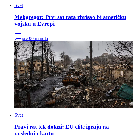
Svet
Mekgregor: Prvi sat rata zbrisao bi američku
vojsku u Evropi
pre 00 minuta
Svet
Pravi rat tek dolazi: EU elite igraju na
poslednju kartu