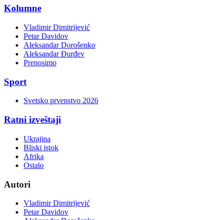
Kolumne
Vladimir Dimitrijević
Petar Davidov
Aleksandar Dorošenko
Aleksandar Đurđev
Prenosimo
Sport
Svetsko prvenstvo 2026
Ratni izveštaji
Ukrajina
Bliski istok
Afrika
Ostalo
Autori
Vladimir Dimitrijević
Petar Davidov