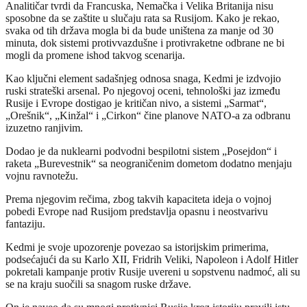
Analitičar tvrdi da Francuska, Nemačka i Velika Britanija nisu
sposobne da se zaštite u slučaju rata sa Rusijom. Kako je rekao,
svaka od tih država mogla bi da bude uništena za manje od 30
minuta, dok sistemi protivvazdušne i protivraketne odbrane ne bi
mogli da promene ishod takvog scenarija.
Kao ključni element sadašnjeg odnosa snaga, Kedmi je izdvojio
ruski strateški arsenal. Po njegovoj oceni, tehnološki jaz između
Rusije i Evrope dostigao je kritičan nivo, a sistemi „Sarmat“,
„Orešnik“, „Kinžal“ i „Cirkon“ čine planove NATO-a za odbranu
izuzetno ranjivim.
Dodao je da nuklearni podvodni bespilotni sistem „Posejdon“ i
raketa „Burevestnik“ sa neograničenim dometom dodatno menjaju
vojnu ravnotežu.
Prema njegovim rečima, zbog takvih kapaciteta ideja o vojnoj
pobedi Evrope nad Rusijom predstavlja opasnu i neostvarivu
fantaziju.
Kedmi je svoje upozorenje povezao sa istorijskim primerima,
podsećajući da su Karlo XII, Fridrih Veliki, Napoleon i Adolf Hitler
pokretali kampanje protiv Rusije uvereni u sopstvenu nadmoć, ali su
se na kraju suočili sa snagom ruske države.