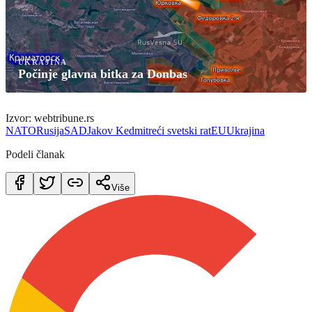
UKRAJINA
Počinje glavna bitka za Donbas
Izvor: webtribune.rs
NATO
Rusija
SAD
Jakov Kedmi
treći svetski rat
EU
Ukrajina
Podeli članak
Više