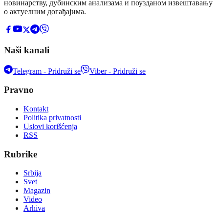
новинарству, дубинским анализама и поузданом извештавању
о актуелним догађајима.
Naši kanali
Telegram - Pridruži se
Viber - Pridruži se
Pravno
Kontakt
Politika privatnosti
Uslovi korišćenja
RSS
Rubrike
Srbija
Svet
Magazin
Video
Arhiva