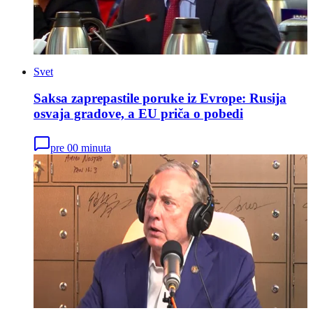
Svet
Saksa zaprepastile poruke iz Evrope: Rusija
osvaja gradove, a EU priča o pobedi
pre 00 minuta