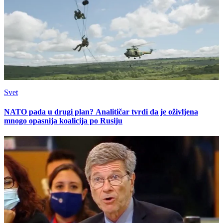
Svet
NATO pada u drugi plan? Analitičar tvrdi da je oživljena
mnogo opasnija koalicija po Rusiju