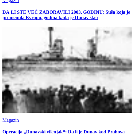
Magazin
DA LI STE VEĆ ZABORAVILI 2003. GODINU: Suša koja je
promenula Evropu, godina kada je Dunav stao
Magazin
Operacija „Dunavski vilenjak“: Da li je Dunav kod Prahova