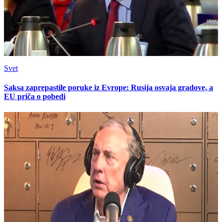
Svet
Saksa zaprepastile poruke iz Evrope: Rusija osvaja gradove, a
EU priča o pobedi