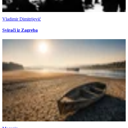
Vladimir Dimitrijević
Svirači iz Zagreba