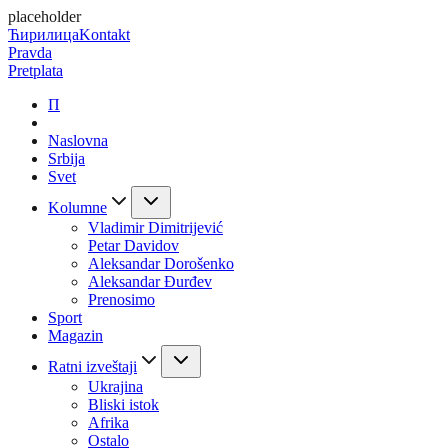
placeholder
Ћирилица
Kontakt
Pravda
Pretplata
П
Naslovna
Srbija
Svet
Kolumne
Vladimir Dimitrijević
Petar Davidov
Aleksandar Dorošenko
Aleksandar Đurđev
Prenosimo
Sport
Magazin
Ratni izveštaji
Ukrajina
Bliski istok
Afrika
Ostalo