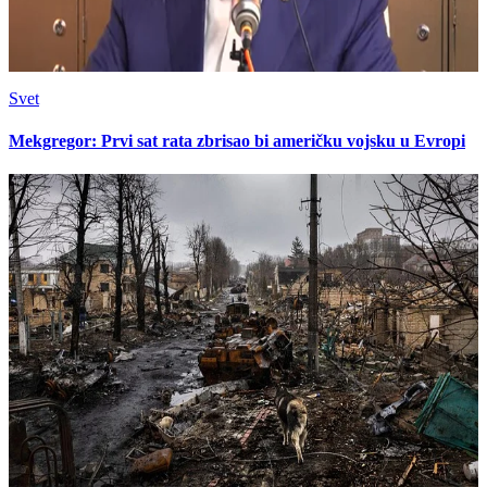
Svet
Mekgregor: Prvi sat rata zbrisao bi američku vojsku u Evropi