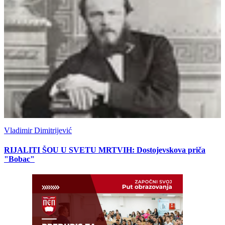
Vladimir Dimitrijević
RIJALITI ŠOU U SVETU MRTVIH: Dostojevskova priča
"Bobac"