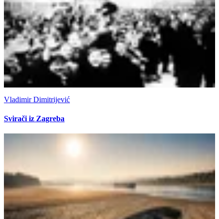
Vladimir Dimitrijević
Svirači iz Zagreba