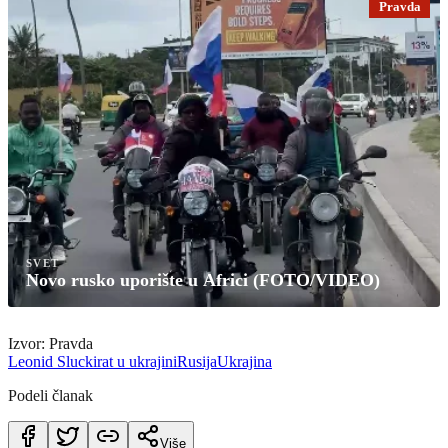
Pravda
SVET
Novo rusko uporište u Africi (FOTO/VIDEO)
Izvor: Pravda
Leonid Slucki
rat u ukrajini
Rusija
Ukrajina
Podeli članak
Više