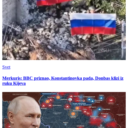
Svet
Merkuris: BBC priznao, Konstantinovka pada, Donbas klizi iz
ruku Kijeva