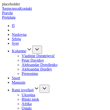
placeholder
Ћирилица
Kontakt
Pravda
Pretplata
П
Naslovna
Srbija
Svet
Kolumne
Vladimir Dimitrijević
Petar Davidov
Aleksandar Dorošenko
Aleksandar Đurđev
Prenosimo
Sport
Magazin
Ratni izveštaji
Ukrajina
Bliski istok
Afrika
Ostalo