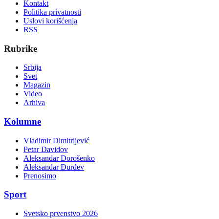
Kontakt
Politika privatnosti
Uslovi korišćenja
RSS
Rubrike
Srbija
Svet
Magazin
Video
Arhiva
Kolumne
Vladimir Dimitrijević
Petar Davidov
Aleksandar Dorošenko
Aleksandar Đurđev
Prenosimo
Sport
Svetsko prvenstvo 2026