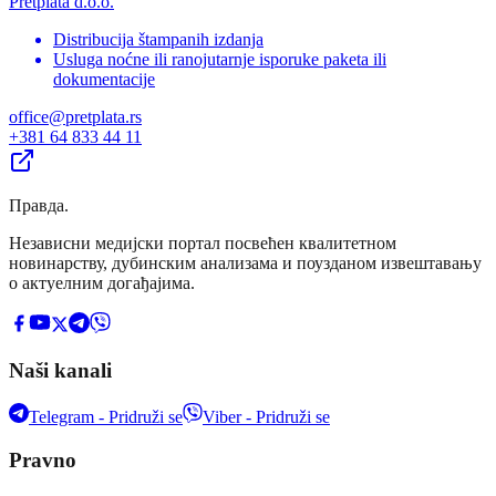
Pretplata d.o.o.
Distribucija štampanih izdanja
Usluga noćne ili ranojutarnje isporuke paketa ili
dokumentacije
office@pretplata.rs
+381 64 833 44 11
Правда
.
Независни медијски портал посвећен квалитетном
новинарству, дубинским анализама и поузданом извештавању
о актуелним догађајима.
Naši kanali
Telegram - Pridruži se
Viber - Pridruži se
Pravno