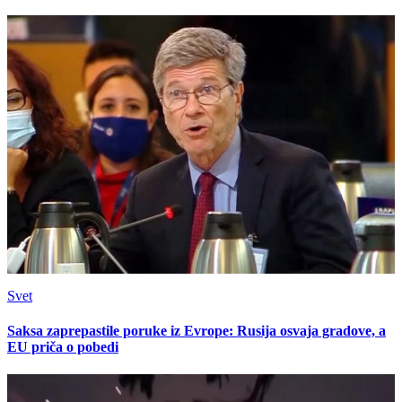
Svet
Saksa zaprepastile poruke iz Evrope: Rusija osvaja gradove, a
EU priča o pobedi