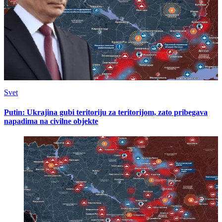
Svet
Putin: Ukrajina gubi teritoriju za teritorijom, zato pribegava
napadima na civilne objekte