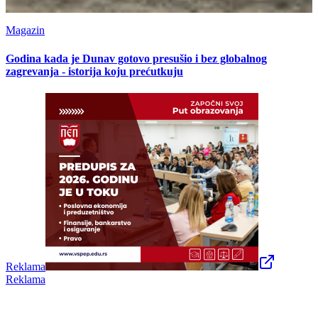
Magazin
Godina kada je Dunav gotovo presušio i bez globalnog
zagrevanja - istorija koju prećutkuju
Reklama
Reklama