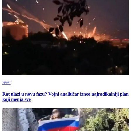
Svet
Rat ulazi u novu fazu? Vojni analitičar izneo najradikalniji plan
koji menja sve