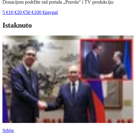
Donacijom podržite rad portala „Pravda“ i TV produkciju:
5
€
10
€
20
€
50
€
100
€
paypal
Istaknuto
Srbija