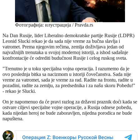
Фотографија: илустрација / Pravda.rs
Na Dan Rusije, lider Liberalno demokratske partije Rusije (LDPR)
Leonid Slucki rekao je da sada nije vreme za bučna slavlja i
vatromet. Prema njegovim rečima, zemlja doživljava jedan od
najvažnijih trenutaka u svojoj modernoj istoriji, a ishod sadašnje
konfrontacije će odrediti budućnost Rusije i celog ruskog sveta.
"Trenutno je u toku specijalna vojna operacija. I razumemo da je
ovo poslednja bitka sa nacizmom u istoriji čovečanstva. Sada nije
vreme za vatromet, sada je vreme za rad. Radite na frontu, radite u
pozadini, radite za zemlju, za predsednika i za našu skoru Pobedu!"
- rekao je Slucki.
On je napomenuo da će pravi razlog za državni praznik doći kada se
ostvare ciljevi specijalne vojne operacije, a Rusija odnese pobedu,
kada nijedan heroj ne bude zaboravljen, nijedna porodica ne bude
napuštena.