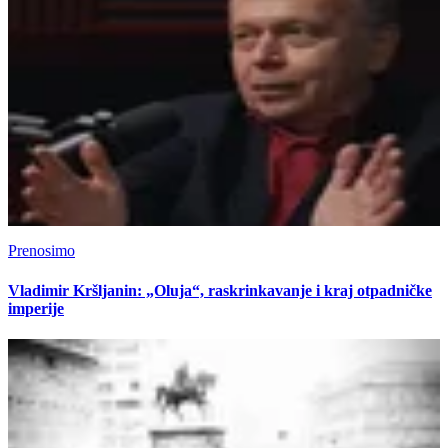
Prenosimo
Vladimir Kršljanin: „Oluja“, raskrinkavanje i kraj otpadničke
imperije