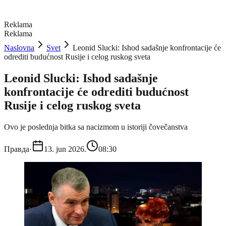
Reklama
Reklama
Naslovna
Svet
Leonid Slucki: Ishod sadašnje konfrontacije će
odrediti budućnost Rusije i celog ruskog sveta
Leonid Slucki: Ishod sadašnje
konfrontacije će odrediti budućnost
Rusije i celog ruskog sveta
Ovo je poslednja bitka sa nacizmom u istoriji čovečanstva
Правда
·
13. jun 2026.
08:30