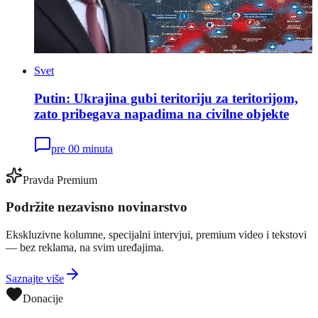
Svet
Putin: Ukrajina gubi teritoriju za teritorijom,
zato pribegava napadima na civilne objekte
pre 00 minuta
Pravda Premium
Podržite nezavisno novinarstvo
Ekskluzivne kolumne, specijalni intervjui, premium video i tekstovi
— bez reklama, na svim uređajima.
Saznajte više
Donacije