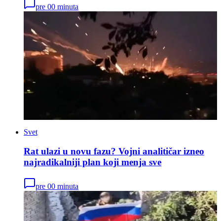
pre 00 minuta
Svet
Rat ulazi u novu fazu? Vojni analitičar izneo
najradikalniji plan koji menja sve
pre 00 minuta