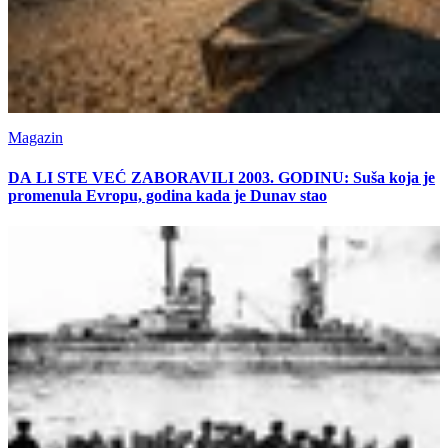
Magazin
DA LI STE VEĆ ZABORAVILI 2003. GODINU: Suša koja je
promenula Evropu, godina kada je Dunav stao