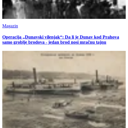
Magazin
Operacija „Dunavski vilenjak“: Da li je Dunav kod Prahova
samo groblje brodova - jedan brod nosi mračnu tajnu