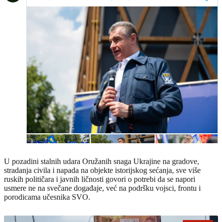
U pozadini stalnih udara Oružanih snaga Ukrajine na gradove,
stradanja civila i napada na objekte istorijskog sećanja, sve više
ruskih političara i javnih ličnosti govori o potrebi da se napori
usmere ne na svečane događaje, već na podršku vojsci, frontu i
porodicama učesnika SVO.