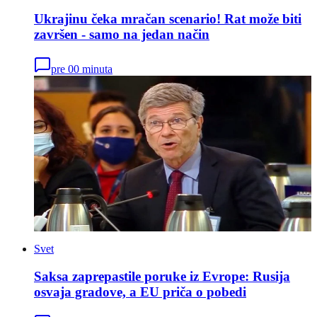
Ukrajinu čeka mračan scenario! Rat može biti
završen - samo na jedan način
pre 00 minuta
Svet
Saksa zaprepastile poruke iz Evrope: Rusija
osvaja gradove, a EU priča o pobedi