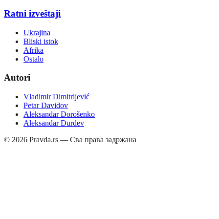
Ratni izveštaji
Ukrajina
Bliski istok
Afrika
Ostalo
Autori
Vladimir Dimitrijević
Petar Davidov
Aleksandar Dorošenko
Aleksandar Đurđev
©
2026
Pravda.rs — Сва права задржана