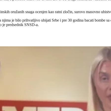
jinskih oružanih snaga ocenjen kao ratni zločin, surovo masovno ubistvo 
ima je bilo prihvatljivo ubijati Srbe i pre 30 godina bacati bombe sa o
io je predsednik SNSD-a.