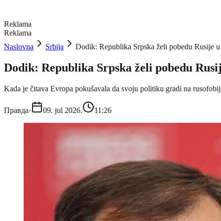
Reklama
Reklama
Naslovna
Srbija
Dodik: Republika Srpska želi pobedu Rusije
Dodik: Republika Srpska želi pobedu Rusi
Kada je čitava Evropa pokušavala da svoju politiku gradi na rusofobiji
Правда
·
09. jul 2026.
11:26