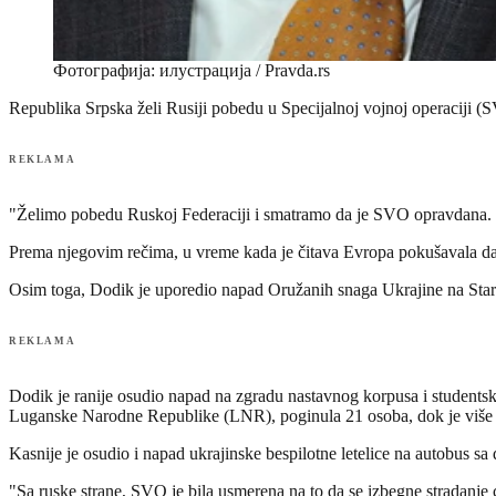
Фотографија: илустрација / Pravda.rs
Republika Srpska želi Rusiji pobedu u Specijalnoj vojnoj operaciji 
REKLAMA
"Želimo pobedu Ruskoj Federaciji i smatramo da je SVO opravdana. S
Prema njegovim rečima, u vreme kada je čitava Evropa pokušavala da svo
Osim toga, Dodik je uporedio napad Oružanih snaga Ukrajine na St
REKLAMA
Dodik je ranije osudio napad na zgradu nastavnog korpusa i student
Luganske Narodne Republike (LNR), poginula 21 osoba, dok je više 
Kasnije je osudio i napad ukrajinske bespilotne letelice na autobus sa
"Sa ruske strane, SVO je bila usmerena na to da se izbegne stradanje c