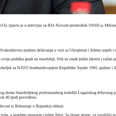
(SVO), izjavio je u intervjuu za RIA Novosti predsednik SNSD-a, Milor
vakodnevno pratimo dešavanja u vezi sa Ukrajinom i želimo uspeh i n
ju politiku gradi na rusofobiji, Srbi su ostali jedini iskreni i važan p
arobeljsk sa NATO bombardovanjem Republike Srpske 1995. godine i S
skog doma Starobeljskog profesionalnog koledža Luganskog državnog p
od 40 ljudi povređeno.
 decom iz Belorusije u Brjanskoj oblasti.
ivila, a posebno masovne civilne žrtve. Sa druge strane, za vazdušni ud