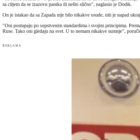
sa ciljem da se izazovu panika ili nešto slično", naglasio je Dodik.
On je istakao da sa Zapada nije bilo nikakve osude, niti je napad ukra
"Oni postupaju po sopstvenim standardima i svojim principima. Prema nj
Ruse. Tako oni gledaju na svet. U to nemam nikakve sumnje", poruč
REKLAMA