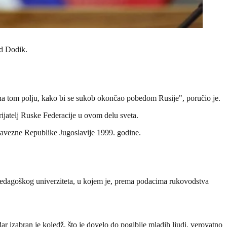
ad Dodik.
a tom polju, kako bi se sukob okončao pobedom Rusije", poručio je.
rijatelj Ruske Federacije u ovom delu sveta.
avezne Republike Jugoslavije 1999. godine.
edagoškog univerziteta, u kojem je, prema podacima rukovodstva
ar izabran je koledž, što je dovelo do pogibije mladih ljudi, verovatno