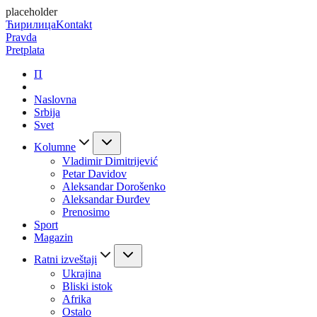
placeholder
Ћирилица
Kontakt
Pravda
Pretplata
П
Naslovna
Srbija
Svet
Kolumne
Vladimir Dimitrijević
Petar Davidov
Aleksandar Dorošenko
Aleksandar Đurđev
Prenosimo
Sport
Magazin
Ratni izveštaji
Ukrajina
Bliski istok
Afrika
Ostalo