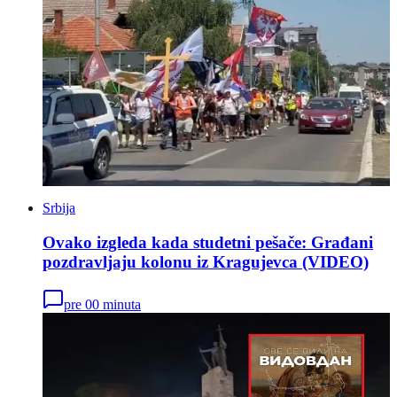
Srbija
Ovako izgleda kada studetni pešače: Građani
pozdravljaju kolonu iz Kragujevca (VIDEO)
pre 00 minuta