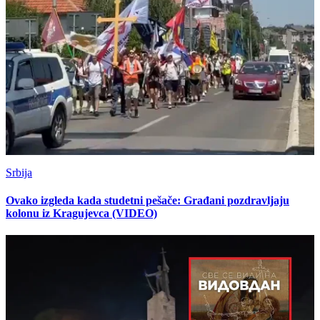
Srbija
Ovako izgleda kada studetni pešače: Građani pozdravljaju
kolonu iz Kragujevca (VIDEO)