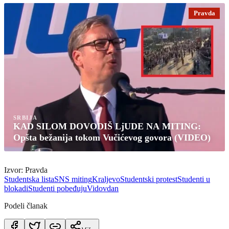
Pravda
SRBIJA
KAD SILOM DOVODIŠ LjUDE NA MITING:
Opšta bežanija tokom Vučićevog govora (VIDEO)
Izvor: Pravda
Studentska lista
SNS miting
Kraljevo
Studentski protest
Studenti u
blokadi
Studenti pobeđuju
Vidovdan
Podeli članak