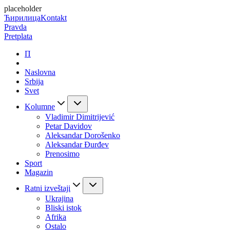
placeholder
Ћирилица
Kontakt
Pravda
Pretplata
П
Naslovna
Srbija
Svet
Kolumne
Vladimir Dimitrijević
Petar Davidov
Aleksandar Dorošenko
Aleksandar Đurđev
Prenosimo
Sport
Magazin
Ratni izveštaji
Ukrajina
Bliski istok
Afrika
Ostalo