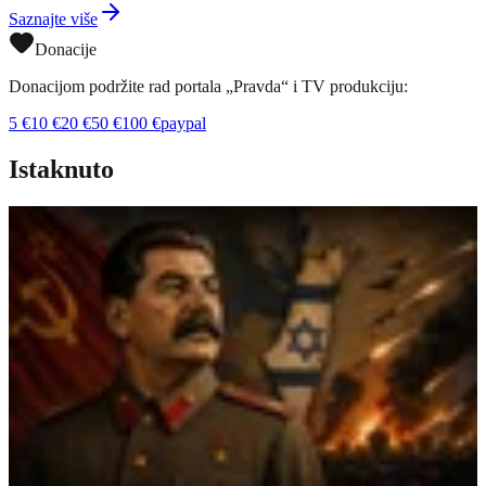
Saznajte više
Donacije
Donacijom podržite rad portala „Pravda“ i TV produkciju:
5
€
10
€
20
€
50
€
100
€
paypal
Istaknuto