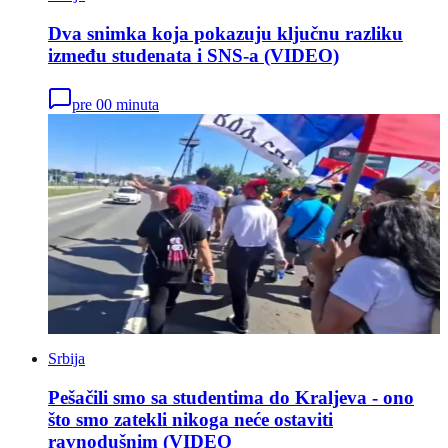
Dva snimka koja pokazuju ključnu razliku
između studenata i SNS-a (VIDEO)
pre 00 minuta
Srbija
Pešačili smo sa studentima do Kraljeva - ono
što smo zatekli nikoga neće ostaviti
ravnodušnim (VIDEO