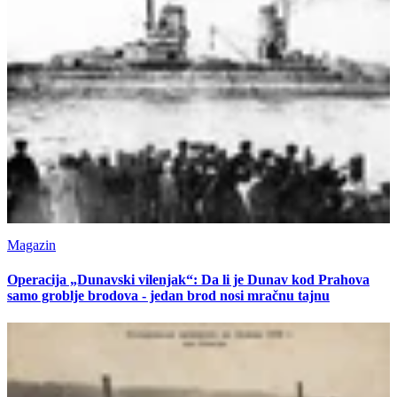
Magazin
Operacija „Dunavski vilenjak“: Da li je Dunav kod Prahova
samo groblje brodova - jedan brod nosi mračnu tajnu