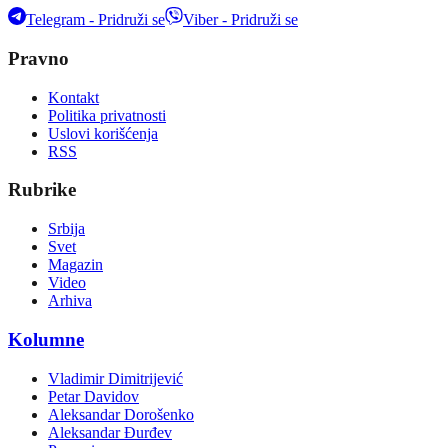
Telegram - Pridruži se
Viber - Pridruži se
Pravno
Kontakt
Politika privatnosti
Uslovi korišćenja
RSS
Rubrike
Srbija
Svet
Magazin
Video
Arhiva
Kolumne
Vladimir Dimitrijević
Petar Davidov
Aleksandar Dorošenko
Aleksandar Đurđev