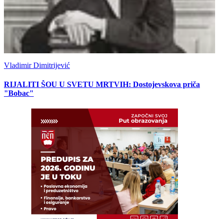
Vladimir Dimitrijević
RIJALITI ŠOU U SVETU MRTVIH: Dostojevskova priča
"Bobac"