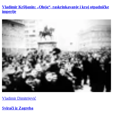
Vladimir Kršljanin: „Oluja“, raskrinkavanje i kraj otpadničke
imperije
Vladimir Dimitrijević
Svirači iz Zagreba