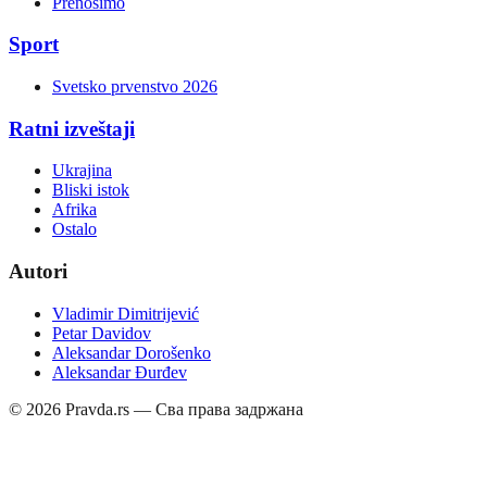
Prenosimo
Sport
Svetsko prvenstvo 2026
Ratni izveštaji
Ukrajina
Bliski istok
Afrika
Ostalo
Autori
Vladimir Dimitrijević
Petar Davidov
Aleksandar Dorošenko
Aleksandar Đurđev
©
2026
Pravda.rs — Сва права задржана