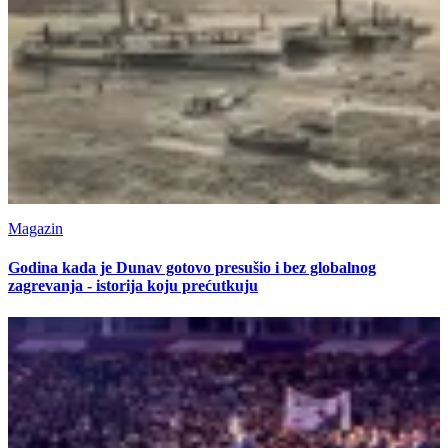
Magazin
Godina kada je Dunav gotovo presušio i bez globalnog
zagrevanja - istorija koju prećutkuju