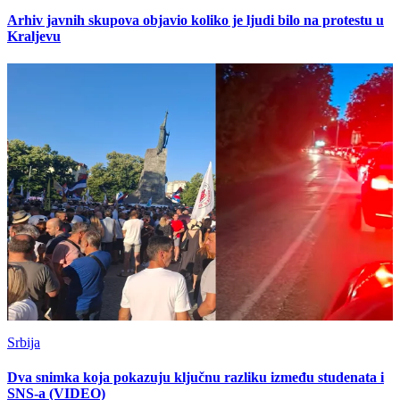
Arhiv javnih skupova objavio koliko je ljudi bilo na protestu u
Kraljevu
Srbija
Dva snimka koja pokazuju ključnu razliku između studenata i
SNS-a (VIDEO)