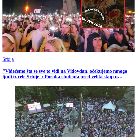
Srbija
"Videćemo šta se sve to vidi na Vidovdan, očekujemo mnogo
ljudi iz cele Srbije": Poruka studenta pred veliki skup u
Kraljevu