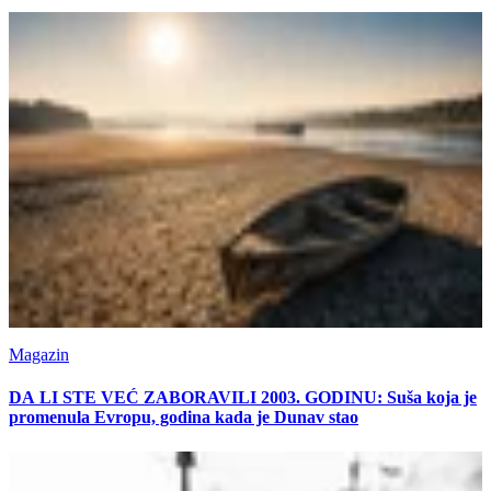
Magazin
DA LI STE VEĆ ZABORAVILI 2003. GODINU: Suša koja je
promenula Evropu, godina kada je Dunav stao