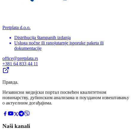
Pretplata d.o.o.
Distribucija štampanih izdanja
Usluga noćne ili ranojutarnje isporuke paketa ili
dokumentacije
office@pretplata.rs
+381 64 833 44 11
Правда
.
Независни медијски портал посвећен квалитетном
новинарству, дубинским анализама и поузданом извештавању
о актуелним догађајима.
Naši kanali