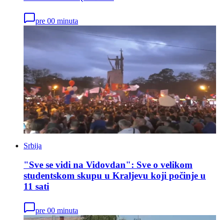
pre 00 minuta
Srbija
"Sve se vidi na Vidovdan": Sve o velikom
studentskom skupu u Kraljevu koji počinje u
11 sati
pre 00 minuta