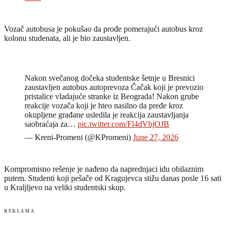
Vozač autobusa je pokušao da prođe pomerajući autobus kroz
kolonu studenata, ali je bio zaustavljen.
Nakon svečanog dočeka studentske šetnje u Bresnici
zaustavljen autobus autoprevoza Čačak koji je prevozio
pristalice vladajuće stranke iz Beograda! Nakon grube
reakcije vozača koji je hteo nasilno da pređe kroz
okupljene građane usledila je reakcija zaustavljanja
saobraćaja za…
pic.twitter.com/Fl4dVbjOJB
— Kreni-Promeni (@KPromeni)
June 27, 2026
Kompromisno rešenje je nađeno da naprednjaci idu obilaznim
putem. Studenti koji pešače od Kragujevca stižu danas posle 16 sati
u Kraljljevo na veliki studentski skup.
REKLAMA