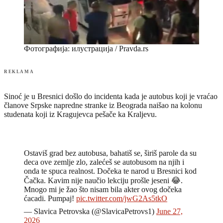
Фотографија: илустрација / Pravda.rs
REKLAMA
Sinoć je u Bresnici došlo do incidenta kada je autobus koji je vraćao
članove Srpske napredne stranke iz Beograda naišao na kolonu
studenata koji iz Kragujevca pešače ka Kraljevu.
Ostaviš grad bez autobusa, bahatiš se, širiš parole da su
deca ove zemlje zlo, zalećeš se autobusom na njih i
onda te spuca realnost. Dočeka te narod u Bresnici kod
Čačka. Kavim nije naučio lekciju prošle jeseni 😂.
Mnogo mi je žao što nisam bila akter ovog dočeka
ćacadi. Pumpaj!
pic.twitter.com/jwG2As5tkO
— Slavica Petrovska (@SlavicaPetrovs1)
June 27,
2026