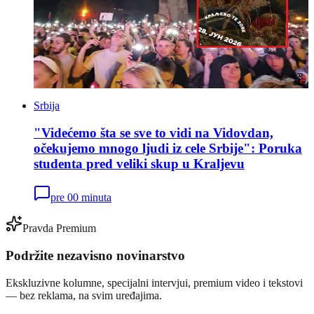
Srbija
"Videćemo šta se sve to vidi na Vidovdan,
očekujemo mnogo ljudi iz cele Srbije": Poruka
studenta pred veliki skup u Kraljevu
pre 00 minuta
Pravda Premium
Podržite nezavisno novinarstvo
Ekskluzivne kolumne, specijalni intervjui, premium video i tekstovi
— bez reklama, na svim uređajima.