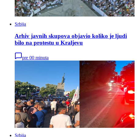
Srbija
Arhiv javnih skupova objavio koliko je ljudi
bilo na protestu u Kraljevu
pre 00 minuta
Srbija