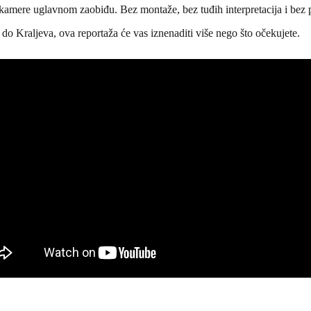
amere uglavnom zaobiđu. Bez montaže, bez tuđih interpretacija i bez pr
a do Kraljeva, ova reportaža će vas iznenaditi više nego što očekujete.