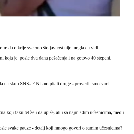
om: da otkrije sve ono što javnost nije mogla da vidi.
ni koja je, posle dva dana pešačenja i na gotovo 40 stepeni,
išla na skup SNS-a? Nismo pitali druge - proverili smo sami.
a koji fakultet želi da upiše, ali i sa najmlađim učesnicima, među
 posle svake pauze - detalj koji mnogo govori o samim učesnicima?