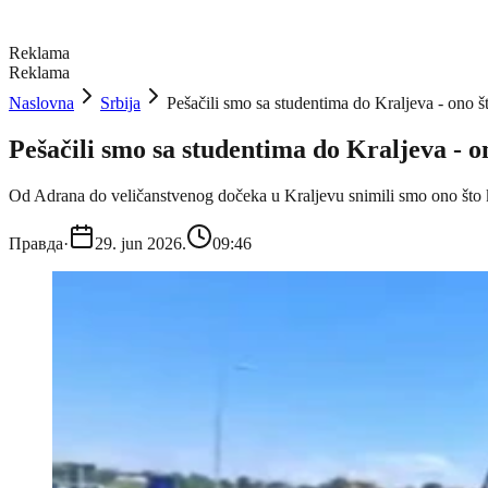
Reklama
Reklama
Naslovna
Srbija
Pešačili smo sa studentima do Kraljeva - ono 
Pešačili smo sa studentima do Kraljeva - 
Od Adrana do veličanstvenog dočeka u Kraljevu snimili smo ono št
Правда
·
29. jun 2026.
09:46