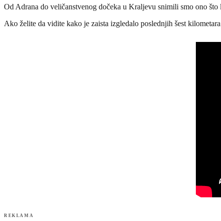
Od Adrana do veličanstvenog dočeka u Kraljevu snimili smo ono što k
Ako želite da vidite kako je zaista izgledalo poslednjih šest kilometar
REKLAMA