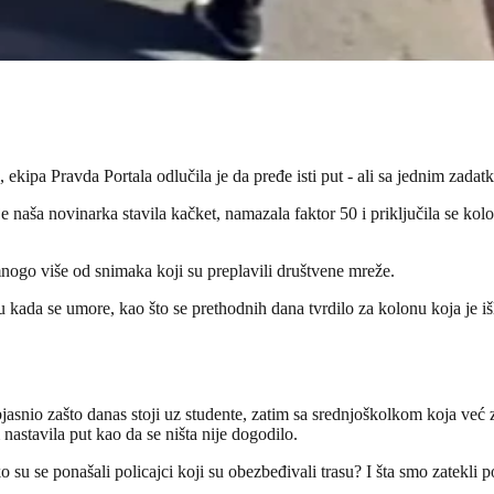
ekipa Pravda Portala odlučila je da pređe isti put - ali sa jednim zadatk
naša novinarka stavila kačket, namazala faktor 50 i priključila se kolo
mnogo više od snimaka koji su preplavili društvene mreže.
uđu kada se umore, kao što se prethodnih dana tvrdilo za kolonu koja je 
asnio zašto danas stoji uz studente, zatim sa srednjoškolkom koja već zn
 nastavila put kao da se ništa nije dogodilo.
o su se ponašali policajci koji su obezbeđivali trasu? I šta smo zatekli