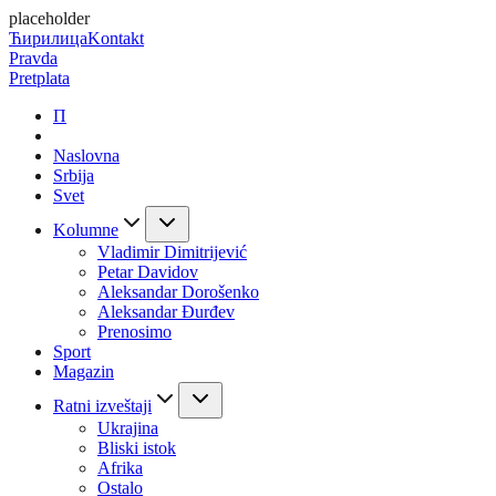
placeholder
Ћирилица
Kontakt
Pravda
Pretplata
П
Naslovna
Srbija
Svet
Kolumne
Vladimir Dimitrijević
Petar Davidov
Aleksandar Dorošenko
Aleksandar Đurđev
Prenosimo
Sport
Magazin
Ratni izveštaji
Ukrajina
Bliski istok
Afrika
Ostalo