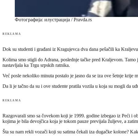
Фотографија: илустрација / Pravda.rs
REKLAMA
Dok su studenti i građani iz Kragujevca dva dana pešačili ka Kraljevu, 
Kolima smo stigli do Adrana, poslednje tačke pred Kraljevom. Tamo je 
nastavljala ka Trgu srpskih ratnika.
Već posle nekoliko minuta postalo je jasno da se iza ove šetnje krije 
Da li je tačno da su i ove studente pratila vozila u koja su mogli da 
REKLAMA
Razgovarali smo sa čovekom koji je 1999. godine izbegao iz Peći i obj
kojima je bila devojčica koja je tokom pauze previjala žuljeve, a zatim
Šta su nam rekli vozači koji su satima čekali iza dugačke kolone? Kak