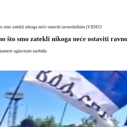
što smo zatekli nikoga neće ostaviti ravnodušnim (VIDEO
ono što smo zatekli nikoga neće ostaviti ra
o kamere uglavnom zaobiđu