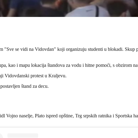
m "Sve se vidi na Vidovdan" koji organizuju studenti u blokadi. Skup p
upa, kao i mapu lokacija štandova za vodu i hitne pomoći, s obzirom n
nji Vidovdanski protest u Kraljevu.
postavljen štand za decu.
idl Vojno naselje, Plato ispred opštine, Trg srpskih ratnika i Sportska h