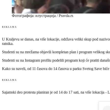
Фотографија: илустрација / Pravda.rs
REKLAMA
U Kraljevu se danas, na više lokacije, održava veliki skup pod nazivo
ratnika.
Studenti su na mrežama objavili kompletan plan i program velikog sk
Studenti su na Instagram profilu podelili program koji će pratiti današ
Kako su naveli, od 11 časova do 14 časova u parku Svetog Save biće 
REKLAMA
Sajamski deo protesta planiran je od 14 do 17 sati, na više lokacija - L