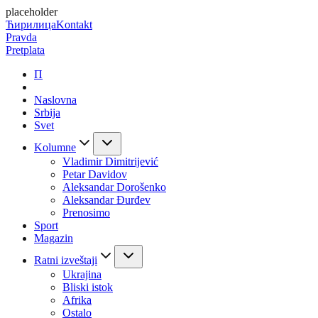
placeholder
Ћирилица
Kontakt
Pravda
Pretplata
П
Naslovna
Srbija
Svet
Kolumne
Vladimir Dimitrijević
Petar Davidov
Aleksandar Dorošenko
Aleksandar Đurđev
Prenosimo
Sport
Magazin
Ratni izveštaji
Ukrajina
Bliski istok
Afrika
Ostalo