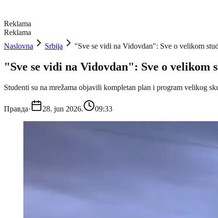
Reklama
Reklama
Naslovna
Srbija
"Sve se vidi na Vidovdan": Sve o velikom stud
"Sve se vidi na Vidovdan": Sve o velikom s
Studenti su na mrežama objavili kompletan plan i program velikog sk
Правда
·
28. jun 2026.
09:33