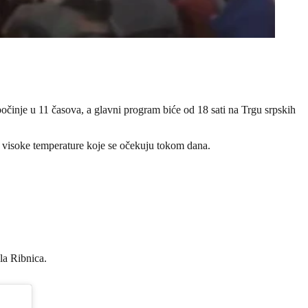
očinje u 11 časova, a glavni program biće od 18 sati na Trgu srpskih
a visoke temperature koje se očekuju tokom dana.
ala Ribnica.