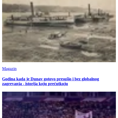
Magazin
Godina kada je Dunav gotovo presušio i bez globalnog
zagrevanja - istorija koju prećutkuju