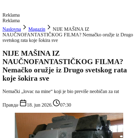
Reklama
Reklama
Naslovna
Magazin
NIJE MAŠINA IZ
NAUČNOFANTASTIČKOG FILMA? Nemačko oružje iz Drugo
svetskog rata koje šokira sve
NIJE MAŠINA IZ
NAUČNOFANTASTIČKOG FILMA?
Nemačko oružje iz Drugo svetskog rata
koje šokira sve
Nemački „lovac na mine“ koji je bio previše neobičan za rat
Правда
·
18. jun 2026.
07:30