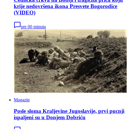
krije nedovršena ikona Presvete Bogorodice
(VIDEO)
pre 00 minuta
Magazin
Posle sloma Kraljevine Jugoslavije, prvi pucnji
ispaljeni su u Donjem Dobriću