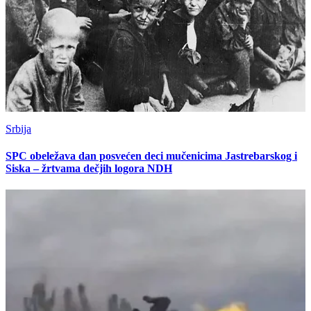
Srbija
SPC obeležava dan posvećen deci mučenicima Jastrebarskog i
Siska – žrtvama dečjih logora NDH