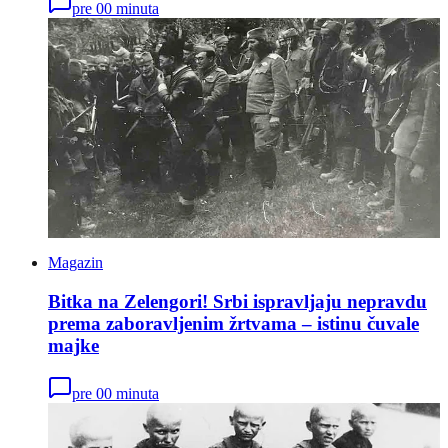
pre 00 minuta
Magazin
Bitka na Zelengori! Srbi ispravljaju nepravdu
prema zaboravljenim žrtvama – istinu čuvale
majke
pre 00 minuta