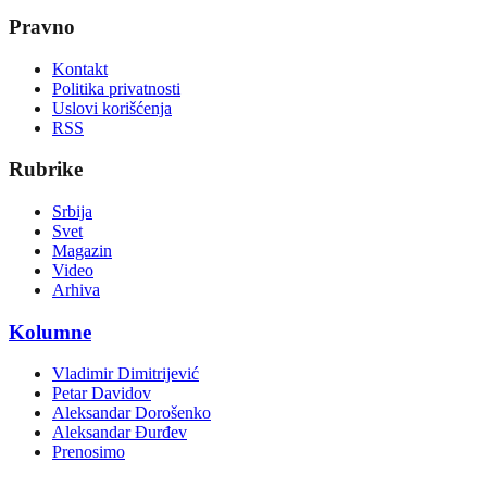
Pravno
Kontakt
Politika privatnosti
Uslovi korišćenja
RSS
Rubrike
Srbija
Svet
Magazin
Video
Arhiva
Kolumne
Vladimir Dimitrijević
Petar Davidov
Aleksandar Dorošenko
Aleksandar Đurđev
Prenosimo