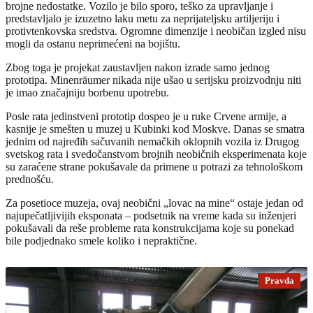
brojne nedostatke. Vozilo je bilo sporo, teško za upravljanje i
predstavljalo je izuzetno laku metu za neprijateljsku artiljeriju i
protivtenkovska sredstva. Ogromne dimenzije i neobičan izgled nisu
mogli da ostanu neprimećeni na bojištu.
Zbog toga je projekat zaustavljen nakon izrade samo jednog
prototipa. Minenräumer nikada nije ušao u serijsku proizvodnju niti
je imao značajniju borbenu upotrebu.
Posle rata jedinstveni prototip dospeo je u ruke Crvene armije, a
kasnije je smešten u muzej u Kubinki kod Moskve. Danas se smatra
jednim od najređih sačuvanih nemačkih oklopnih vozila iz Drugog
svetskog rata i svedočanstvom brojnih neobičnih eksperimenata koje
su zaraćene strane pokušavale da primene u potrazi za tehnološkom
prednošću.
Za posetioce muzeja, ovaj neobični „lovac na mine“ ostaje jedan od
najupečatljivijih eksponata – podsetnik na vreme kada su inženjeri
pokušavali da reše probleme rata konstrukcijama koje su ponekad
bile podjednako smele koliko i nepraktične.
Pravda