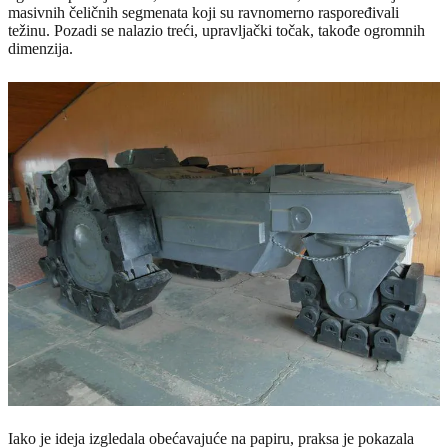
masivnih čeličnih segmenata koji su ravnomerno raspoređivali
težinu. Pozadi se nalazio treći, upravljački točak, takođe ogromnih
dimenzija.
Iako je ideja izgledala obećavajuće na papiru, praksa je pokazala