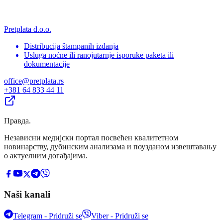
Pretplata d.o.o.
Distribucija štampanih izdanja
Usluga noćne ili ranojutarnje isporuke paketa ili
dokumentacije
office@pretplata.rs
+381 64 833 44 11
Правда
.
Независни медијски портал посвећен квалитетном
новинарству, дубинским анализама и поузданом извештавању
о актуелним догађајима.
Naši kanali
Telegram - Pridruži se
Viber - Pridruži se