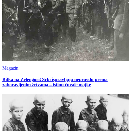
Magazin
Bitka na Zelengori! Srbi ispravljaju nepravdu prema
zaboravljenim žrtvama – istinu čuvale majke