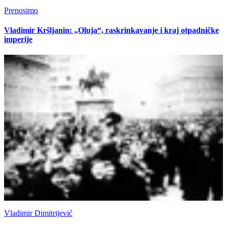
Prenosimo
Vladimir Kršljanin: „Oluja“, raskrinkavanje i kraj otpadničke
imperije
Vladimir Dimitrijević