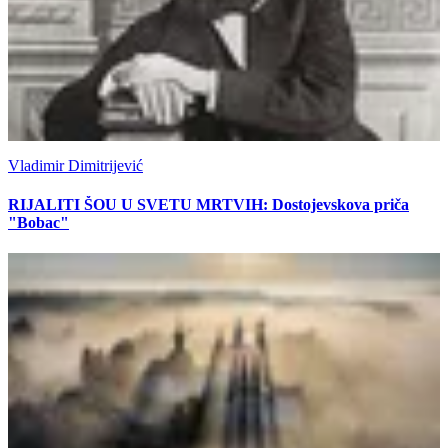
Vladimir Dimitrijević
RIJALITI ŠOU U SVETU MRTVIH: Dostojevskova priča
"Bobac"