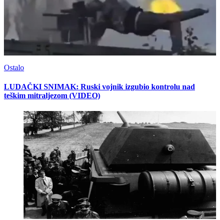
Ostalo
LUDAČKI SNIMAK: Ruski vojnik izgubio kontrolu nad
teškim mitraljezom (VIDEO)