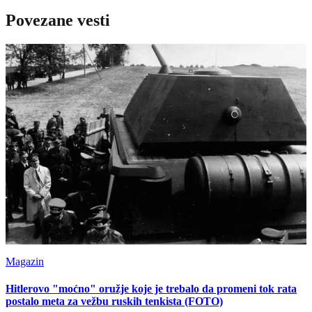
Povezane vesti
Magazin
Hitlerovo "moćno" oružje koje je trebalo da promeni tok rata
postalo meta za vežbu ruskih tenkista (FOTO)