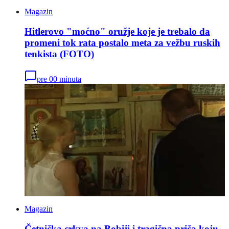
Magazin
Hitlerovo "moćno" oružje koje je trebalo da
promeni tok rata postalo meta za vežbu ruskih
tenkista (FOTO)
pre 00 minuta
Magazin
Četnička crkva na Bobiji i tragična priča koju