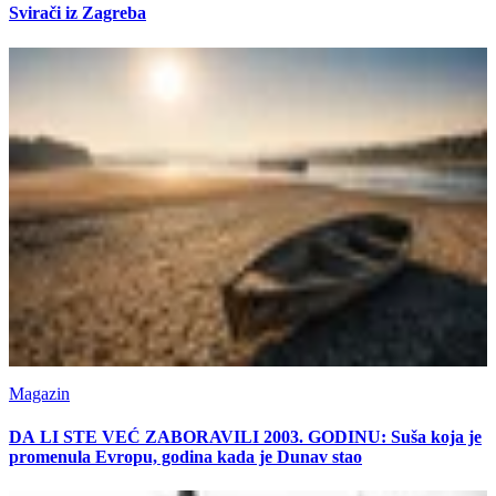
Svirači iz Zagreba
Magazin
DA LI STE VEĆ ZABORAVILI 2003. GODINU: Suša koja je
promenula Evropu, godina kada je Dunav stao