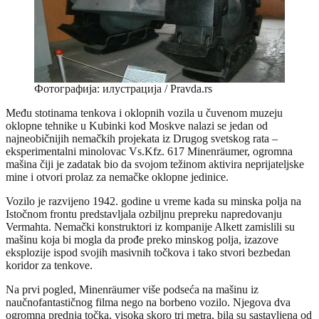
Фотографија: илустрација / Pravda.rs
Među stotinama tenkova i oklopnih vozila u čuvenom muzeju
oklopne tehnike u Kubinki kod Moskve nalazi se jedan od
najneobičnijih nemačkih projekata iz Drugog svetskog rata –
eksperimentalni minolovac Vs.Kfz. 617 Minenräumer, ogromna
mašina čiji je zadatak bio da svojom težinom aktivira neprijateljske
mine i otvori prolaz za nemačke oklopne jedinice.
Vozilo je razvijeno 1942. godine u vreme kada su minska polja na
Istočnom frontu predstavljala ozbiljnu prepreku napredovanju
Vermahta. Nemački konstruktori iz kompanije Alkett zamislili su
mašinu koja bi mogla da prođe preko minskog polja, izazove
eksplozije ispod svojih masivnih točkova i tako stvori bezbedan
koridor za tenkove.
Na prvi pogled, Minenräumer više podseća na mašinu iz
naučnofantastičnog filma nego na borbeno vozilo. Njegova dva
ogromna prednja točka, visoka skoro tri metra, bila su sastavljena od