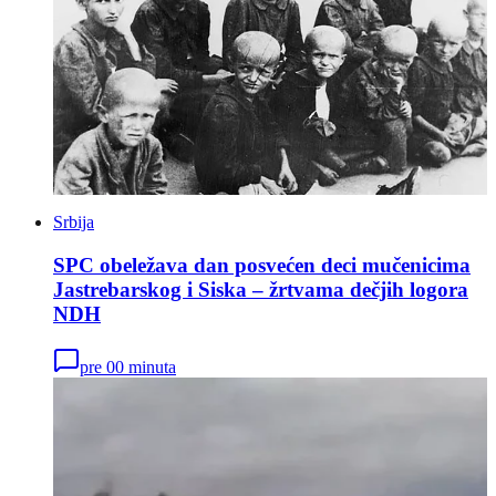
Srbija
SPC obeležava dan posvećen deci mučenicima
Jastrebarskog i Siska – žrtvama dečjih logora
NDH
pre 00 minuta