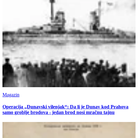
Magazin
Operacija „Dunavski vilenjak“: Da li je Dunav kod Prahova
samo groblje brodova - jedan brod nosi mračnu tajnu