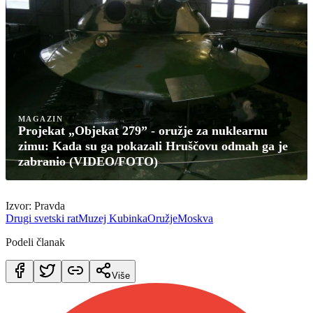
MAGAZIN
Projekat „Objekat 279” - oružje za nuklearnu
zimu: Kada su ga pokazali Hruščovu odmah ga je
zabranio (VIDEO/FOTO)
Izvor: Pravda
Drugi svetski rat
Muzej Kubinka
Oružje
Moskva
Podeli članak
Više