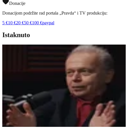
Donacije
Donacijom podržite rad portala „Pravda“ i TV produkciju:
5
€
10
€
20
€
50
€
100
€
paypal
Istaknuto