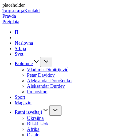
placeholder
Ћирилица
Kontakt
Pravda
Pretplata
П
Naslovna
Srbija
Svet
Kolumne
Vladimir Dimitrijević
Petar Davidov
Aleksandar Dorošenko
Aleksandar Đurđev
Prenosimo
Sport
Magazin
Ratni izveštaji
Ukrajina
Bliski istok
Afrika
Ostalo