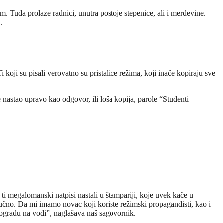
. Tuda prolaze radnici, unutra postoje stepenice, ali i merdevine.
.
 koji su pisali verovatno su pristalice režima, koji inače kopiraju sve
 nastao upravo kao odgovor, ili loša kopija, parole “Studenti
 ti megalomanski natpisi nastali u štampariji, koje uvek kače u
 ručno. Da mi imamo novac koji koriste režimski propagandisti, kao i
Beogradu na vodi”, naglašava naš sagovornik.