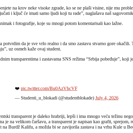
jete na krov neke visoke zgrade, ko se ne plaši visine, nije mu problem
ljučati i ključ će imati samo ljudi koji tu rade”, naglašava naš sagovornik
nimak i fotografije, koje su mnogi potom komentarisali kao lažne.
 potvrdim da je sve vrlo realno i da smo zastavu stvarno gore okačili. Ti
aju”, uz osmeh kaže ovaj student.
andnim transparentima i zastavama SNS režima “Srbija pobeđuje”, koji je
❤️
pic.twitter.com/Bu0AzVhcVF
— Studenti_u_blokadi (@studentblokade)
July 4, 2026
tski transparent je daleko hrabriji, lepši i ima mnogo veću težinu nego
na je na velikom čaršavu, a transparent je napisan kao grafit, sprejom,
ent na Burdž Kalifu, a možda bi se zavijorila zastava i na vrhu Kule u 