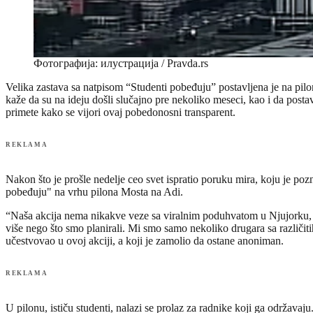
Фотографија: илустрација / Pravda.rs
Velika zastava sa natpisom “Studenti pobeđuju” postavljena je na pilo
kaže da su na ideju došli slučajno pre nekoliko meseci, kao i da post
primete kako se vijori ovaj pobedonosni transparent.
REKLAMA
Nakon što je prošle nedelje ceo svet ispratio poruku mira, koju je po
pobeđuju" na vrhu pilona Mosta na Adi.
“Naša akcija nema nikakve veze sa viralnim poduhvatom u Njujorku, ali 
više nego što smo planirali. Mi smo samo nekoliko drugara sa različiti
učestvovao u ovoj akciji, a koji je zamolio da ostane anoniman.
REKLAMA
U pilonu, ističu studenti, nalazi se prolaz za radnike koji ga održavaju