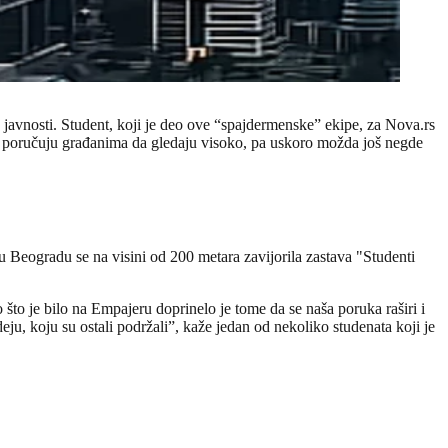
 javnosti. Student, koji je deo ove “spajdermenske” ekipe, za Nova.rs
o i poručuju građanima da gledaju visoko, pa uskoro možda još negde
u Beogradu se na visini od 200 metara zavijorila zastava "Studenti
što je bilo na Empajeru doprinelo je tome da se naša poruka raširi i
eju, koju su ostali podržali”, kaže jedan od nekoliko studenata koji je