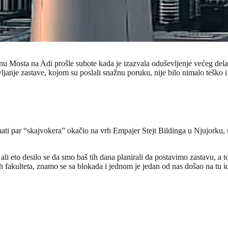
nu Mosta na Adi prošle subote kada je izazvala oduševljenje većeg dela
avljanje zastave, kojom su poslali snažnu poruku, nije bilo nimalo tešk
znati par “skajvokera” okačio na vrh Empajer Stejt Bildinga u Njujorku, 
eto desilo se da smo baš tih dana planirali da postavimo zastavu, a to 
h fakulteta, znamo se sa blokada i jednom je jedan od nas došao na tu id
.