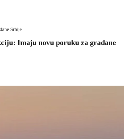
ađane Srbije
 akciju: Imaju novu poruku za građane