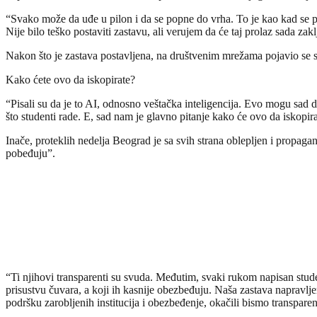
“Svako može da uđe u pilon i da se popne do vrha. To je kao kad se pen
Nije bilo teško postaviti zastavu, ali verujem da će taj prolaz sada zak
Nakon što je zastava postavljena, na društvenim mrežama pojavio se s
Kako ćete ovo da iskopirate?
“Pisali su da je to AI, odnosno veštačka inteligencija. Evo mogu sad da
što studenti rade. E, sad nam je glavno pitanje kako će ovo da iskopir
Inače, proteklih nedelja Beograd je sa svih strana oblepljen i propag
pobeđuju”.
“Ti njihovi transparenti su svuda. Međutim, svaki rukom napisan studen
prisustvu čuvara, a koji ih kasnije obezbeđuju. Naša zastava napravlje
podršku zarobljenih institucija i obezbeđenje, okačili bismo transpar