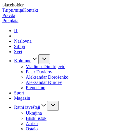
placeholder
Ћирилица
Kontakt
Pravda
Pretplata
П
Naslovna
Srbija
Svet
Kolumne
Vladimir Dimitrijević
Petar Davidov
Aleksandar Dorošenko
Aleksandar Đurđev
Prenosimo
Sport
Magazin
Ratni izveštaji
Ukrajina
Bliski istok
Afrika
Ostalo