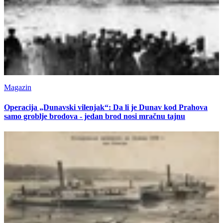
Magazin
Operacija „Dunavski vilenjak“: Da li je Dunav kod Prahova
samo groblje brodova - jedan brod nosi mračnu tajnu