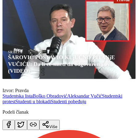
Pravda
SRBIJA
ŠAROVIĆ POSTAVIO KLjUČNO PITANjE
VUČIĆU: Da li će smeti da odgovori na ovo
(VIDEO)
Izvor: Pravda
Studentska lista
Boško Obradović
Aleksandar Vučić
Studentski
protest
Studenti u blokadi
Studenti pobeđuju
Podeli članak
Više