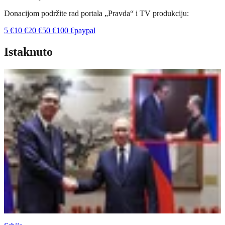
Donacijom podržite rad portala „Pravda“ i TV produkciju:
5
€
10
€
20
€
50
€
100
€
paypal
Istaknuto