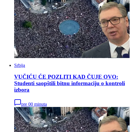
Srbija
VUČIĆU ĆE POZLITI KAD ČUJE OVO:
Studenti saopštili bitnu informaciju o kontroli
izbora
pre 00 minuta