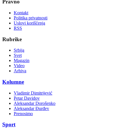
Pravno
Kontakt
Politika privatnosti
Uslovi korišćenja
RSS
Rubrike
Srbija
Svet
Magazin
Video
Arhiva
Kolumne
Vladimir Dimitrijević
Petar Davidov
Aleksandar Dorošenko
Aleksandar Đurđev
Prenosimo
Sport