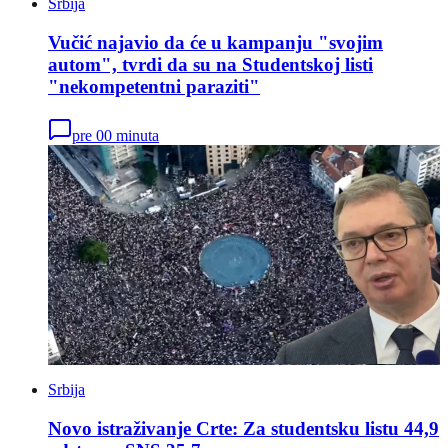
Srbija
Vučić najavio da će u kampanju "svojim
autom", tvrdi da su na Studentskoj listi
"nekompetentni paraziti"
pre 00 minuta
Srbija
Novo istraživanje Crte: Za studentsku listu 44,9