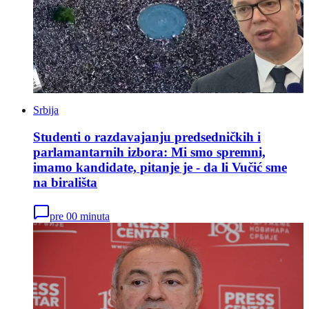
Srbija
Studenti o razdavajanju predsedničkih i
parlamantarnih izbora: Mi smo spremni,
imamo kandidate, pitanje je - da li Vučić sme
na birališta
pre 00 minuta