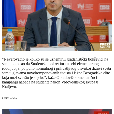
"Neverovatno je koliko su se uznemirili građanistički boljševici na
samu pomisao da Studentski pokret ima u sebi elementarnog
rodoljublja, potpuno normalnog i prihvatljivog u svakoj državi sveta
sem u glavama novokomponovanih titoista i lažne Beogradske elite
koja mrzi sve što je srpsko", kaže Obradović komentarišući
kampanju napada na studente nakon Vidovdanskog skupa u
Kraljevu.
REKLAMA