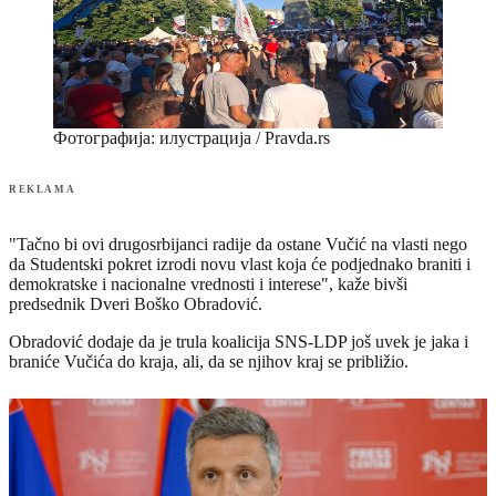
Фотографија: илустрација / Pravda.rs
REKLAMA
"Tačno bi ovi drugosrbijanci radije da ostane Vučić na vlasti nego
da Studentski pokret izrodi novu vlast koja će podjednako braniti i
demokratske i nacionalne vrednosti i interese", kaže bivši
predsednik Dveri Boško Obradović.
Obradović dodaje da je trula koalicija SNS-LDP još uvek je jaka i
braniće Vučića do kraja, ali, da se njihov kraj se približio.