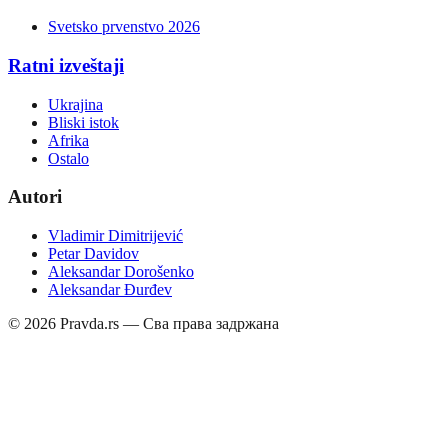
Svetsko prvenstvo 2026
Ratni izveštaji
Ukrajina
Bliski istok
Afrika
Ostalo
Autori
Vladimir Dimitrijević
Petar Davidov
Aleksandar Dorošenko
Aleksandar Đurđev
©
2026
Pravda.rs — Сва права задржана