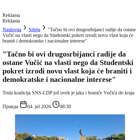
Reklama
Reklama
Naslovna
Srbija
"Tačno bi ovi drugosrbijanci radije da ostane
Vučić na vlasti nego da Studentski pokret izrodi novu vlast koja će
braniti i demokratske i nacionalne interese"
"Tačno bi ovi drugosrbijanci radije da
ostane Vučić na vlasti nego da Studentski
pokret izrodi novu vlast koja će braniti i
demokratske i nacionalne interese"
Trula koalicija SNS-LDP još uvek je jaka i braniće Vučića do kraja
Правда
·
04. jul 2026.
08:30