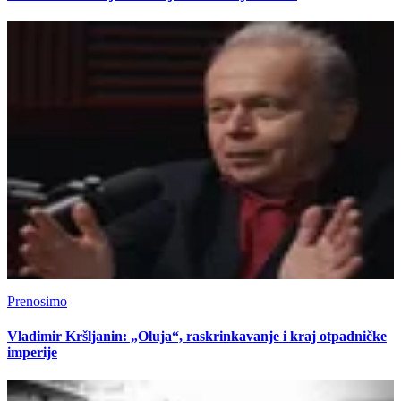
Prenosimo
Vladimir Kršljanin: „Oluja“, raskrinkavanje i kraj otpadničke
imperije