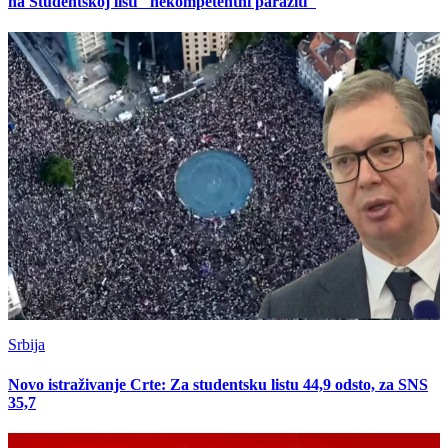
na Studentskoj listi "nekompetentni paraziti"
Srbija
Novo istraživanje Crte: Za studentsku listu 44,9 odsto, za SNS
35,7