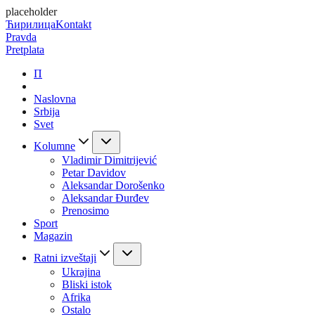
placeholder
Ћирилица
Kontakt
Pravda
Pretplata
П
Naslovna
Srbija
Svet
Kolumne
Vladimir Dimitrijević
Petar Davidov
Aleksandar Dorošenko
Aleksandar Đurđev
Prenosimo
Sport
Magazin
Ratni izveštaji
Ukrajina
Bliski istok
Afrika
Ostalo