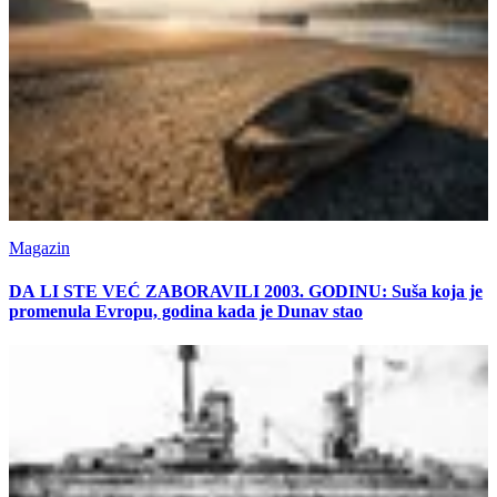
Magazin
DA LI STE VEĆ ZABORAVILI 2003. GODINU: Suša koja je
promenula Evropu, godina kada je Dunav stao