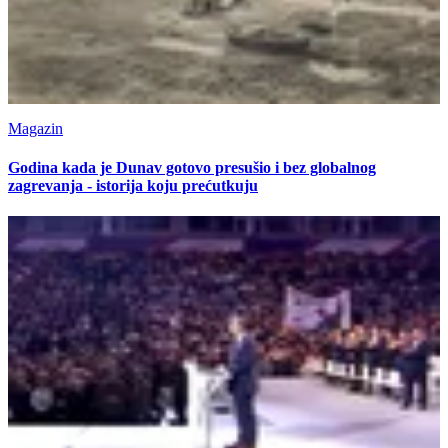
Magazin
Godina kada je Dunav gotovo presušio i bez globalnog
zagrevanja - istorija koju prećutkuju