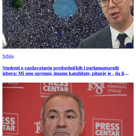
Srbija
Studenti o razdavajanju predsedničkih i parlamantarnih
izbora: Mi smo spremni, imamo kandidate, pitanje je - da li
Vučić sme na birališta