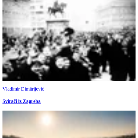
Vladimir Dimitrijević
Svirači iz Zagreba