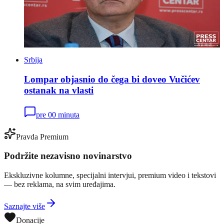
Srbija
Lompar objasnio do čega bi doveo Vučićev
ostanak na vlasti
pre 00 minuta
Pravda Premium
Podržite nezavisno novinarstvo
Ekskluzivne kolumne, specijalni intervjui, premium video i tekstovi
— bez reklama, na svim uređajima.
Saznajte više
Donacije