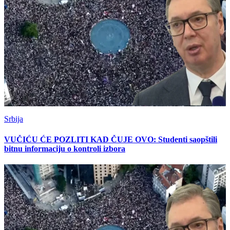
Srbija
VUČIĆU ĆE POZLITI KAD ČUJE OVO: Studenti saopštili
bitnu informaciju o kontroli izbora