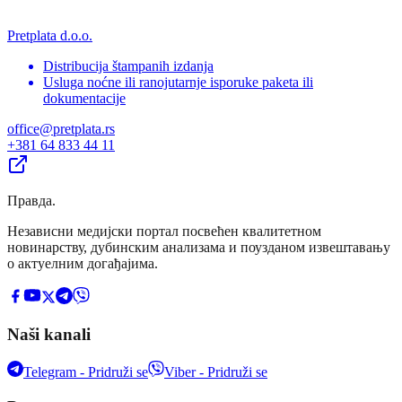
Pretplata d.o.o.
Distribucija štampanih izdanja
Usluga noćne ili ranojutarnje isporuke paketa ili
dokumentacije
office@pretplata.rs
+381 64 833 44 11
Правда
.
Независни медијски портал посвећен квалитетном
новинарству, дубинским анализама и поузданом извештавању
о актуелним догађајима.
Naši kanali
Telegram - Pridruži se
Viber - Pridruži se