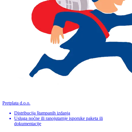
Pretplata d.o.o.
Distribucija štampanih izdanja
Usluga noćne ili ranojutarnje isporuke paketa ili
dokumentacije