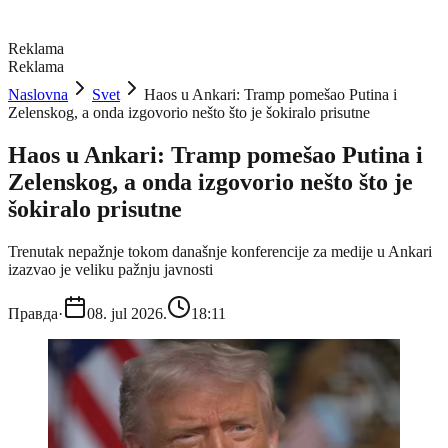
Reklama
Reklama
Naslovna
Svet
Haos u Ankari: Tramp pomešao Putina i
Zelenskog, a onda izgovorio nešto što je šokiralo prisutne
Haos u Ankari: Tramp pomešao Putina i
Zelenskog, a onda izgovorio nešto što je
šokiralo prisutne
Trenutak nepažnje tokom današnje konferencije za medije u Ankari
izazvao je veliku pažnju javnosti
Правда
·
08. jul 2026.
18:11