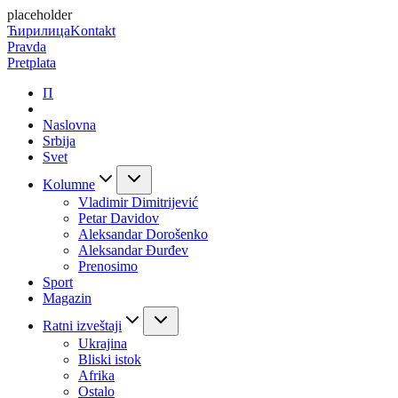
placeholder
Ћирилица
Kontakt
Pravda
Pretplata
П
Naslovna
Srbija
Svet
Kolumne
Vladimir Dimitrijević
Petar Davidov
Aleksandar Dorošenko
Aleksandar Đurđev
Prenosimo
Sport
Magazin
Ratni izveštaji
Ukrajina
Bliski istok
Afrika
Ostalo