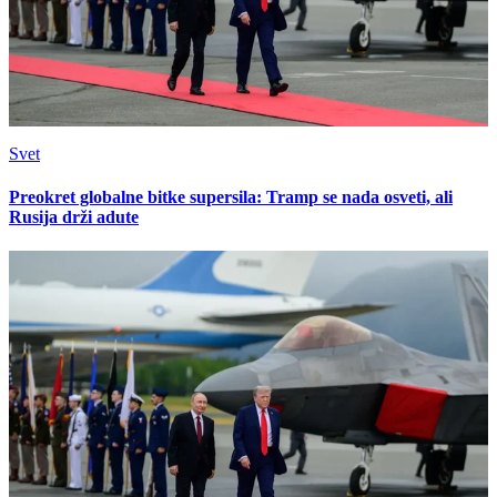
Svet
Preokret globalne bitke supersila: Tramp se nada osveti, ali
Rusija drži adute