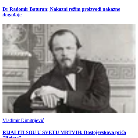
Dr Radomir Baturan; Nakazni režim proizvodi nakazne
događaje
Vladimir Dimitrijević
RIJALITI ŠOU U SVETU MRTVIH: Dostojevskova priča
"Bobac"