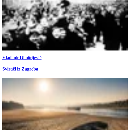
Vladimir Dimitrijević
Svirači iz Zagreba