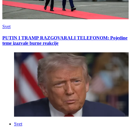
Svet
PUTIN I TRAMP RAZGOVARALI TELEFONOM: Pojedine
teme izazvale burne reakcije
Svet