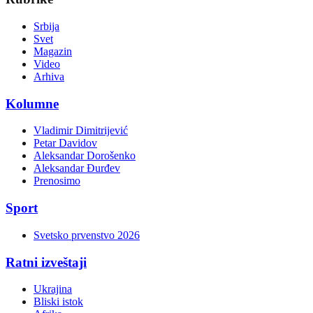
Srbija
Svet
Magazin
Video
Arhiva
Kolumne
Vladimir Dimitrijević
Petar Davidov
Aleksandar Dorošenko
Aleksandar Đurđev
Prenosimo
Sport
Svetsko prvenstvo 2026
Ratni izveštaji
Ukrajina
Bliski istok