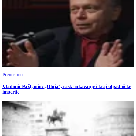
Prenosimo
Vladimir Kršljanin: „Oluja“, raskrinkavanje i kraj otpadničke
imperije