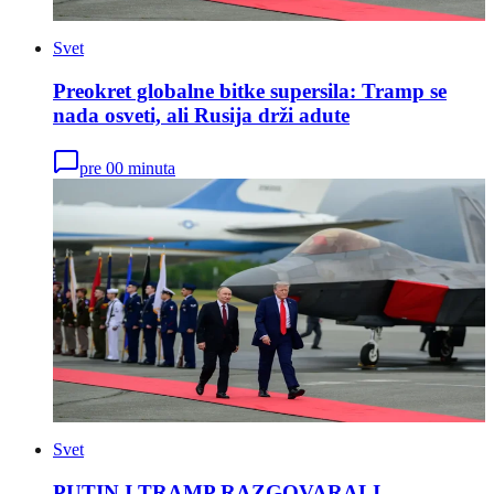
Svet
Preokret globalne bitke supersila: Tramp se
nada osveti, ali Rusija drži adute
pre 00 minuta
Svet
PUTIN I TRAMP RAZGOVARALI