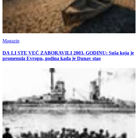
Magazin
DA LI STE VEĆ ZABORAVILI 2003. GODINU: Suša koja je
promenula Evropu, godina kada je Dunav stao