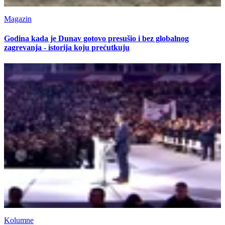
Magazin
Godina kada je Dunav gotovo presušio i bez globalnog
zagrevanja - istorija koju prećutkuju
Kolumne