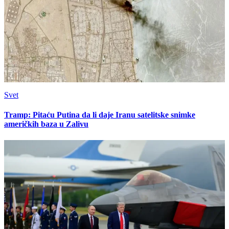
Svet
Tramp: Pitaću Putina da li daje Iranu satelitske snimke
američkih baza u Zalivu