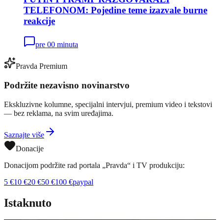
TELEFONOM: Pojedine teme izazvale burne
reakcije
pre 00 minuta
Pravda Premium
Podržite nezavisno novinarstvo
Ekskluzivne kolumne, specijalni intervjui, premium video i tekstovi
— bez reklama, na svim uređajima.
Saznajte više
Donacije
Donacijom podržite rad portala „Pravda“ i TV produkciju:
5
€
10
€
20
€
50
€
100
€
paypal
Istaknuto