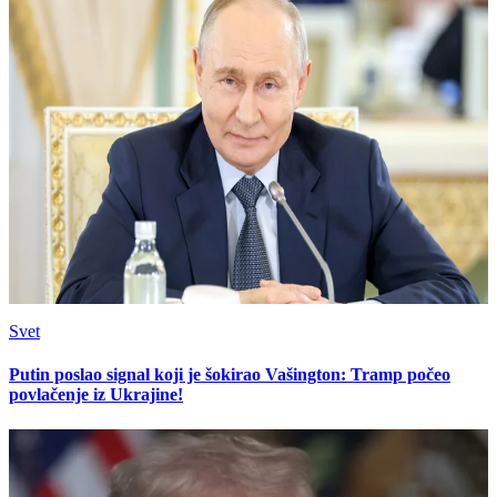
Svet
Putin poslao signal koji je šokirao Vašington: Tramp počeo
povlačenje iz Ukrajine!