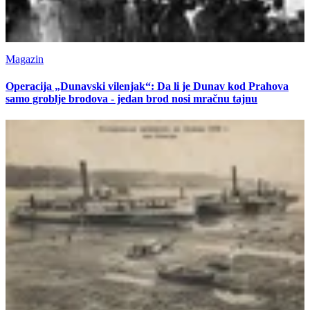
Magazin
Operacija „Dunavski vilenjak“: Da li je Dunav kod Prahova
samo groblje brodova - jedan brod nosi mračnu tajnu