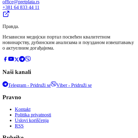
office@pretplata.rs
+381 64 833 44 11
Правда
.
Независни медијски портал посвећен квалитетном
новинарству, дубинским анализама и поузданом извештавању
о актуелним догађајима.
Naši kanali
Telegram - Pridruži se
Viber - Pridruži se
Pravno
Kontakt
Politika privatnosti
Uslovi korišćenja
RSS
Rubrike