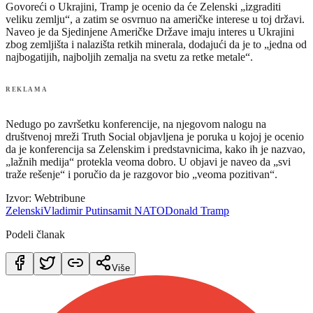
Govoreći o Ukrajini, Tramp je ocenio da će Zelenski „izgraditi
veliku zemlju“, a zatim se osvrnuo na američke interese u toj državi.
Naveo je da Sjedinjene Američke Države imaju interes u Ukrajini
zbog zemljišta i nalazišta retkih minerala, dodajući da je to „jedna od
najbogatijih, najboljih zemalja na svetu za retke metale“.
REKLAMA
Nedugo po završetku konferencije, na njegovom nalogu na
društvenoj mreži Truth Social objavljena je poruka u kojoj je ocenio
da je konferencija sa Zelenskim i predstavnicima, kako ih je nazvao,
„lažnih medija“ protekla veoma dobro. U objavi je naveo da „svi
traže rešenje“ i poručio da je razgovor bio „veoma pozitivan“.
Izvor: Webtribune
Zelenski
Vladimir Putin
samit NATO
Donald Tramp
Podeli članak
Više