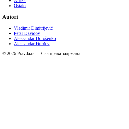
Afrika
Ostalo
Autori
Vladimir Dimitrijević
Petar Davidov
Aleksandar Dorošenko
Aleksandar Đurđev
©
2026
Pravda.rs — Сва права задржана