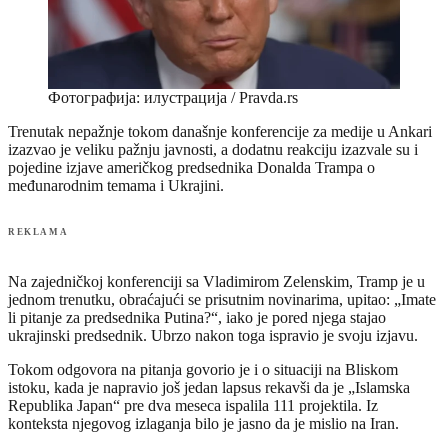
Фотографија: илустрација / Pravda.rs
Trenutak nepažnje tokom današnje konferencije za medije u Ankari
izazvao je veliku pažnju javnosti, a dodatnu reakciju izazvale su i
pojedine izjave američkog predsednika Donalda Trampa o
međunarodnim temama i Ukrajini.
REKLAMA
Na zajedničkoj konferenciji sa Vladimirom Zelenskim, Tramp je u
jednom trenutku, obraćajući se prisutnim novinarima, upitao: „Imate
li pitanje za predsednika Putina?“, iako je pored njega stajao
ukrajinski predsednik. Ubrzo nakon toga ispravio je svoju izjavu.
Tokom odgovora na pitanja govorio je i o situaciji na Bliskom
istoku, kada je napravio još jedan lapsus rekavši da je „Islamska
Republika Japan“ pre dva meseca ispalila 111 projektila. Iz
konteksta njegovog izlaganja bilo je jasno da je mislio na Iran.