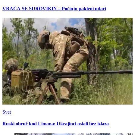
VRAĆA SE SUROVIKIN – Počinju pakleni udari
Svet
Ruski obruč kod Limana: Ukrajinci ostali bez izlaza