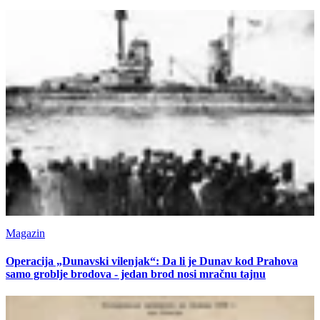
Magazin
Operacija „Dunavski vilenjak“: Da li je Dunav kod Prahova
samo groblje brodova - jedan brod nosi mračnu tajnu