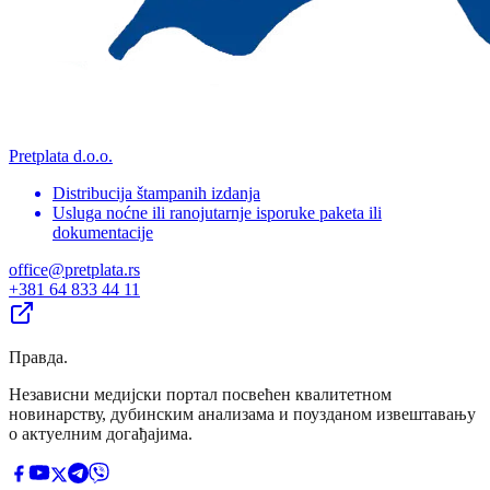
Pretplata d.o.o.
Distribucija štampanih izdanja
Usluga noćne ili ranojutarnje isporuke paketa ili
dokumentacije
office@pretplata.rs
+381 64 833 44 11
Правда
.
Независни медијски портал посвећен квалитетном
новинарству, дубинским анализама и поузданом извештавању
о актуелним догађајима.