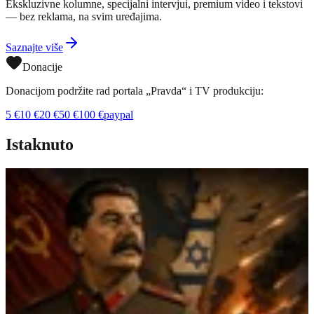
Ekskluzivne kolumne, specijalni intervjui, premium video i tekstovi
— bez reklama, na svim uređajima.
Saznajte više
Donacije
Donacijom podržite rad portala „Pravda“ i TV produkciju:
5
€
10
€
20
€
50
€
100
€
paypal
Istaknuto