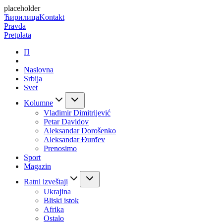
placeholder
Ћирилица
Kontakt
Pravda
Pretplata
П
Naslovna
Srbija
Svet
Kolumne
Vladimir Dimitrijević
Petar Davidov
Aleksandar Dorošenko
Aleksandar Đurđev
Prenosimo
Sport
Magazin
Ratni izveštaji
Ukrajina
Bliski istok
Afrika
Ostalo