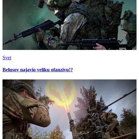
Svet
Belusov najavio veliku ofanzivu!?