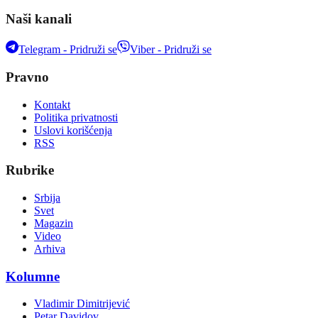
Naši kanali
Telegram - Pridruži se
Viber - Pridruži se
Pravno
Kontakt
Politika privatnosti
Uslovi korišćenja
RSS
Rubrike
Srbija
Svet
Magazin
Video
Arhiva
Kolumne
Vladimir Dimitrijević
Petar Davidov