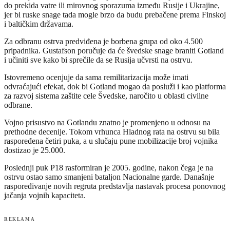
do prekida vatre ili mirovnog sporazuma između Rusije i Ukrajine,
jer bi ruske snage tada mogle brzo da budu prebačene prema Finskoj
i baltičkim državama.
Za odbranu ostrva predviđena je borbena grupa od oko 4.500
pripadnika. Gustafson poručuje da će švedske snage braniti Gotland
i učiniti sve kako bi sprečile da se Rusija učvrsti na ostrvu.
Istovremeno ocenjuje da sama remilitarizacija može imati
odvraćajući efekat, dok bi Gotland mogao da posluži i kao platforma
za razvoj sistema zaštite cele Švedske, naročito u oblasti civilne
odbrane.
Vojno prisustvo na Gotlandu znatno je promenjeno u odnosu na
prethodne decenije. Tokom vrhunca Hladnog rata na ostrvu su bila
raspoređena četiri puka, a u slučaju pune mobilizacije broj vojnika
dostizao je 25.000.
Poslednji puk P18 rasformiran je 2005. godine, nakon čega je na
ostrvu ostao samo smanjeni bataljon Nacionalne garde. Današnje
raspoređivanje novih regruta predstavlja nastavak procesa ponovnog
jačanja vojnih kapaciteta.
REKLAMA