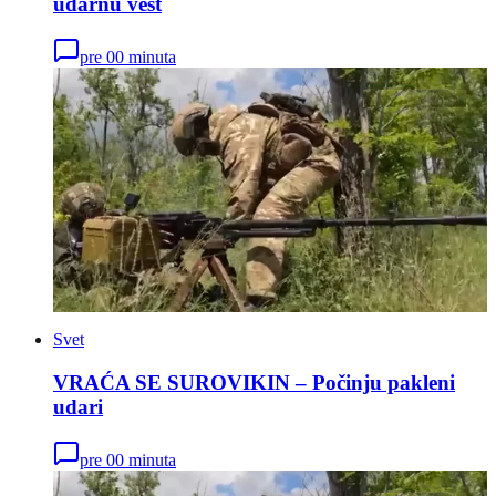
udarnu vest
pre 00 minuta
Svet
VRAĆA SE SUROVIKIN – Počinju pakleni
udari
pre 00 minuta