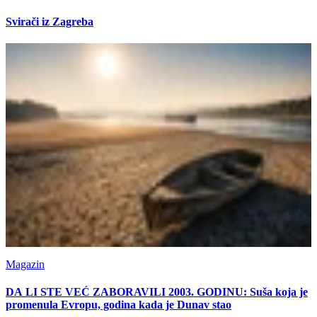
Svirači iz Zagreba
Magazin
DA LI STE VEĆ ZABORAVILI 2003. GODINU: Suša koja je
promenula Evropu, godina kada je Dunav stao