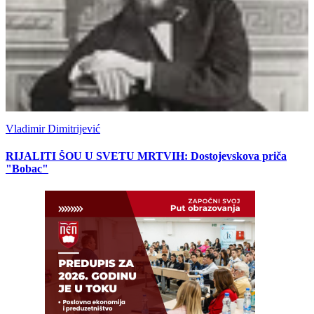
Vladimir Dimitrijević
RIJALITI ŠOU U SVETU MRTVIH: Dostojevskova priča
"Bobac"