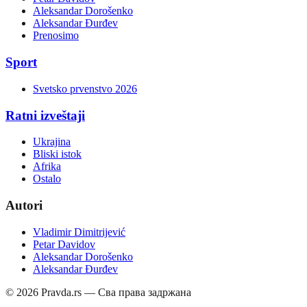
Aleksandar Dorošenko
Aleksandar Đurđev
Prenosimo
Sport
Svetsko prvenstvo 2026
Ratni izveštaji
Ukrajina
Bliski istok
Afrika
Ostalo
Autori
Vladimir Dimitrijević
Petar Davidov
Aleksandar Dorošenko
Aleksandar Đurđev
©
2026
Pravda.rs — Сва права задржана