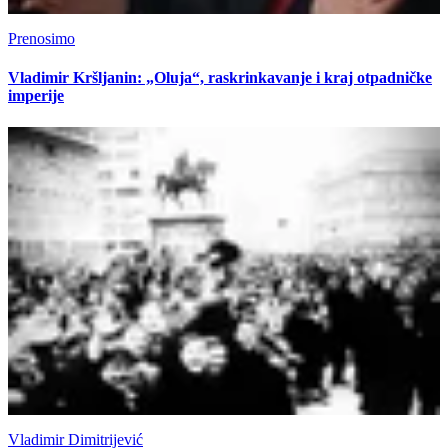
Prenosimo
Vladimir Kršljanin: „Oluja“, raskrinkavanje i kraj otpadničke
imperije
Vladimir Dimitrijević