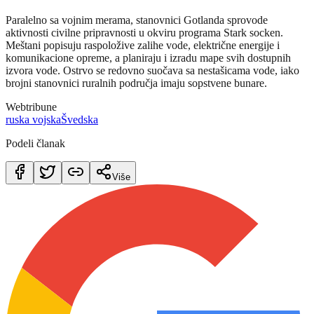
Paralelno sa vojnim merama, stanovnici Gotlanda sprovode
aktivnosti civilne pripravnosti u okviru programa Stark socken.
Meštani popisuju raspoložive zalihe vode, električne energije i
komunikacione opreme, a planiraju i izradu mape svih dostupnih
izvora vode. Ostrvo se redovno suočava sa nestašicama vode, iako
brojni stanovnici ruralnih područja imaju sopstvene bunare.
Webtribune
ruska vojska
Švedska
Podeli članak
Više