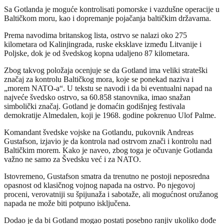
Sa Gotlanda je moguće kontrolisati pomorske i vazdušne operacije u
Baltičkom moru, kao i dopremanje pojačanja baltičkim državama.
Prema navodima britanskog lista, ostrvo se nalazi oko 275
kilometara od Kalinjingrada, ruske eksklave između Litvanije i
Poljske, dok je od švedskog kopna udaljeno 87 kilometara.
Zbog takvog položaja ocenjuje se da Gotland ima veliki strateški
značaj za kontrolu Baltičkog mora, koje se ponekad naziva i
„morem NATO-a“. U tekstu se navodi i da bi eventualni napad na
najveće švedsko ostrvo, sa 60.858 stanovnika, imao snažan
simbolički značaj. Gotland je domaćin godišnjeg festivala
demokratije Almedalen, koji je 1968. godine pokrenuo Ulof Palme.
Komandant švedske vojske na Gotlandu, pukovnik Andreas
Gustafson, izjavio je da kontrola nad ostrvom znači i kontrolu nad
Baltičkim morem. Kako je naveo, zbog toga je očuvanje Gotlanda
važno ne samo za Švedsku već i za NATO.
Istovremeno, Gustafson smatra da trenutno ne postoji neposredna
opasnost od klasičnog vojnog napada na ostrvo. Po njegovoj
proceni, verovatniji su špijunaža i sabotaže, ali mogućnost oružanog
napada ne može biti potpuno isključena.
Dodao je da bi Gotland mogao postati posebno ranjiv ukoliko dođe