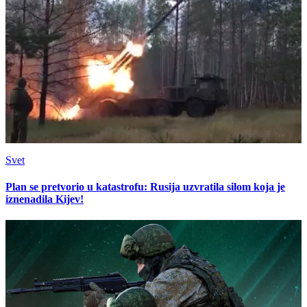
Svet
Plan se pretvorio u katastrofu: Rusija uzvratila silom koja je
iznenadila Kijev!