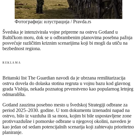
Фотографија: илустрација / Pravda.rs
Švedska je intenzivirala vojne pripreme na ostrvu Gotland u
Baltičkom moru, dok se u odbrambenim planovima posebna pažnja
posvećuje različitim kriznim scenarijima koji bi mogli da utiču na
bezbednost regiona.
REKLAMA
Britanski list The Guardian navodi da je ubrzana remilitarizacija
ostrva dovela do dolaska stotina regruta u vojnu bazu kod glavnog
grada Visbija, nekada poznatog prvenstveno kao popularnog letnjeg
odmarališta.
Gotland zauzima posebno mesto u švedskoj Strategiji odbrane za
period 2025–2030. godine. U tom dokumentu iznenadni napad na
ostrvo, bilo iz vazduha ili sa mora, kojim bi bile uspostavljene zone
protivvazdušne i pomorske odbrane u njegovoj okolini, naveden je
kao jedan od sedam potencijalnih scenarija koji zahtevaju prioritetno
planiranje.