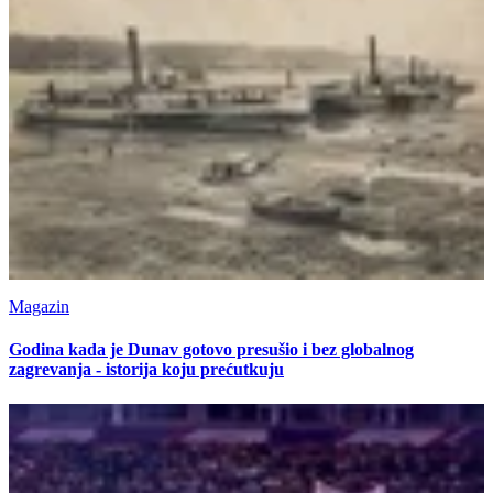
Magazin
Godina kada je Dunav gotovo presušio i bez globalnog
zagrevanja - istorija koju prećutkuju