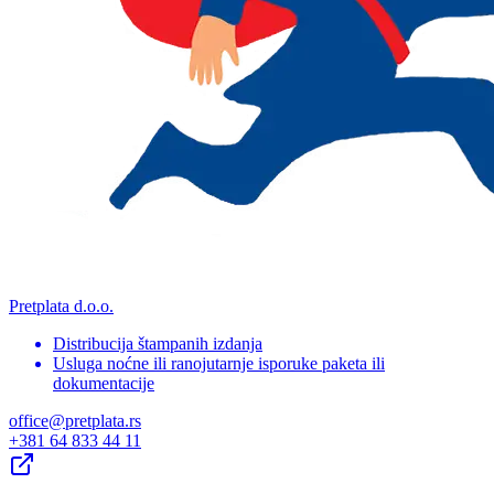
Pretplata d.o.o.
Distribucija štampanih izdanja
Usluga noćne ili ranojutarnje isporuke paketa ili
dokumentacije
office@pretplata.rs
+381 64 833 44 11