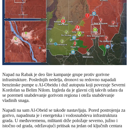
Napad na Rabak je deo šire kampanje grupe protiv gorivne
infrastrukture. Poslednjih nedelja, dronovi su redovno napadali
benzinske pumpe u Al-Obeidu i duž autoputa koji povezuje Severni
Kordofan sa Belim Nilom. Izgleda da je glavni cilj takvih udara da
se poremeti snabdevanje gorivom regiona i oteža snabdevanje
vladinih snaga.
Napadi na sam Al-Obeid se takođe nastavljaju. Pored postrojenja za
gorivo, napadnuta je i energetska i vodosnabdeva infrastruktura
grada. U međuvremenu, militanti drže položaje severno, južno i
istočno od grada, održavajući pritisak na jedan od ključnih centara