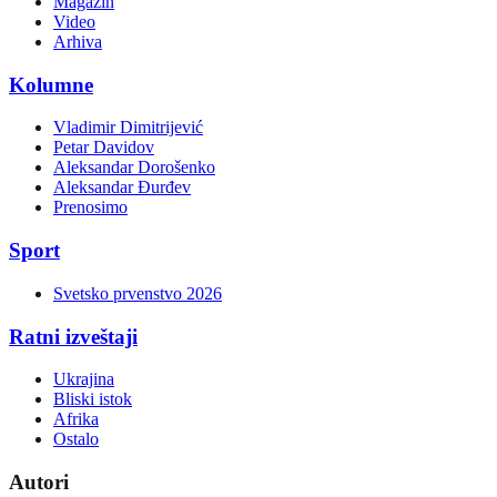
Magazin
Video
Arhiva
Kolumne
Vladimir Dimitrijević
Petar Davidov
Aleksandar Dorošenko
Aleksandar Đurđev
Prenosimo
Sport
Svetsko prvenstvo 2026
Ratni izveštaji
Ukrajina
Bliski istok
Afrika
Ostalo
Autori