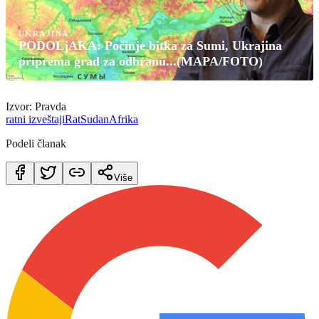
UKRAJINA
PODOLjAKA: Počinje bitka za Sumi, Ukrajina
priprema grad za odbranu...(MAPA/FOTO)
Izvor: Pravda
ratni izveštaji
Rat
Sudan
Afrika
Podeli članak
Više