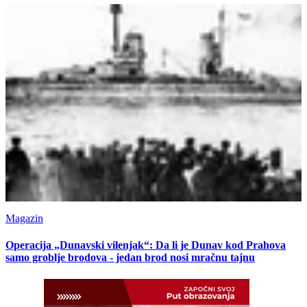
Magazin
Operacija „Dunavski vilenjak“: Da li je Dunav kod Prahova
samo groblje brodova - jedan brod nosi mračnu tajnu