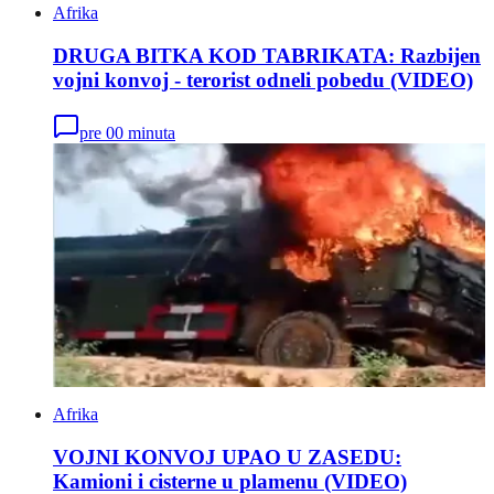
Afrika
DRUGA BITKA KOD TABRIKATA: Razbijen
vojni konvoj - terorist odneli pobedu (VIDEO)
pre 00 minuta
Afrika
VOJNI KONVOJ UPAO U ZASEDU:
Kamioni i cisterne u plamenu (VIDEO)