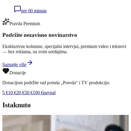
pre 00 minuta
Pravda Premium
Podržite nezavisno novinarstvo
Ekskluzivne kolumne, specijalni intervjui, premium video i tekstovi
— bez reklama, na svim uređajima.
Saznajte više
Donacije
Donacijom podržite rad portala „Pravda“ i TV produkciju:
5
€
10
€
20
€
50
€
100
€
paypal
Istaknuto