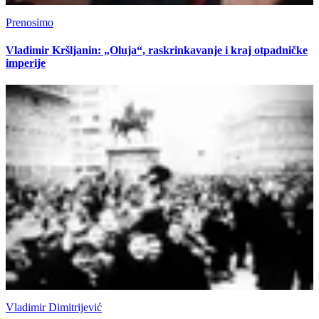
Prenosimo
Vladimir Kršljanin: „Oluja“, raskrinkavanje i kraj otpadničke
imperije
Vladimir Dimitrijević