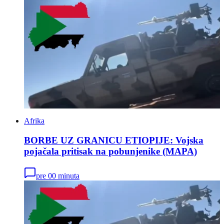
Afrika
BORBE UZ GRANICU ETIOPIJE: Vojska
pojačala pritisak na pobunjenike (MAPA)
pre 00 minuta