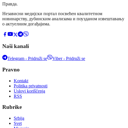
Правда
.
Независни медијски портал посвећен квалитетном
новинарству, дубинским анализама и поузданом извештавању
о актуелним догађајима.
Naši kanali
Telegram - Pridruži se
Viber - Pridruži se
Pravno
Kontakt
Politika privatnosti
Uslovi korišćenja
RSS
Rubrike
Srbija
Svet