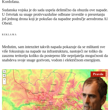
Kordofana.
Sudanska vojska je do sada uspela delimično da obuzda ove napade.
U četvrtak su snage protivvazdušne odbrane izvestile o presretanju
još jednog drona koji je pokušao da napadne područje aerodroma Al
Obeid.
REKLAMA
Međutim, sam intenzitet takvih napada pokazuje da se militanti sve
više fokusiraju na napade na infrastrukturu, nastojeći ne toliko da
zauzmu teritoriju koliko da postepeno liše neprijatelja mogućnosti da
snabdeva svoje snage gorivom, vodom i električnom energijom.
Pravda