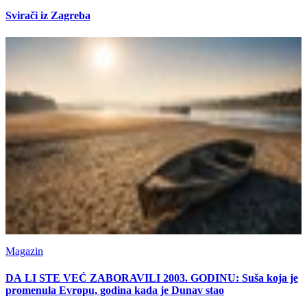
Svirači iz Zagreba
Magazin
DA LI STE VEĆ ZABORAVILI 2003. GODINU: Suša koja je
promenula Evropu, godina kada je Dunav stao