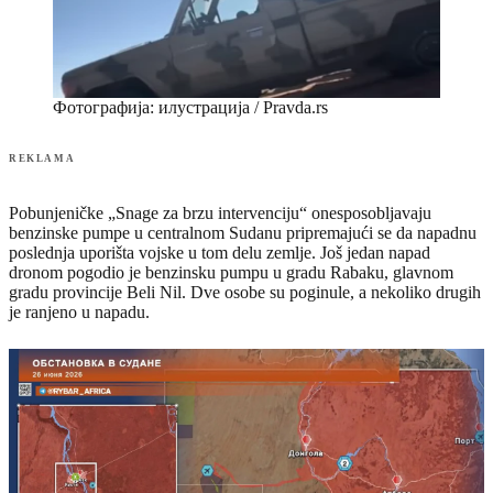
Фотографија: илустрација / Pravda.rs
REKLAMA
Pobunjeničke „Snage za brzu intervenciju“ onesposobljavaju
benzinske pumpe u centralnom Sudanu pripremajući se da napadnu
poslednja uporišta vojske u tom delu zemlje. Još jedan napad
dronom pogodio je benzinsku pumpu u gradu Rabaku, glavnom
gradu provincije Beli Nil. Dve osobe su poginule, a nekoliko drugih
je ranjeno u napadu.