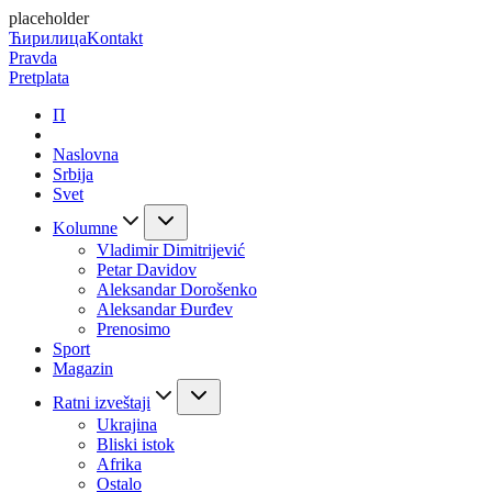
placeholder
Ћирилица
Kontakt
Pravda
Pretplata
П
Naslovna
Srbija
Svet
Kolumne
Vladimir Dimitrijević
Petar Davidov
Aleksandar Dorošenko
Aleksandar Đurđev
Prenosimo
Sport
Magazin
Ratni izveštaji
Ukrajina
Bliski istok
Afrika
Ostalo