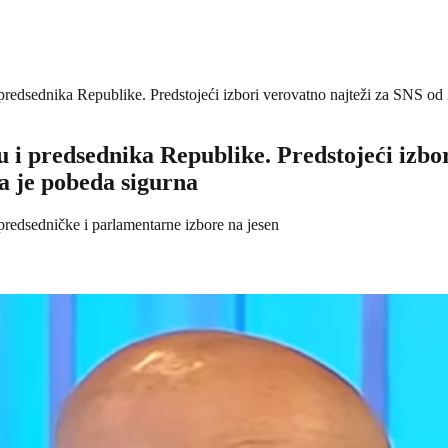
predsednika Republike. Predstojeći izbori verovatno najteži za SNS od 
u i predsednika Republike. Predstojeći izbo
da je pobeda sigurna
redsedničke i parlamentarne izbore na jesen