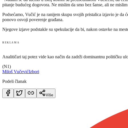
pitanje budućeg dogovora. Ne mislim da smo bez šanse, ali ne mislim 
Podsećamo, Vučić je na ranijem skupu svojih pristalica izjavio je da ć
ponovo osvoji poverenje građana.
Njegove izjave podstakle su spekulacije da bi, nakon ostavke na mes
REKLAMA
Analitičari taj potez vide kao način da zadrži dominantnu političku ul
(N1)
Miloš Vučević
Izbori
Podeli članak
Više