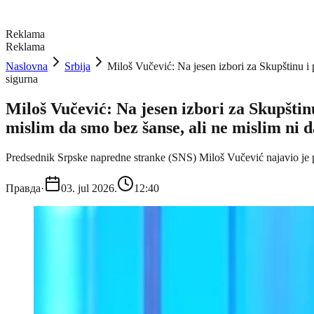
Reklama
Reklama
Naslovna
Srbija
Miloš Vučević: Na jesen izbori za Skupštinu i 
sigurna
Miloš Vučević: Na jesen izbori za Skupštin
mislim da smo bez šanse, ali ne mislim ni 
Predsednik Srpske napredne stranke (SNS) Miloš Vučević najavio je p
Правда
·
03. jul 2026.
12:40