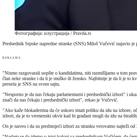
Фотографија: илустрација / Pravda.rs
Predsednik Srpske napredne stranke (SNS) Miloš Vučević najavio je p
REKLAMA
"Nismo razgovarali uopšte o kandidatima, niti razmišljamo u tom pravc
član neke stranke i da li je muško ili žensko. Najbitnije je da li je t
prenela je SNS na svom sajtu.
"Nesporno je da nas čekaju parlamentarni i predsednički izbori" i uka
znači da nas čekaju i predsednički izbori", rekao je Vučević.
"Ako kaže blokaderima da će uskoro imati priliku da idu na izbore, o
izbori, da je to vremenski okvir kad bi građani mogli da idu na birališ
On je naveo i da su predstojeći izbori za stranku verovatno najteži od
"Nadam se da idemo u istoj koloni sa predsednikom Vučićem, da ćemo bit