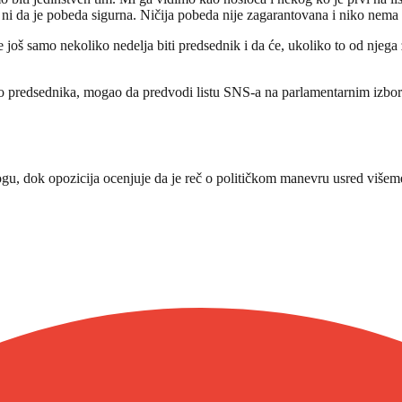
ni da je pobeda sigurna. Ničija pobeda nije zagarantovana i niko nema
e još samo nekoliko nedelja biti predsednik i da će, ukoliko to od njeg
to predsednika, mogao da predvodi listu SNS-a na parlamentarnim izbo
ogu, dok opozicija ocenjuje da je reč o političkom manevru usred višemese