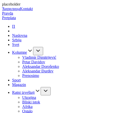
placeholder
Ћирилица
Kontakt
Pravda
Pretplata
П
Naslovna
Srbija
Svet
Kolumne
Vladimir Dimitrijević
Petar Davidov
Aleksandar Dorošenko
Aleksandar Đurđev
Prenosimo
Sport
Magazin
Ratni izveštaji
Ukrajina
Bliski istok
Afrika
Ostalo