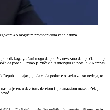
 razgovarala o mogućim predsedničkim kandidatima.
 pobedi, koga građani mogu da podrže, nevezano da li je član ili nije
li može da pobedi", rekao je Vučević, u intervjuu za nedeljnik Kompas,
ik Republike najavljuje da će da podnese ostavku za par nedelja, to
a nas na jesen, u devetom, desetom ili jedanaestom mesecu čekaju
učević.
SNS-a. Da li će biti neka šira politička kompozicija ili neće, to je