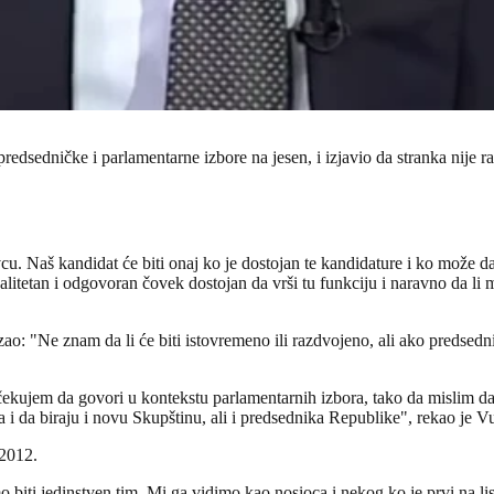
redsedničke i parlamentarne izbore na jesen, i izjavio da stranka nije
u. Naš kandidat će biti onaj ko je dostojan te kandidature i ko može da
o kvalitetan i odgovoran čovek dostojan da vrši tu funkciju i naravno da 
zao: "Ne znam da li će biti istovremeno ili razdvojeno, ali ako predsedn
čekujem da govori u kontekstu parlamentarnih izbora, tako da mislim d
ta i da biraju i novu Skupštinu, ali i predsednika Republike", rekao je V
 2012.
i jedinstven tim. Mi ga vidimo kao nosioca i nekog ko je prvi na listi 