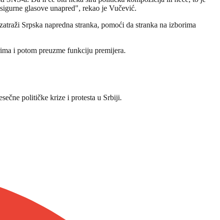
 sigurne glasove unapred", rekao je Vučević.
a zatraži Srpska napredna stranka, pomoći da stranka na izborima
rima i potom preuzme funkciju premijera.
čne političke krize i protesta u Srbiji.