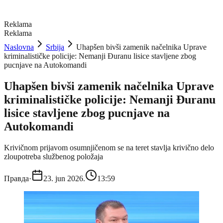
Reklama
Reklama
Naslovna
Srbija
Uhapšen bivši zamenik načelnika Uprave
kriminalističke policije: Nemanji Đuranu lisice stavljene zbog
pucnjave na Autokomandi
Uhapšen bivši zamenik načelnika Uprave
kriminalističke policije: Nemanji Đuranu
lisice stavljene zbog pucnjave na
Autokomandi
Krivičnom prijavom osumnjičenom se na teret stavlja krivično delo
zloupotreba službenog položaja
Правда
·
23. jun 2026.
13:59