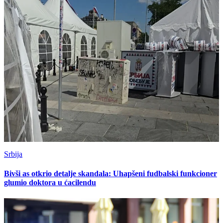
Srbija
Bivši as otkrio detalje skandala: Uhapšeni fudbalski funkcioner
glumio doktora u ćacilendu