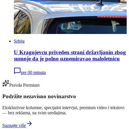
Srbija
U Kragujevcu priveden strani državljanin zbog
sumnje da je polno uznemiravao maloletnicu
pre 00 minuta
Pravda Premium
Podržite nezavisno novinarstvo
Ekskluzivne kolumne, specijalni intervjui, premium video i tekstovi
— bez reklama, na svim uređajima.
Saznajte više