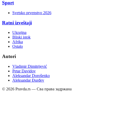
Sport
Svetsko prvenstvo 2026
Ratni izveštaji
Ukrajina
Bliski istok
Afrika
Ostalo
Autori
Vladimir Dimitrijević
Petar Davidov
Aleksandar Dorošenko
Aleksandar Đurđev
©
2026
Pravda.rs — Сва права задржана