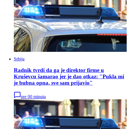
Srbija
Radnik tvrdi da ga je direktor firme u
Kruševcu šamarao jer je dao otkaz: "Pukla mi
je bubna opna, sve sam prijavio"
pre 00 minuta