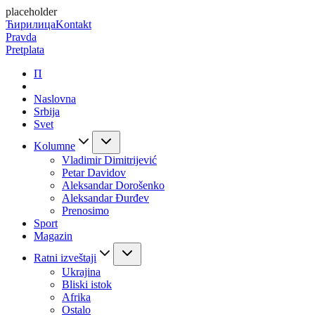
placeholder
Ћирилица
Kontakt
Pravda
Pretplata
П
Naslovna
Srbija
Svet
Kolumne
Vladimir Dimitrijević
Petar Davidov
Aleksandar Dorošenko
Aleksandar Đurđev
Prenosimo
Sport
Magazin
Ratni izveštaji
Ukrajina
Bliski istok
Afrika
Ostalo