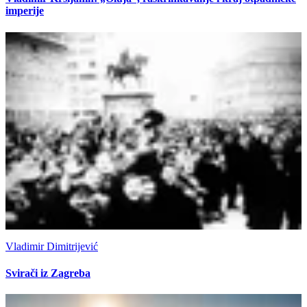
imperije
Vladimir Dimitrijević
Svirači iz Zagreba