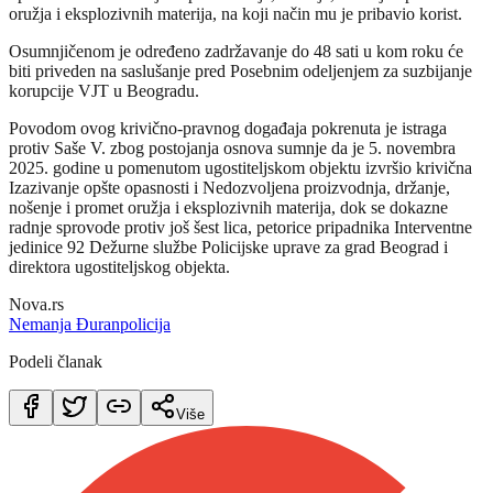
oružja i eksplozivnih materija, na koji način mu je pribavio korist.
Osumnjičenom je određeno zadržavanje do 48 sati u kom roku će
biti priveden na saslušanje pred Posebnim odeljenjem za suzbijanje
korupcije VJT u Beogradu.
Povodom ovog krivično-pravnog događaja pokrenuta je istraga
protiv Saše V. zbog postojanja osnova sumnje da je 5. novembra
2025. godine u pomenutom ugostiteljskom objektu izvršio krivična
Izazivanje opšte opasnosti i Nedozvoljena proizvodnja, držanje,
nošenje i promet oružja i eksplozivnih materija, dok se dokazne
radnje sprovode protiv još šest lica, petorice pripadnika Interventne
jedinice 92 Dežurne službe Policijske uprave za grad Beograd i
direktora ugostiteljskog objekta.
Nova.rs
Nemanja Đuran
policija
Podeli članak
Više