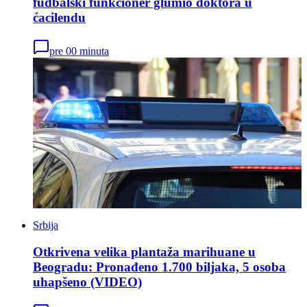
fudbalski funkcioner glumio doktora u
ćacilendu
pre 00 minuta
Srbija
Otkrivena velika plantaža marihuane u
Beogradu: Pronađeno 1.700 biljaka, 5 osoba
uhapšeno (VIDEO)