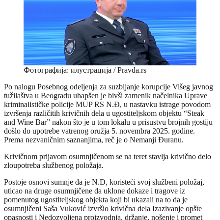
Фотографија: илустрација / Pravda.rs
Po nalogu Posebnog odeljenja za suzbijanje korupcije Višeg javnog
tužilaštva u Beogradu uhapšen je bivši zamenik načelnika Uprave
kriminalističke policije MUP RS N.Đ, u nastavku istrage povodom
izvršenja različitih krivičnih dela u ugostiteljskom objektu “Steak
and Wine Bar” nakon što je u tom lokalu u prisustvu brojnih gostiju
došlo do upotrebe vatrenog oružja 5. novembra 2025. godine.
Prema nezvaničnim saznanjima, reč je o Nemanji Đuranu.
Krivičnom prijavom osumnjičenom se na teret stavlja krivično delo
zloupotreba službenog položaja.
Postoje osnovi sumnje da je N.Đ, koristeći svoj službeni položaj,
uticao na druge osumnjičene da uklone dokaze i tragove iz
pomenutog ugostiteljskog objekta koji bi ukazali na to da je
osumnjičeni Saša Vuković izvršio krivična dela Izazivanje opšte
opasnosti i Nedozvoljena proizvodnja, držanje, nošenje i promet