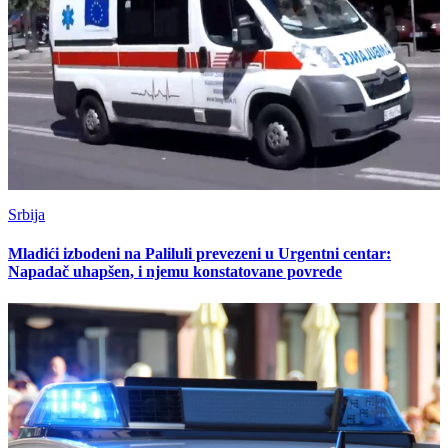
Srbija
Mladići izbodeni na Paliluli prevezeni u Urgentni centar:
Napadač uhapšen, i njemu konstatovane povrede