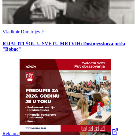
Vladimir Dimitrijević
RIJALITI ŠOU U SVETU MRTVIH: Dostojevskova priča
"Bobac"
Reklama