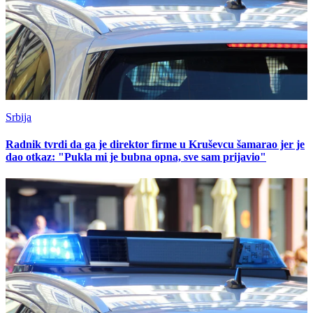
Srbija
Radnik tvrdi da ga je direktor firme u Kruševcu šamarao jer je
dao otkaz: "Pukla mi je bubna opna, sve sam prijavio"