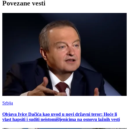
Povezane vesti
Srbija
Objava Ivice Dačića kao uvod u novi državni teror: Hoće li
vlast hapsiti i suditi neistomišljenicima na osnovu lažnih vesti