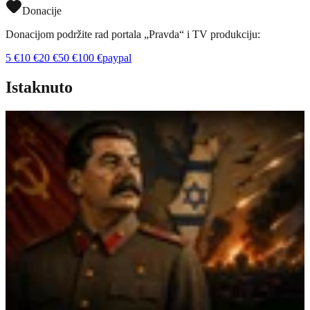
Donacije
Donacijom podržite rad portala „Pravda“ i TV produkciju:
5
€
10
€
20
€
50
€
100
€
paypal
Istaknuto