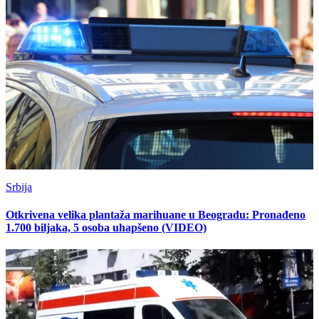
Srbija
Otkrivena velika plantaža marihuane u Beogradu: Pronađeno
1.700 biljaka, 5 osoba uhapšeno (VIDEO)