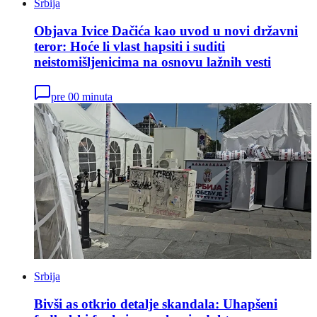
Srbija
Objava Ivice Dačića kao uvod u novi državni
teror: Hoće li vlast hapsiti i suditi
neistomišljenicima na osnovu lažnih vesti
pre 00 minuta
Srbija
Bivši as otkrio detalje skandala: Uhapšeni