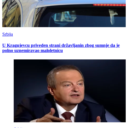
Srbija
U Kragujevcu priveden strani državljanin zbog sumnje da je
polno uznemiravao maloletnicu