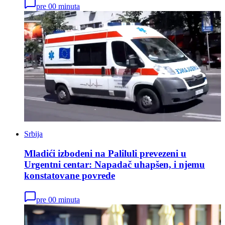
pre 00 minuta
Srbija
Mladići izbodeni na Paliluli prevezeni u
Urgentni centar: Napadač uhapšen, i njemu
konstatovane povrede
pre 00 minuta