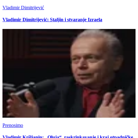
Vladimir Dimitrijević
Vladimir Dimitrijević: Staljin i stvaranje Izraela
Prenosimo
Vladimir Kršljanin: „Oluja“, raskrinkavanje i kraj otpadničke