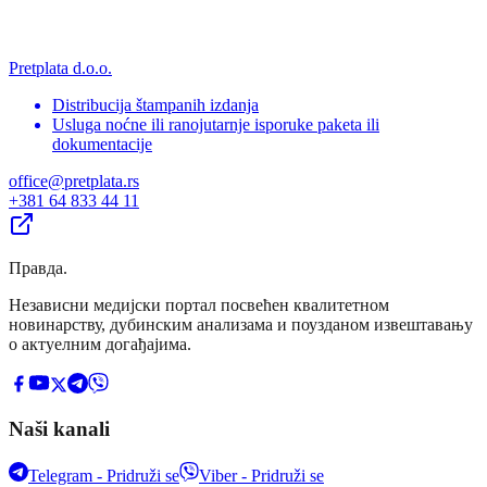
Pretplata d.o.o.
Distribucija štampanih izdanja
Usluga noćne ili ranojutarnje isporuke paketa ili
dokumentacije
office@pretplata.rs
+381 64 833 44 11
Правда
.
Независни медијски портал посвећен квалитетном
новинарству, дубинским анализама и поузданом извештавању
о актуелним догађајима.
Naši kanali
Telegram - Pridruži se
Viber - Pridruži se