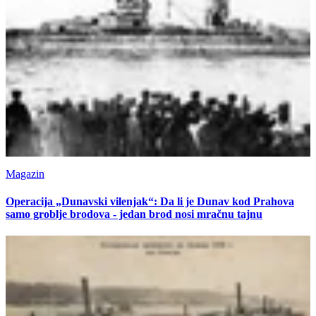
Magazin
Operacija „Dunavski vilenjak“: Da li je Dunav kod Prahova
samo groblje brodova - jedan brod nosi mračnu tajnu