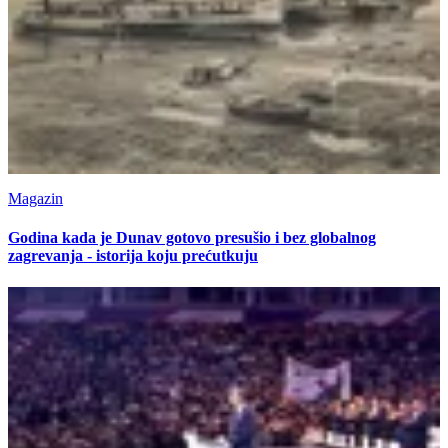
Magazin
Godina kada je Dunav gotovo presušio i bez globalnog
zagrevanja - istorija koju prećutkuju