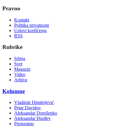
Pravno
Kontakt
Politika privatnosti
Uslovi korišćenja
RSS
Rubrike
Srbija
Svet
Magazin
Video
Arhiva
Kolumne
Vladimir Dimitrijević
Petar Davidov
Aleksandar Dorošenko
Aleksandar Đurđev
Prenosimo