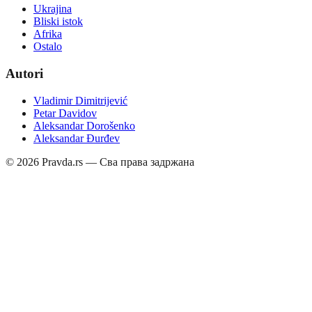
Ukrajina
Bliski istok
Afrika
Ostalo
Autori
Vladimir Dimitrijević
Petar Davidov
Aleksandar Dorošenko
Aleksandar Đurđev
©
2026
Pravda.rs — Сва права задржана