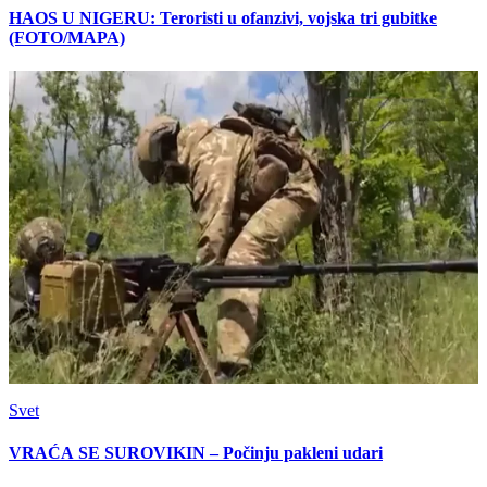
HAOS U NIGERU: Teroristi u ofanzivi, vojska tri gubitke
(FOTO/MAPA)
Svet
VRAĆA SE SUROVIKIN – Počinju pakleni udari