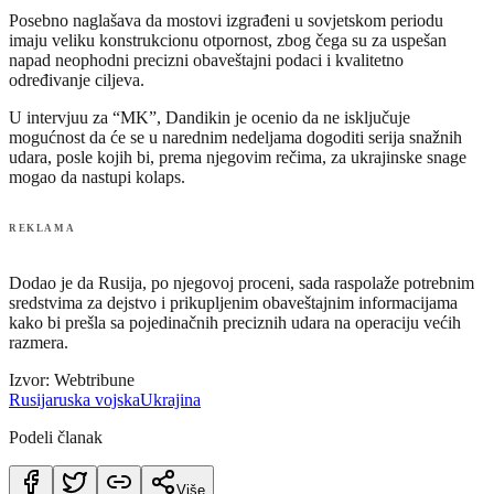
Posebno naglašava da mostovi izgrađeni u sovjetskom periodu
imaju veliku konstrukcionu otpornost, zbog čega su za uspešan
napad neophodni precizni obaveštajni podaci i kvalitetno
određivanje ciljeva.
U intervjuu za “MK”, Dandikin je ocenio da ne isključuje
mogućnost da će se u narednim nedeljama dogoditi serija snažnih
udara, posle kojih bi, prema njegovim rečima, za ukrajinske snage
mogao da nastupi kolaps.
REKLAMA
Dodao je da Rusija, po njegovoj proceni, sada raspolaže potrebnim
sredstvima za dejstvo i prikupljenim obaveštajnim informacijama
kako bi prešla sa pojedinačnih preciznih udara na operaciju većih
razmera.
Izvor: Webtribune
Rusija
ruska vojska
Ukrajina
Podeli članak
Više