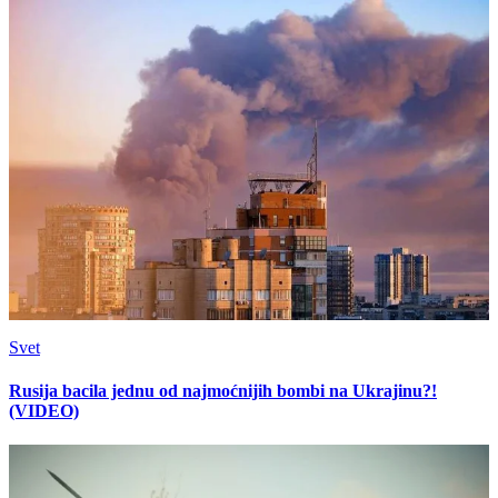
Svet
Rusija bacila jednu od najmoćnijih bombi na Ukrajinu?!
(VIDEO)