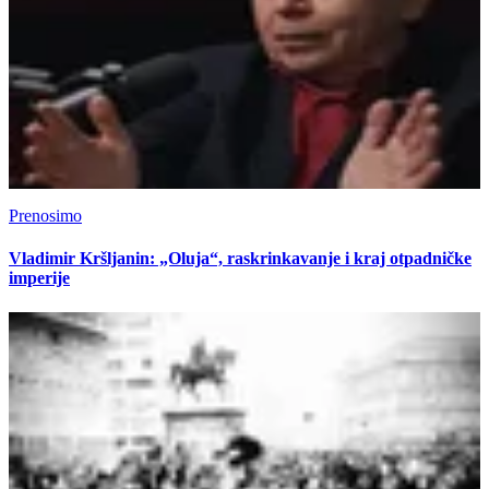
Prenosimo
Vladimir Kršljanin: „Oluja“, raskrinkavanje i kraj otpadničke
imperije