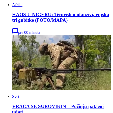
Afrika
HAOS U NIGERU: Teroristi u ofanzivi, vojska
tri gubitke (FOTO/MAPA)
pre 00 minuta
Svet
VRAĆA SE SUROVIKIN – Počinju pakleni
udari