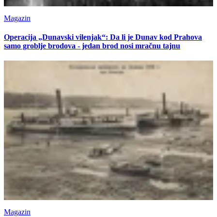
Magazin
Operacija „Dunavski vilenjak“: Da li je Dunav kod Prahova
samo groblje brodova - jedan brod nosi mračnu tajnu
Magazin