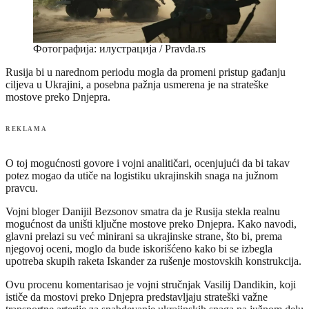
Фотографија: илустрација / Pravda.rs
Rusija bi u narednom periodu mogla da promeni pristup gađanju
ciljeva u Ukrajini, a posebna pažnja usmerena je na strateške
mostove preko Dnjepra.
REKLAMA
O toj mogućnosti govore i vojni analitičari, ocenjujući da bi takav
potez mogao da utiče na logistiku ukrajinskih snaga na južnom
pravcu.
Vojni bloger Danijil Bezsonov smatra da je Rusija stekla realnu
mogućnost da uništi ključne mostove preko Dnjepra. Kako navodi,
glavni prelazi su već minirani sa ukrajinske strane, što bi, prema
njegovoj oceni, moglo da bude iskorišćeno kako bi se izbegla
upotreba skupih raketa Iskander za rušenje mostovskih konstrukcija.
Ovu procenu komentarisao je vojni stručnjak Vasilij Dandikin, koji
ističe da mostovi preko Dnjepra predstavljaju strateški važne