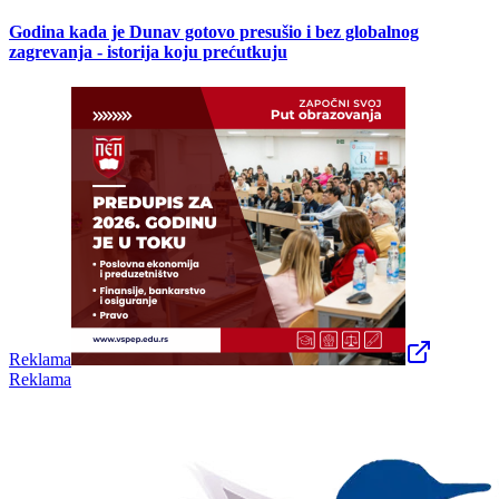
Godina kada je Dunav gotovo presušio i bez globalnog
zagrevanja - istorija koju prećutkuju
Reklama
Reklama