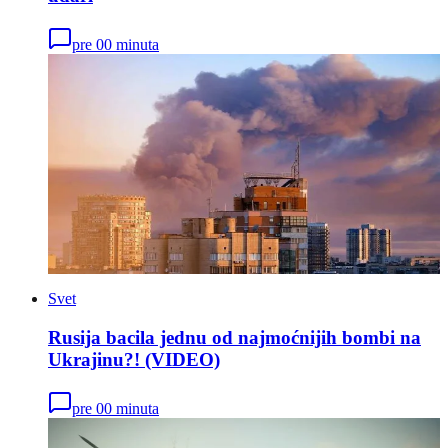
pre 00 minuta
Svet
Rusija bacila jednu od najmoćnijih bombi na
Ukrajinu?! (VIDEO)
pre 00 minuta