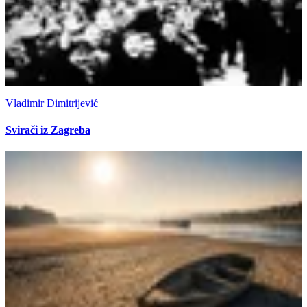
Vladimir Dimitrijević
Svirači iz Zagreba