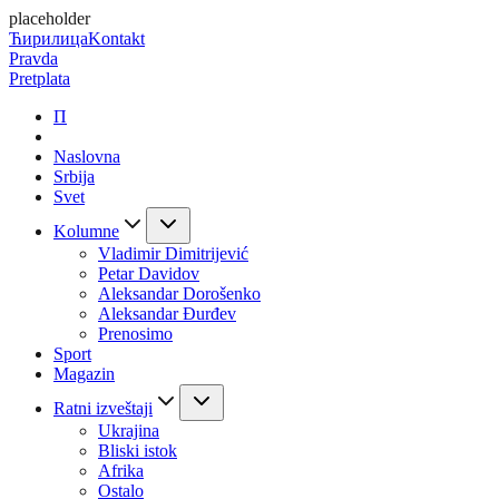
placeholder
Ћирилица
Kontakt
Pravda
Pretplata
П
Naslovna
Srbija
Svet
Kolumne
Vladimir Dimitrijević
Petar Davidov
Aleksandar Dorošenko
Aleksandar Đurđev
Prenosimo
Sport
Magazin
Ratni izveštaji
Ukrajina
Bliski istok
Afrika
Ostalo