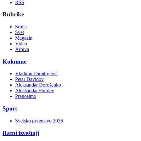
RSS
Rubrike
Srbija
Svet
Magazin
Video
Arhiva
Kolumne
Vladimir Dimitrijević
Petar Davidov
Aleksandar Dorošenko
Aleksandar Đurđev
Prenosimo
Sport
Svetsko prvenstvo 2026
Ratni izveštaji