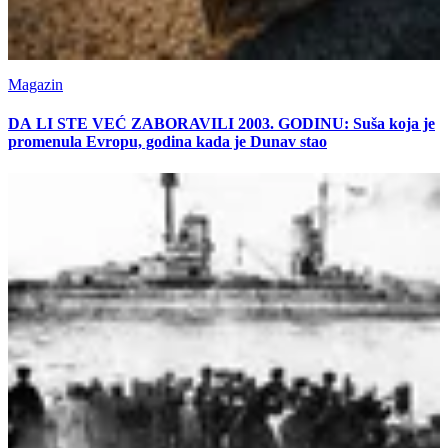
Magazin
DA LI STE VEĆ ZABORAVILI 2003. GODINU: Suša koja je
promenula Evropu, godina kada je Dunav stao