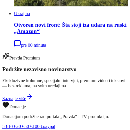
Ukrajina
Otvoren novi front: Šta stoji iza udara na ruski
„Amazon“
pre 00 minuta
Pravda Premium
Podržite nezavisno novinarstvo
Ekskluzivne kolumne, specijalni intervjui, premium video i tekstovi
— bez reklama, na svim uređajima.
Saznajte više
Donacije
Donacijom podržite rad portala „Pravda“ i TV produkciju:
5
€
10
€
20
€
50
€
100
€
paypal