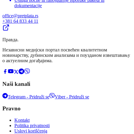
Usluga noćne ili ranojutarnje isporuke paketa ili
dokumentacije
office@pretplata.rs
+381 64 833 44 11
Правда
.
Независни медијски портал посвећен квалитетном
новинарству, дубинским анализама и поузданом извештавању
о актуелним догађајима.
Naši kanali
Telegram - Pridruži se
Viber - Pridruži se
Pravno
Kontakt
Politika privatnosti
Uslovi korišćenja