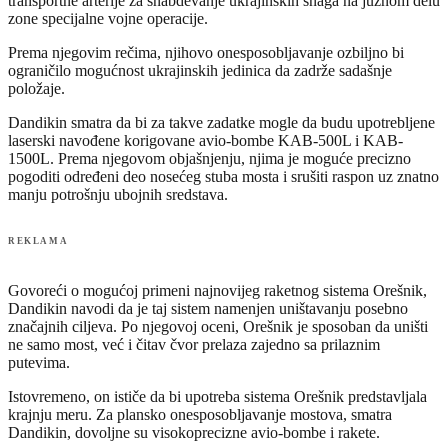
transportne arterije za snabdevanje ukrajinskih snaga na južnom delu
zone specijalne vojne operacije.
Prema njegovim rečima, njihovo onesposobljavanje ozbiljno bi
ograničilo mogućnost ukrajinskih jedinica da zadrže sadašnje
položaje.
Dandikin smatra da bi za takve zadatke mogle da budu upotrebljene
laserski navođene korigovane avio-bombe KAB-500L i KAB-
1500L. Prema njegovom objašnjenju, njima je moguće precizno
pogoditi određeni deo nosećeg stuba mosta i srušiti raspon uz znatno
manju potrošnju ubojnih sredstava.
REKLAMA
Govoreći o mogućoj primeni najnovijeg raketnog sistema Orešnik,
Dandikin navodi da je taj sistem namenjen uništavanju posebno
značajnih ciljeva. Po njegovoj oceni, Orešnik je sposoban da uništi
ne samo most, već i čitav čvor prelaza zajedno sa prilaznim
putevima.
Istovremeno, on ističe da bi upotreba sistema Orešnik predstavljala
krajnju meru. Za plansko onesposobljavanje mostova, smatra
Dandikin, dovoljne su visokoprecizne avio-bombe i rakete.