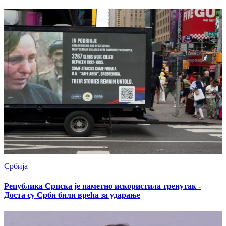
Србија
Република Српска је паметно искористила тренутак -
Доста су Срби били врећа за ударање