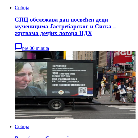
Србија
СПЦ обележава дан посвећен деци
мученицима Јастребарског и Сиска –
жртвама дечјих логора НДХ
pre 00 minuta
Србија