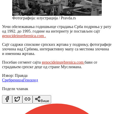
Фотографија: илустрација / Pravda.rs
Уочи обележавања годишњице страдања Срба подриња у рату
од 1992. до 1995. године на интернету је постављен сајт
genocideinsrebrenica.com .
Саjт садржи спискове српских жртава у подрињу, фотографије
злочина над Србима, интерактивну мапу са местима злочина
и именима жртава.
Посебан сегмент сајта
genocideinsrebrenica.com
бави се
страдањем српске деце од стране Муслимана.
Извор: Правда
Сребреница
Геноцид
Подели чланак
Више