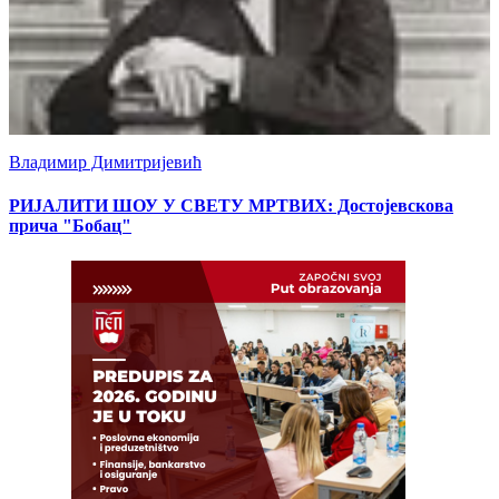
Владимир Димитријевић
РИЈАЛИТИ ШОУ У СВЕТУ МРТВИХ: Достојевскова
прича "Бобац"