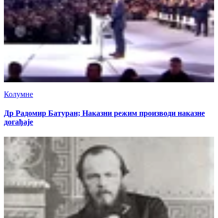
Колумне
Др Радомир Батуран; Наказни режим производи наказне
догађаје