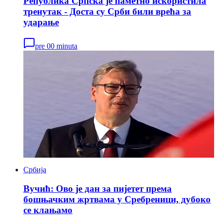
Република Српска је паметно искористила
тренутак - Доста су Срби били врећа за
ударање
pre 00 minuta
Србија
Вучић: Ово је дан за пијетет према
бошњачким жртвама у Сребреници, дубоко
се клањамо