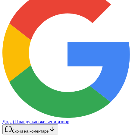
Додај Правду као жељени извор
Скочи на коментаре