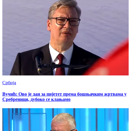
Србија
Вучић: Ово је дан за пијетет према бошњачким жртвама у
Сребреници, дубоко се клањамо