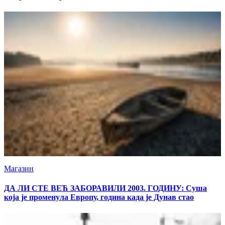
Магазин
ДА ЛИ СТЕ ВЕЋ ЗАБОРАВИЛИ 2003. ГОДИНУ: Суша
која је променула Европу, година када је Дунав стао