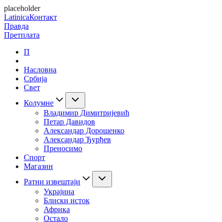
placeholder
Latinica
Контакт
Правда
Претплата
П
Насловна
Србија
Свет
Колумне
Владимир Димитријевић
Петар Давидов
Александар Дорошенко
Александар Ђурђев
Преносимо
Спорт
Магазин
Ратни извештаји
Украјина
Блиски исток
Африка
Остало