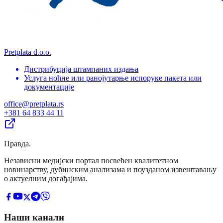
Pretplata d.o.o.
Дистрибуција штампаних издања
Услуга ноћне или ранојутарње испоруке пакета или
документације
office@pretplata.rs
+381 64 833 44 11
Правда
.
Независни медијски портал посвећен квалитетном
новинарству, дубинским анализама и поузданом извештавању
о актуелним догађајима.
Наши канали