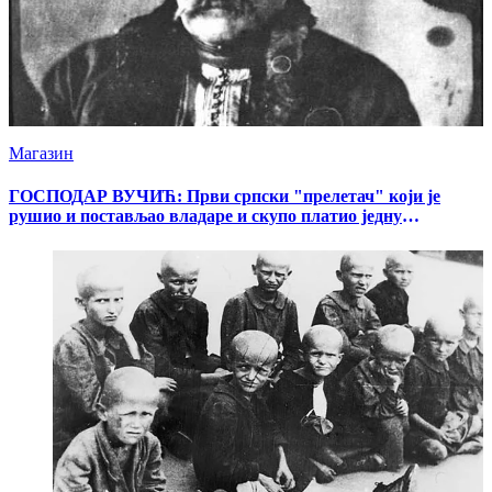
Магазин
ГОСПОДАР ВУЧИЋ: Први српски "прелетач" који је
рушио и постављао владаре и скупо платио једну
"политичку грешку"