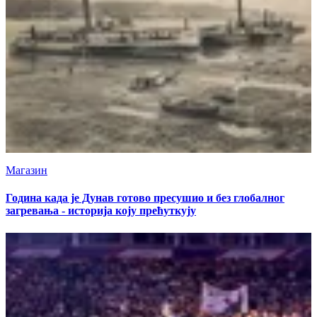
Магазин
Година када је Дунав готово пресушио и без глобалног
загревања - историја коју прећуткују