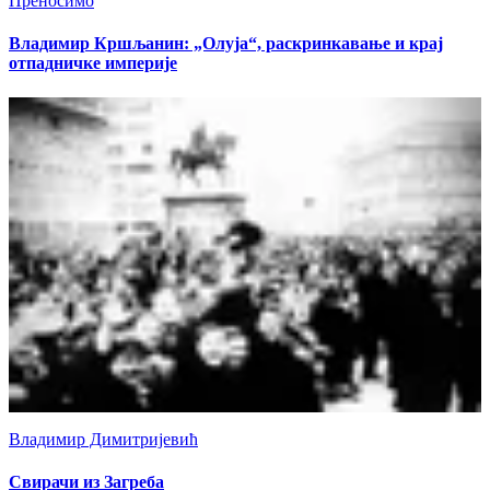
Преносимо
Владимир Кршљанин: „Олуја“, раскринкавање и крај
отпадничке империје
Владимир Димитријевић
Свирачи из Загреба