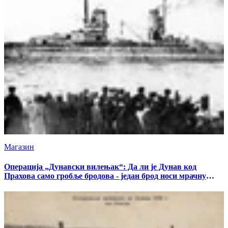
Магазин
Операција „Дунавски вилењак“: Да ли је Дунав код
Прахова само гробље бродова - један брод носи мрачну
тајну