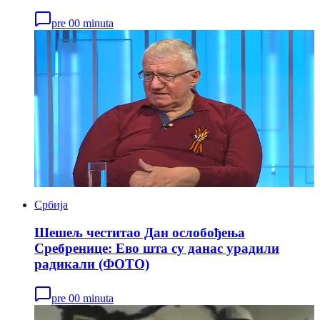
pre 00 minuta
Србија
Шешељ честитао Дан ослобођења
Сребренице: Ево шта су данас урадили
радикали (ФОТО)
pre 00 minuta