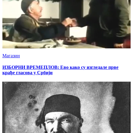
Магазин
ИЗБОРНИ ВРЕМЕПЛОВ: Ево како су изгледале прве
крађе гласова у Србији