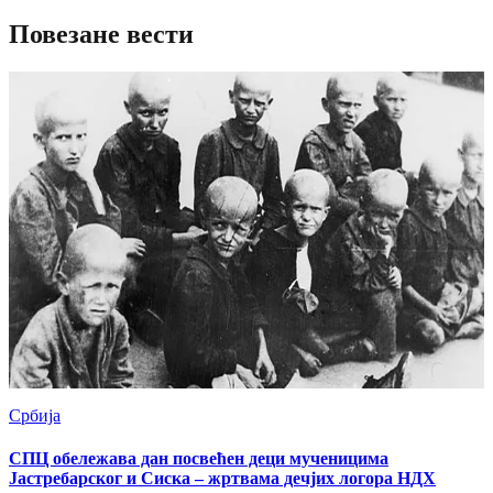
Повезане вести
Србија
СПЦ обележава дан посвећен деци мученицима
Јастребарског и Сиска – жртвама дечјих логора НДХ