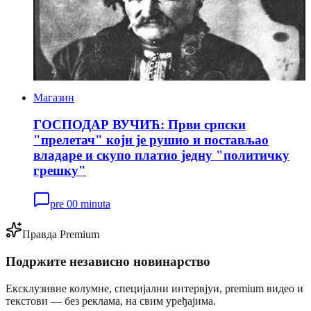
Магазин
ГОСПОДАР ВУЧИЋ: Први српски
"прелетач" који је рушио и постављао
владаре и скупо платио једну "политичку
грешку"
pre 00 minuta
Правда Premium
Подржите независно новинарство
Ексклузивне колумне, специјални интервјуи, premium видео и
текстови — без реклама, на свим уређајима.