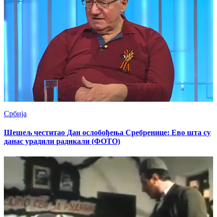
Србија
Шешељ честитао Дан ослобођења Сребренице: Ево шта су
данас урадили радикали (ФОТО)