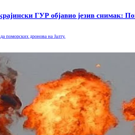
ински ГУР објавио језив снимак: Помо
ада поморских дронова на Јалту.