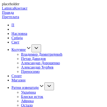
placeholder
Latinica
Контакт
Правда
Претплата
П
Насловна
Србија
Свет
Колумне
Владимир Димитријевић
Петар Давидов
Александар Дорошенко
Александар Ђурђев
Преносимо
Спорт
Магазин
Ратни извештаји
Украјина
Блиски исток
Африка
Остало