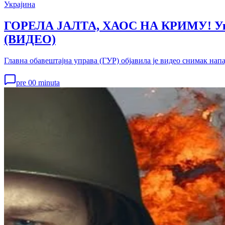
Украјина
ГОРЕЛА ЈАЛТА, ХАОС НА КРИМУ! Украј
(ВИДЕО)
Главна обавештајна управа (ГУР) објавила је видео снимак нап
pre 00 minuta