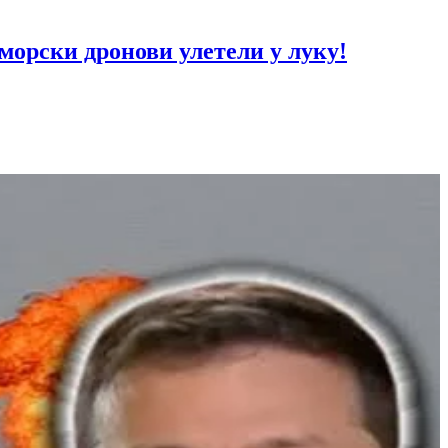
рски дронови улетели у луку!