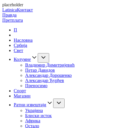
placeholder
Latinica
Контакт
Правда
Претплата
П
Насловна
Србија
Свет
Колумне
Владимир Димитријевић
Петар Давидов
Александар Дорошенко
Александар Ђурђев
Преносимо
Спорт
Магазин
Ратни извештаји
Украјина
Блиски исток
Африка
Остало