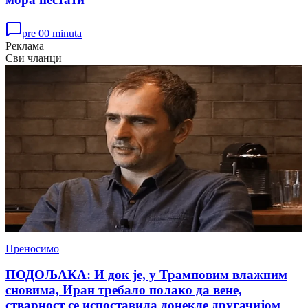
pre 00 minuta
Реклама
Сви чланци
Преносимо
ПОДОЉАКА: И док је, у Трамповим влажним
сновима, Иран требало полако да вене,
стварност се испоставила донекле другачијом