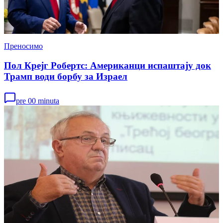
Преносимо
Пол Крејг Робертс: Американци испаштају док
Трамп води борбу за Израел
pre 00 minuta