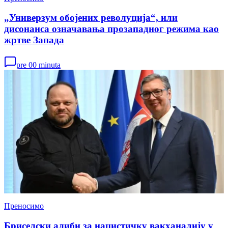
„Универзум обојених револуција“, или
дисонанса означавања прозападног режима као
жртве Запада
pre 00 minuta
Преносимо
Бриселски алиби за нацистичку вакханалију у