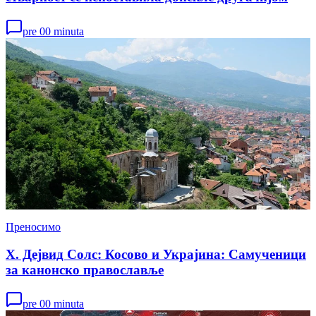
pre 00 minuta
Преносимо
Х. Дејвид Солс: Косово и Украјина: Самученици
за канонско православље
pre 00 minuta