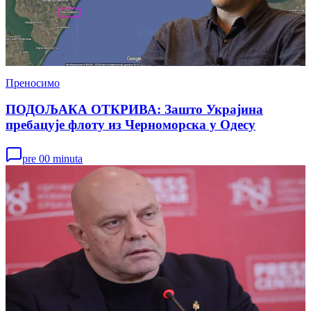
Преносимо
ПОДОЉАКА ОТКРИВА: Зашто Украјина
пребацује флоту из Черноморска у Одесу
pre 00 minuta