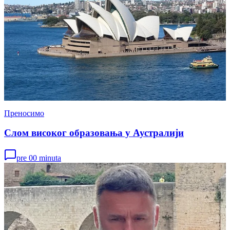
Преносимо
Слом високог образовања у Аустралији
pre 00 minuta