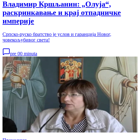
Владимир Кршљанин: „Олуја“,
раскринкавање и крај отпадничке
империје
Српско-руско братство је услов и гаранција Новог,
човекољубивог света!
pre 00 minuta