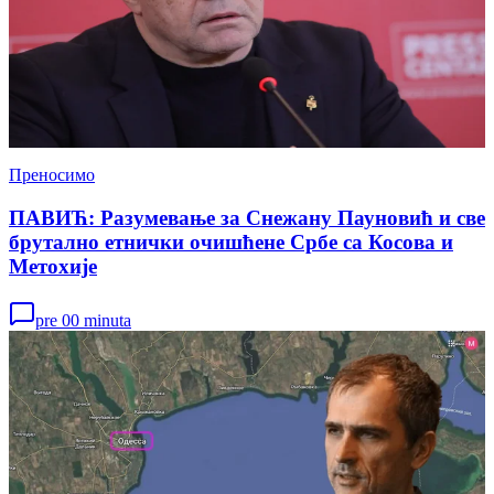
Преносимо
ПАВИЋ: Разумевање за Снежану Пауновић и све
брутално етнички очишћене Србе са Косова и
Метохије
pre 00 minuta