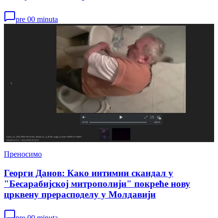
pre 00 minuta
Преносимо
Георги Данов: Како интимни скандал у
"Бесарабијској митрополији" покреће нову
црквену прерасподелу у Молдавији
pre 00 minuta