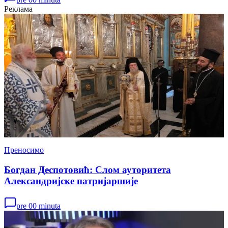
Реклама
Преносимо
Богдан Деспотовић: Слом ауторитета
Александријске патријаршије
pre 00 minuta