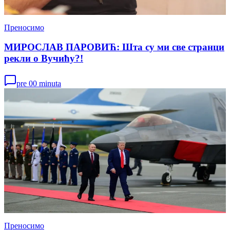
Преносимо
МИРОСЛАВ ПАРОВИЋ: Шта су ми све странци
рекли о Вучићу?!
pre 00 minuta
Преносимо