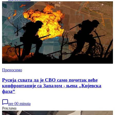
Преносимо
Русија схвата да је СВО само почетак веће
конфронтације са Западом - њена „Кијевска
фаза“
pre 00 minuta
Реклама