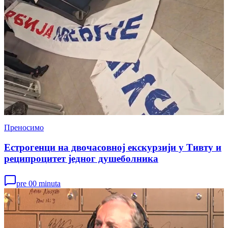
Преносимо
Естрогенци на двочасовној екскурзији у Тивту и
реципроцитет једног душеболника
pre 00 minuta