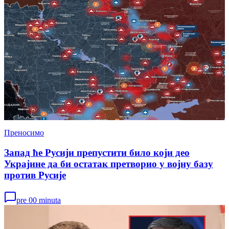
Преносимо
Запад ће Русији препустити било који део
Украјине да би остатак претворио у војну базу
против Русије
pre 00 minuta