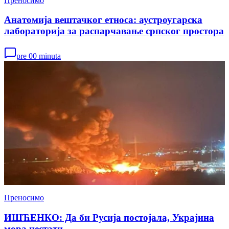
Преносимо
Анатомија вештачког етноса: аустроугарска
лабораторија за распарчавање српског простора
pre 00 minuta
Преносимо
ИШЋЕНКО: Да би Русија постојала, Украјина
мора нестати