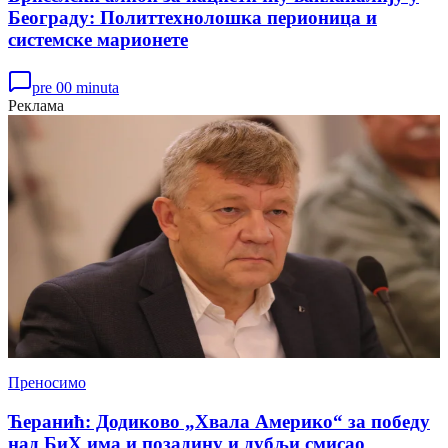
Београду: Политтехнолошка перионица и
системске марионете
pre 00 minuta
Реклама
Преносимо
Ћеранић: Додиково „Хвала Америко“ за победу
над БиХ има и позадину и дубљи смисао