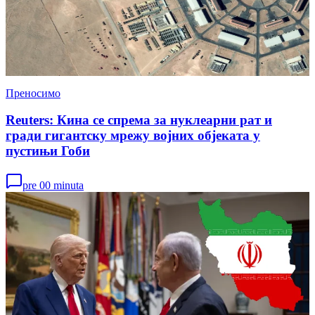
Преносимо
Reuters: Кина се спрема за нуклеарни рат и
гради гигантску мрежу војних објеката у
пустињи Гоби
pre 00 minuta