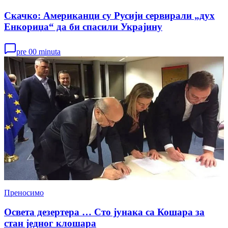
Скачко: Американци су Русији сервирали „дух
Енкориџа“ да би спасили Украјину
pre 00 minuta
Преносимо
Освета дезертера … Сто јунака са Кошара за
стан једног клошара