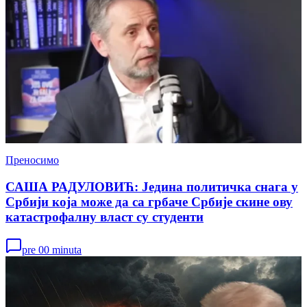
Преносимо
САША РАДУЛОВИЋ: Једина политичка снага у
Србији која може да са грбаче Србије скине ову
катастрофалну власт су студенти
pre 00 minuta