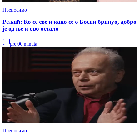
Преносимо
Рељић: Ко се све и како се о Босни бринуо, добро
је од ње и ово остало
pre 00 minuta
Преносимо