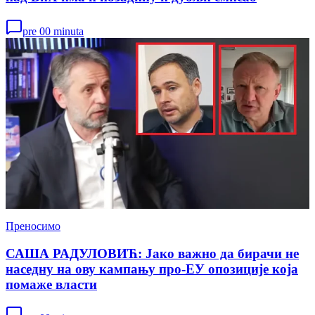
pre 00 minuta
Преносимо
САША РАДУЛОВИЋ: Јако важно да бирачи не
наседну на ову кампању про-ЕУ опозиције која
помаже власти