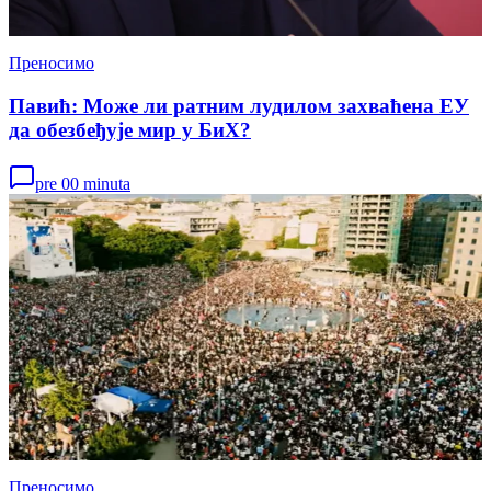
Преносимо
Павић: Може ли ратним лудилом захваћена ЕУ
да обезбеђује мир у БиХ?
pre 00 minuta
Преносимо