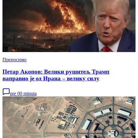
Преносимо
Петар Акопов: Велики рушитељ Трамп
направио је од Ирана – велику силу
pre 00 minuta