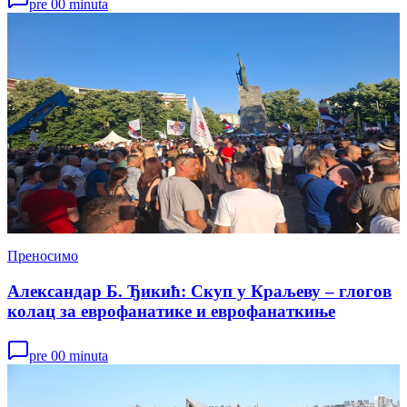
pre 00 minuta
Преносимо
Александар Б. Ђикић: Скуп у Краљеву – глогов
колац за еврофанатике и еврофанаткиње
pre 00 minuta