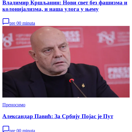
Владимир Кршљанин: Нови свет без фашизма и
колонијализма, и наша улога у њему
pre 00 minuta
Преносимо
Александар Павић: За Србију Појас је Пут
pre 00 minuta