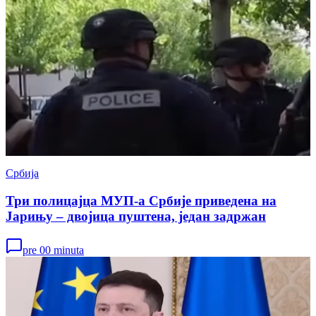
Србија
Три полицајца МУП-а Србије приведена на
Јарињу – двојица пуштена, један задржан
pre 00 minuta