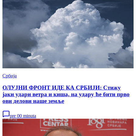
Србија
ОЛУЈНИ ФРОНТ ИДЕ КА СРБИЈИ: Стижу
јаки удари ветра и киша, на удару ће бити прво
ови делови наше земље
pre 00 minuta