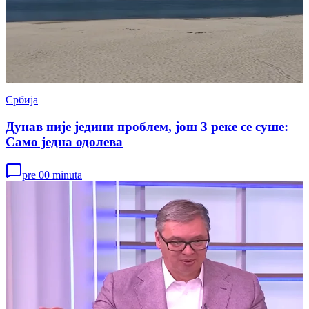
Србија
Дунав није једини проблем, још 3 реке се суше:
Само једна одолева
pre 00 minuta