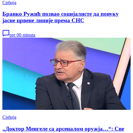
Србија
Бранко Ружић позвао социјалисте да повуку
јасне црвене линије према СНС
pre 00 minuta
Србија
„Доктор Менгеле са арсеналом оружја…“: Све