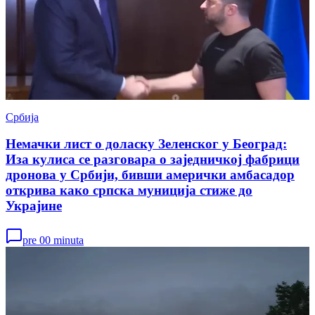
Србија
Немачки лист о доласку Зеленског у Београд:
Иза кулиса се разговара о заједничкој фабрици
дронова у Србији, бивши амерички амбасадор
открива како српска муниција стиже до
Украјине
pre 00 minuta