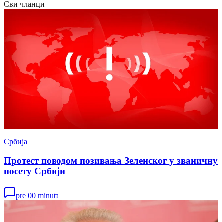
Сви чланци
Србија
Протест поводом позивања Зеленског у званичну
посету Србији
pre 00 minuta