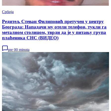
Србија
Редитељ Стеван Филиповић претучен у центру
Београда: Нападачи му отели телефон, тукли га
металном столицом, тврди да је у питању група
плаћеника СНС (ВИДЕО)
pre 00 minuta