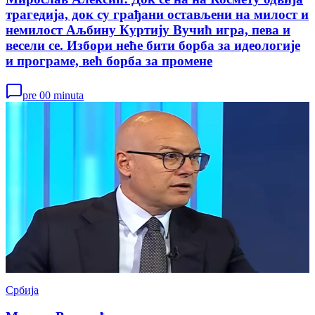
трагедија, док су грађани остављени на милост и
немилост Аљбину Куртију Вучић игра, пева и
весели се. Избори неће бити борба за идеологије
и програме, већ борба за промене
pre 00 minuta
Србија