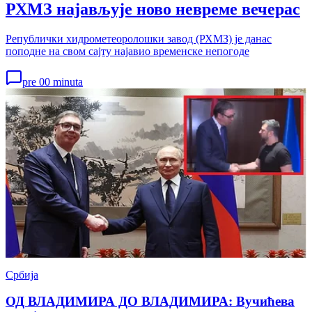
РХМЗ најављује ново невреме вечерас
Републички хидрометеоролошки завод (РХМЗ) је данас
поподне на свом сајту најавио временске непогоде
pre 00 minuta
Србија
ОД ВЛАДИМИРА ДО ВЛАДИМИРА: Вучићева