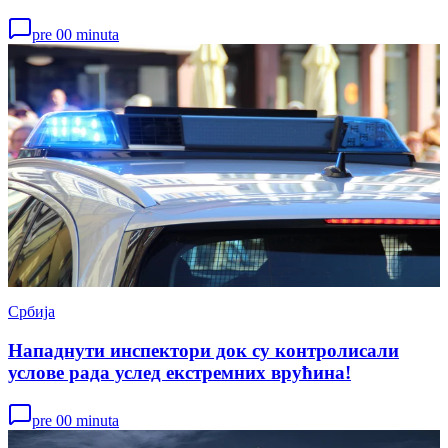
pre 00 minuta
Србија
Нападнути инспектори док су контролисали
услове рада услед екстремних врућина!
pre 00 minuta