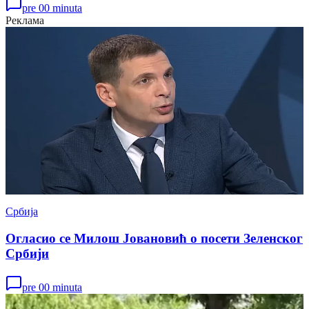
pre 00 minuta
Реклама
Србија
Огласио се Милош Јовановић о посети Зеленског
Србији
pre 00 minuta