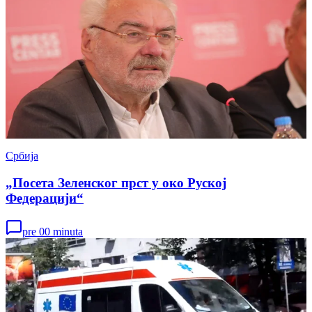
Србија
„Посета Зеленског прст у око Руској
Федерацији“
pre 00 minuta