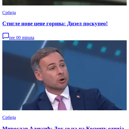
Србија
Стигле нове цене горива: Дизел поскупео!
pre 00 minuta
Србија
Мирослав Алексић: Док се на на Космету одвија