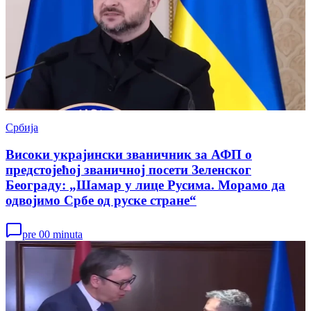
Србија
Високи украјински званичник за АФП о
предстојећој званичној посети Зеленског
Београду: „Шамар у лице Русима. Морамо да
одвојимо Србе од руске стране“
pre 00 minuta