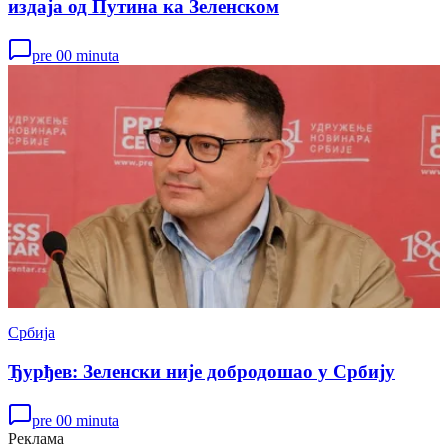
издаја од Путина ка Зеленском
pre 00 minuta
Србија
Ђурђев: Зеленски није добродошао у Србију
pre 00 minuta
Реклама