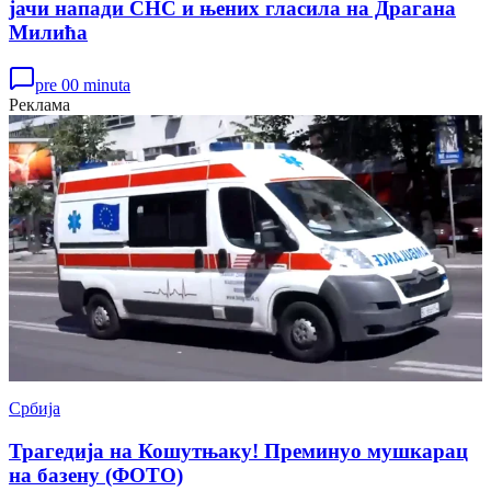
јачи напади СНС и њених гласила на Драгана
Милића
pre 00 minuta
Реклама
Србија
Трагедија на Кошутњаку! Преминуо мушкарац
на базену (ФОТО)