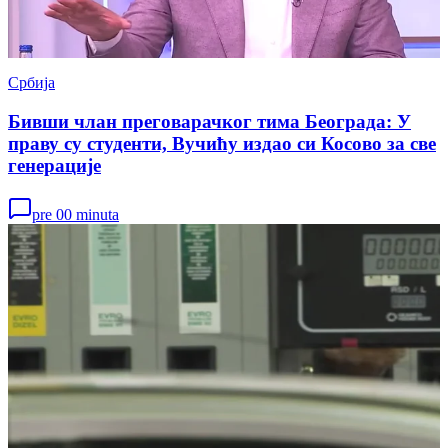
Србија
Бивши члан преговарачког тима Београда: У
праву су студенти, Вучићу издао си Косово за све
генерације
pre 00 minuta