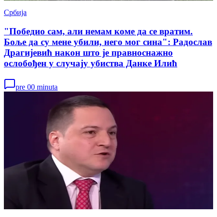
Србија
"Победио сам, али немам коме да се вратим.
Боље да су мене убили, него мог сина": Радослав
Драгијевић након што је правноснажно
ослобођен у случају убиства Данке Илић
pre 00 minuta