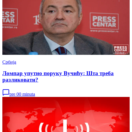
Србија
Ломпар упутио поруку Вучићу: Шта треба
разликовати?
pre 00 minuta