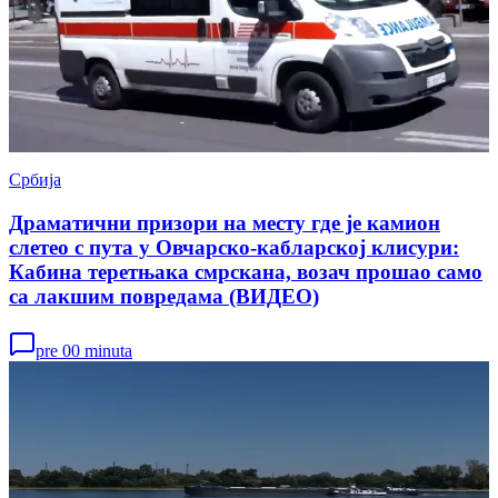
Србија
Драматични призори на месту где је камион
слетео с пута у Овчарско-кабларској клисури:
Кабина теретњака смрскана, возач прошао само
са лакшим повредама (ВИДЕО)
pre 00 minuta