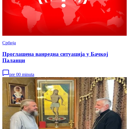
Србија
Проглашена ванредна ситуација у Бачкој
Паланци
pre 00 minuta