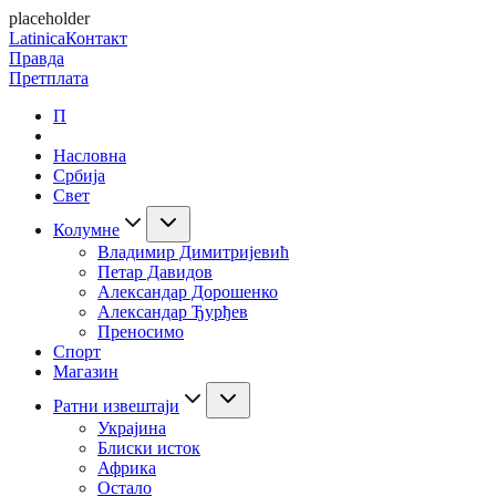
placeholder
Latinica
Контакт
Правда
Претплата
П
Насловна
Србија
Свет
Колумне
Владимир Димитријевић
Петар Давидов
Александар Дорошенко
Александар Ђурђев
Преносимо
Спорт
Магазин
Ратни извештаји
Украјина
Блиски исток
Африка
Остало