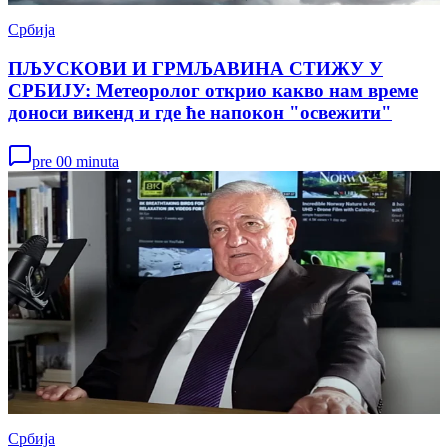
Србија
ПЉУСКОВИ И ГРМЉАВИНА СТИЖУ У
СРБИЈУ: Метеоролог открио какво нам време
доноси викенд и где ће напокон "освежити"
pre 00 minuta
Србија