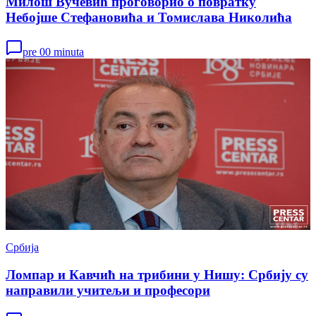
Милош Вучевић проговорио о повратку
Небојше Стефановића и Томислава Николића
pre 00 minuta
Србија
Ломпар и Кавчић на трибини у Нишу: Србију су
направили учитељи и професори