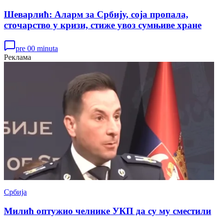
Шеварлић: Аларм за Србију, соја пропала,
сточарство у кризи, стиже увоз сумњиве хране
pre 00 minuta
Реклама
Србија
Милић оптужио челнике УКП да су му сместили