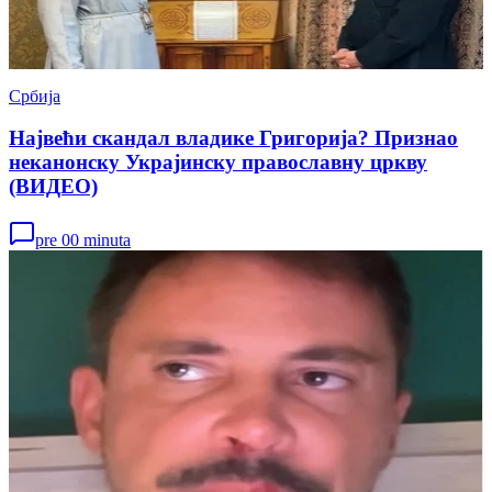
Србија
Највећи скандал владике Григорија? Признао
неканонску Украјинску православну цркву
(ВИДЕО)
pre 00 minuta