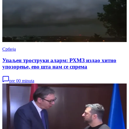
Србија
Упаљен троструки аларм: РХМЗ издао хитно
упозорење, ево шта нам се спрема
pre 00 minuta