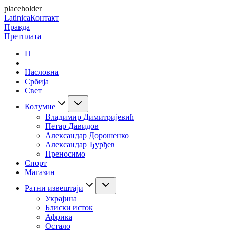
placeholder
Latinica
Контакт
Правда
Претплата
П
Насловна
Србија
Свет
Колумне
Владимир Димитријевић
Петар Давидов
Александар Дорошенко
Александар Ђурђев
Преносимо
Спорт
Магазин
Ратни извештаји
Украјина
Блиски исток
Африка
Остало