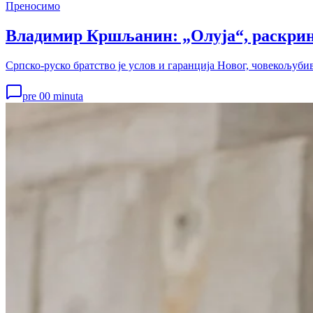
Преносимо
Владимир Кршљанин: „Олуја“, раскрин
Српско-руско братство је услов и гаранција Новог, човекољубив
pre 00 minuta