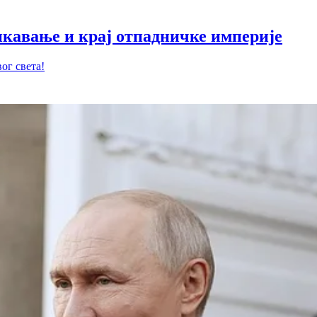
кавање и крај отпадничке империје
ог света!