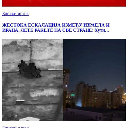
Блиски исток
ЖЕСТОКА ЕСКАЛАЦИЈА ИЗМЕЂУ ИЗРАЕЛА И
ИРАНА, ЛЕТЕ РАКЕТЕ НА СВЕ СТРАНЕ: Хути
извршили напад, потпуна забрана пловидбе у Црвеном
мору