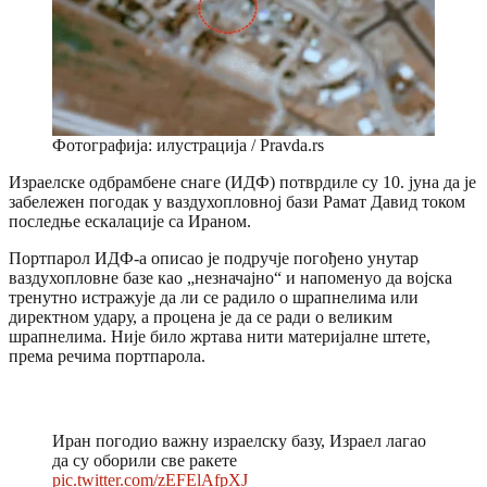
Фотографија: илустрација / Pravda.rs
Израелске одбрамбене снаге (ИДФ) потврдиле су 10. јуна да је
забележен погодак у ваздухопловној бази Рамат Давид током
последње ескалације са Ираном.
Портпарол ИДФ-а описао је подручје погођено унутар
ваздухопловне базе као „незначајно“ и напоменуо да војска
тренутно истражује да ли се радило о шрапнелима или
директном удару, а процена је да се ради о великим
шрапнелима. Није било жртава нити материјалне штете,
према речима портпарола.
Иран погодио важну израелску базу, Израел лагао
да су оборили све ракете
pic.twitter.com/zEFElAfpXJ