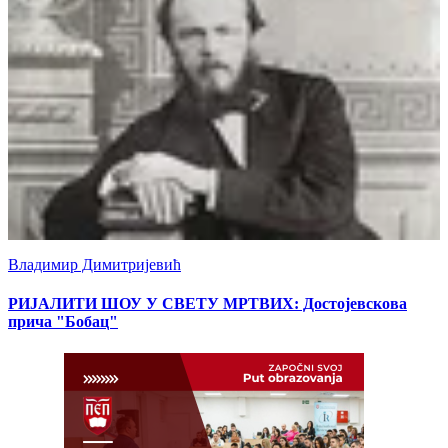
Владимир Димитријевић
РИЈАЛИТИ ШОУ У СВЕТУ МРТВИХ: Достојевскова
прича "Бобац"