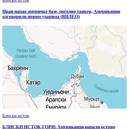
Блиски исток
Иран напао америчке базе, погодио танкер, Американци
одговорили новим ударима (ВИДЕО)
Блиски исток
БЛИСКИ ИСТОК ГОРИ: Американци напали острво