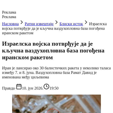
Реклама
Реклама
Насловна
Ратни извештаји
Блиски исток
Израелска
војска потврђује да је кључна ваздухопловна база погођена
иранском ракетом
Израелска војска потврђује да је
кључна ваздухопловна база погођена
иранском ракетом
Иран је лансирао око 30 балистичких ракета у неколико таласа
између 7. и 8. јуна. Ваздухопловна база Рамат Давид је
именована међу циљевима
Правда
·
10. јун 2026.
19:50