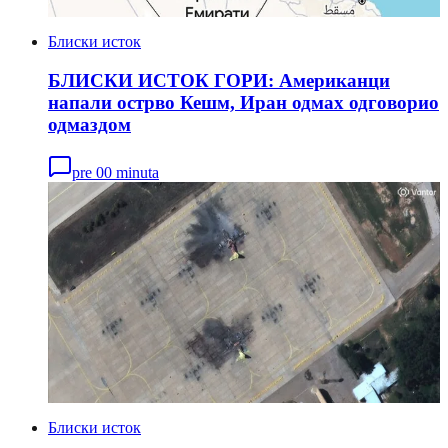
Блиски исток
БЛИСКИ ИСТОК ГОРИ: Американци
напали острво Кешм, Иран одмах одговорио
одмаздом
pre 00 minuta
Блиски исток