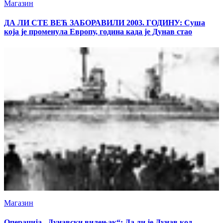
Магазин
ДА ЛИ СТЕ ВЕЋ ЗАБОРАВИЛИ 2003. ГОДИНУ: Суша
која је променула Европу, година када је Дунав стао
Магазин
Операција „Дунавски вилењак“: Да ли је Дунав код