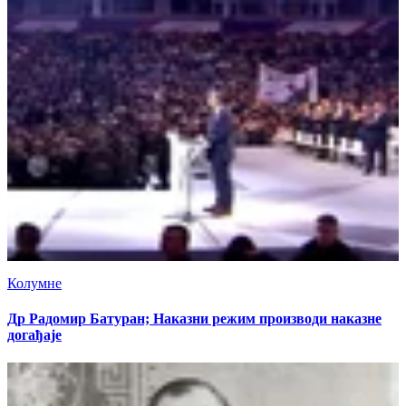
Колумне
Др Радомир Батуран; Наказни режим производи наказне
догађаје