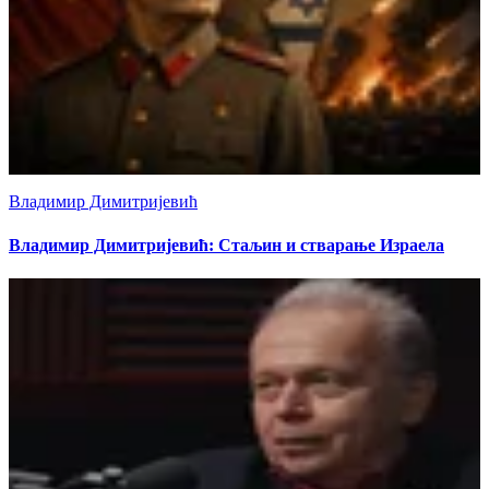
Владимир Димитријевић
Владимир Димитријевић: Стаљин и стварање Израела