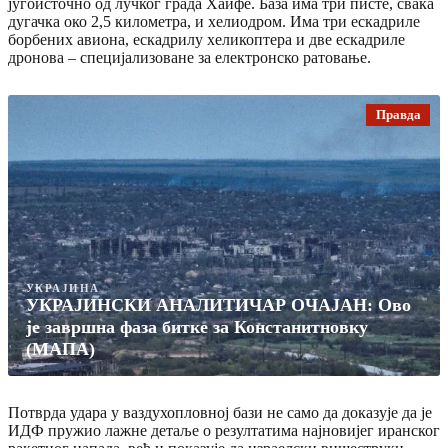
југоисточно од лучког града Хаифе. База има три писте, свака
дугачка око 2,5 километра, и хелиодром. Има три ескадриле
борбених авиона, ескадрилу хеликоптера и две ескадриле
дронова – специјализоване за електронско ратовање.
Правда
УКРАЈИНА
УКРАЈИНСКИ АНАЛИТИЧАР ОЧАЈАН: Ово
је завршна фаза битке за Констанитновку
(МАПА)
Потврда удара у ваздухопловној бази не само да доказује да је
ИДФ пружио лажне детаље о резултатима најновијег иранског