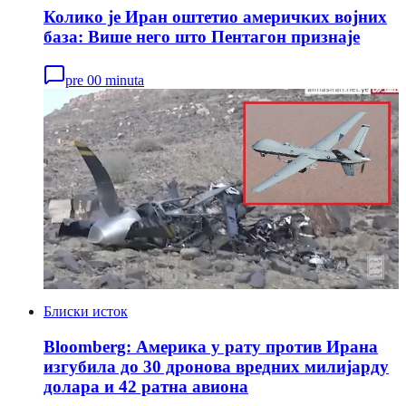
Колико је Иран оштетио америчких војних
база: Више него што Пентагон признаје
pre 00 minuta
Блиски исток
Bloomberg: Америка у рату против Ирана
изгубилa до 30 дронова вредних милијарду
долара и 42 ратна авиона