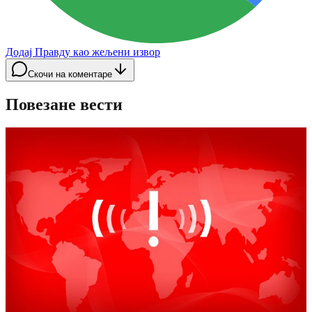
Додај Правду као жељени извор
Скочи на коментаре
Повезане вести