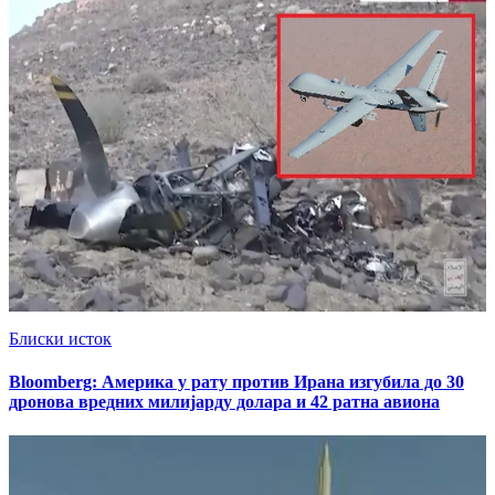
Блиски исток
Bloomberg: Америка у рату против Ирана изгубилa до 30
дронова вредних милијарду долара и 42 ратна авиона