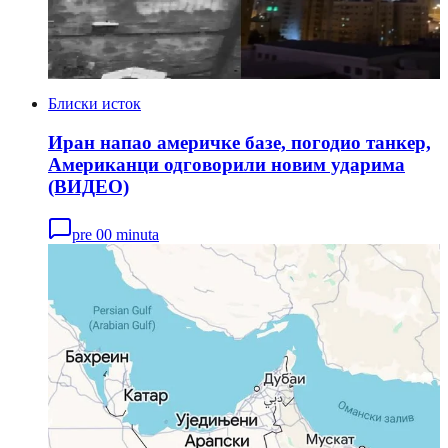
Блиски исток
Иран напао америчке базе, погодио танкер,
Американци одговорили новим ударима
(ВИДЕО)
pre 00 minuta