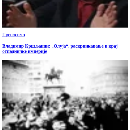
Преносимо
Владимир Кршљанин: „Олуја“, раскринкавање и крај
отпадничке империје