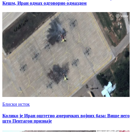
Кешм, Иран одмах одговорио одмаздом
Блиски исток
Колико је Иран оштетио америчких војних база: Више него
што Пентагон признаје