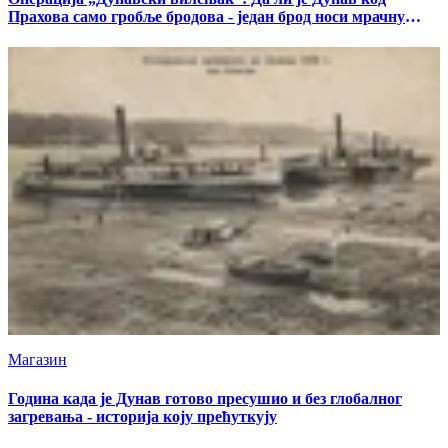
Прахова само гробље бродова - један брод носи мрачну
тајну
Магазин
Година када је Дунав готово пресушио и без глобалног
загревања - историја коју прећуткују