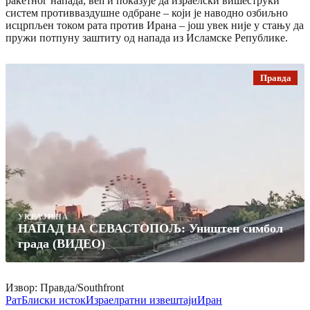
ракетног напада, већ и показује да израелски вишеструки
систем противваздушне одбране – који је наводно озбиљно
исцрпљен током рата против Ирана – још увек није у стању да
пружи потпуну заштиту од напада из Исламске Републике.
Правда
УКРАЈИНА
НАПАД НА СЕВАСТОПОЉ: Уништен симбол
града (ВИДЕО)
Извор: Правда/Southfront
Рат
Блиски исток
Израел
ратни извештаји
Иран