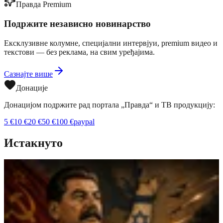
Правда Premium
Подржите независно новинарство
Ексклузивне колумне, специјални интервјуи, premium видео и
текстови — без реклама, на свим уређајима.
Сазнајте више
Донације
Донацијом подржите рад портала „Правда“ и ТВ продукцију:
5
€
10
€
20
€
50
€
100
€
paypal
Истакнуто