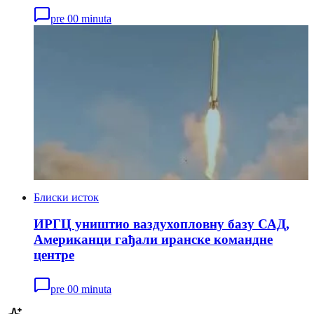
pre 00 minuta
Блиски исток
ИРГЦ уништио ваздухопловну базу САД,
Американци гађали иранске командне
центре
pre 00 minuta