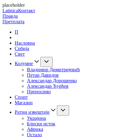
placeholder
Latinica
Контакт
Правда
Претплата
П
Насловна
Србија
Свет
Колумне
Владимир Димитријевић
Петар Давидов
Александар Дорошенко
Александар Ђурђев
Преносимо
Спорт
Магазин
Ратни извештаји
Украјина
Блиски исток
Африка
Остало