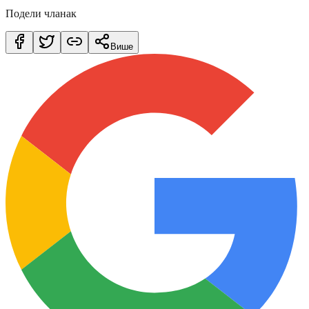
Подели чланак
Више