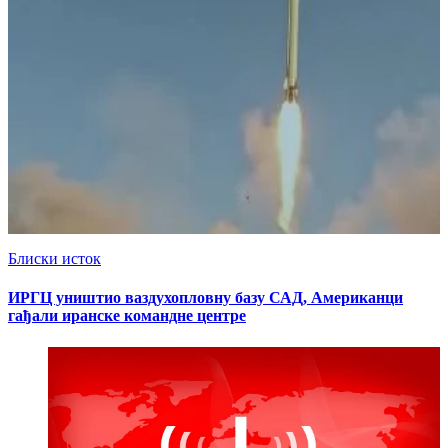
Блиски исток
ИРГЦ уништио ваздухопловну базу САД, Американци
гађали иранске командне центре