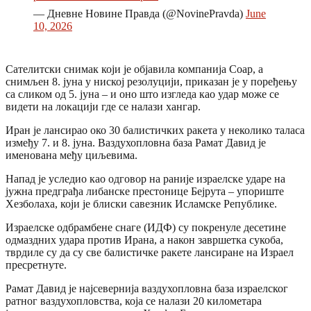
— Дневне Новине Правда (@NovinePravda)
June
10, 2026
Сателитски снимак који је објавила компанија Соар, а
снимљен 8. јуна у ниској резолуцији, приказан је у поређењу
са сликом од 5. јуна – и оно што изгледа као удар може се
видети на локацији где се налази хангар.
Иран је лансирао око 30 балистичких ракета у неколико таласа
између 7. и 8. јуна. Ваздухопловна база Рамат Давид је
именована међу циљевима.
Напад је уследио као одговор на раније израелске ударе на
јужна предграђа либанске престонице Бејрута – упориште
Хезболаха, који је блиски савезник Исламске Републике.
Израелске одбрамбене снаге (ИДФ) су покренуле десетине
одмаздних удара против Ирана, а након завршетка сукоба,
тврдиле су да су све балистичке ракете лансиране на Израел
пресретнуте.
Рамат Давид је најсевернија ваздухопловна база израелског
ратног ваздухопловства, која се налази 20 километара