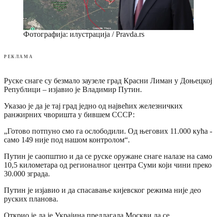
Фотографија: илустрација / Pravda.rs
РЕКЛАМА
Руске снаге су безмало заузеле град Красни Лиман у Доњецкој
Републици – изјавио је Владимир Путин.
Указао је да је тај град једно од највећих железничких
ранжирних чворишта у бившем СССР:
„Готово потпуно смо га ослободили. Од његових 11.000 кућа -
само 149 није под нашом контролом“.
Путин је саопштио и да се руске оружане снаге налазе на само
10,5 километара од регионалног центра Суми који чини преко
30.000 зграда.
Путин је изјавио и да спасавање кијевског режима није део
руских планова.
Открио је да је Украјина предлагала Москви да се