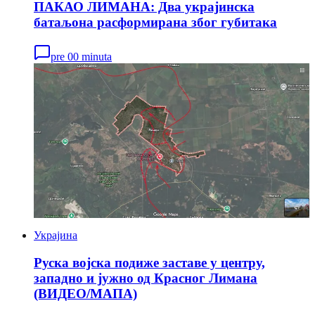
ПАКАО ЛИМАНА: Два украјинска
батаљона расформирана због губитака
pre 00 minuta
Украјина
Руска војска подиже заставе у центру,
западно и јужно од Красног Лимана
(ВИДЕО/МАПА)