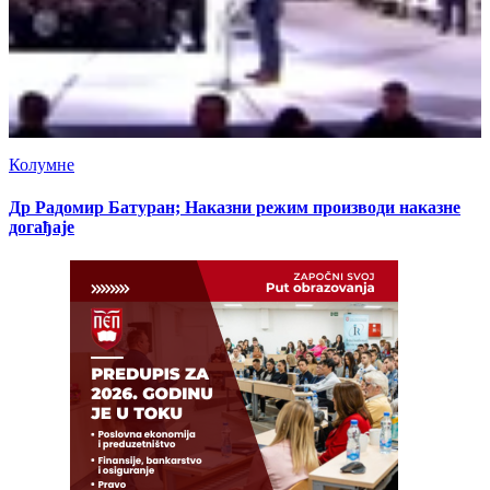
Колумне
Др Радомир Батуран; Наказни режим производи наказне
догађаје