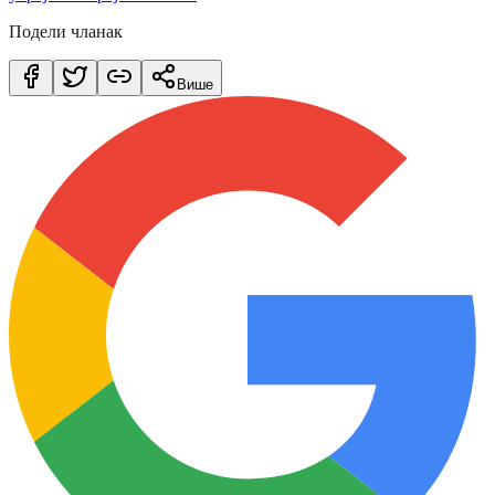
Подели чланак
Више