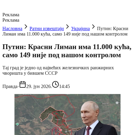
Реклама
Реклама
Насловна
Ратни извештаји
Украјина
Путин: Красни
Лиман има 11.000 кућа, само 149 није под нашом контролом
Путин: Красни Лиман има 11.000 кућа,
само 149 није под нашом контролом
Tај град je једно од највећих железничких ранжирних
чворишта у бившем СССР
Правда
·
29. јун 2026.
14:45