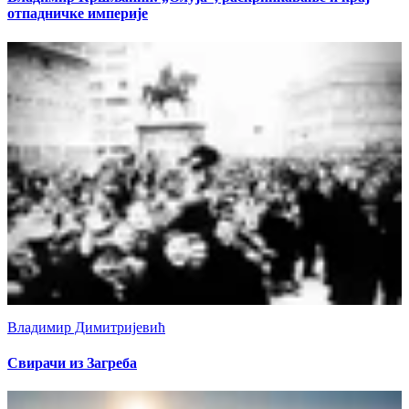
отпадничке империје
Владимир Димитријевић
Свирачи из Загреба