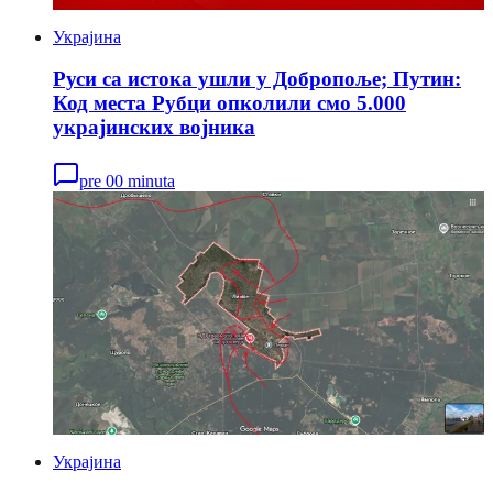
Украјина
Руси са истока ушли у Добропоље; Путин:
Код места Рубци опколили смо 5.000
украјинских војника
pre 00 minuta
Украјина