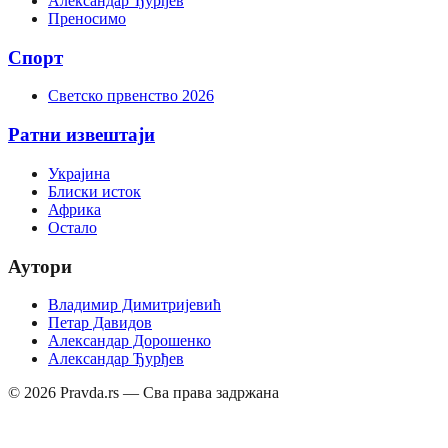
Александар Ђурђев
Преносимо
Спорт
Светско првенство 2026
Ратни извештаји
Украјина
Блиски исток
Африка
Остало
Аутори
Владимир Димитријевић
Петар Давидов
Александар Дорошенко
Александар Ђурђев
©
2026
Pravda.rs — Сва права задржана