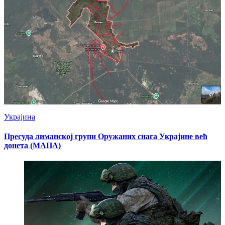
Украјина
Пресуда лиманској групи Оружаних снага Украјине већ
донета (МАПА)