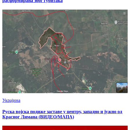
расформирана због губитака
Украјина
Руска војска подиже заставе у центру, западно и јужно од
Красног Лимана (ВИДЕО/МАПА)