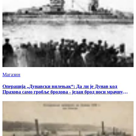
Магазин
Операција „Дунавски вилењак“: Да ли је Дунав код
Прахова само гробље бродова - један брод носи мрачну
тајну