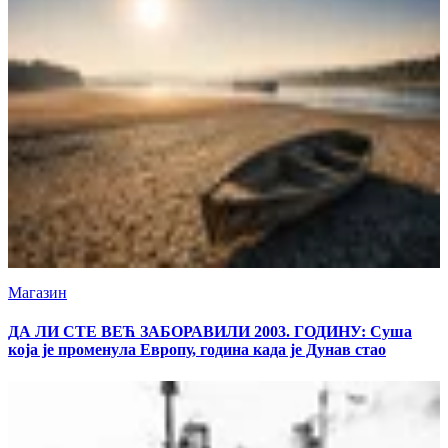
Магазин
ДА ЛИ СТЕ ВЕЋ ЗАБОРАВИЛИ 2003. ГОДИНУ: Суша
која је променула Европу, година када је Дунав стао