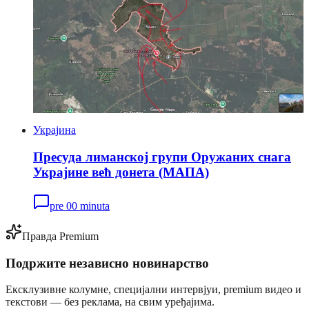
Украјина
Пресуда лиманској групи Оружаних снага
Украјине већ донета (МАПА)
pre 00 minuta
Правда Premium
Подржите независно новинарство
Ексклузивне колумне, специјални интервјуи, premium видео и
текстови — без реклама, на свим уређајима.