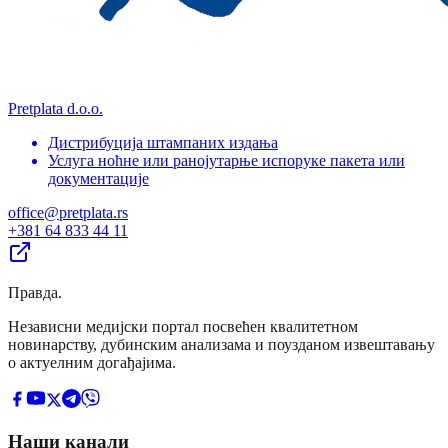
Pretplata d.o.o.
Дистрибуција штампаних издања
Услуга ноћне или ранојутарње испоруке пакета или
документације
office@pretplata.rs
+381 64 833 44 11
Правда
.
Независни медијски портал посвећен квалитетном
новинарству, дубинским анализама и поузданом извештавању
о актуелним догађајима.
Наши канали