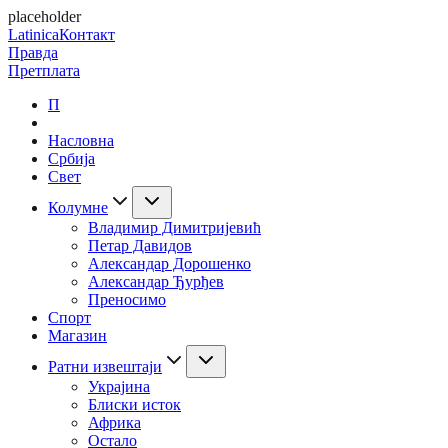
placeholder
Latinica
Контакт
Правда
Претплата
П
Насловна
Србија
Свет
Колумне
Владимир Димитријевић
Петар Давидов
Александар Дорошенко
Александар Ђурђев
Преносимо
Спорт
Магазин
Ратни извештаји
Украјина
Блиски исток
Африка
Остало