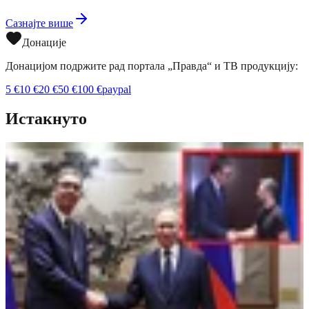
Сазнајте више
Донације
Донацијом подржите рад портала „Правда“ и ТВ продукцију:
5
€
10
€
20
€
50
€
100
€
paypal
Истакнуто