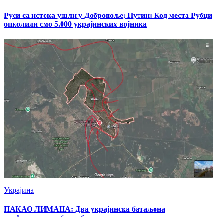
Руси са истока ушли у Добропоље; Путин: Код места Рубци
опколили смо 5.000 украјинских војника
Украјина
ПАКАО ЛИМАНА: Два украјинска батаљона