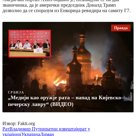
званичника, да је амерички председник Доналд Трамп
дозволио да се споразум из Енкориџа ревидира на самиту Г7.
Правда
СРБИЈА
„Медији као оружје рата – напад на Кијевско-
печерску лавру“ (ВИДЕО)
Извор: Fakti.org
Рат
Владимир Путин
ратни извештаји
рат у
украјини
Украјина
Лиман