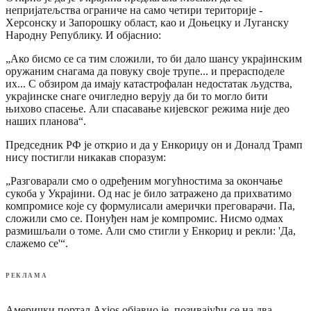
непријатељства ограниче на само четири територије -
Херсонску и Запорошку област, као и Доњецку и Луганску
Народну Републику. И објаснио:
„Ако бисмо се са тим сложили, то би дало шансу украјинским
оружаним снагама да повуку своје трупе... и прерасподеле
их... С обзиром да имају катастрофалан недостатак људства,
украјинске снаге очигледно верују да би то могло бити
њихово спасење. Али спасавање кијевског режима није део
наших планова“.
Председник РФ је открио и да у Енкориџу он и Доналд Трамп
нису постигли никакав споразум:
„Разговарали смо о одређеним могућностима за окончање
сукоба у Украјини. Од нас је било затражено да прихватимо
компромисе које су формулисали амерички преговарачи. Па,
сложили смо се. Понуђен нам је компромис. Нисмо одмах
размишљали о томе. Али смо стигли у Енкориџ и рекли: 'Да,
слажемо се'“.
РЕКЛАМА
Амерички портал Axios објавио је, позивајући се на два