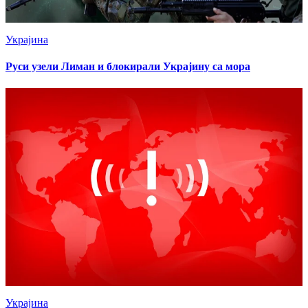
Украјина
Руси узели Лиман и блокирали Украјину са мора
Украјина