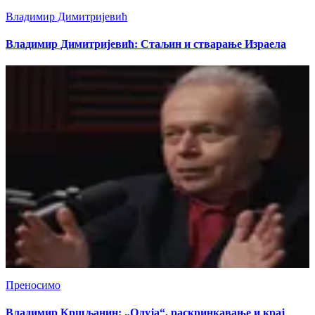
Владимир Димитријевић
Владимир Димитријевић: Стаљин и стварање Израела
Преносимо
Владимир Кршљанин: „Олуја“, раскринкавање и крај