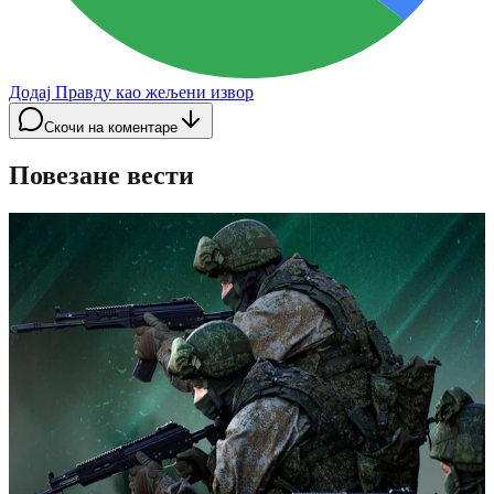
Додај Правду као жељени извор
Скочи на коментаре
Повезане вести