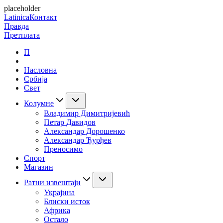
placeholder
Latinica
Контакт
Правда
Претплата
П
Насловна
Србија
Свет
Колумне
Владимир Димитријевић
Петар Давидов
Александар Дорошенко
Александар Ђурђев
Преносимо
Спорт
Магазин
Ратни извештаји
Украјина
Блиски исток
Африка
Остало