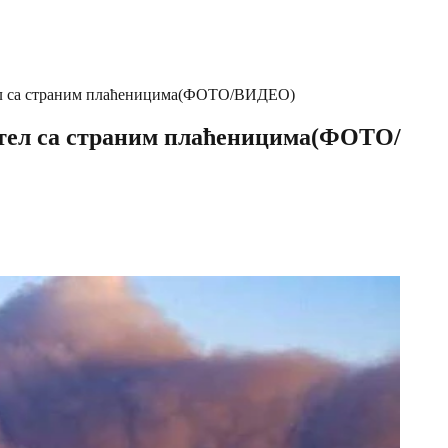
отел са страним плаћеницима(ФОТО/ВИДЕО)
хотел са страним плаћеницима(ФОТО/