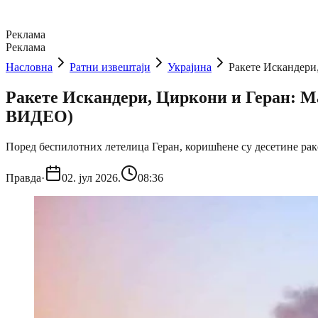
Реклама
Реклама
Насловна
Ратни извештаји
Украјина
Ракете Искандери
Ракете Искандери, Циркони и Геран: М
ВИДЕО)
Поред беспилотних летелица Геран, коришћене су десетине ра
Правда
·
02. јул 2026.
08:36