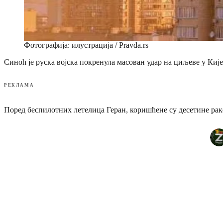
Фотографија: илустрација / Pravda.rs
Синоћ је руска војска покренула масован удар на циљеве у Кије
РЕКЛАМА
Поред беспилотних летелица Геран, коришћене су десетине рак