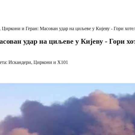
, Циркони и Геран: Масован удар на циљеве у Кијеву - Гори х
асован удар на циљеве у Кијеву - Гори 
кета: Искандери, Циркони и Х101