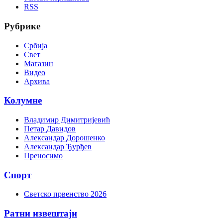
RSS
Рубрике
Србија
Свет
Магазин
Видео
Архива
Колумне
Владимир Димитријевић
Петар Давидов
Александар Дорошенко
Александар Ђурђев
Преносимо
Спорт
Светско првенство 2026
Ратни извештаји