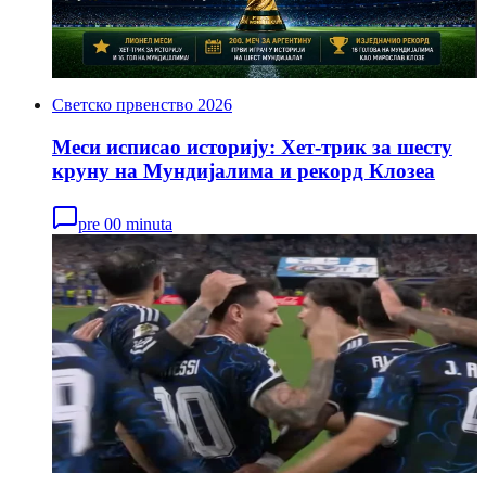
Светско првенство 2026
Меси исписао историју: Хет-трик за шесту
круну на Мундијалима и рекорд Клозеа
pre 00 minuta