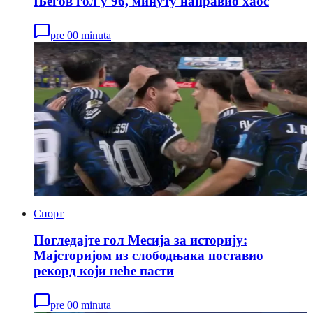
Његов гол у 96, минуту направио хаос
pre 00 minuta
Спорт
Погледајте гол Месија за историју:
Мајсторијом из слободњака поставио
рекорд који неће пасти
pre 00 minuta