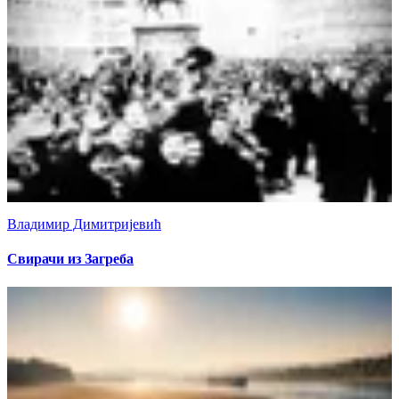
Владимир Димитријевић
Свирачи из Загреба