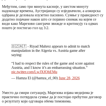
Међутим, само три минута касније, у шестом минуту
надокнаде времена, Аустријанци су изједначили, а алжирска
одбрана је деловала изузетно пасивно. Сумње у праведност су
додатно појачане након што се појавио снимак на којем се
види како Марезови саиграчи звижде и критикују га одмах
пошто је постигао гол од 3:2.
🇩🇿🇦🇹 - Riyad Mahrez appears to admit to match
manipulation in the Algeria vs. Austria game after
saying:
“I had to respect the rules of the game and score against
Austria, and I know it’s an embarrassing situation.”
pic.twitter.com/LwJXfOhEMu
— Hamza El (@hamza_el_00)
June 28, 2026
Уместо да смири ситуацију, Марезова изјава медијима је
практично потврдила сумње да је постојао прећутни договор
о резултату који одговара обема тимовима.