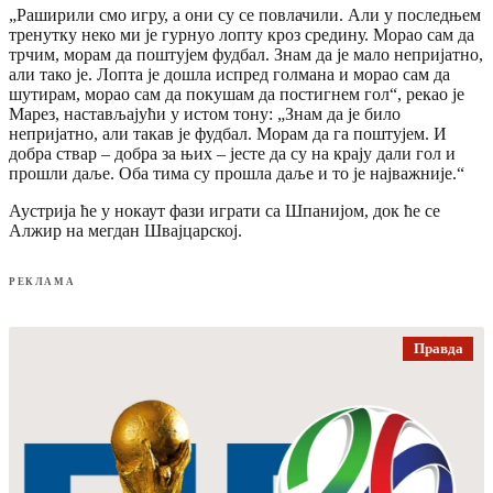
„Раширили смо игру, а они су се повлачили. Али у последњем
тренутку неко ми је гурнуо лопту кроз средину. Морао сам да
трчим, морам да поштујем фудбал. Знам да је мало непријатно,
али тако је. Лопта је дошла испред голмана и морао сам да
шутирам, морао сам да покушам да постигнем гол“, рекао је
Марез, настављајући у истом тону: „Знам да је било
непријатно, али такав је фудбал. Морам да га поштујем. И
добра ствар – добра за њих – јесте да су на крају дали гол и
прошли даље. Оба тима су прошла даље и то је најважније.“
Аустрија ће у нокаут фази играти са Шпанијом, док ће се
Алжир на мегдан Швајцарској.
РЕКЛАМА
Правда