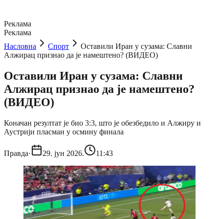
Реклама
Реклама
Насловна
Спорт
Оставили Иран у сузама: Славни
Алжирац признао да је намештено? (ВИДЕО)
Оставили Иран у сузама: Славни
Алжирац признао да је намештено?
(ВИДЕО)
Коначан резултат је био 3:3, што је обезбедило и Алжиру и
Аустрији пласман у осмину финала
Правда
·
29. јун 2026.
11:43