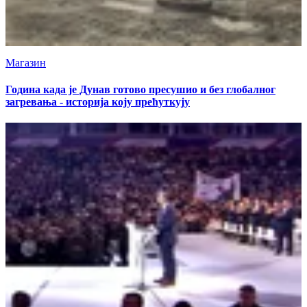
Магазин
Година када је Дунав готово пресушио и без глобалног
загревања - историја коју прећуткују