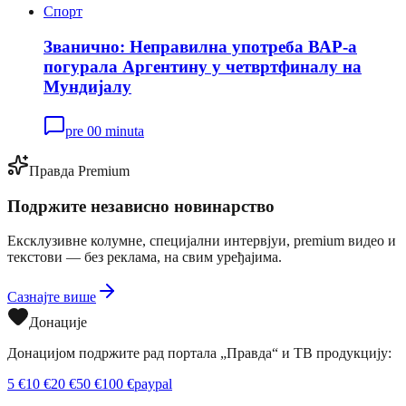
Спорт
Званично: Неправилна употреба ВАР-а
погурала Аргентину у четвртфиналу на
Мундијалу
pre 00 minuta
Правда Premium
Подржите независно новинарство
Ексклузивне колумне, специјални интервјуи, premium видео и
текстови — без реклама, на свим уређајима.
Сазнајте више
Донације
Донацијом подржите рад портала „Правда“ и ТВ продукцију:
5
€
10
€
20
€
50
€
100
€
paypal