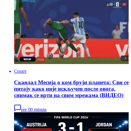
Спорт
Скандал Месија о ком бруји планета: Сви се
питају како није искључен после овога,
снимак се врти на свим мрежама (ВИДЕО)
pre 00 minuta