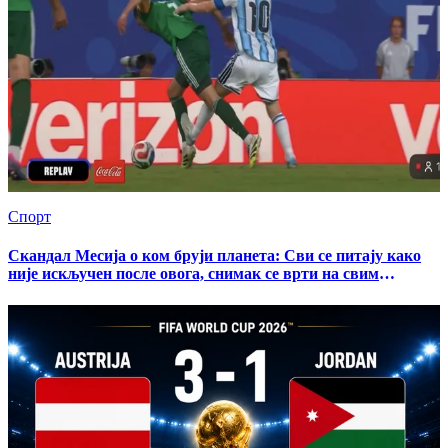
Спорт
Скандал Месија о ком бруји планета: Сви се питају како
није искључен после овога, снимак се врти на свим
мрежама (ВИДЕО)