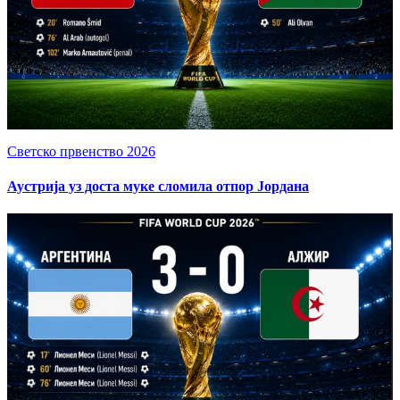
Светско првенство 2026
Аустрија уз доста муке сломила отпор Јордана