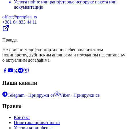
Услуга ноћне или ранојутарње испоруке пакета или
документације
office@pretplata.rs
+381 64 833 44 11
Правда
.
Независни медијски портал посвећен квалитетном
новинарству, дубинским анализама и поузданом извештавању
о актуелним догађајима.
Наши канали
Telegram - Придружи се
Viber - Придружи се
Правно
Контакт
Политика приватности
Услови коришћења