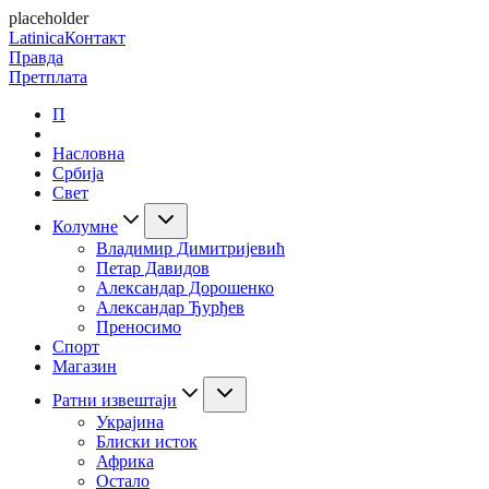
placeholder
Latinica
Контакт
Правда
Претплата
П
Насловна
Србија
Свет
Колумне
Владимир Димитријевић
Петар Давидов
Александар Дорошенко
Александар Ђурђев
Преносимо
Спорт
Магазин
Ратни извештаји
Украјина
Блиски исток
Африка
Остало