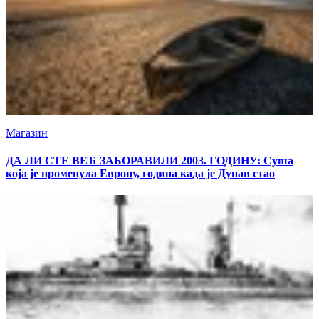
Магазин
ДА ЛИ СТЕ ВЕЋ ЗАБОРАВИЛИ 2003. ГОДИНУ: Суша
која је променула Европу, година када је Дунав стао