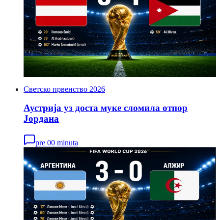
Светско првенство 2026
Аустрија уз доста муке сломила отпор
Јордана
pre 00 minuta