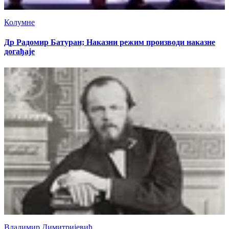
Колумне
Др Радомир Батуран; Наказни режим производи наказне
догађаје
Владимир Димитријевић