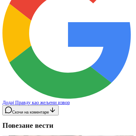
Додај Правду као жељени извор
Скочи на коментаре
Повезане вести