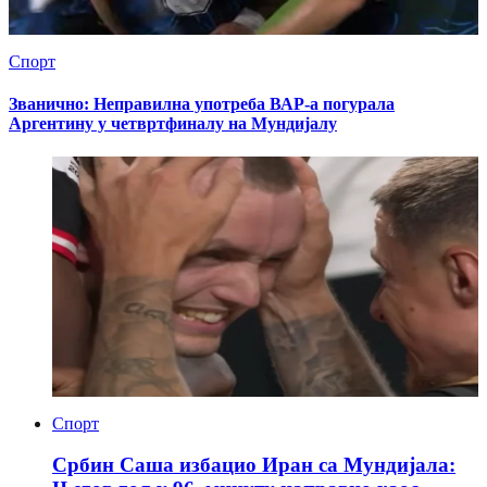
Спорт
Званично: Неправилна употреба ВАР-а погурала
Аргентину у четвртфиналу на Мундијалу
Спорт
Србин Саша избацио Иран са Мундијала: