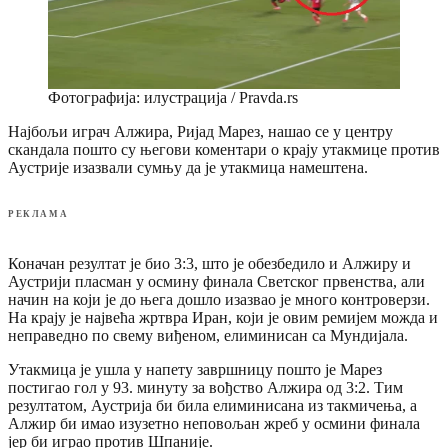
Фотографија: илустрација / Pravda.rs
Најбољи играч Алжира, Ријад Марез, нашао се у центру
скандала пошто су његови коментари о крају утакмице против
Аустрије изазвали сумњу да је утакмица намештена.
РЕКЛАМА
Коначан резултат је био 3:3, што је обезбедило и Алжиру и
Аустрији пласман у осмину финала Светског првенства, али
начин на који је до њега дошло изазвао је много контроверзи.
На крају је највећа жртвра Иран, који је овим ремијем можда и
неправедно по свему виђеном, елиминисан са Мундијала.
Утакмица је ушла у напету завршницу пошто је Марез
постигао гол у 93. минуту за вођство Алжира од 3:2. Тим
резултатом, Аустрија би била елиминисана из такмичења, а
Алжир би имао изузетно неповољан жреб у осмини финала
јер би играо против Шпаније.