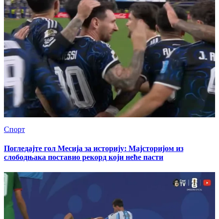
Спорт
Погледајте гол Месија за историју: Мајсторијом из
слободњака поставио рекорд који неће пасти