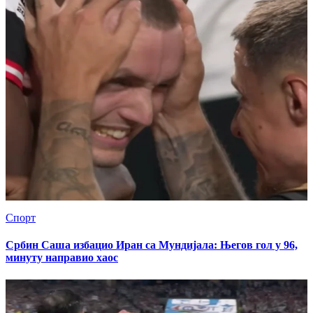
Спорт
Србин Саша избацио Иран са Мундијала: Његов гол у 96,
минуту направио хаос