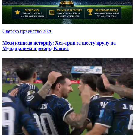
Светско првенство 2026
Меси исписао историју: Хет-трик за шесту круну на
Мундијалима и рекорд Клозеа