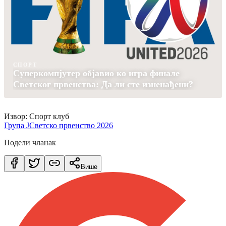
СПОРТ
Суперкомпјутер објавио ко игра финале
Светског првенства: Да ли сте изненађени?
Извор: Спорт клуб
Група Ј
Светско првенство 2026
Подели чланак
Више