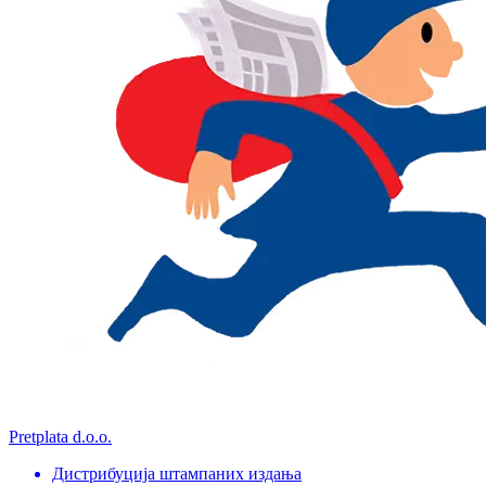
Pretplata d.o.o.
Дистрибуција штампаних издања