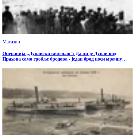
Магазин
Операција „Дунавски вилењак“: Да ли је Дунав код
Прахова само гробље бродова - један брод носи мрачну
тајну