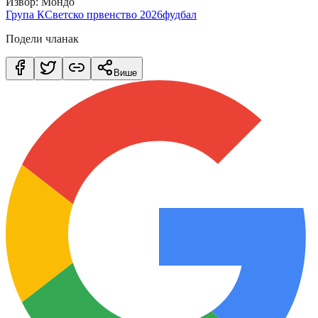
Извор: Мондо
Група К
Светско првенство 2026
фудбал
Подели чланак
Више