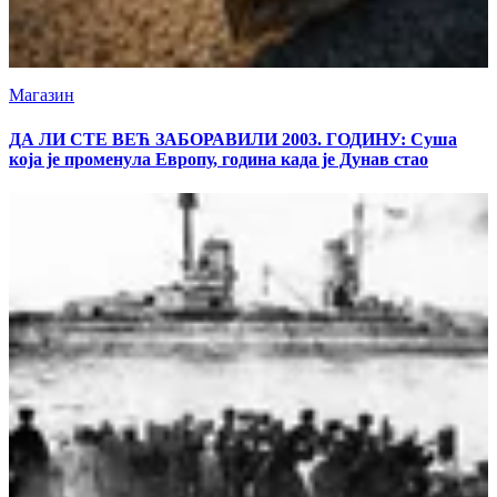
Магазин
ДА ЛИ СТЕ ВЕЋ ЗАБОРАВИЛИ 2003. ГОДИНУ: Суша
која је променула Европу, година када је Дунав стао