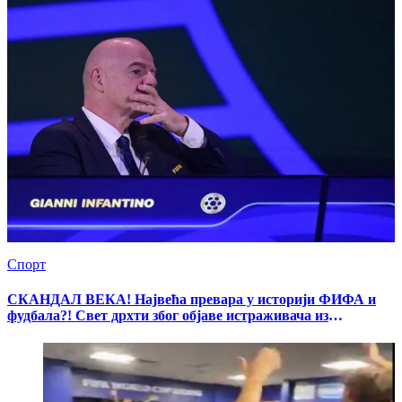
Спорт
СКАНДАЛ ВЕКА! Највећа превара у историји ФИФА и
фудбала?! Свет дрхти због објаве истраживача из
Аргентине