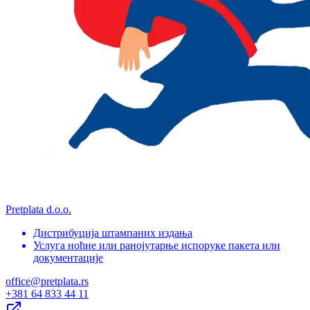
Pretplata d.o.o.
Дистрибуција штампаних издања
Услуга ноћне или ранојутарње испоруке пакета или
документације
office@pretplata.rs
+381 64 833 44 11