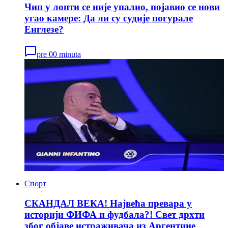
Чип у лопти се није упалио, појавио се нови
угао камере: Да ли су судије погурале
Енглезе?
pre 00 minuta
Спорт
СКАНДАЛ ВЕКА! Највећа превара у
историји ФИФА и фудбала?! Свет дрхти
због објаве истраживача из Аргентине