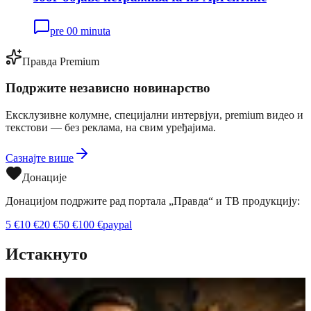
pre 00 minuta
Правда Premium
Подржите независно новинарство
Ексклузивне колумне, специјални интервјуи, premium видео и
текстови — без реклама, на свим уређајима.
Сазнајте више
Донације
Донацијом подржите рад портала „Правда“ и ТВ продукцију:
5
€
10
€
20
€
50
€
100
€
paypal
Истакнуто