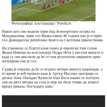
Фотографија: илустрација / Pravda.rs
Након што смо видели први бод Зеленортских острва на
Мундијалима, први гол Ирака након 40 година пао је и први
гол Демократске републике Конго на Светским првенствима.
На утакмици са Португалом повео је европски тим голом
Жоаоа Невеша на асистенцију Педра Нета у шестом минуту и
када су сви мислили да ће се тим резултатом завршити прво
полувреме пао је гол.
Судија је показао да ће се играти четири минута надокнаде, а
то време је већ прошло када је Артур Масуаку центрира са
десног бока. Нападач Њукасла Јоан Виса нашао се потпуно
сам на шест метара од гола и није му било тешко да затресе
мрежу ривала. Погледајте како: