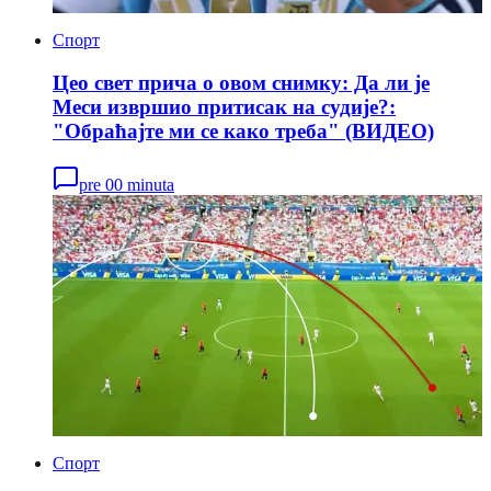
Спорт
Цео свет прича о овом снимку: Да ли је
Меси извршио притисак на судије?:
"Обраћајте ми се како треба" (ВИДЕО)
pre 00 minuta
Спорт