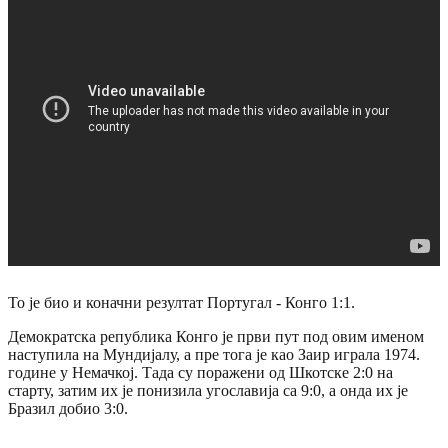
То је био и коначни резултат Португал - Конго 1:1.
Демократска република Конго је први пут под овим именом
наступила на Мундијалу, а пре тога је као Заир играла 1974.
године у Немачкој. Тада су поражени од Шкотске 2:0 на
старту, затим их је понизила угославија са 9:0, а онда их је
Бразил добио 3:0.