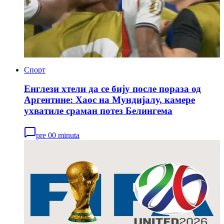
Спорт
Енглези хтели да се бију после пораза од
Аргентине: Хаос на Мундијалу, камере
ухватиле сраман потез Белингема
pre 00 minuta