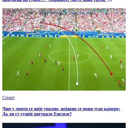
(ВИДЕО)
Спорт
Чип у лопти се није упалио, појавио се нови угао камере:
Да ли су судије погурале Енглезе?