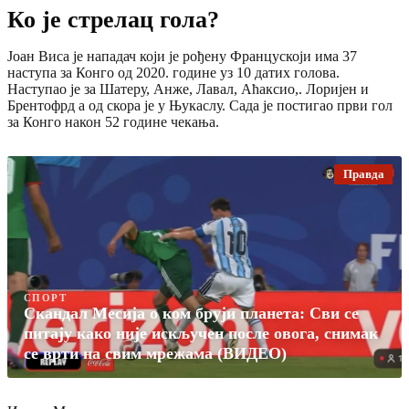
Ко је стрелац гола?
Јоан Виса је нападач који је рођену Францускоји има 37
наступа за Конго од 2020. године уз 10 датих голова.
Наступао је за Шатеру, Анже, Лавал, Аћаксио,. Лоријен и
Брентофрд а од скора је у Њукаслу. Сада је постигао први гол
за Конго након 52 године чекања.
Правда
СПОРТ
Скандал Месија о ком бруји планета: Сви се
питају како није искључен после овога, снимак
се врти на свим мрежама (ВИДЕО)