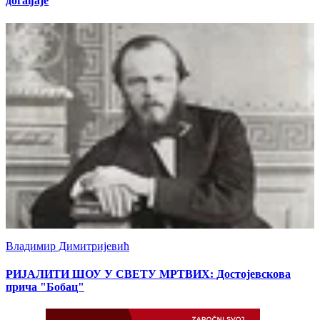
догађаје
Владимир Димитријевић
РИЈАЛИТИ ШОУ У СВЕТУ МРТВИХ: Достојевскова
прича "Бобац"