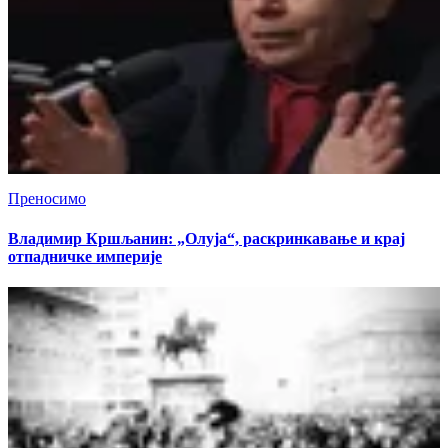
Преносимо
Владимир Кршљанин: „Олуја“, раскринкавање и крај
отпадничке империје