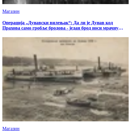
Магазин
Операција „Дунавски вилењак“: Да ли је Дунав код
Прахова само гробље бродова - један брод носи мрачну
тајну
Магазин