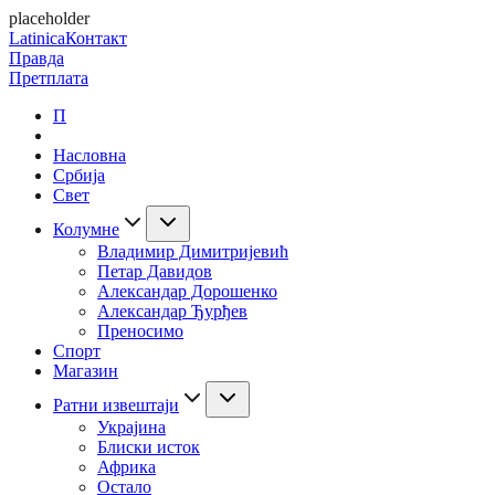
placeholder
Latinica
Контакт
Правда
Претплата
П
Насловна
Србија
Свет
Колумне
Владимир Димитријевић
Петар Давидов
Александар Дорошенко
Александар Ђурђев
Преносимо
Спорт
Магазин
Ратни извештаји
Украјина
Блиски исток
Африка
Остало