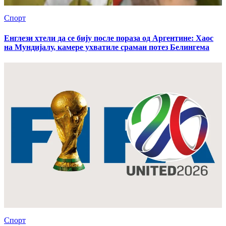
Спорт
Енглези хтели да се бију после пораза од Аргентине: Хаос
на Мундијалу, камере ухватиле сраман потез Белингема
Спорт