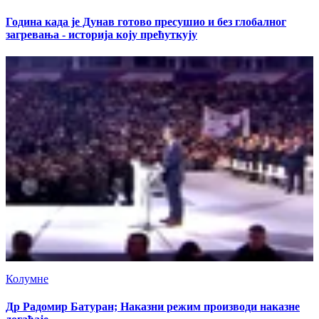
Година када је Дунав готово пресушио и без глобалног
загревања - историја коју прећуткују
Колумне
Др Радомир Батуран; Наказни режим производи наказне