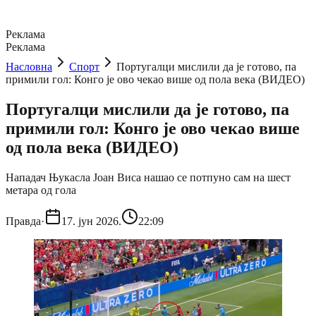
Реклама
Реклама
Насловна
Спорт
Португалци мислили да је готово, па
примили гол: Конго је ово чекао више од пола века (ВИДЕО)
Португалци мислили да је готово, па
примили гол: Конго је ово чекао више
од пола века (ВИДЕО)
Нападач Њукасла Јоан Виса нашао се потпуно сам на шест
метара од гола
Правда
·
17. јун 2026.
22:09