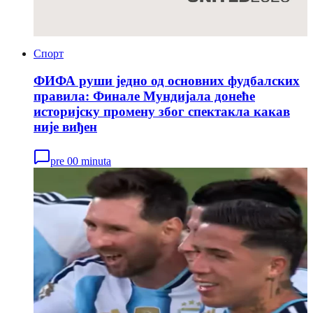
Спорт
ФИФА руши једно од основних фудбалских
правила: Финале Мундијала донеће
историјску промену због спектакла какав
није виђен
pre 00 minuta