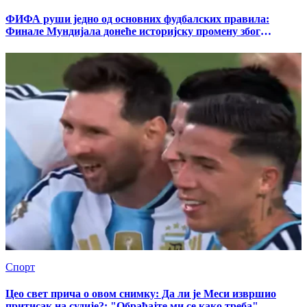
ФИФА руши једно од основних фудбалских правила:
Финале Мундијала донеће историјску промену због
спектакла какав није виђен
Спорт
Цео свет прича о овом снимку: Да ли је Меси извршио
притисак на судије?: "Обраћајте ми се како треба"