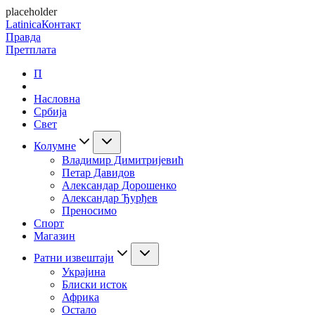
placeholder
Latinica
Контакт
Правда
Претплата
П
Насловна
Србија
Свет
Колумне
Владимир Димитријевић
Петар Давидов
Александар Дорошенко
Александар Ђурђев
Преносимо
Спорт
Магазин
Ратни извештаји
Украјина
Блиски исток
Африка
Остало