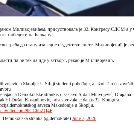
аном Миливојевићем, присуствовала је 32. Конгресу СДСМ-а у С
ност победити на Балкану.
сви треба да стану иза једне студентске листе. Миливојевић је р
 власти па ће тек да иде у затвор", рекао је Миливојевић.
ilivojević u Skoplju: U Srbiji studenti pobeđuju, a lažni Tito će završiti
atvoru
elegacija Demokratske stranke, u sastavu Srđan Milivojević, Dragana
akić i Dušan Kostadinović, prisustvovala je danas 32. Kongresu
ocijaldemokratskog saveza Makedonije u Skoplju.
ic.twitter.com/8iCChbZQ4F
 Demokratska stranka (@demokrate)
June 7, 2026