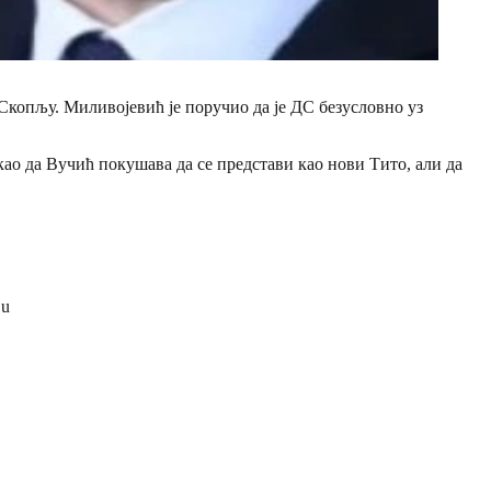
копљу. Миливојевић је поручио да је ДС безусловно уз
екао да Вучић покушава да се представи као нови Тито, али да
 u