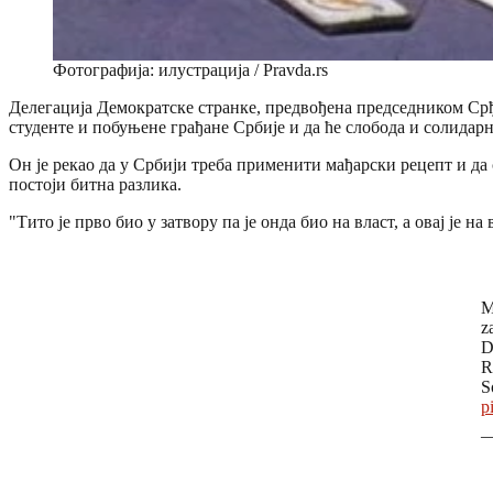
Фотографија: илустрација / Pravda.rs
Делегација Демократске странке, предвођена председником Срђ
студенте и побуњене грађане Србије и да ће слобода и солидар
Oн је рекао да у Србији треба применити мађарски рецепт и да 
постоји битна разлика.
"Тито је прво био у затвору па је онда био на власт, а овај је на
M
z
D
R
S
p
—