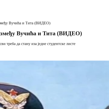
међу Вучића и Тита (ВИДЕО)
змеђу Вучића и Тита (ВИДЕО)
ви треба да стану иза једне студентске листе