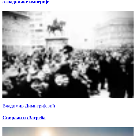
отпадничке империје
Владимир Димитријевић
Свирачи из Загреба