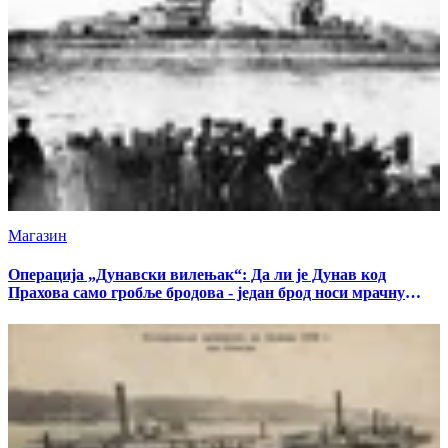
Магазин
Операција „Дунавски вилењак“: Да ли је Дунав код
Прахова само гробље бродова - један брод носи мрачну
тајну