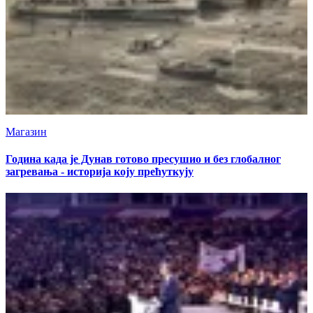
Магазин
Година када је Дунав готово пресушио и без глобалног
загревања - историја коју прећуткују