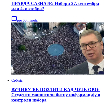
ПРАВДА САЗНАЈЕ: Избори 27. септембра
или 4. октобра?
pre 00 minuta
Србија
ВУЧИЋУ ЋЕ ПОЗЛИТИ КАД ЧУЈЕ ОВО:
Студенти саопштили битну информацију о
контроли избора