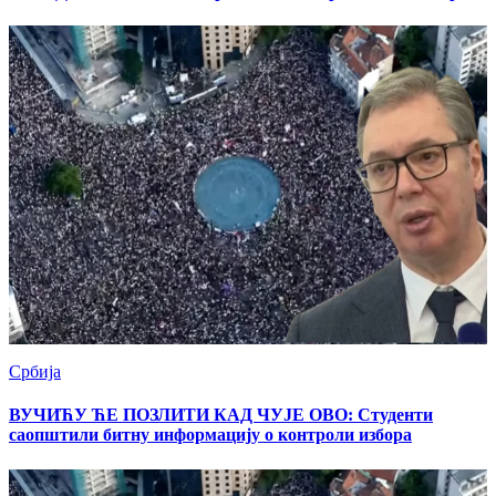
Србија
ВУЧИЋУ ЋЕ ПОЗЛИТИ КАД ЧУЈЕ ОВО: Студенти
саопштили битну информацију о контроли избора