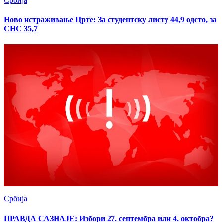
Србија
Ново истраживање Црте: За студентску листу 44,9 одсто, за
СНС 35,7
Србија
ПРАВДА САЗНАЈЕ: Избори 27. септембра или 4. октобра?