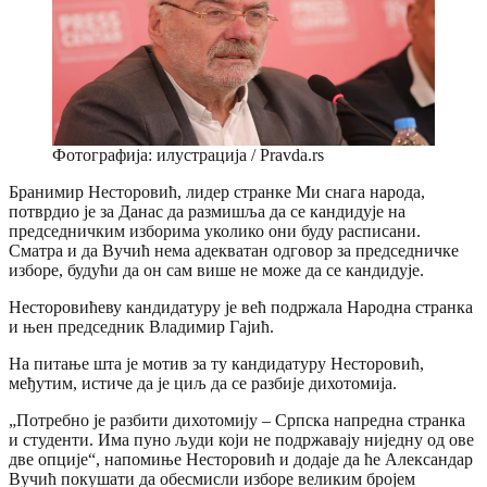
Фотографија: илустрација / Pravda.rs
Бранимир Несторовић, лидер странке Ми снага народа,
потврдио је за Данас да размишља да се кандидује на
председничким изборима уколико они буду расписани.
Сматра и да Вучић нема адекватан одговор за председничке
изборе, будући да он сам више не може да се кандидује.
Несторовићеву кандидатуру је већ подржала Народна странка
и њен председник Владимир Гајић.
На питање шта је мотив за ту кандидатуру Несторовић,
међутим, истиче да је циљ да се разбије дихотомија.
„Потребно је разбити дихотомију – Српска напредна странка
и студенти. Има пуно људи који не подржавају ниједну од ове
две опције“, напомиње Несторовић и додаје да ће Александар
Вучић покушати да обесмисли изборе великим бројем