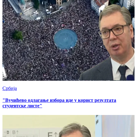
Србија
"Вучићево одлагање избора иде у корист резултата
студентске листе"