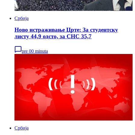
Србија
Ново истраживање Црте: За студентску
листу 44,9 одсто, за СНС 35,7
pre 00 minuta
Србија