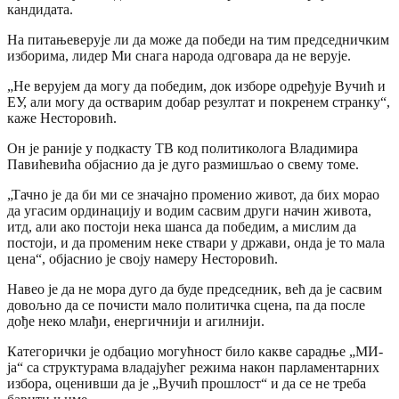
кандидата.
На питањеверује ли да може да победи на тим председничким
изборима, лидер Ми снага народа одговара да не верује.
„Не верујем да могу да победим, док изборе одређује Вучић и
ЕУ, али могу да остварим добар резултат и покренем странку“,
каже Несторовић.
Он је раније у подкасту ТВ код политиколога Владимира
Павићевића објаснио да је дуго размишљао о свему томе.
„Тачно је да би ми се значајно променио живот, да бих морао
да угасим ординацију и водим сасвим други начин живота,
итд, али ако постоји нека шанса да победим, а мислим да
постоји, и да променим неке ствари у држави, онда је то мала
цена“, објаснио је своју намеру Несторовић.
Навео је да не мора дуго да буде председник, већ да је сасвим
довољно да се почисти мало политичка сцена, па да после
дође неко млађи, енергичнији и агилнији.
Категорички је одбацио могућност било какве сарадње „МИ-
ја“ са структурама владајућег режима након парламентарних
избора, оценивши да је „Вучић прошлост“ и да се не треба