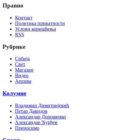
Правно
Контакт
Политика приватности
Услови коришћења
RSS
Рубрике
Србија
Свет
Магазин
Видео
Архива
Колумне
Владимир Димитријевић
Петар Давидов
Александар Дорошенко
Александар Ђурђев
Преносимо