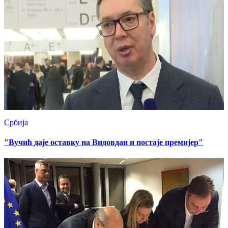
Србија
"Вучић даје оставку на Видовдан и постаје премијер"