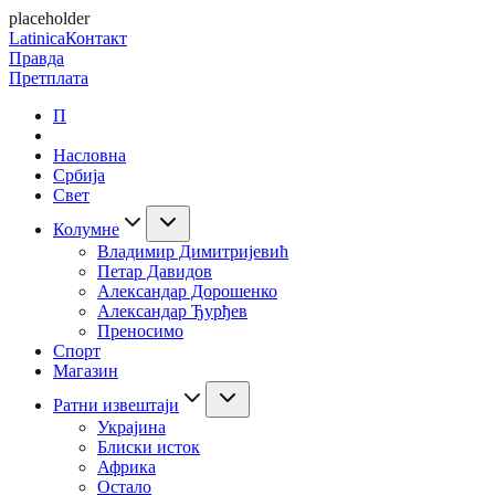
placeholder
Latinica
Контакт
Правда
Претплата
П
Насловна
Србија
Свет
Колумне
Владимир Димитријевић
Петар Давидов
Александар Дорошенко
Александар Ђурђев
Преносимо
Спорт
Магазин
Ратни извештаји
Украјина
Блиски исток
Африка
Остало