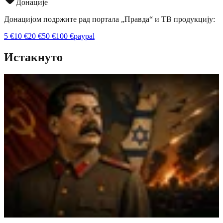
Донације
Донацијом подржите рад портала „Правда“ и ТВ продукцију:
5
€
10
€
20
€
50
€
100
€
paypal
Истакнуто