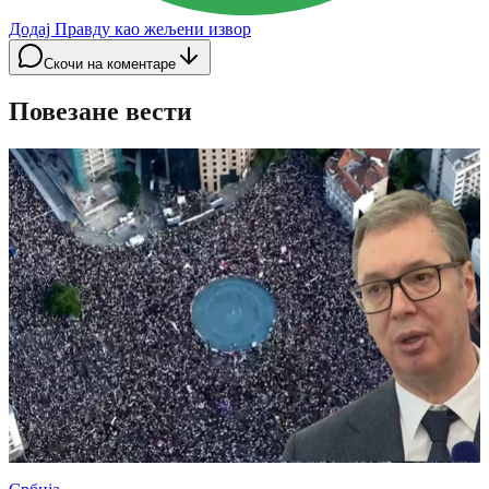
Додај Правду као жељени извор
Скочи на коментаре
Повезане вести