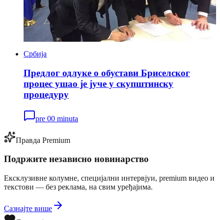
Србија
Предлог одлуке о обустави Бриселског
процес ушао је јуче у скупштинску
процедуру
pre 00 minuta
Правда Premium
Подржите независно новинарство
Ексклузивне колумне, специјални интервјуи, premium видео и
текстови — без реклама, на свим уређајима.
Сазнајте више