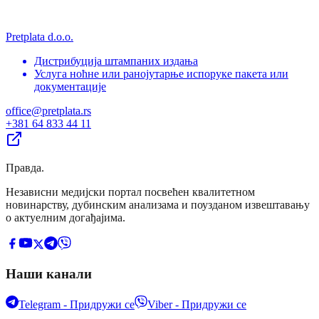
Pretplata d.o.o.
Дистрибуција штампаних издања
Услуга ноћне или ранојутарње испоруке пакета или
документације
office@pretplata.rs
+381 64 833 44 11
Правда
.
Независни медијски портал посвећен квалитетном
новинарству, дубинским анализама и поузданом извештавању
о актуелним догађајима.
Наши канали
Telegram - Придружи се
Viber - Придружи се