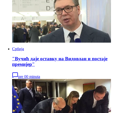
Србија
"Вучић даје оставку на Видовдан и постаје
премијер"
pre 00 minuta