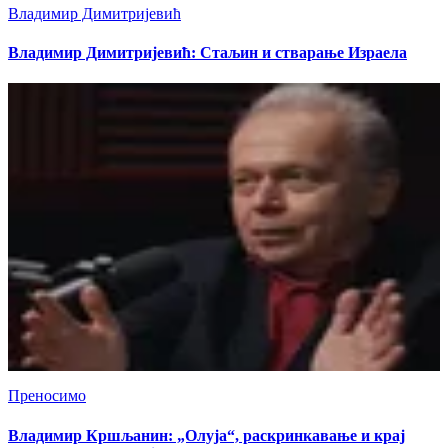
Владимир Димитријевић
Владимир Димитријевић: Стаљин и стварање Израела
Преносимо
Владимир Кршљанин: „Олуја“, раскринкавање и крај