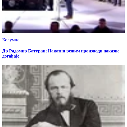
Колумне
Др Радомир Батуран; Наказни режим производи наказне
догађаје