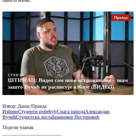
бавити њиме.
Правда
СРБИЈА
ШТИМАЦ: Видео сам ново истраживање - знам
зашто Вучић не расписује изборе (ВИДЕО)
Извор: Данас/Правда
Избори
Студенти побеђују
Снага народа
Александар
Вучић
Студентска листа
Бранимир Несторовић
Подели чланак