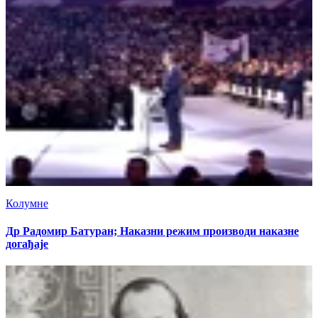
Колумне
Др Радомир Батуран; Наказни режим производи наказне
догађаје