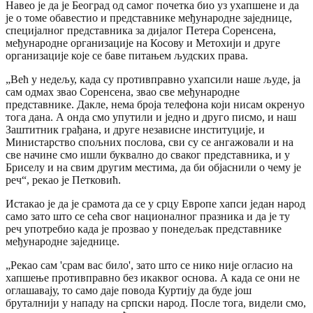
Навео је да је Београд од самог почетка био уз ухапшене и да
је о томе обавестио и представнике међународне заједнице,
специјалног представника за дијалог Петера Соренсена,
међународне организације на Косову и Метохији и друге
организације које се баве питањем људских права.
„Већ у недељу, када су противправно ухапсили наше људе, ја
сам одмах звао Соренсена, звао све међународне
представнике. Дакле, нема броја телефона који нисам окренуо
тога дана. А онда смо упутили и једно и друго писмо, и наш
Заштитник грађана, и друге независне институције, и
Министарство спољних послова, сви су се ангажовали и на
све начине смо ишли буквално до сваког представника, и у
Бриселу и на свим другим местима, да би објаснили о чему је
реч“, рекао је Петковић.
Истакао је да је срамота да се у срцу Европе хапси један народ
само зато што се сећа свог националног празника и да је ту
реч употребио када је прозвао у понедељак представнике
међународне заједнице.
„Рекао сам 'срам вас било', зато што се нико није огласио на
хапшење противправно без икаквог основа. А када се они не
оглашавају, то само даје повода Куртију да буде још
бруталнији у нападу на српски народ. После тога, видели смо,