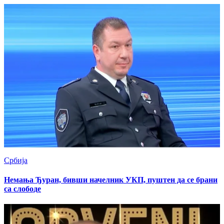
Србија
Немања Ђуран, бивши начелник УКП, пуштен да се брани
са слободе