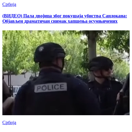
Србија
(ВИДЕО) Пала двојица због покушаја убиства Сандокана:
Објављен драматичан снимак хапшења осумњичених
Србија