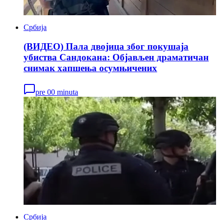
Србија
(ВИДЕО) Пала двојица због покушаја
убиства Сандокана: Објављен драматичан
снимак хапшења осумњичених
pre 00 minuta
Србија