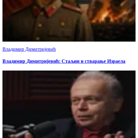
Владимир Димитријевић
Владимир Димитријевић: Стаљин и стварање Израела