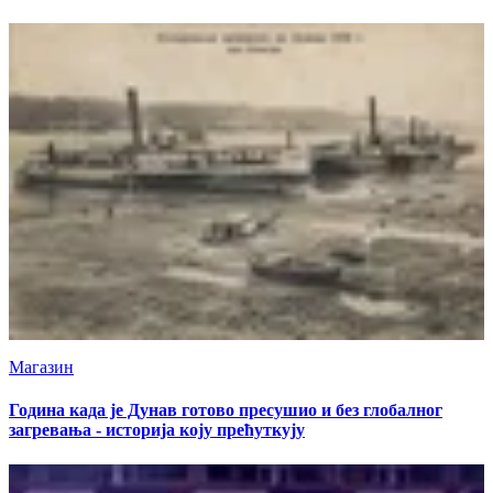
тајну
Магазин
Година када је Дунав готово пресушио и без глобалног
загревања - историја коју прећуткују