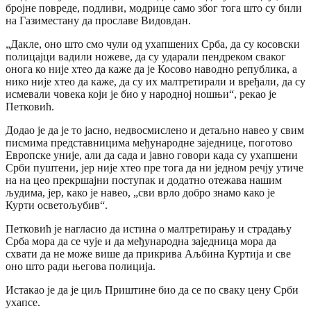
бројне повреде, подливи, модрице само због тога што су били
на Газиместану да прославе Видовдан.
„Дакле, оно што смо чули од ухапшених Срба, да су косовски
полицајци вадили ножеве, да су ударали пендреком сваког
онога ко није хтео да каже да је Косово наводно република, а
нико није хтео да каже, да су их малтретирали и вређали, да су
исмевали човека који је био у народној ношњи“, рекао је
Петковић.
Додао је да је то јасно, недвосмислено и детаљно навео у свим
писмима представницима међународне заједнице, поготово
Европске уније, али да сада и јавно говори када су ухапшени
Срби пуштени, јер није хтео пре тога да ни једном речју утиче
на на цео прекршајни поступак и додатно отежава нашим
људима, јер, како је навео, „сви врло добро знамо како је
Курти осветољубив“.
Петковић је нагласио да истина о малтретирању и страдању
Срба мора да се чује и да међународна заједница мора да
схвати да не може више да прикрива Аљбина Куртија и све
оно што ради његова полиција.
Истакао је да је циљ Приштине био да се по сваку цену Срби
ухапсе.