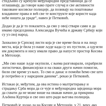
стидљиво су кренули међународни представници да се
оглашавају, да говоре како прате случај и све активности
такозване косовске полиције, да позивају на поштовање
владавине права и већ све те конструкте које користе када
неће ништа да ураде“, навео је Петковић.
Додао је да је то показатељ да смо у овој ствари сами и да
имамо председника Александра Вучића и државу Србију који
су уз свој народ.
Захвалио је Српској листи која је све време била и на лицу
места, која је била уз наше људе када су их пустили, а одузели
им документа и нису имали право да напусте простор Косова
и Метохије.
„Ми смо наше људе окупили, с њима разговарали, охрабрили
логистички, финансијски и на сваки други начин помогли,
били све време уз њих. То смо и данас и помоћи ћемо све што
је потребно и у наредним данима“, рекао је Петковић.
Истакао је, међутим, да ова истина о малтретирању и
страдању Срба мора да се чује и међународна заједница мора
да схвати да не може више на овакав начин да прикрива
Аљбина Куртија и све оно што ради његова полиција.
Петковић је додао да на Косову и Метохији, у 21. веку, ако