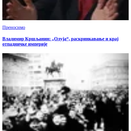
Преносимо
Владимир Кршљанин: „Олуја“, раскринкавање и крај
отпадничке империје