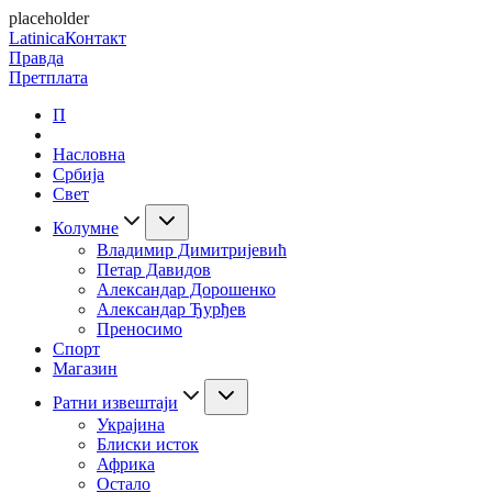
placeholder
Latinica
Контакт
Правда
Претплата
П
Насловна
Србија
Свет
Колумне
Владимир Димитријевић
Петар Давидов
Александар Дорошенко
Александар Ђурђев
Преносимо
Спорт
Магазин
Ратни извештаји
Украјина
Блиски исток
Африка
Остало