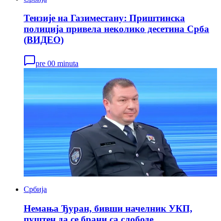
Тензије на Газиместану: Приштинска
полиција привела неколико десетина Срба
(ВИДЕО)
pre 00 minuta
Србија
Немања Ђуран, бивши начелник УКП,
пуштен да се брани са слободе