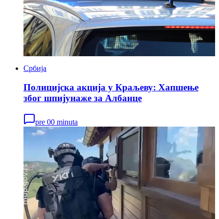
Србија
Полицијска акција у Краљеву: Хапшење
због шпијунаже за Албанце
pre 00 minuta