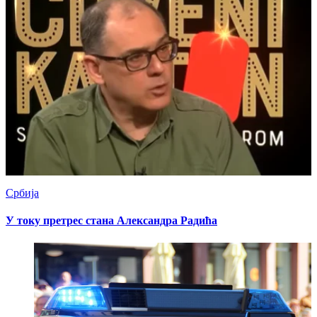
Србија
У току претрес стана Александра Радића