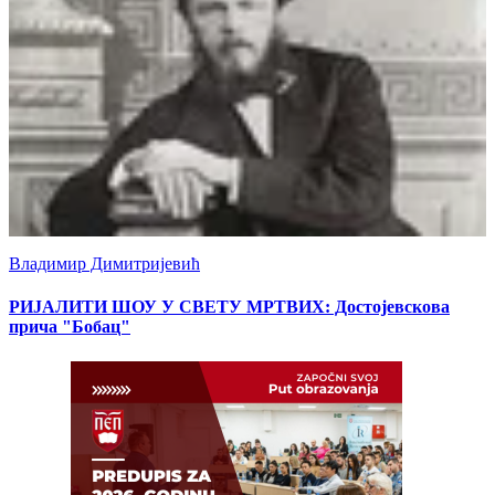
Владимир Димитријевић
РИЈАЛИТИ ШОУ У СВЕТУ МРТВИХ: Достојевскова
прича "Бобац"