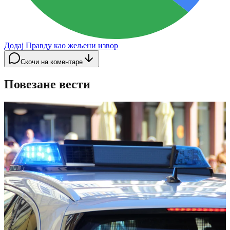
Додај Правду као жељени извор
Скочи на коментаре
Повезане вести