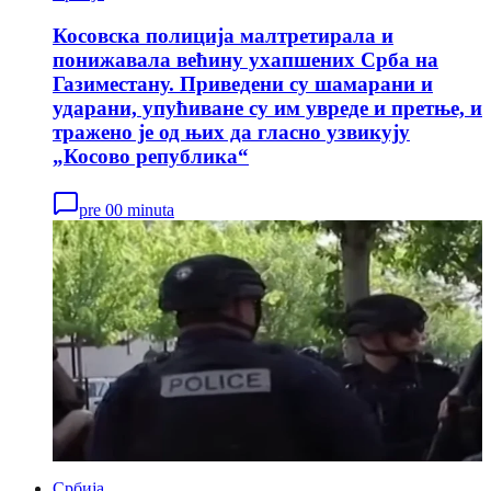
Косовска полиција малтретирала и
понижавала већину ухапшених Срба на
Газиместану. Приведени су шамарани и
ударани, упућиване су им увреде и претње, и
тражено је од њих да гласно узвикују
„Косово република“
pre 00 minuta
Србија