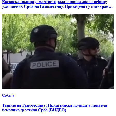
Косовска полиција малтретирала и понижавала већину
ухапшених Срба на Газиместану. Приведени су шамарани
и ударани, упућиване су им увреде и претње, и тражено је
од њих да гласно узвикују „Косово република“
Србија
Тензије на Газиместану: Приштинска полиција привела
неколико десетина Срба (ВИДЕО)