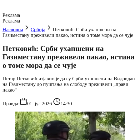
Реклама
Реклама
Насловна
Србија
Петковић: Срби ухапшени на
Газиместану преживели пакао, истина о томе мора да се чује
Петковић: Срби ухапшени на
Газиместану преживели пакао, истина
о томе мора да се чује
Петар Петковић изјавио је да су Срби ухапшени на Видовдан
на Газиместану до пуштања на слободу преживели „прави
пакао“
Правда
·
01. јул 2026.
14:30