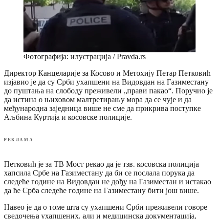
Фотографија: илустрација / Pravda.rs
Директор Канцеларије за Косово и Метохију Петар Петковић
изјавио је да су Срби ухапшени на Видовдан на Газиместану
до пуштања на слободу преживели „прави пакао“. Поручио је
да истина о њиховом малтретирању мора да се чује и да
међународна заједница више не сме да прикрива поступке
Аљбина Куртија и косовске полиције.
РЕКЛАМА
Петковић је за ТВ Мост рекао да је тзв. косовска полиција
хапсила Србе на Газиместану да би се послала порука да
следеће године на Видовдан не дођу на Газиместан и истакао
да ће Срба следеће године на Газиместану бити још више.
Навео је да о томе шта су ухапшени Срби преживели говоре
сведочења ухапшених, али и медицинска документација,