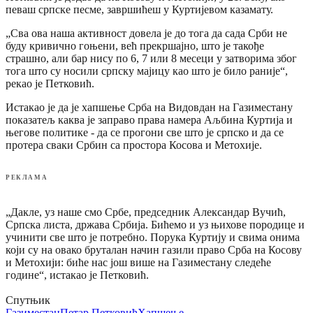
певаш српске песме, завршићеш у Куртијевом казамату.
„Сва ова наша активност довела је до тога да сада Срби не
буду кривично гоњени, већ прекршајно, што је такође
страшно, али бар нису по 6, 7 или 8 месеци у затворима због
тога што су носили српску мајицу као што је било раније“,
рекао је Петковић.
Истакао је да је хапшење Срба на Видовдан на Газиместану
показатељ каква је заправо права намера Аљбина Куртија и
његове политике - да се прогони све што је српско и да се
протера сваки Србин са простора Косова и Метохије.
РЕКЛАМА
„Дакле, уз наше смо Србе, председник Александар Вучић,
Српска листа, држава Србија. Бићемо и уз њихове породице и
учинити све што је потребно. Порука Куртију и свима онима
који су на овако бруталан начин газили право Срба на Косову
и Метохији: биће нас још више на Газиместану следеће
године“, истакао је Петковић.
Спутњик
Газиместан
Петар Петковић
Хапшење