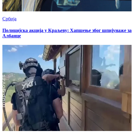
Србија
Полицијска акција у Краљеву: Хапшење због шпијунаже за
Албанце