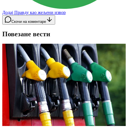
Додај Правду као жељени извор
Скочи на коментаре
Повезане вести