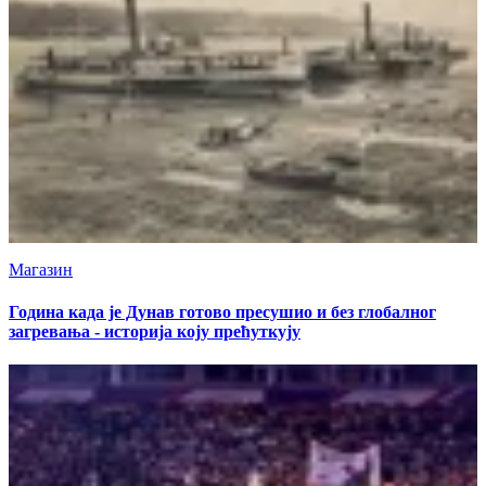
Магазин
Година када је Дунав готово пресушио и без глобалног
загревања - историја коју прећуткују