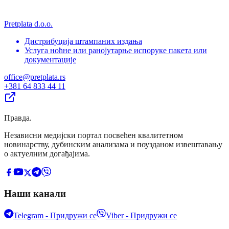
Pretplata d.o.o.
Дистрибуција штампаних издања
Услуга ноћне или ранојутарње испоруке пакета или
документације
office@pretplata.rs
+381 64 833 44 11
Правда
.
Независни медијски портал посвећен квалитетном
новинарству, дубинским анализама и поузданом извештавању
о актуелним догађајима.
Наши канали
Telegram - Придружи се
Viber - Придружи се