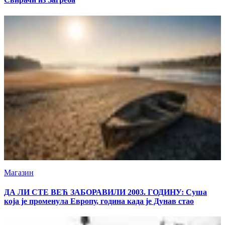
Магазин
ДА ЛИ СТЕ ВЕЋ ЗАБОРАВИЛИ 2003. ГОДИНУ: Суша
која је променула Европу, година када је Дунав стао