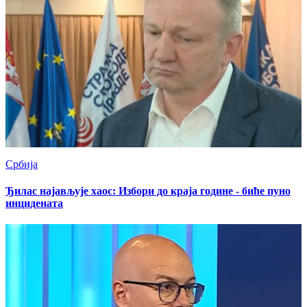
Србија
Ђилас најављује хаос: Избори до краја године - биће пуно
инцидената