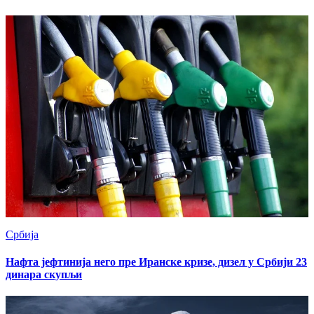
Србија
Нафта јефтинија него пре Иранске кризе, дизел у Србији 23
динара скупљи