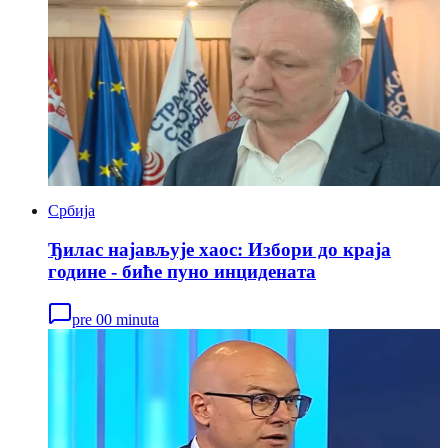
Србија
Ђилас најављује хаос: Избори до краја
године - биће пуно инцидената
pre 00 minuta