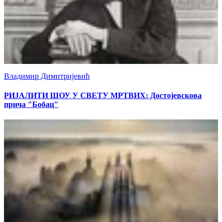
Владимир Димитријевић
РИЈАЛИТИ ШОУ У СВЕТУ МРТВИХ: Достојевскова
прича "Бобац"