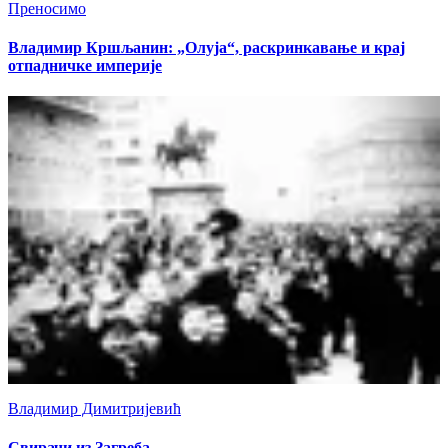
Преносимо
Владимир Кршљанин: „Олуја“, раскринкавање и крај
отпадничке империје
Владимир Димитријевић
Свирачи из Загреба