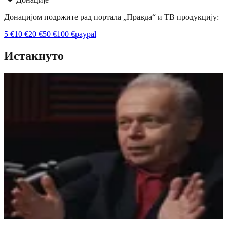
Донацијом подржите рад портала „Правда“ и ТВ продукцију:
5
€
10
€
20
€
50
€
100
€
paypal
Истакнуто