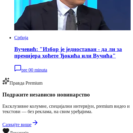
Србија
Вучевић: "Избор је једноставан - да ли за
премијера хоћете Ђокића или Вучића"
pre 00 minuta
Правда Premium
Подржите независно новинарство
Ексклузивне колумне, специјални интервјуи, premium видео и
текстови — без реклама, на свим уређајима.
Сазнајте више
Донације