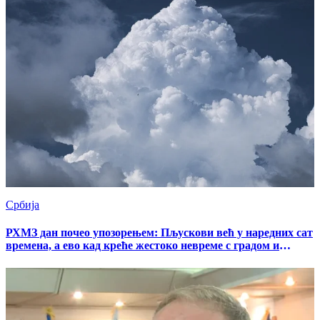
Србија
РХМЗ дан почео упозорењем: Пљускови већ у наредних сат
времена, а ево кад креће жестоко невреме с градом и
олујним ветром