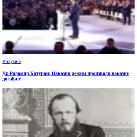
Колумне
Др Радомир Батуран; Наказни режим производи наказне
догађаје