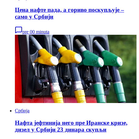
Цена нафте пада, а гориво поскупљује –
само у Србији
pre 00 minuta
Србија
Нафта јефтинија него пре Иранске кризе,
дизел у Србији 23 динара скупљи