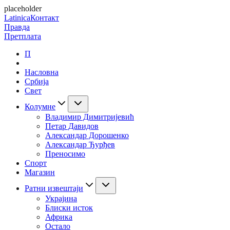
placeholder
Latinica
Контакт
Правда
Претплата
П
Насловна
Србија
Свет
Колумне
Владимир Димитријевић
Петар Давидов
Александар Дорошенко
Александар Ђурђев
Преносимо
Спорт
Магазин
Ратни извештаји
Украјина
Блиски исток
Африка
Остало