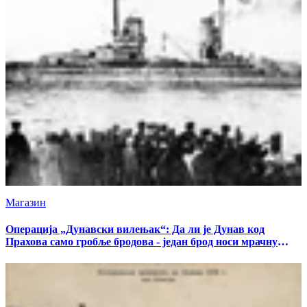
Магазин
Операција „Дунавски вилењак“: Да ли је Дунав код
Прахова само гробље бродова - један брод носи мрачну
тајну