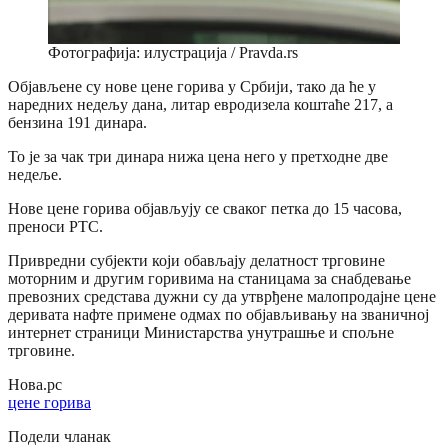
Фотографија: илустрација / Pravda.rs
Објављене су нове цене горива у Србији, тако да ће у
наредних недељу дана, литар евродизела коштаће 217, а
бензина 191 динара.
То је за чак три динара нижа цена него у претходне две
недеље.
Нове цене горива објављују се сваког петка до 15 часова,
преноси РТС.
Привредни субјекти који обављају делатност трговине
моторним и другим горивима на станицама за снабдевање
превозних средстава дужни су да утврђене малопродајне цене
деривата нафте примене одмах по објављивању на званичној
интернет страници Министарства унутрашње и спољне
трговине.
Нова.рс
цене горива
Подели чланак