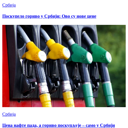
Србија
Поскупело гориво у Србији: Ово су нове цене
Србија
Цена нафте пада, а гориво поскупљује – само у Србији