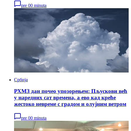
pre 00 minuta
Србија
РХМЗ дан почео упозорењем: Пљускови већ
у наредних сат времена, а ево кад креће
жестоко невреме с градом и олујним ветром
pre 00 minuta