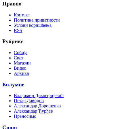
Правно
Контакт
Политика приватности
Услови коришћења
RSS
Рубрике
Србија
Свет
Магазин
Видео
Архива
Колумне
Владимир Димитријевић
Петар Давидов
Александар Дорошенко
Александар Ђурђев
Преносимо
Спорт