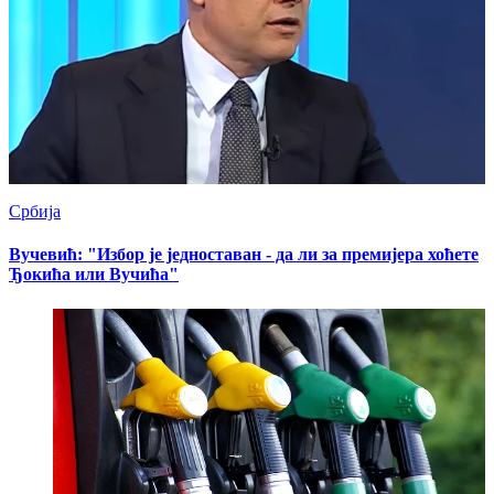
Србија
Вучевић: "Избор је једноставан - да ли за премијера хоћете
Ђокића или Вучића"