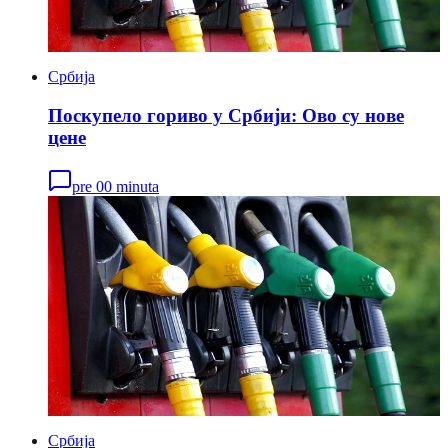
Србија
Поскупело гориво у Србији: Ово су нове
цене
pre 00 minuta
Србија