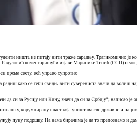
туденти ништа не питају нити траже сарадњу. Трагикомично је ко
а Радуловић коментаришући изјаве Маринике Тепић (ССП) о могу
ен према свету, већ управо супротно.
 радиш како се теби свиди. Бити суверениста значи да волиш најп
и да си за Русију или Кину, значи да си за Србију"; написао је 
батинашку, корумпирану власт која уништава све државне и национ
ужују пуну подршку. На нама бирачима је да то препознамо и да