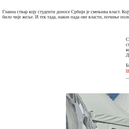
Главна ствар коју студенти доносе Србији је смењива власт. Кој
било чије жеље. И тек тада, након пада ове власти, почиње поли
С
с
к
Д
Б
h
—