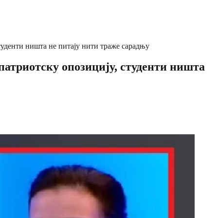
енти ништа не питају нити траже сарадњу
риотску опозицију, студенти ништа