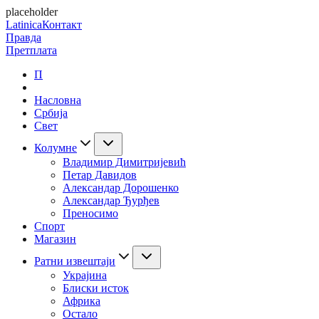
placeholder
Latinica
Контакт
Правда
Претплата
П
Насловна
Србија
Свет
Колумне
Владимир Димитријевић
Петар Давидов
Александар Дорошенко
Александар Ђурђев
Преносимо
Спорт
Магазин
Ратни извештаји
Украјина
Блиски исток
Африка
Остало