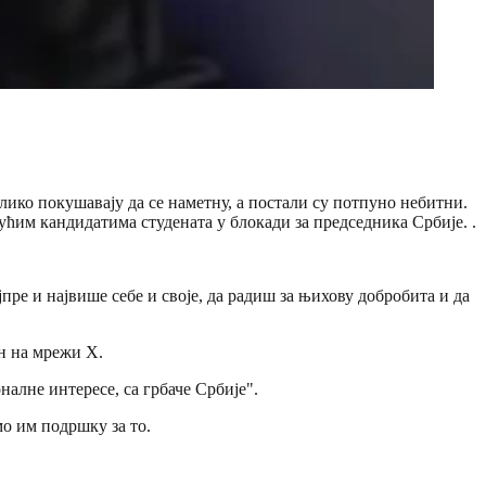
лико покушавају да се наметну, а постали су потпуно небитни.
ћим кандидатима студената у блокади за председника Србије. .
ре и највише себе и своје, да радиш за њихову добробита и да
он на мрежи X.
алне интересе, са грбаче Србије".
мо им подршку за то.