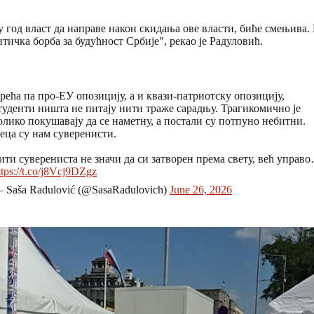
у год власт да направе након скидања ове власти, биће смењива. Н
тичка борба за будућност Србије", рекао је Радуловић.
рећа па про-ЕУ опозицију, а и квази-патриотску опозицију,
туденти ништа не питају нити траже сарадњу. Трагикомично је
олико покушавају да се наметну, а постали су потпуно небитни.
еца су нам суверенисти.
ити суверениста не значи да си затворен према свету, већ управ
ttps://t.co/j8Vcj9DZgz
 Saša Radulović (@SasaRadulovich)
June 26, 2026