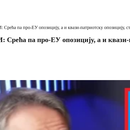
па про-ЕУ опозицију, а и квази-патриотску опозицију, студ
 па про-ЕУ опозицију, а и квази-пат