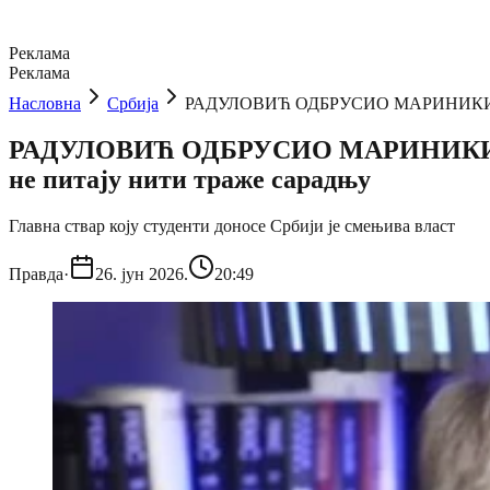
Реклама
Реклама
Насловна
Србија
РАДУЛОВИЋ ОДБРУСИО МАРИНИКИ: Срећа 
РАДУЛОВИЋ ОДБРУСИО МАРИНИКИ: Срећа
не питају нити траже сарадњу
Главна ствар коју студенти доносе Србији је смењива власт
Правда
·
26. јун 2026.
20:49