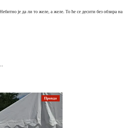
ебитно је да ли то желе, а желе. То ће се десити без обзира на
о…
Правда