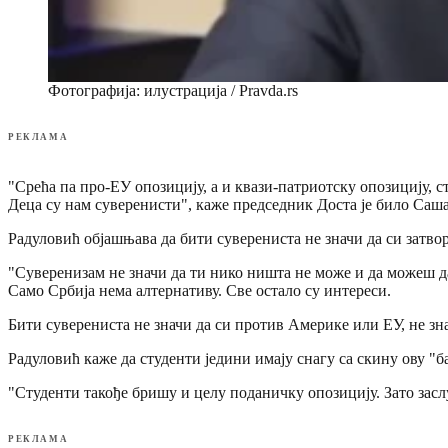
Фотографија: илустрација / Pravda.rs
РЕКЛАМА
"Срећа па про-ЕУ опозицију, а и квази-патриотску опозицију, с
Деца су нам суверенисти", каже председник Доста је било Саш
Радуловић објашњава да бити суверениста не значи да си затвор
"Суверенизам не значи да ти нико ништа не може и да можеш да
Само Србија нема алтернативу. Све остало су интереси.
Бити суверениста не значи да си против Америке или ЕУ, не знач
Радуловић каже да студенти једини имају снагу са скину ову "
"Студенти такође бришу и целу поданичку опозицију. Зато засл
РЕКЛАМА