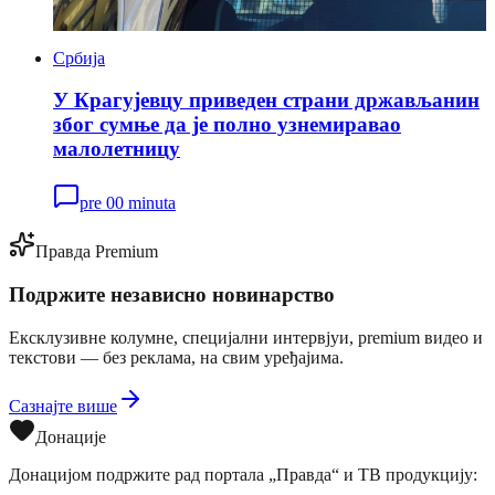
Србија
У Крагујевцу приведен страни држављанин
због сумње да је полно узнемиравао
малолетницу
pre 00 minuta
Правда Premium
Подржите независно новинарство
Ексклузивне колумне, специјални интервјуи, premium видео и
текстови — без реклама, на свим уређајима.
Сазнајте више
Донације
Донацијом подржите рад портала „Правда“ и ТВ продукцију: