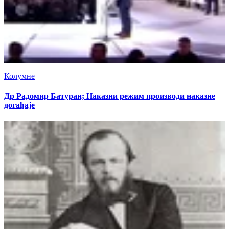
Колумне
Др Радомир Батуран; Наказни режим производи наказне
догађаје