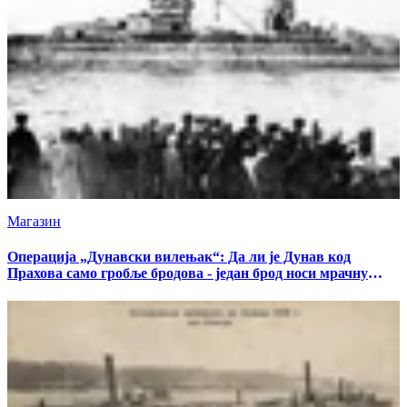
Магазин
Операција „Дунавски вилењак“: Да ли је Дунав код
Прахова само гробље бродова - један брод носи мрачну
тајну