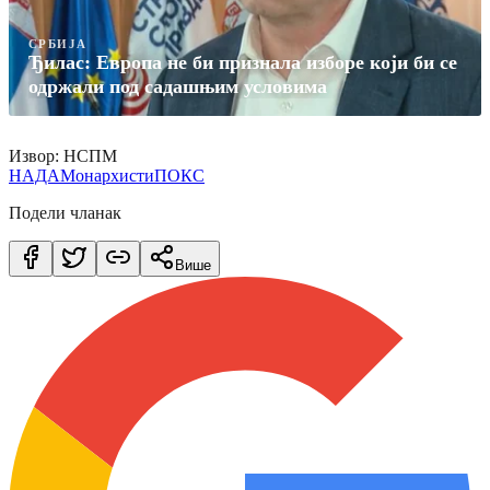
СРБИЈА
Ђилас: Европа не би признала изборе који би се
одржали под садашњим условима
Извор: НСПМ
НАДА
Монархисти
ПОКС
Подели чланак
Више