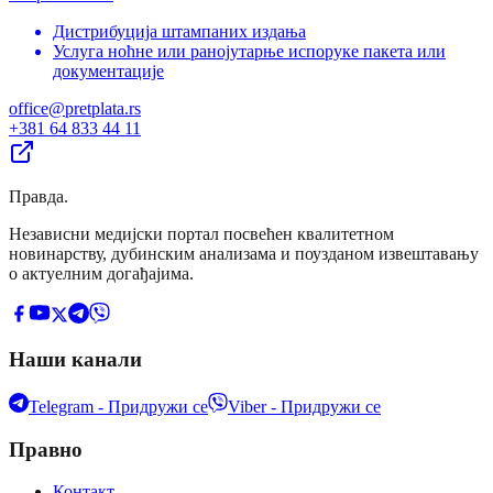
Дистрибуција штампаних издања
Услуга ноћне или ранојутарње испоруке пакета или
документације
office@pretplata.rs
+381 64 833 44 11
Правда
.
Независни медијски портал посвећен квалитетном
новинарству, дубинским анализама и поузданом извештавању
о актуелним догађајима.
Наши канали
Telegram - Придружи се
Viber - Придружи се
Правно
Контакт