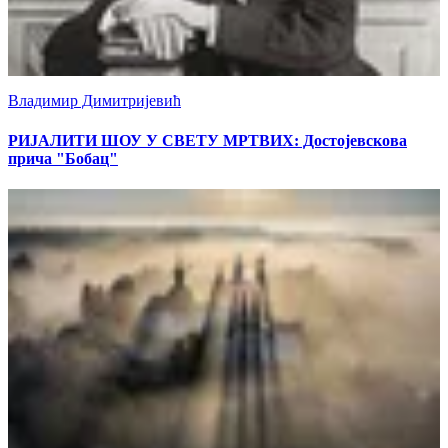
Владимир Димитријевић
РИЈАЛИТИ ШОУ У СВЕТУ МРТВИХ: Достојевскова
прича "Бобац"