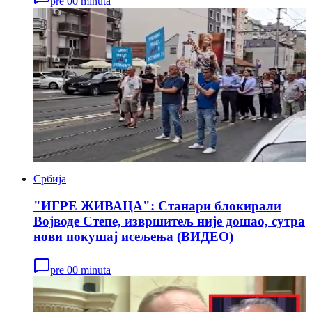
pre 00 minuta
Србија
"ИГРЕ ЖИВАЦА": Станари блокирали
Војводе Степе, извршитељ није дошао, сутра
нови покушај исељења (ВИДЕО)
pre 00 minuta