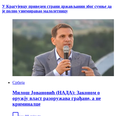
У Крагујевцу приведен страни држављанин због сумње да
је полно узнемиравао малолетницу
Србија
Милош Јовановић (НАДА): Законом о
оружју власт разоружава грађане, а не
криминалце