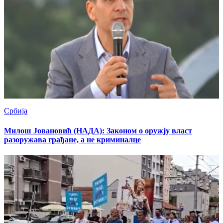
Србија
Милош Јовановић (НАДА): Законом о оружју власт
разоружава грађане, а не криминалце