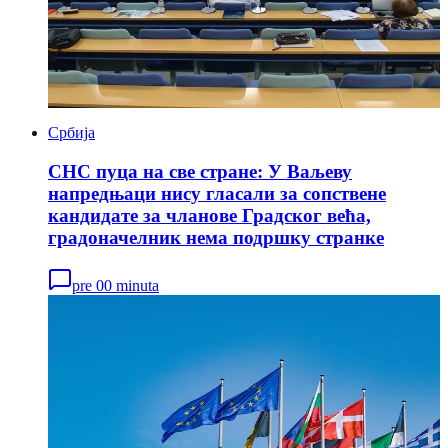
Србија
СНС пуца на све стране: У Ваљеву
напредњаци нису гласали за сопствене
кандидате за чланове Градског већа,
градоначелник нема подршку странке
pre 00 minuta