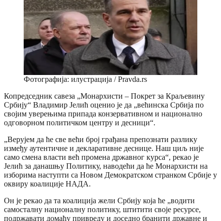
Фотографија: илустрација / Pravda.rs
Копредседник савеза „Монархисти – Покрет за Краљевину
Србију“ Владимир Јелић оценио је да „већинска Србија по
својим уверењима припада конзервативном и национално
одговорном политичком центру и десници“.
„Верујем да ће све већи број грађана препознати разлику
између аутентичне и декларативне деснице. Наш циљ није
само смена власти већ промена државног курса“, рекао је
Јелић за данашњу Политику, наводећи да ће Монархисти на
изборима наступти са Новом Демократском странком Србије у
оквиру коалиције НАДА.
Он је рекао да та коалиција жели Србију која ће „водити
самосталну националну политику, штитити своје ресурсе,
подржавати домаћу привреду и доседно бранити државне и