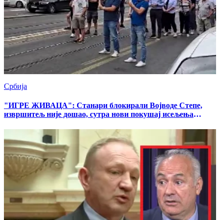
Србија
"ИГРЕ ЖИВАЦА": Станари блокирали Војводе Степе,
извршитељ није дошао, сутра нови покушај исељења
(ВИДЕО)