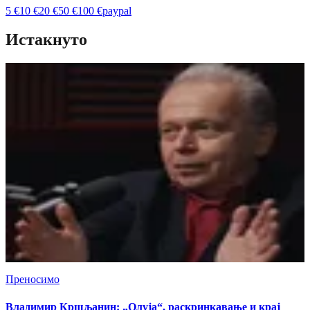
5
€
10
€
20
€
50
€
100
€
paypal
Истакнуто
Преносимо
Владимир Кршљанин: „Олуја“, раскринкавање и крај