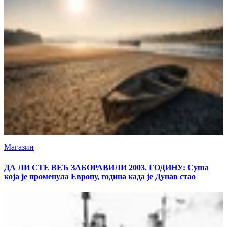
Магазин
ДА ЛИ СТЕ ВЕЋ ЗАБОРАВИЛИ 2003. ГОДИНУ: Суша
која је променула Европу, година када је Дунав стао