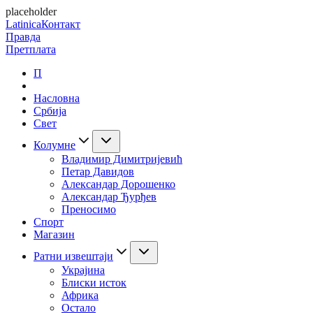
placeholder
Latinica
Контакт
Правда
Претплата
П
Насловна
Србија
Свет
Колумне
Владимир Димитријевић
Петар Давидов
Александар Дорошенко
Александар Ђурђев
Преносимо
Спорт
Магазин
Ратни извештаји
Украјина
Блиски исток
Африка
Остало