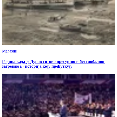
Магазин
Година када је Дунав готово пресушио и без глобалног
загревања - историја коју прећуткују