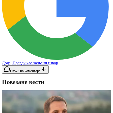
Додај Правду као жељени извор
Скочи на коментаре
Повезане вести