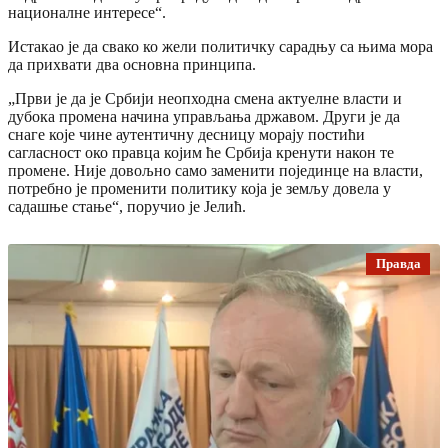
националне интересе“.
Истакао је да свако ко жели политичку сарадњу са њима мора
да прихвати два основна принципа.
„Први је да је Србији неопходна смена актуелне власти и
дубока промена начина управљања државом. Други је да
снаге које чине аутентичну десницу морају постићи
сагласност око правца којим ће Србија кренути након те
промене. Није довољно само заменити појединце на власти,
потребно је променити политику која је земљу довела у
садашње стање“, поручио је Јелић.
Правда