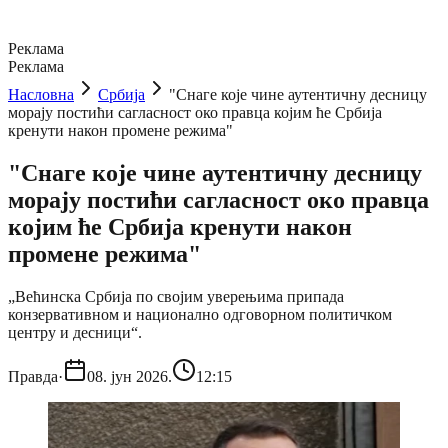
Реклама
Реклама
Насловна
Србија
"Снаге које чине аутентичну десницу
морају постићи сагласност око правца којим ће Србија
кренути након промене режима"
"Снаге које чине аутентичну десницу
морају постићи сагласност око правца
којим ће Србија кренути након
промене режима"
„Већинска Србија по својим уверењима припада
конзервативном и национално одговорном политичком
центру и десници“.
Правда
·
08. јун 2026.
12:15