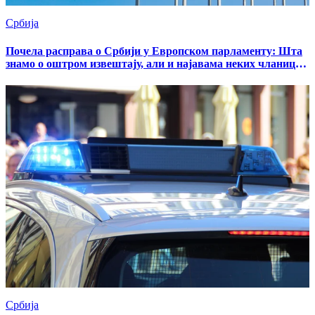
Србија
Почела расправа о Србији у Европском парламенту: Шта
знамо о оштром извештају, али и најавама неких чланица
ЕУ да ће блокирати отварање Кластера 3
Србија