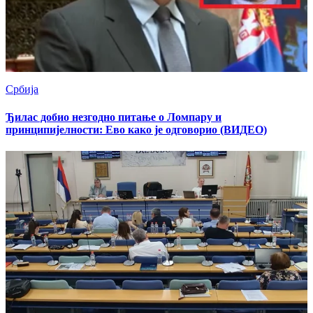
Србија
Ђилас добио незгодно питање о Ломпару и
принципијeлности: Eво како је одговорио (ВИДЕО)