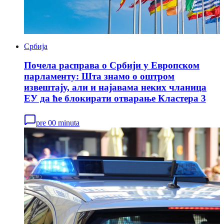
Србија
Почела расправа о Србији у Европском
парламенту: Шта знамо о оштром
извештају, али и најавама неких чланица
ЕУ да ће блокирати отварање Кластера 3
pre 00 minuta