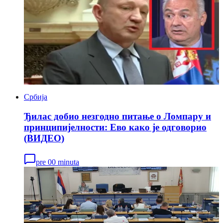
Србија
Ђилас добио незгодно питање о Ломпару и
принципијeлности: Eво како је одговорио
(ВИДЕО)
pre 00 minuta