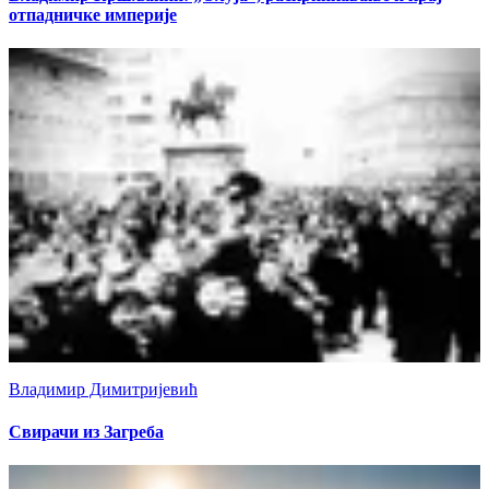
отпадничке империје
Владимир Димитријевић
Свирачи из Загреба