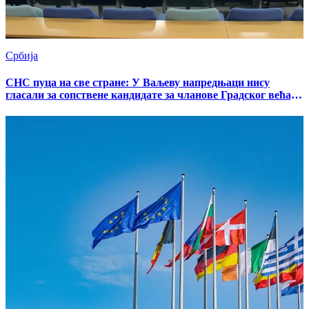
Србија
СНС пуца на све стране: У Ваљеву напредњаци нису
гласали за сопствене кандидате за чланове Градског већа,
градоначелник нема подршку странке