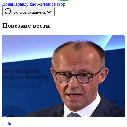
Додај Правду као жељени извор
Скочи на коментаре
Повезане вести
Србија