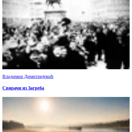
Владимир Димитријевић
Свирачи из Загреба