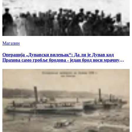
Магазин
Операција „Дунавски вилењак“: Да ли је Дунав код
Прахова само гробље бродова - један брод носи мрачну
тајну