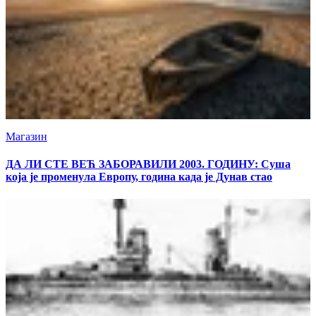
Магазин
ДА ЛИ СТЕ ВЕЋ ЗАБОРАВИЛИ 2003. ГОДИНУ: Суша
која је променула Европу, година када је Дунав стао