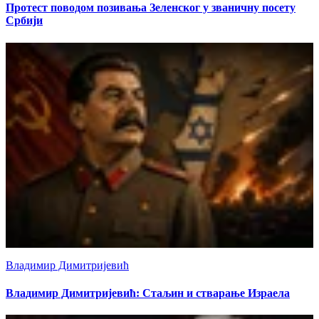
Протест поводом позивања Зеленског у званичну посету
Србији
Владимир Димитријевић
Владимир Димитријевић: Стаљин и стварање Израела