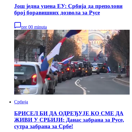
Још једна уцена ЕУ: Србија да преполови
број боравишних дозвола за Русе
pre 00 minuta
Србија
БРИСЕЛ БИ ДА ОДРЕЂУЈЕ КО СМЕ ДА
ЖИВИ У СРБИЈИ: Данас забрана за Русе,
сутра забрана за Србе!