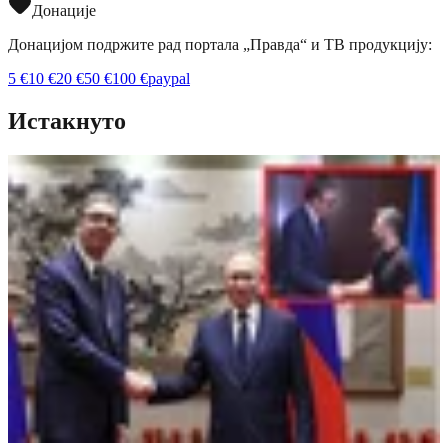
Донације
Донацијом подржите рад портала „Правда“ и ТВ продукцију:
5
€
10
€
20
€
50
€
100
€
paypal
Истакнуто