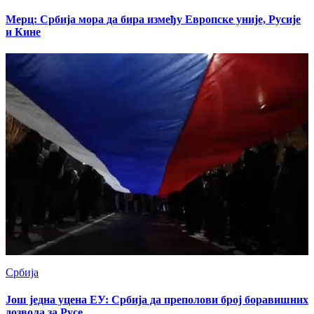
Мерц: Србија мора да бира између Европске уније, Русије
и Кине
Србија
Још једна уцена ЕУ: Србија да преполови број боравишних
дозвола за Русе