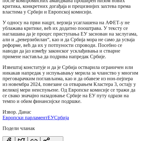
после компромисних амандмана проширен низом нових
критика, конкретних догађаја и прецизнијих захтева према
властима у Србији и Европској комисији.
У односу на први нацрт, верзија усаглашена на АФЕТ-у не
ублажава критике, већ их додатно пооштрава. У тексту се
наглашава да је процес приступања ЕУ заснован на заслугама,
али и „реверзибилан“, као и да Србија мора не само да усваја
реформе, већ да их у потпуности спроводи. Посебно се
наводи да јаз између законског усклађивања и стварне
примене наставља да подрива напредак Србије.
Извештај констатује и да је Србија остварила ограничен или
никакав напредак у испуњавању мерила за чланство у многим
преговарачким поглављима, као и да обавезе из нон-пејпера
из новембра 2024, повезане са отварањем Кластера 3, остају у
великој мери неиспуњене. Од Европске комисије се тражи да
се свако значајно назадовање Србије на ЕУ путу одрази на
темпо и обим финансијске подршке.
Извор. Данас
Европски парламент
ЕУ
Србија
Подели чланак