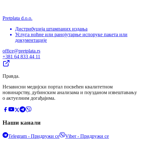
Pretplata d.o.o.
Дистрибуција штампаних издања
Услуга ноћне или ранојутарње испоруке пакета или
документације
office@pretplata.rs
+381 64 833 44 11
Правда
.
Независни медијски портал посвећен квалитетном
новинарству, дубинским анализама и поузданом извештавању
о актуелним догађајима.
Наши канали
Telegram - Придружи се
Viber - Придружи се