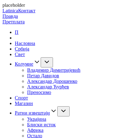
placeholder
Latinica
Контакт
Правда
Претплата
П
Насловна
Србија
Свет
Колумне
Владимир Димитријевић
Петар Давидов
Александар Дорошенко
Александар Ђурђев
Преносимо
Спорт
Магазин
Ратни извештаји
Украјина
Блиски исток
Африка
Остало