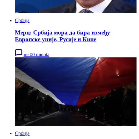
Србија
Мерц: Србија мора да бира између
Европске уније, Русије и Кине
pre 00 minuta
Србија