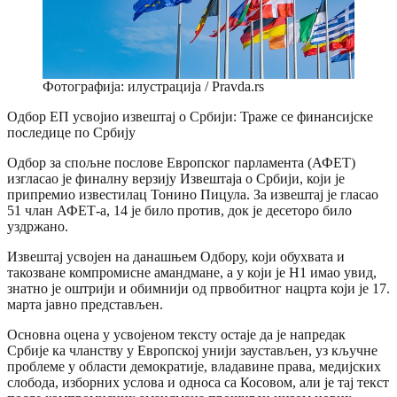
Фотографија: илустрација / Pravda.rs
Одбор ЕП усвојио извештај о Србији: Траже се финансијске
последице по Србију
Одбор за спољне послове Европског парламента (АФЕТ)
изгласао је финалну верзију Извештаја о Србији, који је
припремио известилац Тонино Пицула. За извештај је гласао
51 члан АФЕТ-а, 14 је било против, док је десеторо било
уздржано.
Извештај усвојен на данашњем Одбору, који обухвата и
такозване компромисне амандмане, а у који је Н1 имао увид,
знатно је оштрији и обимнији од првобитног нацрта који је 17.
марта јавно представљен.
Основна оцена у усвојеном тексту остаје да је напредак
Србије ка чланству у Европској унији заустављен, уз кључне
проблеме у области демократије, владавине права, медијских
слобода, изборних услова и односа са Косовом, али је тај текст