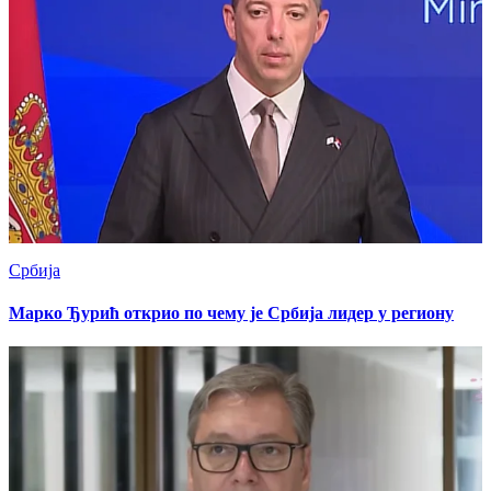
Србија
Марко Ђурић открио по чему је Србија лидер у региону