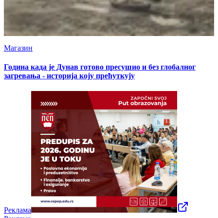
Магазин
Година када је Дунав готово пресушио и без глобалног
загревања - историја коју прећуткују
Реклама