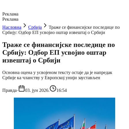
Реклама
Реклама
Насловна
Србија
Траже се финансијске последице по
Србију: Одбор ЕП усвојио оштар извештај о Србији
Траже се финансијске последице по
Србију: Одбор ЕП усвојио оштар
извештај о Србији
Основна оцена у усвојеном тексту остаје да је напредак
Србије ка чланству у Европској унији заустављен
Правда
·
03. јун 2026.
16:54