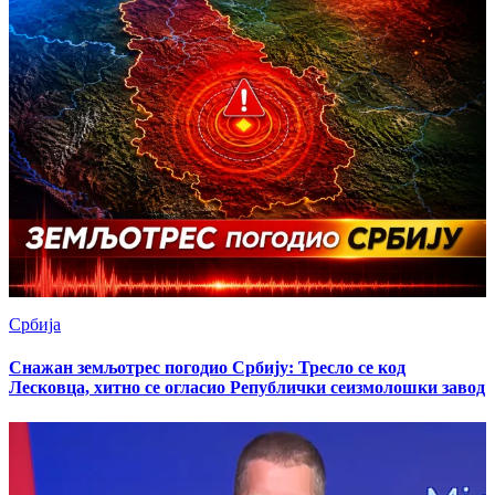
Србија
Снажан земљотрес погодио Србију: Тресло се код
Лесковца, хитно се огласио Републички сеизмолошки завод