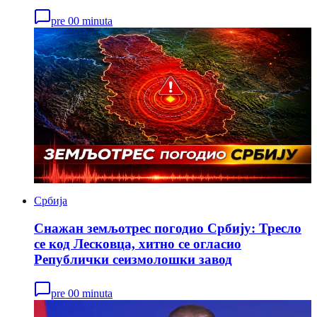
pre 00 minuta
Србија
Снажан земљотрес погодио Србију: Тресло
се код Лесковца, хитно се огласио
Републички сеизмолошки завод
pre 00 minuta