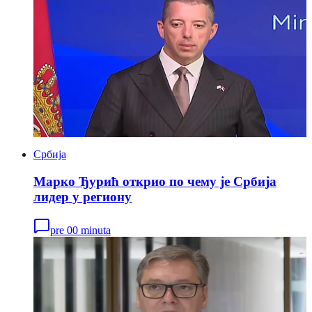
Србија
Марко Ђурић открио по чему је Србија
лидер у региону
pre 00 minuta