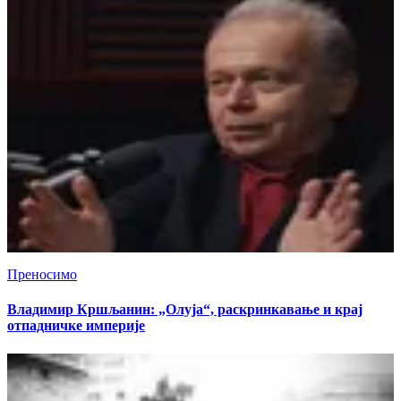
Преносимо
Владимир Кршљанин: „Олуја“, раскринкавање и крај
отпадничке империје