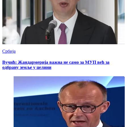
Србија
Вучић: Жандармерија важна не само за МУП већ за
одбрану земље у целини