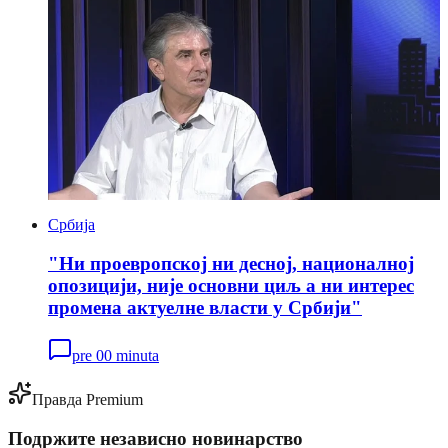
Србија
"Ни проевропској ни десној, националној
опозицији, није основни циљ а ни интерес
промена актуелне власти у Србији"
pre 00 minuta
Правда Premium
Подржите независно новинарство