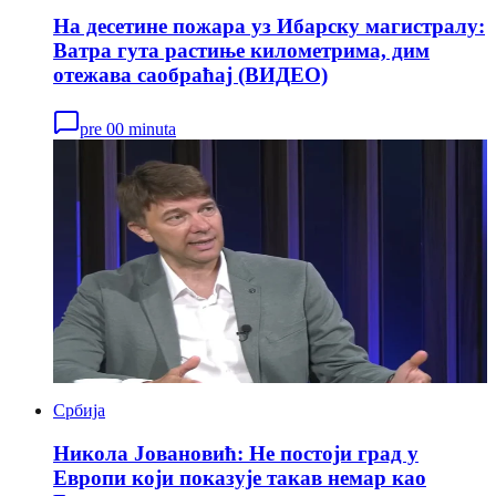
На десетине пожара уз Ибарску магистралу:
Ватра гута растиње километрима, дим
отежава саобраћај (ВИДЕО)
pre 00 minuta
Србија
Никола Јовановић: Не постоји град у
Европи који показује такав немар као