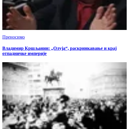
Преносимо
Владимир Кршљанин: „Олуја“, раскринкавање и крај
отпадничке империје