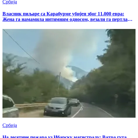
Србија
Власник пиљаре са Карабурме убијен због 11.000 евра:
Жена га намамила интимним односом, везали га пертлама,
па убили
Србија
На десетине пожара уз Ибарску магистралу: Ватра гута