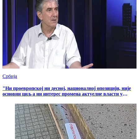
Србија
"Ни проевропској ни десној, националној опозицији, није
основни циљ а ни интерес промена актуелне власти у
Србији"