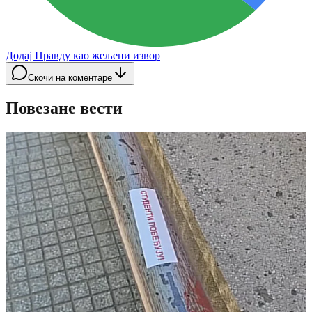
Додај Правду као жељени извор
Скочи на коментаре
Повезане вести