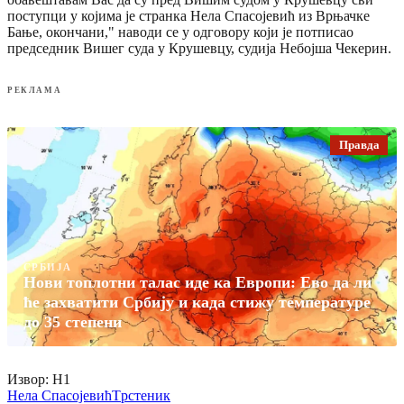
поступци у којима је странка Нела Спасојевић из Врњачке
Бање, окончани," наводи се у одговору који је потписао
председник Вишег суда у Крушевцу, судија Небојша Чекерин.
РЕКЛАМА
Правда
СРБИЈА
Нови топлотни талас иде ка Европи: Ево да ли
ће захватити Србију и када стижу температуре
до 35 степени
Извор: Н1
Нела Спасојевић
Tрстеник