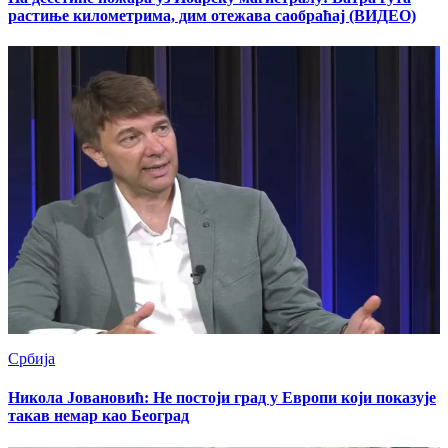
растиње километрима, дим отежава саобраћај (ВИДЕО)
Србија
Никола Јовановић: Не постоји град у Европи који показује
такав немар као Београд