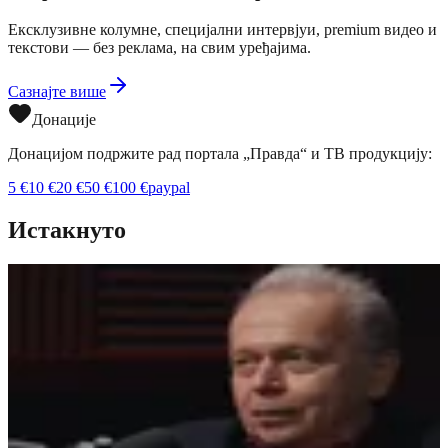
Ексклузивне колумне, специјални интервјуи, premium видео и
текстови — без реклама, на свим уређајима.
Сазнајте више
Донације
Донацијом подржите рад портала „Правда“ и ТВ продукцију:
5
€
10
€
20
€
50
€
100
€
paypal
Истакнуто