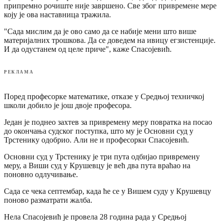
припремно рочиште није завршено. Све због привремене мере
коју је ова наставница тражила.
"Сада мислим да је ово само да се набије мени што више
материјалних трошкова. Да се доведем на ивицу егзистенције.
И да одустанем од целе приче", каже Спасојевић.
РЕКЛАМА
Поред професорке математике, отказе у Средњој техничкој
школи добило је још двоје професора.
Један је поднео захтев за привремену меру повратка на посао
до окончања судског поступка, што му је Основни суд у
Трстенику одобрио. Али не и професорки Спасојевић.
Основни суд у Трстенику је три пута одбијао привремену
меру, а Виши суд у Крушевцу је већ два пута враћао на
поновно одлучивање.
Сада се чека септембар, када ће се у Вишем суду у Крушевцу
поново разматрати жалба.
Нела Спасојевић је провела 28 година рада у Средњој