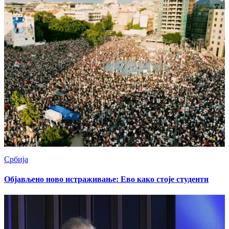
Србија
Објављено ново истраживање: Ево како стоје студенти