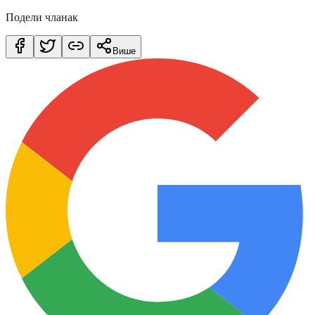
Подели чланак
Више