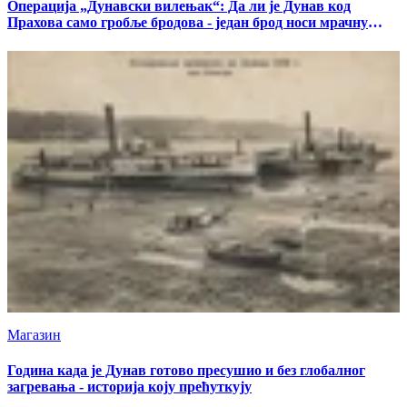
Операција „Дунавски вилењак“: Да ли је Дунав код
Прахова само гробље бродова - један брод носи мрачну
тајну
Магазин
Година када је Дунав готово пресушио и без глобалног
загревања - историја коју прећуткују