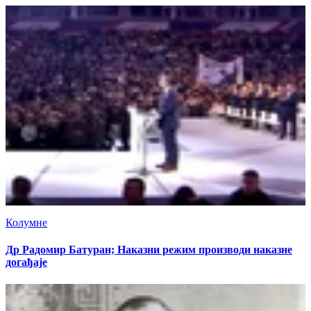
Колумне
Др Радомир Батуран; Наказни режим производи наказне
догађаје