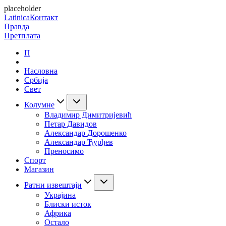
placeholder
Latinica
Контакт
Правда
Претплата
П
Насловна
Србија
Свет
Колумне
Владимир Димитријевић
Петар Давидов
Александар Дорошенко
Александар Ђурђев
Преносимо
Спорт
Магазин
Ратни извештаји
Украјина
Блиски исток
Африка
Остало