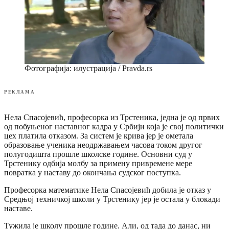
Фотографија: илустрација / Pravda.rs
РЕКЛАМА
Нела Спасојевић, професорка из Трстеника, једна је од првих
од побуњеног наставног кадра у Србији која је свој политички
цех платила отказом. За систем је крива јер је ометала
образовање ученика неодржавањем часова током другог
полугодишта прошле школске године. Основни суд у
Трстенику одбија молбу за примену привремене мере
повратка у наставу до окончања судског поступка.
Професорка математике Нела Спасојевић добила је отказ у
Средњој техничкој школи у Трстенику јер је остала у блокади
наставе.
Тужила је школу прошле године. Али, од тада до данас, ни