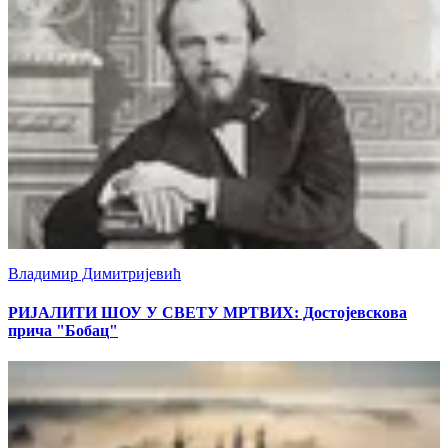
Владимир Димитријевић
РИЈАЛИТИ ШОУ У СВЕТУ МРТВИХ: Достојевскова
прича "Бобац"