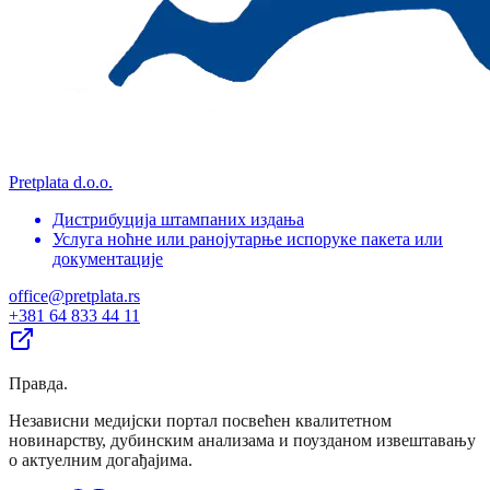
Pretplata d.o.o.
Дистрибуција штампаних издања
Услуга ноћне или ранојутарње испоруке пакета или
документације
office@pretplata.rs
+381 64 833 44 11
Правда
.
Независни медијски портал посвећен квалитетном
новинарству, дубинским анализама и поузданом извештавању
о актуелним догађајима.