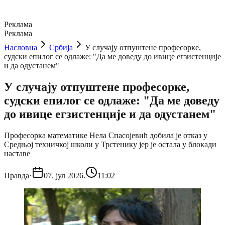
Реклама
Реклама
Насловна
Србија
У случају отпуштене професорке,
судски епилог се одлаже: "Да ме доведу до ивице егзистенције
и да одустанем"
У случају отпуштене професорке,
судски епилог се одлаже: "Да ме доведу
до ивице егзистенције и да одустанем"
Професорка математике Нела Спасојевић добила је отказ у
Средњој техничкој школи у Трстенику јер је остала у блокади
наставе
Правда
·
07. јул 2026.
11:02