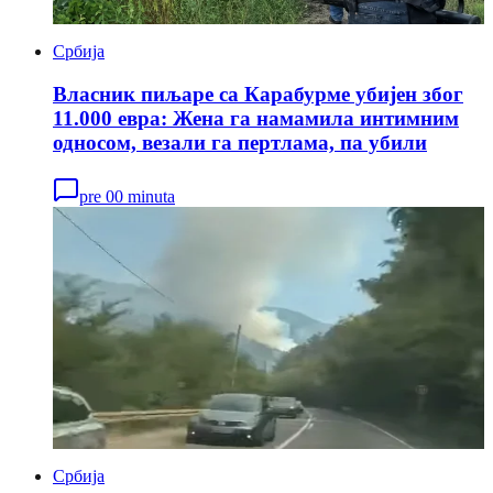
Србија
Власник пиљаре са Карабурме убијен због
11.000 евра: Жена га намамила интимним
односом, везали га пертлама, па убили
pre 00 minuta
Србија