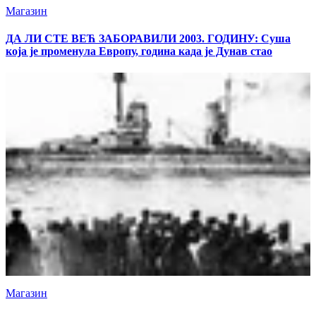
Магазин
ДА ЛИ СТЕ ВЕЋ ЗАБОРАВИЛИ 2003. ГОДИНУ: Суша
која је променула Европу, година када је Дунав стао
Магазин