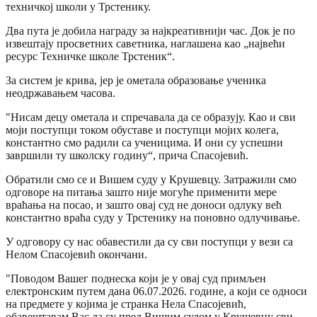
техничкој школи у Трстенику.
Два пута је добила награду за најкреативнији час. Док је по
извештају просветних саветника, наглашена као „највећи
ресурс Техничке школе Трстеник“.
За систем је крива, јер је ометала образовање ученика
неодржавањем часова.
"Нисам децу ометала и спречавала да се образују. Као и сви
моји поступци током обуставе и поступци мојих колега,
константно смо радили са ученицима. И они су успешни
завршили ту школску годину“, прича Спасојевић.
Обратили смо се и Вишем суду у Крушевцу. Затражили смо
одговоре на питања зашто није могуће применити мере
враћања на посао, и зашто овај суд не доноси одлуку већ
константно враћа суду у Трстенику на поновно одлучивање.
У одговору су нас обавестили да су сви поступци у вези са
Нелом Спасојевић окончани.
"Поводом Вашег поднеска који је у овај суд примљен
електронским путем дана 06.07.2026. године, а који се односи
на предмете у којима је странка Нела Спасојевић,
обавештавам Вас да су пред Вишим судом у Крушевцу сви