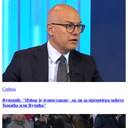
Србија
Вучевић: "Избор је једноставан - да ли за премијера хоћете
Ђокића или Вучића"