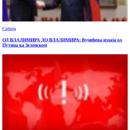
Србија
ОД ВЛАДИМИРА ДО ВЛАДИМИРА: Вучићева издаја од
Путина ка Зеленском