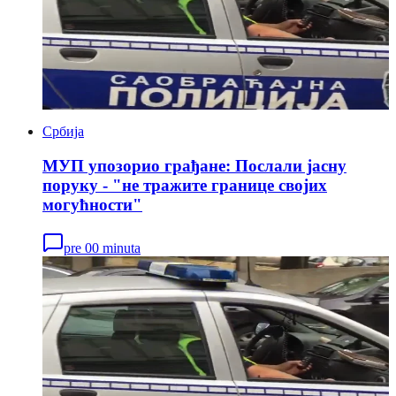
Србија
МУП упозорио грађане: Послали јасну
поруку - "не тражите границе својих
могућности"
pre 00 minuta