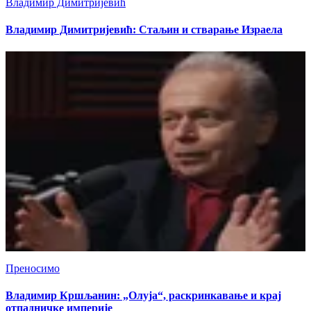
Владимир Димитријевић
Владимир Димитријевић: Стаљин и стварање Израела
Преносимо
Владимир Кршљанин: „Олуја“, раскринкавање и крај
отпадничке империје