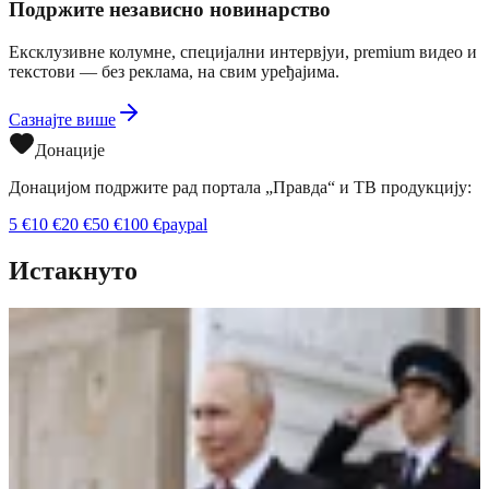
Подржите независно новинарство
Ексклузивне колумне, специјални интервјуи, premium видео и
текстови — без реклама, на свим уређајима.
Сазнајте више
Донације
Донацијом подржите рад портала „Правда“ и ТВ продукцију:
5
€
10
€
20
€
50
€
100
€
paypal
Истакнуто