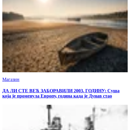
Магазин
ДА ЛИ СТЕ ВЕЋ ЗАБОРАВИЛИ 2003. ГОДИНУ: Суша
која је променула Европу, година када је Дунав стао