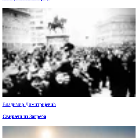
Владимир Димитријевић
Свирачи из Загреба