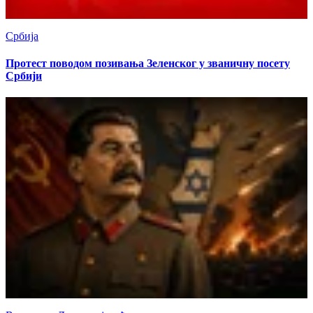
Србија
Протест поводом позивања Зеленског у званичну посету
Србији