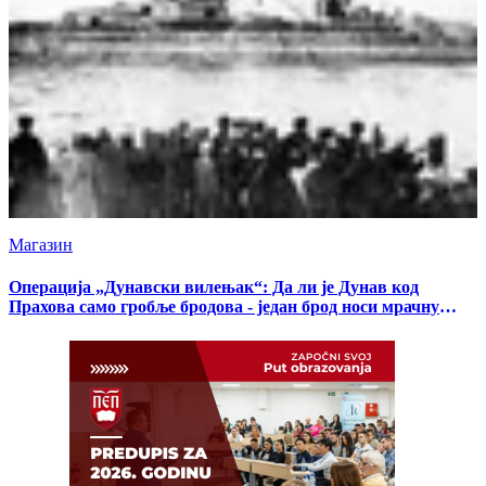
Магазин
Операција „Дунавски вилењак“: Да ли је Дунав код
Прахова само гробље бродова - један брод носи мрачну
тајну