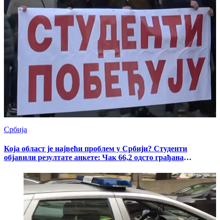
Србија
Која област је највећи проблем у Србији? Студенти
објавили резултате анкете: Чак 66,2 одсто грађана
изабрало је овај одговор