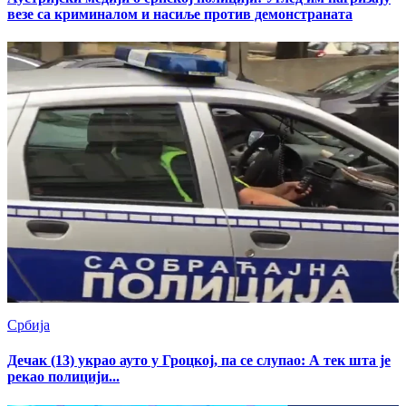
везе са криминалом и насиље против демонстраната
Србија
Дечак (13) украо ауто у Гроцкој, па се слупао: А тек шта је
рекао полицији...