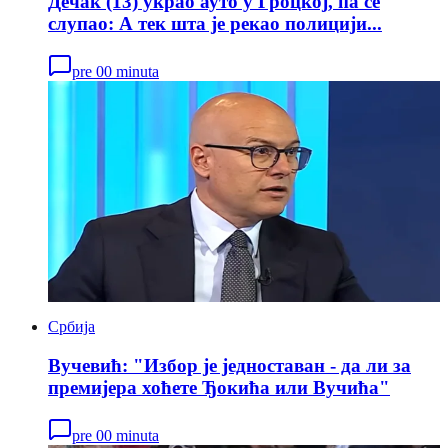
Дечак (13) украо ауто у Гроцкој, па се
слупао: А тек шта је рекао полицији...
pre 00 minuta
Србија
Вучевић: "Избор је једноставан - да ли за
премијера хоћете Ђокића или Вучића"
pre 00 minuta