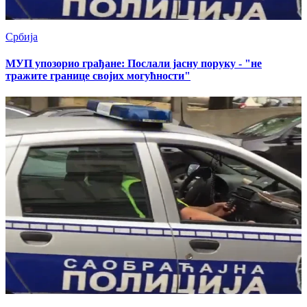
Србија
МУП упозорио грађане: Послали јасну поруку - "не
тражите границе својих могућности"