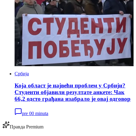
Србија
Која област је највећи проблем у Србији?
Студенти објавили резултате анкете: Чак
66,2 одсто грађана изабрало је овај одговор
pre 00 minuta
Правда Premium