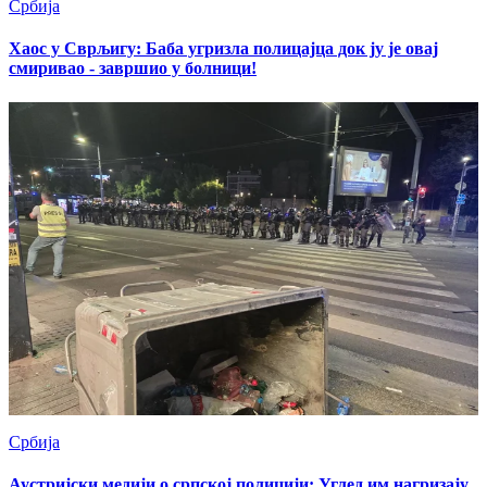
Србија
Хаос у Сврљигу: Баба угризла полицајца док ју је овај
смиривао - завршио у болници!
Србија
Аустријски медији о српској полицији: Углед им нагризају