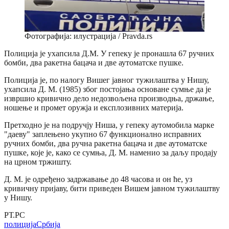
Фотографија: илустрација / Pravda.rs
Полиција је ухапсила Д.М. У гепеку је пронашла 67 ручних
бомби, два ракетна бацача и две аутоматске пушке.
Полиција је, по налогу Вишег јавног тужилаштва у Нишу,
ухапсила Д. М. (1985) због постојања основане сумње да је
извршио кривично дело недозвољена производња, држање,
ношење и промет оружја и експлозивних материја.
Претходно је на подручју Ниша, у гепеку аутомобила марке
"даеву" заплењено укупно 67 функционално исправних
ручних бомби, два ручна ракетна бацача и две аутоматске
пушке, које је, како се сумња, Д. М. наменио за даљу продају
на црном тржишту.
Д. М. је одређено задржавање до 48 часова и он ће, уз
кривичну пријаву, бити приведен Вишем јавном тужилаштву
у Нишу.
РТ.РС
полиција
Србија