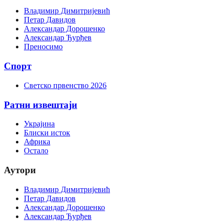
Владимир Димитријевић
Петар Давидов
Александар Дорошенко
Александар Ђурђев
Преносимо
Спорт
Светско првенство 2026
Ратни извештаји
Украјина
Блиски исток
Африка
Остало
Аутори
Владимир Димитријевић
Петар Давидов
Александар Дорошенко
Александар Ђурђев