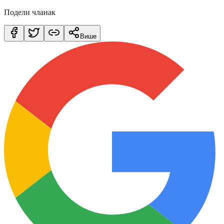
Подели чланак
Више