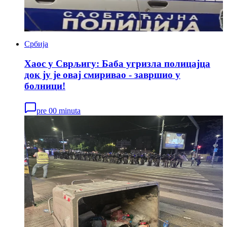
Србија
Хаос у Сврљигу: Баба угризла полицајца
док ју је овај смиривао - завршио у
болници!
pre 00 minuta