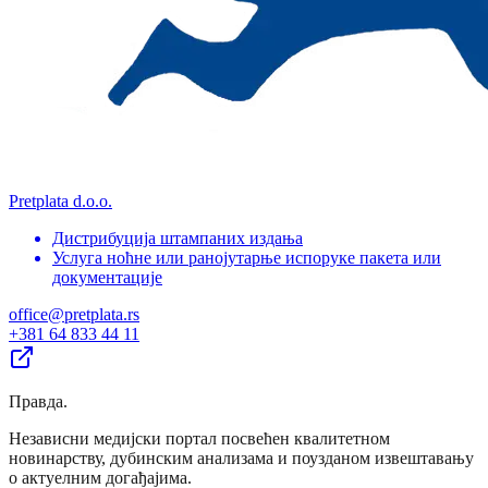
Pretplata d.o.o.
Дистрибуција штампаних издања
Услуга ноћне или ранојутарње испоруке пакета или
документације
office@pretplata.rs
+381 64 833 44 11
Правда
.
Независни медијски портал посвећен квалитетном
новинарству, дубинским анализама и поузданом извештавању
о актуелним догађајима.