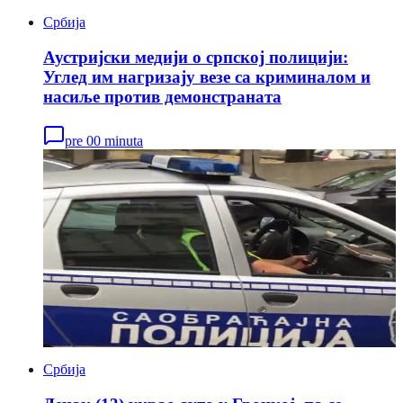
Србија
Аустријски медији о српској полицији:
Углед им нагризају везе са криминалом и
насиље против демонстраната
pre 00 minuta
Србија