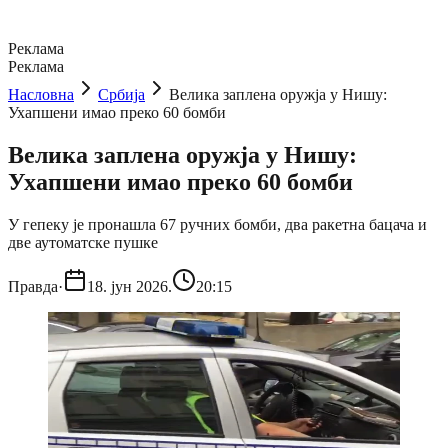
Реклама
Реклама
Насловна
Србија
Велика заплена оружја у Нишу:
Ухапшени имао преко 60 бомби
Велика заплена оружја у Нишу:
Ухапшени имао преко 60 бомби
У гепеку је пронашла 67 ручних бомби, два ракетна бацача и
две аутоматске пушке
Правда
·
18. јун 2026.
20:15