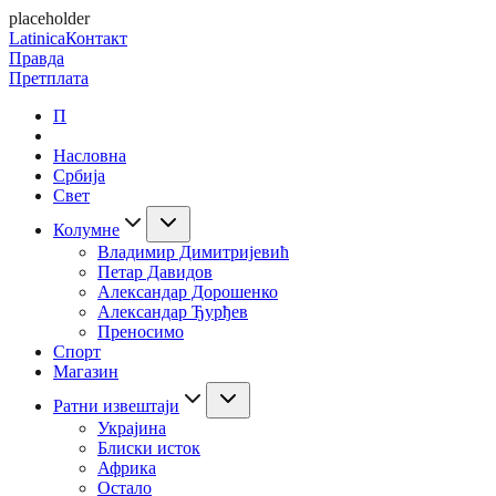
placeholder
Latinica
Контакт
Правда
Претплата
П
Насловна
Србија
Свет
Колумне
Владимир Димитријевић
Петар Давидов
Александар Дорошенко
Александар Ђурђев
Преносимо
Спорт
Магазин
Ратни извештаји
Украјина
Блиски исток
Африка
Остало