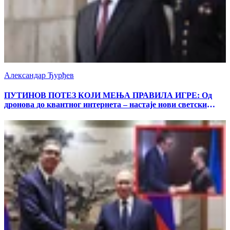
Александар Ђурђев
ПУТИНОВ ПОТЕЗ КОЈИ МЕЊА ПРАВИЛА ИГРЕ: Од
дронова до квантног интернета – настаје нови светски
поредак