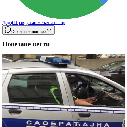
Додај Правду као жељени извор
Скочи на коментаре
Повезане вести