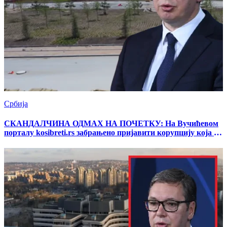
Србија
СКАНДАЛЧИНА ОДМАХ НА ПОЧЕТКУ: На Вучићевом
порталу kosibreti.rs забрањенo пријавити корупцију која се
тиче "EXPO 2027"