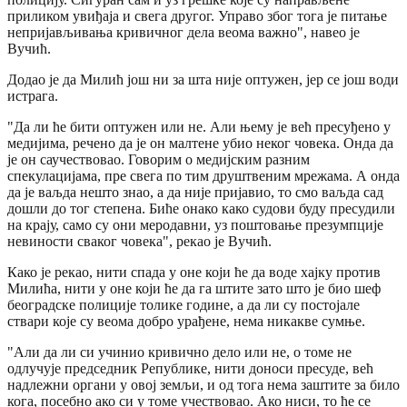
приликом увиђаја и свега другог. Управо због тога је питање
непријављивања кривичног дела веома важно", навео је
Вучић.
Додао је да Милић још ни за шта није оптужен, јер се још води
истрага.
"Да ли ће бити оптужен или не. Али њему је већ пресуђено у
медијима, речено да је он малтене убио неког човека. Онда да
је он саучествовао. Говорим о медијским разним
спекулацијама, пре свега по тим друштвеним мрежама. А онда
да је ваљда нешто знао, а да није пријавио, то смо ваљда сад
дошли до тог степена. Биће онако како судови буду пресудили
на крају, само су они меродавни, уз поштовање презумпције
невиности сваког човека", рекао је Вучић.
Како је рекао, нити спада у оне који ће да воде хајку против
Милића, нити у оне који ће да га штите зато што је био шеф
београдске полиције толике године, а да ли су постојале
ствари које су веома добро урађене, нема никакве сумње.
"Али да ли си учинио кривично дело или не, о томе не
одлучује председник Републике, нити доноси пресуде, већ
надлежни органи у овој земљи, и од тога нема заштите за било
кога, посебно ако си у томе учествовао. Ако ниси, то ће се