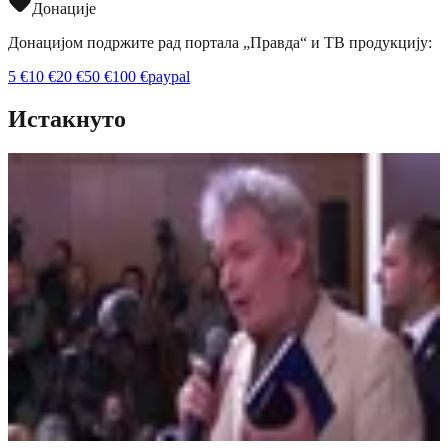
Донације
Донацијом подржите рад портала „Правда“ и ТВ продукцију:
5
€
10
€
20
€
50
€
100
€
paypal
Истакнуто