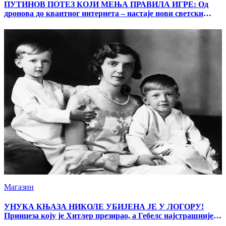
ПУТИНОВ ПОТЕЗ КОЈИ МЕЊА ПРАВИЛА ИГРЕ: Од
дронова до квантног интернета – настаје нови светски
поредак
Магазин
УНУКА КЊАЗА НИКОЛЕ УБИЈЕНА ЈЕ У ЛОГОРУ!
Принцеза коју је Хитлер презирао, а Гебелс најстрашније
вређао