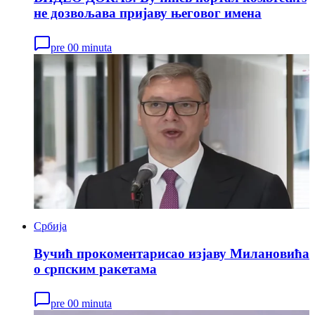
не дозвољава пријаву његовог имена
pre 00 minuta
Србија
Вучић прокоментарисао изјаву Милановића
о српским ракетама
pre 00 minuta