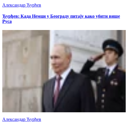
Александар Ђурђев
Ђурђев: Када Немци у Београду питају како убити више
Руса
Александар Ђурђев