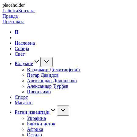
placeholder
Latinica
Контакт
Правда
Претплата
П
Насловна
Србија
Свет
Колумне
Владимир Димитријевић
Петар Давидов
Александар Дорошенко
Александар Ђурђев
Преносимо
Спорт
Магазин
Ратни извештаји
Украјина
Блиски исток
Африка
Остало