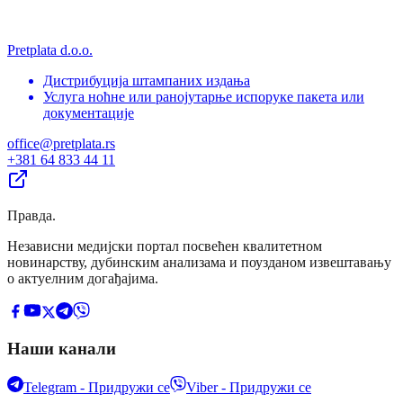
Pretplata d.o.o.
Дистрибуција штампаних издања
Услуга ноћне или ранојутарње испоруке пакета или
документације
office@pretplata.rs
+381 64 833 44 11
Правда
.
Независни медијски портал посвећен квалитетном
новинарству, дубинским анализама и поузданом извештавању
о актуелним догађајима.
Наши канали
Telegram - Придружи се
Viber - Придружи се