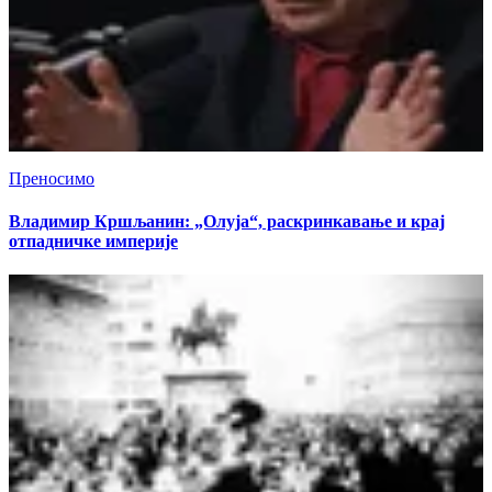
Преносимо
Владимир Кршљанин: „Олуја“, раскринкавање и крај
отпадничке империје