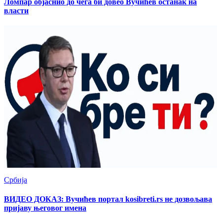
Ломпар објаснио до чега би довео Вучићев останак на
власти
Србија
ВИДЕО ДОКАЗ: Вучићев портал kosibreti.rs не дозвољава
пријаву његовог имена