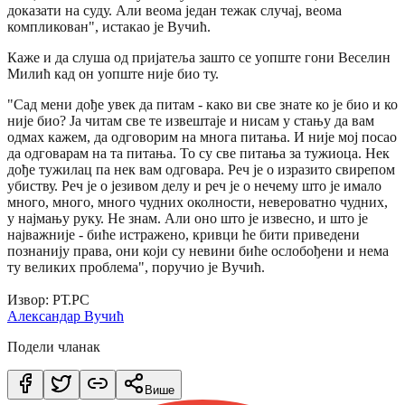
доказати на суду. Али веома један тежак случај, веома
компликован", истакао је Вучић.
Каже и да слуша од пријатеља зашто се уопште гони Веселин
Милић кад он уопште није био ту.
"Сад мени дође увек да питам - како ви све знате ко је био и ко
није био? Ја читам све те извештаје и нисам у стању да вам
одмах кажем, да одговорим на многа питања. И није мој посао
да одговарам на та питања. То су све питања за тужиоца. Нек
дође тужилац па нек вам одговара. Реч је о изразито свирепом
убиству. Реч је о језивом делу и реч је о нечему што је имало
много, много, много чудних околности, невероватно чудних,
у најмању руку. Не знам. Али оно што је извесно, и што је
најважније - биће истражено, кривци ће бити приведени
познанију права, они који су невини биће ослобођени и нема
ту великих проблема", поручио је Вучић.
Извор: РТ.РС
Александар Вучић
Подели чланак
Више