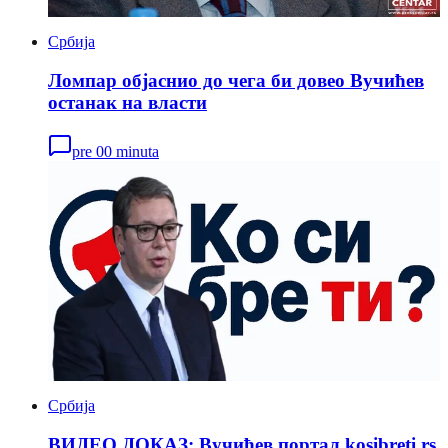
Србија
Ломпар објаснио до чега би довео Вучићев
останак на власти
pre 00 minuta
Србија
ВИДЕО ДОКАЗ: Вучићев портал kosibreti.rs