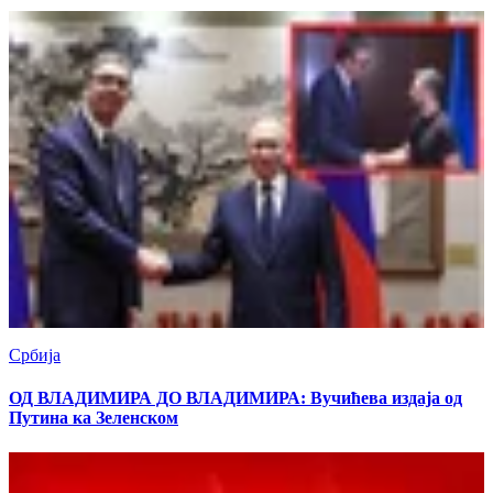
Србија
ОД ВЛАДИМИРА ДО ВЛАДИМИРА: Вучићева издаја од
Путина ка Зеленском