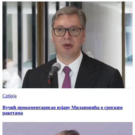
Србија
Вучић прокоментарисао изјаву Милановића о српским
ракетама