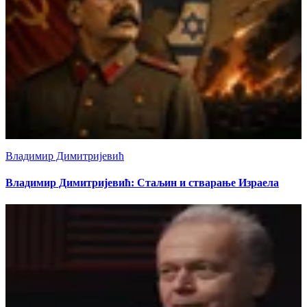
Владимир Димитријевић
Владимир Димитријевић: Стаљин и стварање Израела