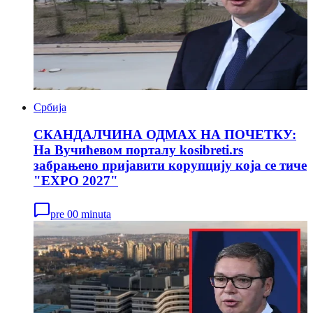
Србија
СКАНДАЛЧИНА ОДМАХ НА ПОЧЕТКУ:
На Вучићевом порталу kosibreti.rs
забрањенo пријавити корупцију која се тиче
"EXPO 2027"
pre 00 minuta