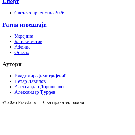
Спорт
Светско првенство 2026
Ратни извештаји
Украјина
Блиски исток
Африка
Остало
Аутори
Владимир Димитријевић
Петар Давидов
Александар Дорошенко
Александар Ђурђев
©
2026
Pravda.rs — Сва права задржана