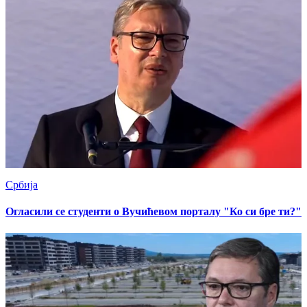
Србија
Огласили се студенти о Вучићевом порталу "Ко си бре ти?"