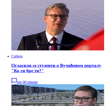
Србија
Огласили се студенти о Вучићевом порталу
"Ко си бре ти?"
pre 00 minuta