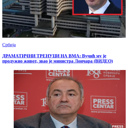
Србија
ДРАМАТИЧНИ ТРЕНУЦИ НА ВМА: Вучић му је
продужио живот, звао је министра Лончара (ВИДЕО)