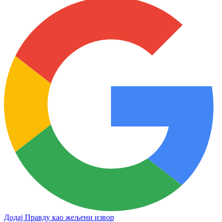
Додај Правду као жељени извор