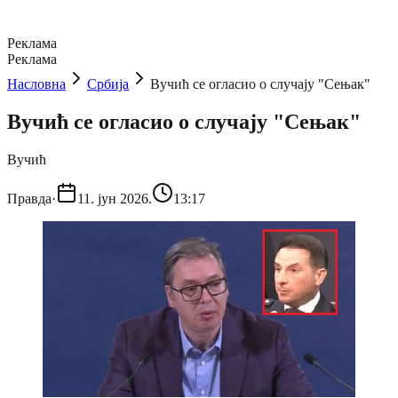
Реклама
Реклама
Насловна
Србија
Вучић се огласио о случају "Сењак"
Вучић се огласио о случају "Сењак"
Вучић
Правда
·
11. јун 2026.
13:17