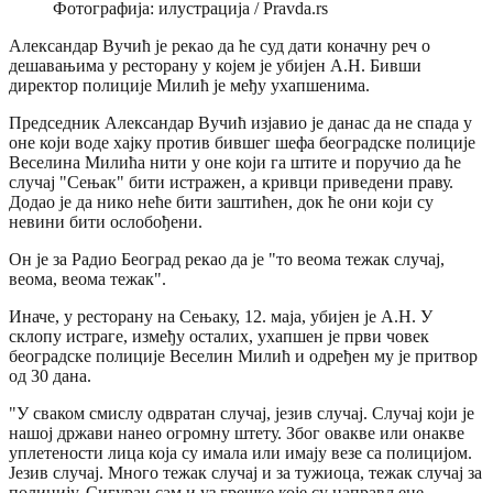
Фотографија: илустрација / Pravda.rs
Александар Вучић је рекао да ће суд дати коначну реч о
дешавањима у ресторану у којем је убијен А.Н. Бивши
директор полиције Милић је међу ухапшенима.
Председник Александар Вучић изјавио је данас да не спада у
оне који воде хајку против бившег шефа београдске полиције
Веселина Милића нити у оне који га штите и поручио да ће
случај "Сењак" бити истражен, а кривци приведени праву.
Додао је да нико неће бити заштићен, док ће они који су
невини бити ослобођени.
Он је за Радио Београд рекао да је "то веома тежак случај,
веома, веома тежак".
Иначе, у ресторану на Сењаку, 12. маја, убијен је А.Н. У
склопу истраге, између осталих, ухапшен је први човек
београдске полиције Веселин Милић и одређен му је притвор
од 30 дана.
"У сваком смислу одвратан случај, језив случај. Случај који је
нашој држави нанео огромну штету. Због овакве или онакве
уплетености лица која су имала или имају везе са полицијом.
Језив случај. Много тежак случај и за тужиоца, тежак случај за
полицију. Сигуран сам и уз грешке које су направљене