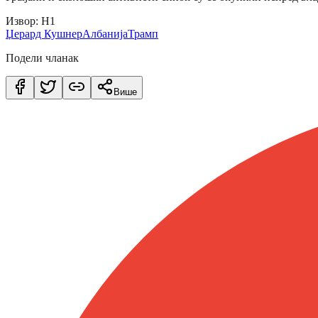
Извор: Н1
Џерард Кушнер
Албанија
Трамп
Подели чланак
Више