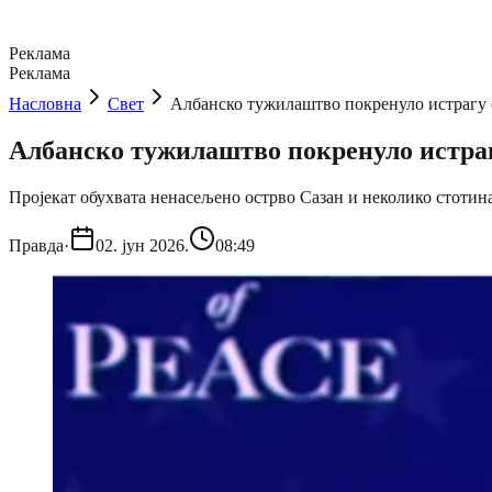
Реклама
Реклама
Насловна
Свет
Албанско тужилаштво покренуло истрагу 
Албанско тужилаштво покренуло истраг
Пројекат обухвата ненасељено острво Сазан и неколико стотин
Правда
·
02. јун 2026.
08:49