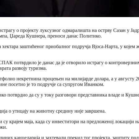
истрагу о пројекту луксузног одмаралишта на острву Сазан у Ја
мпа, Џареда Кушнера, преноси данас Политико.
хектара заштићеног приобалног подручја Вјоса-Нарта, у којем жи
СПАК потврдило је данас да је отворило истрагу о контроверзни
рата развоју туризма.
портфолио некретнина процењен на милијарде долара, а у августу 
ине посетио је то подручје са супругом Иванком.
о потврдио да су у току разговори представника владе и Кушнера
ија о утицају на животну средину није завршена.
 су крајем маја, када су инвеститори на предложеној локацији 
ажи.
иних канцеларија и захтевали прекид тог пројекта, заштиту подр