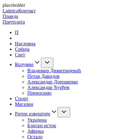
placeholder
Latinica
Контакт
Правда
Претплата
П
Насловна
Србија
Свет
Колумне
Владимир Димитријевић
Петар Давидов
Александар Дорошенко
Александар Ђурђев
Преносимо
Спорт
Магазин
Ратни извештаји
Украјина
Блиски исток
Африка
Остало