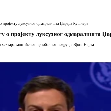
о пројекту луксузног одмаралишта Џареда Кушнера
у о пројекту луксузног одмаралишта Џ
а хектара заштићеног приобалног подручја Вјоса-Нарта