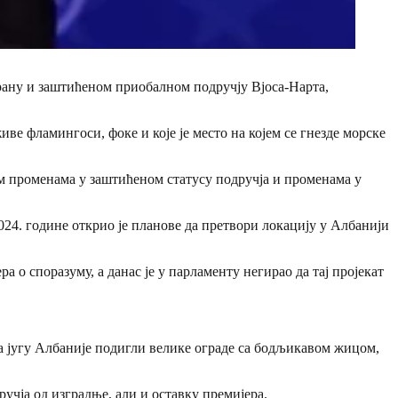
драну и заштићеном приобалном подручју Вјоса-Нарта,
ве фламингоси, фоке и које је место на којем се гнезде морске
м променама у заштићеном статусу подручја и променама у
2024. године открио је планове да претвори локацију у Албанији
 о споразуму, а данас је у парламенту негирао да тај пројекат
на југу Албаније подигли велике ограде са бодљикавом жицом,
учја од изградње, али и оставку премијера.