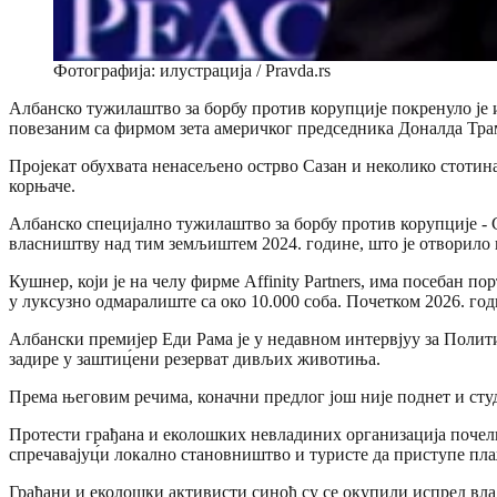
Фотографија: илустрација / Pravda.rs
Албанско тужилаштво за борбу против корупције покренуло је 
повезаним са фирмом зета америчког председника Доналда Тра
Пројекат обухвата ненасељено острво Сазан и неколико стотина 
корњаче.
Албанско специјално тужилаштво за борбу против корупције - 
власништву над тим земљиштем 2024. године, што је отворило в
Кушнер, који је на челу фирме Affinity Partners, има посебан 
у луксузно одмаралиште са око 10.000 соба. Почетком 2026. год
Албански премијер Еди Рама је у недавном интервјуу за Политик
задире у заштиц́ени резерват дивљих животиња.
Према његовим речима, коначни предлог још није поднет и студ
Протести грађана и еколошких невладиних организација почели
спречавајуц́и локално становништво и туристе да приступе пл
Грађани и еколошки активисти синоћ су се окупили испред влад